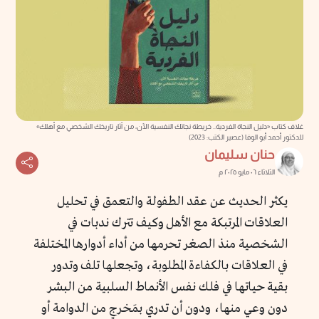
غلاف كتاب «دليل النجاة الفردية.. خريطة نجاتك النفسية الآن، من آثار تاريخك الشخصي مع أهلك»
للدكتور أحمد أبو الوفا (عصير الكتب: 2023)
حنان سليمان
الثلاثاء ٠٦ مايو ٢٠٢٥ م
يكثر الحديث عن عقد الطفولة والتعمق في تحليل
العلاقات المرتبكة مع الأهل وكيف تترك ندبات في
الشخصية منذ الصغر تحرمها من أداء أدوارها المختلفة
في العلاقات بالكفاءة المطلوبة، وتجعلها تلف وتدور
بقية حياتها في فلك نفس الأنماط السلبية من البشر
دون وعي منها، ودون أن تدري بمَخرجٍ من الدوامة أو