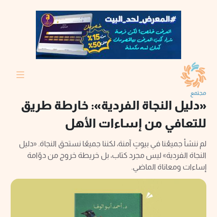
مجتمع
«دليل النجاة الفردية»: خارطة طريق
للتعافي من إساءات الأهل
لم ننشأ جميعُنا في بيوتٍ آمنة، لكننا جميعًا نستحق النجاة. «دليل
النجاة الفردية» ليس مجرد كتاب، بل خريطة خروج من دوّامة
إساءات ومعاناة الماضي.