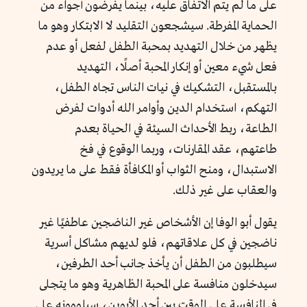
على ما لم يتم الاتفاق عليه، بينما يفرضون أجواء من
الحماية المفرطة. سيشجعون التقليد لا الابتكار وهو ما
يظهر من خلال التهديد بمحبة الطفل لفعل أو عدم
فعل شيء معين أو إنكار المحبة أصلًا، التهديد
بالمستقبل، التشكيك في نيات الناس تجاه الطفل،
التهكم، استخدام الدين وأوامر الله أدوات لفرض
الطاعة، ربط الأحداث السيئة في الحياة بعدم
طاعتهم، عقد المقارنات، وربما الوقوع في فخ
الاستبدال، ومنح الثواب أو المكافأة فقط على ما يريدون
والعقاب على غير ذلك.
يقول أبو الوفا إن الأشخاص غير الناضجين عاطفيًا غير
ناضجين في كل علاقاتهم، فلو لديهم مشاكل أسرية
سيطلبون من الطفل أن يأخذ جانب أحد الطرفين،
سيدخلون منافسة على المحبة الظاهرية وهو ما يتجلى
في المنافسة على الوقت بين أحد الأبوين، سيلومونه على