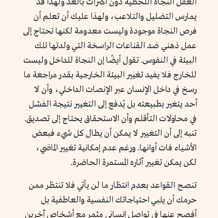
العقل النجاة اللحظية دون اكتراث بالغد ولهذا قد
يمارس التضليل والتلاعب، ولهذا عليك أن تعلم أن
فرص النجاة موجودة وليست معدومة لكنها تحتاج إلى
عمل ذهني ضد القناعات الراسخة التي ولدتها تلك
البيئة في النفوس. تقول أيضًا إن النجاة للداخل وليست
للخارج فلا يفيد تغيير البيئة الخارجية بقدر مراجعة ما
رسخ في داخل الإنسان عبر الإنصات الداخلي، وأن لا
أحد يتغير بطبيعته بل يُدفع إلى التغيير نتيجة الفشل
في محاولات التأقلم وأن الاستحقاق يحتاج إلى تصديق.
تنبه إلى أن التغيير لا يمكن أن يطال كل شيء فبعض
الأشياء فات أوانها. ورغم عدم إمكانية تغيير الماضي،
لكن يمكن تغيير آثاره المستمرة الحاضرة.
تنصح القواعد بعدم انتظار ما لن يأتي فلا تنتظر ممن
حرمك أن يلبي احتياجاتك النفسية والعاطفية بل
أفصح عنها في تواصل إنساني مثمر مع أشخاص آخرين