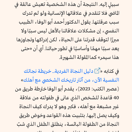
سبيلٍ إليه. النتيجة أن هذه الشخصية تعيش عالقة في
الماضي فلا تتقدم في علاقاتها الإنسانية ولو لم تدرك
سبب عرقلتها. يقول الدكتور أحمد أبو الوفا، الطبيب
النفسي، إن مشكلات علاقاتنا بالأهل ليس سببًا ولا
مبررًا لتوقف قدرتنا على الحياة، لكن إدراكها وتجاوزها
يعد سببًا مهمًا وأساسيًا في تطور حياتنا. أي أن «حتى
هذا سيمر» كما المقولة الشهيرة.
في كتابه «
دليل النجاة الفردية.. خريطة نجاتك
النفسية الآن، من آثار تاريخك الشخصي مع أهلك
»
(عصير الكتب: 2023)، يقدم أبو الوفا خارطة طريق من
40 قاعدة للشخص الذي عانى في طفولته من علاقة
غير مشبعة مع أهله، فكبر وهو لا يدرك كيف النجاة
وكيف يصل إليها. بتثبيت هذه القواعد وخوض طريق
النجاة من الطفولة البائسة، ينطلق الطفل الذي شبّ