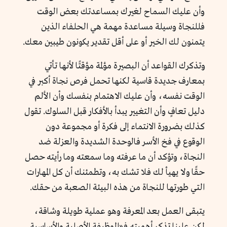
وأن عليك السماح لغيرك بمساعدتك بعض الوقت
فللنجاة وسيلة مساعدة مهمة هي الحلفاء الذين
يتمنون لك الخير أو على أقل تقدير يكونون طيبين معك.
وتذكرك القواعد أن البصيرة مؤلمة مؤقتًا لأنها تأتي
بمعارف جديدة قاسية لكنها تحمل فرص نجاة أكبر في
الوقت نفسه، وأن عليك الاهتمام بنفسك وأن الألم
دليل تعافٍ وأن التغيير يبدأ بالأفكار قبل السلوك. تقول
كذلك بضرورة الانتماء إلى فكرة أو مجموعة دون
الوقوع في فخ الأسر فالوحدة الشديدة والعزلة ضد
النجاة، وتؤكد أن ما عرفته وما سمعته وما رأيته حصل
حقًا ولا يهيأ لك فلا تشك به، وتطمئنك أن كل المهارات
التي طورتها للنجاة من هذه البيئة الصعبة من حقك.
يتبقى العمل بعد المعرفة وهو عملية طويلة وشاقة،
لكن علينا تذكر أهميته فـ«الوظيفة الأصلية والأساسية