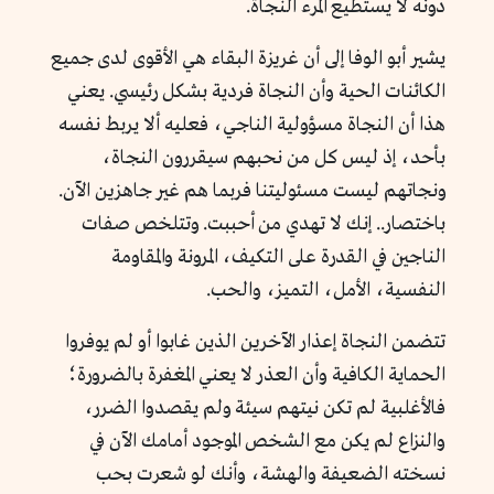
دونه لا يستطيع المرء النجاة.
يشير أبو الوفا إلى أن غريزة البقاء هي الأقوى لدى جميع
الكائنات الحية وأن النجاة فردية بشكل رئيسي. يعني
هذا أن النجاة مسؤولية الناجي، فعليه ألا يربط نفسه
بأحد، إذ ليس كل من نحبهم سيقررون النجاة،
ونجاتهم ليست مسئوليتنا فربما هم غير جاهزين الآن.
باختصار.. إنك لا تهدي من أحببت. وتتلخص صفات
الناجين في القدرة على التكيف، المرونة والمقاومة
النفسية، الأمل، التميز، والحب.
تتضمن النجاة إعذار الآخرين الذين غابوا أو لم يوفروا
الحماية الكافية وأن العذر لا يعني المغفرة بالضرورة؛
فالأغلبية لم تكن نيتهم سيئة ولم يقصدوا الضرر،
والنزاع لم يكن مع الشخص الموجود أمامك الآن في
نسخته الضعيفة والهشة، وأنك لو شعرت بحب