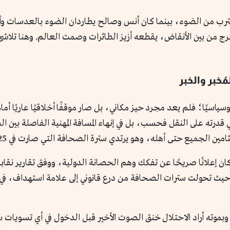
ليقترب من الضوء، بينما كان أنس وصالح يطاردان الضوء بالعدسات وأ
ًا يخرج من بين الأنقاض، يقطعه أزيز الطائرات وصمت العالم. وهنا تلاشى 
خبر والخبر
زة» جغرافيًا وسياسيًا؛ فلم يعد مجرد حيز مكاني، بل صار موقفًا أخلاقيًا ع
ي قدرته على النقل فحسب، بل في إنهاء المسافة المهنية الفاصلة بين 
حتى أهله، وهو يرتدي سترة الصحافة التي صارت في 2025 هدفًا عسكريًا صريحًا.
حيث تحولت سترات الصحافة من درع قانوني إلى علامة استهداف، في انت
وبموته أراد الاحتلال خنق الصوت الأخير قبل الدخول في أي تسويات سي