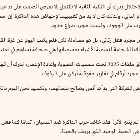
لاحتلال يدرك أن النكبة الثانية لا تكتمل إلا بفرض الصمت على تداعي
التالي، ولذلك كان لا بد من تغييبهما لإجهاض هذه الذاكرة. إن است
 حرب على الوجود، وليست مجرد صراع حدود.
ملك الشجاعة لتسمية الأشياء بمسمياتها هي صحافة تساهم في تعتي
اليوم، ونحن نرى كيف يحاول التاريخ الرسمي إغلاق ملفات 2025 تحت مسميات التسوية 
مجرد أرقام في تقارير حقوقية تُركَن على الرفوف.
 المعركة التي بدأها أنس وصالح بدمائهما، ونكملها نحن اليوم بالكلم
تهِ الأثر؛ فقد خاضا حرب الذاكرة ضد النسيان، تمامًا كما فعل 
هي الخيط الوحيد الذي يربطنا بالحياة.