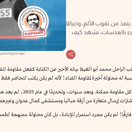
ينفذ من ثقوب الألم، وخيطًا
ضوء بالعدسات، نشهد كيف
صورة تجمع الصحفيين
اتب الراحل محمد أبو الغيط بيانه الأخير عن الكتابة كفعل مقاومة ل
نسبة له محاولة أخيرة لمقاومة الفناء؛ لأنه لم يكن يكتب للحاضر فقط، 
هذه اللحظة، التي تجمع الألم بال
رات إرسال متعثرة من أزقة جباليا ومستشفى كمال عدوان وغيرهما من 
يًا فارقًا؛ لم يكن مجرد استمرار للإبادة، بل كان محاولة ممنهجة