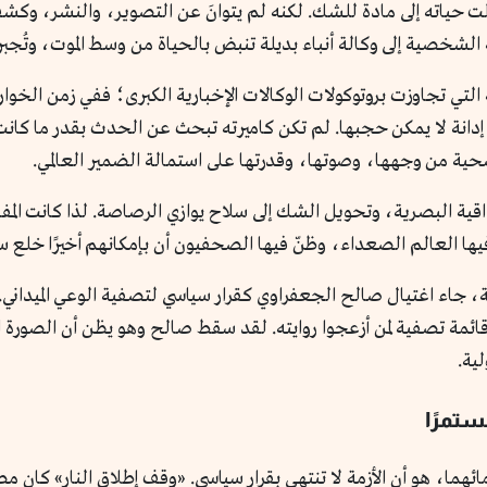
ِّلت حياته إلى مادة للشك. لكنه لم يتوانَ عن التصوير، والنشر، 
ه الشخصية إلى وكالة أنباء بديلة تنبض بالحياة من وسط الموت، وتُج
ق إدانة لا يمكن حجبها. لم تكن كاميرته تبحث عن الحدث بقدر ما 
ية من وجهها، وصوتها، وقدرتها على استمالة الضمير العالمي.
ها العالم الصعداء، وظنّ فيها الصحفيون أن بإمكانهم أخيرًا خلع ست
، جاء اغتيال صالح الجعفراوي كقرار سياسي لتصفية الوعي الميداني. 
 قائمة تصفية لمن أزعجوا روايته. لقد سقط صالح وهو يظن أن الصور
لية.
تمرًا
ه أنس وصالح بدمائهما، هو أن الأزمة لا تنتهي بقرار سياسي. «وقف إطلاق النار» ك