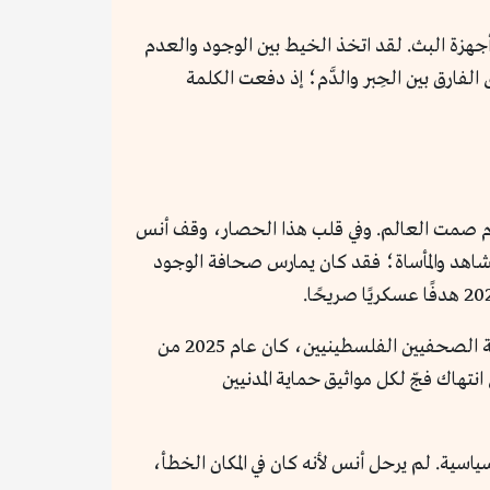
جهزة البث. لقد اتخذ الخيط بين الوجود والعدم
الفارق بين الحِبر والدَّم؛ إذ دفعت الكلمة
اريًا أمام صمت العالم. وفي قلب هذا الحصار، وقف أنس
الشاهد والمأساة؛ فقد كان يمارس صحافة الوجود
استهدافه في ذروة الأحداث السياسية لعام 2025 كان إعلانًا صريحًا عن تفكك وهم الحصانة الدولية، ووفق تقارير نقابة الصحفيين الفلسطينيين، كان عام 2025 من
هاك فجّ لكل مواثيق حماية المدنيين
اسية. لم يرحل أنس لأنه كان في المكان الخطأ،