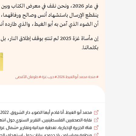
ينقطع الإرسال باستشهاد أنس وصالح ورفاقهما، بل
أن الضوء الذي آمن به أبو الغيط، والذي طارده أن
إن مأساة غزة 2025 لم تنتهِ بوقف 
بكلماتنا.
# منحة محمد أبوالغيط 2026
# حرب غزة
# طوفان الأقصى
محمد أبو الغيط، أنا قادم أيها الضوء، دار الشروق، 2022.
نقابة الصحفيين الفلسطينيين، التقرير السنوي حول انتهاكا
قناة الجزيرة الإخبارية، تغطية ميدانية وتقارير «شمال غزة»، ي
منظمة «مراسلون بلا حدود»، بيانات حول استهداف الصحفيين