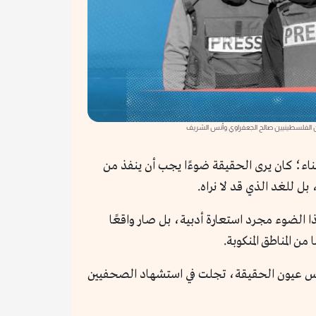
 الفلسطينيين صالح الجعفراوي وأنس الشريف
لفناء؛ كان يرى الحقيقة ضوءًا يجب أن ينفذ من
بل للغد الذي قد لا نراه.
أمل، كانت نواة كل مقاومة ممكنة. وبعد سنوات، وتحديدًا في عام 2025، لم يعد هذا الضوء مجرد استعارة أدبية، بل صار واقعًا
المناطق المنكوبة.
 لطمس عيون الحقيقة، تجلت في استشهاد الصحفيين