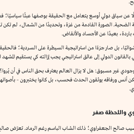
ح.
ية الضحية. الصورة القادمة من غزة، وتحديدًا من الشمال، لم تكن 
باردة، بعيدًا عن الأجساد والأنقاض.
ئيًا، بل صار جزءًا من استراتيجية السيطرة على السردية؛ فالحقيقة 
القانون الدولي إلى عائق استراتيجي يجب إزالته كي يستقيم المشهد ال
دي غير مسبوق: هل لا يزال العالم يعترف بحق الناس في أن يُروا؟ أم 
 يكن أنس ورفاقه يوثقون الحدث فحسب، بل كانوا يختبرون – بأصوات
ي.
وي واللحظة صفر
الأكثر إيلامًا في 2025 لتكون من نصيب صالح الجعفراوي؛ ذلك الشاب الباسم رغم الرم