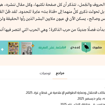
 تحولت ذكرى كلٍّ منهما إلى «قناة بث» عابرة للحدود. لقد ظنّ القا
س وصالح، يسكن الآن في عيون ملايين البشر الذين رأوا الحقيقة ولن ي
إطلاق النار، بل بدأت فصلًا جديدًا من حرب الذاكرة؛ وهي الحرب التي انتصر 
مراجع
توصيات
ت الاحتلال وحماية الطواقم الإعلامية في قطاع غزة، 2025.
ناير-ديسمبر 2025.
 في مناطق النزاع، عام 2025.