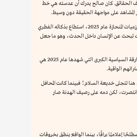
وكشف الحقائق. كان صالح يدرك أن عدسته هي خط
بر المشاهد على مواجهة الحقيقة دون وسيط.
لقد مثَّل صالح نمطًا جديدًا من الصحافة العفوية التي تجاوزت بروتوكولات الوكالات الإخبارية الكبرى؛ ففي زمن الخوارزميات المنحازة عام 2025، استطاع بذكائه الفطري
كانت تبحث عن الإنسان داخل الحدث، وهو ما جعل
ما جرى مع صالح كان محاولة لكسر مفهوم المصداقية البصرية، وتحويل الشك إلى سلاح يوازي الرصاصة. لذا كانت المفارقة السياسية الكبرى التي شهدها عام 2025 هي
راتهم الواقية.
هنا تتجلى خديعة السلام؛ فبينما كانت المحافل
ة انتصرت، لكن دمه على رصيف الهدنة صار
ان مصطلحًا إعلاميًا براقًا، بينما الواقع ينطق بخروقات