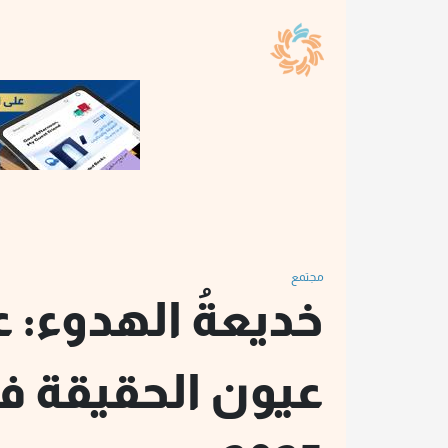
مجتمع
خديعةُ الهدوء: 
عيون الحقيقة ف