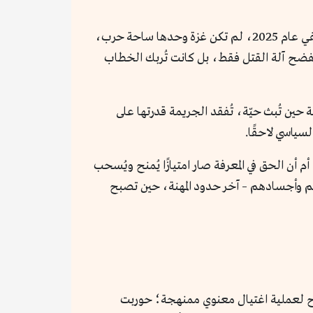
ولم يكن استهداف الصحفيين في شمال غزة معزولًا عن سياق دولي أوسع يتعامل مع الحقيقة بوصفها عبئًا سياسيًا؛ ففي عام 2025، لم تكن غزة وحدها ساحة حرب،
تفضح آلة القتل فقط، بل كانت تُربك الخطاب
حين تُبث حيّة، تُفقد الجريمة قدرتها على
سياسي لاحقًا.
أن الحق في المعرفة صار امتيازًا يُمنح ويُسحب
هم وأجسادهم – آخر حدود المهنة، حين تصبح
اد. تعرّض صالح لعملية اغتيال معنوي ممنهجة؛ حوربت