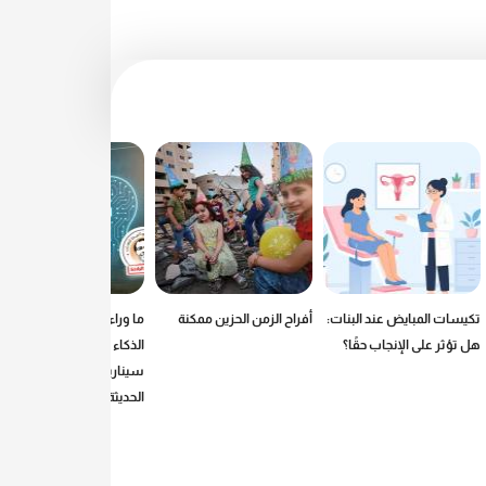
تكيسات المبايض عند البنات:
أفراح الزمن الحزين ممكنة
ما وراء الرصاص: كيف يكتب
هل تؤثر على الإنجاب حقًا؟
الذكاء الاصطناعي
سيناريوهات الحروب
الحديثة؟