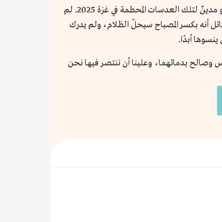
في عام 2026، ونحن نقف في معرض الكتاب وبين الحروف والجُمل، نتذكر أن كل صفحة نكتبها، وكل مقال ننشره، هو مدينٌ لتلك العدسات المحطمة في غزة 2025. لم
تل أنه بكسر المصباح سيحلّ الظلام، ولم يدرك
نسوها أبدًا.
فيها أنس وصالح بدمائهما، وعلينا أن ننتصر فيها نحن