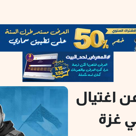
عن اغتيال
ي غزة