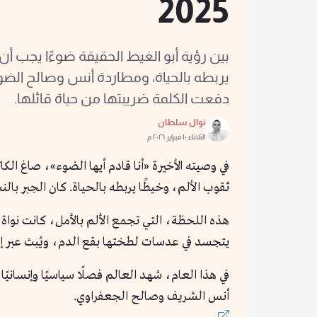
2025
بين رؤية أبو الغيط الحقيقة ضوءًا يجب أن 
يربطه بالحياة، ومطاردة أنس وصالح ال
دفعت الكلمة ضريبتها من حياة قائلها.
نوال سلطان
الثلاثاء ١٠ فبراير ٢٠٢٦ م
في وصيته الأخيرة «أنا قادم أيها الضوء»، صاغ الك
ثقوب الألم، وخيطًا يربطه بالحياة. كان الحِبر بال
يتجسد في عدسات لطختها بقع الدم، ويُبث عبر إشا
في هذا العام، شهد العالم فصلًا سياسيًا وإنسان
أنس الشريف وصالح الجعفراوي.