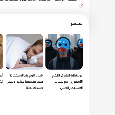
مجتمع
 من عالم ماكدونالدز:
كولونيالية الشرق: الكفاح
شلل النوم عند الاستيقاظ:
أحم
طع.. إذن أنا موجود
الأويغوري أمام تقنيات
حينما يستيقظ عقلك، ويعجز
ال
الاستعمار الصيني
جسدك تمامًا