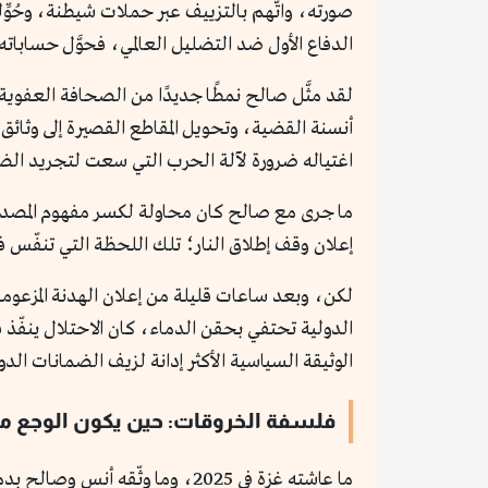
صورته، واتُّهم بالتزييف عبر حملات شيطنة، وحُو
الدفاع الأول ضد التضليل العالمي، فحوَّل حسابات
أنسنة القضية، وتحويل المقاطع القصيرة إلى وثائ
اغتياله ضرورة لآلة الحرب التي سعت لتجريد الضح
إعلان وقف إطلاق النار؛ تلك اللحظة التي تنفّس في
لكن، وبعد ساعات قليلة من إعلان الهدنة المزعومة
الدولية تحتفي بحقن الدماء، كان الاحتلال ينفّذ
الوثيقة السياسية الأكثر إدانة لزيف الضمانات الدو
فلسفة الخروقات: حين يكون الوجع مس
ما عاشته غزة في 2025، وما وثّق