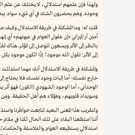
وجوده. وهم يحصرون الشك في أي شيء سواه. يبدؤو
قلت له: وما المشكلة في طريقة الاستدلال وكيف 
أمين آر الميراني «إن عقول العوام في عيونهم» أي 
بالنظر إلى الأثر ويسعون للوصل إلى المؤثر. هناك تفكي
إلى الأثر: تقول الله موجود؛ إذًا الكون موجود بكل
والمشكلة في طريقة الاستدلال أنك مهما استدللت
خارج نفسك- أما إثبات وجود نفسك فلا يحتاج إلى
الوجداني، أما الوجود الشهودي (الكون) فهو أثر ي
وسويداء قلوبهم، وهؤلاء هم أهل الحقيقة. ومن ه
ولتقريب هذا المعنى البعيد تتابعت خواطرنا واستذ
أننا استطعنا البقاء على تلك الحال لكنا في مقام ح
استدلالي يستطيعه العوام والفلاسفة والحكماء). ثم 