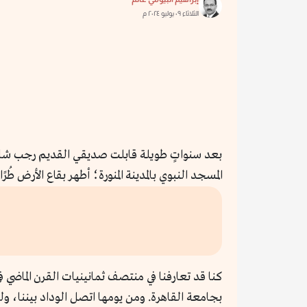
الثلاثاء ٠٩ يوليو ٢٠٢٤ م
بعد سنواتٍ طويلة قابلت صديقي القديم رجب شان ت
المسجد النبوي بالمدينة المنورة؛ أطهر بقاع الأرض طُرً
كنا قد تعارفنا في منتصف ثمانينيات القرن الماضي ف
بجامعة القاهرة. ومن يومها اتصل الوداد بيننا، و