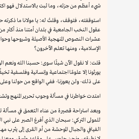
شيء أعظم من جزئه، وما ثبت بالاستدلال فهو اكت
استوقفته، فتوقف، وقلتُ له: يا مولانا ما ذكرته ح
عقول النخب الجامعية في بلدان أمتنا منذ أكثر من
عشرات النصوص المنهجية الأصيلة وشروحها وحواشيه
الإسلامية، ومنها تعلم الآخرون؟
قلت: لا نقول الآن شيئًا سوى: حسبنا الله ونعم الو
يورثونا إلا علومًا اجتماعية وإنسانية وفلسفية تخي
على ذلك- ولن يعوزنا- ففي الواقع من حولنا وعلى 
امتدت خواطرنا في مسألة وجوب تحرير المنهج وتشعب
وبعد استراحة قصيرة من عناء التعمق في مسألة تح
للمولى التركي: سبحان الذي أفرغ الصبر على نبي 
الفيافي والجبال الموحشة من أم القرى إلى يثرب م
لا نطيقه، ونحن جلوس على مقاعد وثيرة، ومعنا ما 