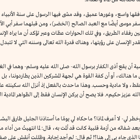
أفقها واسع، وغورها عميق، وقد مشى فيها الرسول على سنة الأنبياء
ر موسى أيضًا مع العبد الصالح (الخضر)، ومن قبلهما سفر أبي الأن
 بين رفقاء الطريق، وفي تلك الحوارات عظات وعبر تؤكد أن ما يراه ال
 الإنسان على رؤيتها، وهناك قدرة الله تعالى وسننه التي لا تتبدل ولا
ة أن يقع أذى الكفار برسول الله- صلى الله عليه وسلم- وهما في الغار
ما هنالك، أو أن كفة القوة هي لجهة المشركين الذين يطاردوننا، بل
فقط، ولا مادية وحسب. وهذا ما حدث بالفعل إذ أنزل الله سكينته 
لله عزيز حكيم». فلا يصح أن يركن الإنسان فقط إلى الظواهر المادية ا
 وخطر لي- لا أعرف لماذا؟ ما حكاه لي يومًا ما أستاذنا الجليل طارق ا
عد شفائه من أزمة قلبية كانت قد ألمت به، قال: لما انتهيتُ من أد
ي جاء بي إلى هنا؟! ثم قال: لم أجد إجابة. وظللت أنقش على صفحة 