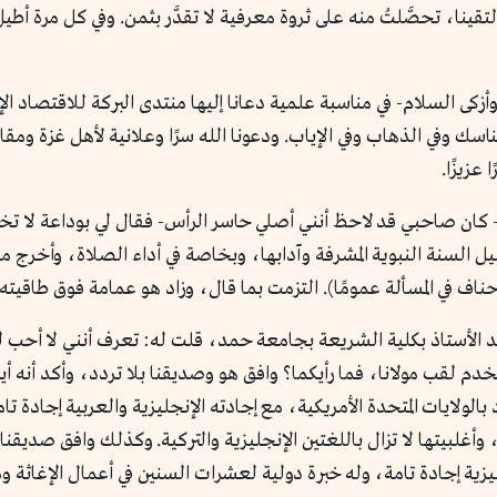
تقينا، تحصَّلتُ منه على ثروة معرفية لا تقدَّر بثمن. وفي كل مرة أطي
ة وأزكى السلام- في مناسبة علمية دعانا إليها منتدى البركة للاقتصاد ال
المناسك وفي الذهاب وفي الإياب. ودعونا الله سرًا وعلانية لأهل غزة و
عزيزًا.
رة- كان صاحبي قد لاحظ أنني أصلي حاسر الرأس- فقال لي بوداعة لا تخل
يل السنة النبوية المشرفة وآدابها، وبخاصة في أداء الصلاة، وأخرج 
ناف في المسألة عمومًا). التزمت بما قال، وزاد هو عمامة فوق طاقي
عيد الأستاذ بكلية الشريعة بجامعة حمد، قلت له: تعرف أنني لا أحب 
لقب مولانا، فما رأيكما؟ وافق هو وصديقنا بلا تردد، وأكد أنه أ
الولايات المتحدة الأمريكية، مع إجادته الإنجليزية والعربية إجادة ت
أغلبيتها لا تزال باللغتين الإنجليزية والتركية. وكذلك وافق صديقنا
ية إجادة تامة، وله خبرة دولية لعشرات السنين في أعمال الإغاثة 