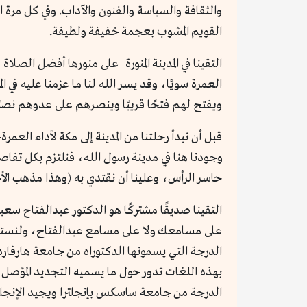
والثقافة والسياسة والفنون والآداب. وفي كل مرة ال
القويم المشوب بعجمة خفيفة ولطيفة.
التقينا في المدينة المنورة- على منورها أفضل الصلا
العمرة سويًا، وقد يسر الله لنا ما عزمنا عليه في 
ويفتح لهم فتحًا قريبًا وينصرهم على عدوهم نصرًا 
قبل أن نبدأ رحلتنا من المدينة إلى مكة لأداء العم
وجودنا هنا في مدينة رسول الله، فنلتزم بكل تفاص
حاسر الرأس، وعلينا أن نقتدي به (وهذا مذهب الأح
التقينا صديقًا مشتركًا هو الدكتور عبدالفتاح س
على مسامعك ولا على مسامع عبدالفتاح، ولنستخدم 
الدرجة التي يسمونها الدكتوراه من جامعة هارفارد ب
بهذه اللغات تدور حول ما يسميه التجديد المؤصل، و
الدرجة من جامعة ساسكس بإنجلترا ويجيد الإنجليز