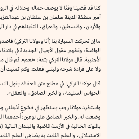
كنا قد قضينا وقتًا لا يوصف جماله وجلاله في الر
أمير منطقة المدينة سلمان بن سلطان بن عبدالعزيز
والأردن، وفلسطين، والعراق، التقيناهم في دار ال
ما إن تحركت السيارة بنا (أنا ومولانا التركي) قا
الوافدة، وتطهير عقول الأجيال الجديدة في بلادنا منه
الأجنبية. قال مولانا التركي بثقة: «نعم». ثم قا
ولا على قراءة شرحه وليتني فعلت. وكم تمنيت أن أدر
قال مولانا التركي: في مطلع متن العقائد يقول ال
الحواس السليمة، والخبر الصادق، والعقل».
واستطرد مولانا رجب يستظهر في خشوعٍ أذهلني و
وضعت له. والخبر الصادق على نوعين: أحدهما الخب
بالملوك الخالية في الأزمنة الماضية والبلدان النائي
الاستدلالي، والعلم الثابت به يضاهي العلم الثاب