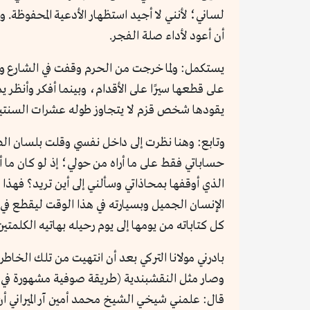
لساني؛ لأنني لا أجيد استظهار الأدعية المحفوظة. و
أن أعود لأداء صلة الفجر.
يستكمل: ولما خرجت من الحرم وقفت في الشارع وكا
على قطعها سيرًا على الأقدام، وبينما أفكر وأنظ
يقودها شخص قزم لا يتجاوز طوله عشرات السنتيم
وتابع: وهنا نظرت إلى داخل نفسي وقلت بلسان الص
حساباتي فقط على ما أراه من حولي؛ إذ لو كان ما 
الذي أوقفها بمحاذاتي وسألني إلى أين تريد؟ فهذا ف
الإنسان الجميل وبسيارته في هذا الوقت ليقطع ف
كل كتاباته من يومها إلى يوم رحيله بهاتيه الكلمتين
بادرني مولانا التركي بعد أن انتهيت من تلك الخاط
وصار مثل النقشبندية (طريقة صوفية مشهورة في بلا