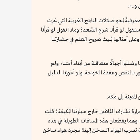
و..».
عرفيةً لمحو ضلالات المناهج الغربية التي غزت
ول لو قرأنا شرح السَّعد؟ وماذا نقول لو قرأنا
ى أمثالها بُنيتْ صروح العلم في حضارتنا
ضللوا أجيالًا متعاقبة من أبناء أمتنا، ولم
عور بالنقص وعقدة الخواجة. ولو أعوزنا الدليل
مدينة إلى مكة.
ة تشارف الثلاثين خارج سيارتنا المكيفة؛ قلت
 وهما يقطعان هذه المسافات الطويلة في هذه
ية تسرب الهواء الساخن إلينا! مجرد هواء ساخن