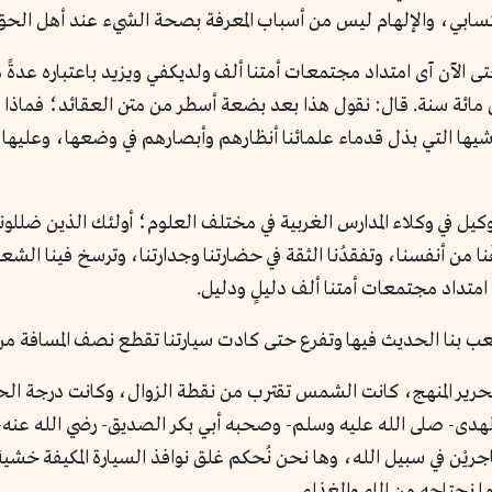
سابي، والإلهام ليس من أسباب المعرفة بصحة الشيء عند أهل الحق 
تى الآن آى امتداد مجتمعات أمتنا ألف ولديكفي ويزيد باعتباره عدةً م
 مائة سنة. قال: نقول هذا بعد بضعة أسطر من متن العقائد؛ فماذا سنق
ا التي بذل قدماء علمائنا أنظارهم وأبصارهم في وضعها، وعليها وعل
كيل في وكلاء المدارس الغربية في مختلف العلوم؛ أولئك الذين ضللونا و
فُنا من أنفسنا، وتفقدُنا الثقة في حضارتنا وجدارتنا، وترسخ فينا الش
امتداد مجتمعات أمتنا ألف دليلٍ ودليل.
 بنا الحديث فيها وتفرع حتى كادت سيارتنا تقطع نصف المسافة من ال
رير المنهج، كانت الشمس تقترب من نقطة الزوال، وكانت درجة الحرار
الهدى- صلى الله عليه وسلم- وصحبه أبي بكر الصديق- رضي الله عنه-
هاجريْن في سبيل الله، وها نحن نُحكم غلق نوافذ السيارة المكيفة خش
نحتاجه من الماء والغذاء.