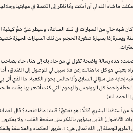
مكثت ما شاء الله لي أن أمكث وأنا ناظر إلى الكعبة في مهابتها وجلاله
ن شبه خالٍ من السيارات في تلك الساعة، وسيطر عليَّ همُّ كيفية ا
ر يمنة ويسرة إذا بسيارة صغيرة الحجم من تلك السيارات المجهزة خص
ترات.
مت: هذه رسالة واضحة تقول لي من جاء بك إلى هنا، جاء بصاحب هذه
أراه بعيني هو كل ما هنالك إذن فلا سبيل لي للوصول إلى الفندق، أم
يه إجابة على سؤالي السابق وأنا جالس بجوار الكعبة: ما الذي أتى بي 
ي لحظة واحدة كل الهواجس والهموم التي كنت أشعر بها وقلت «الحمد
: الحمد لله).
رة عن أستاذنا البشري قائلًا: هو نقشيٌّ؟ قلت: ماذا تقصد؟ قال لقد 
د الأناضول) الذين يبدؤون بالذكر على صفحة القلب، ولا يفكرون في 
قال: علمني شيخي الشيخ محمد أمين آر الميراني أن الطرق الموصلة إلى 