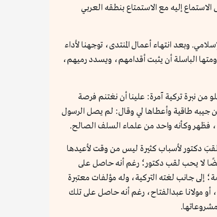
ل الاستماع إليه مع الاستمتاع بنطقه العربي
إسلامي. وبعد انتهاء أعمال المنتدى، توجهنا لأداء
مقاومتها الباسلة أن يثبت أقدامهم، ويسدد رميهم،
و من نبرة تركية آمرة: علينا أن نغتنم فرصة
من جيبه طاقية وأعطاها لي وقال: لم يصل الرسول
ته، فظهر وكأنه واحد من علماء السلف الصالح.
لقبَ دكتور لأسباب كثيرة ليس من وقت لأعيدها
يضًا لا يحب لقب دكتور؛ رغم أنه حاصل على
امة؛ إلى جانب لغته التركية، وله مؤلفات معتبرة
، أو مولانا عبدالفتاح، رغم أنه حاصل على تلك
ومشروعاتها.