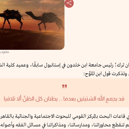
خاطرات 
رك؛ رئيس جامعة ابن خلدون في إستانبول سابقًا، وعميد كلية الشريع
ا. وتذكرت قول ابن الملوِّح:
قد يجمع الله الشتيتين بعدما ... يظنان كل الظنِّ ألا تلاقيا
ي قاعات البحث بالمركز القومي للبحوث الاجتماعية والجنائية بالقاهرة
لم تنقطع محاوراتنا، ومدارساتنا، ومذاكراتنا في مسائل الفقه وأصوله