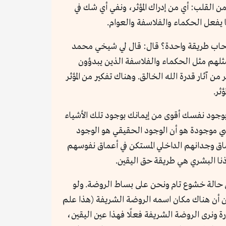
 وهو طريق شهودي يبدأ من القلب: أي من إدراك المؤثر، ونفي أي شك في
يفعل الحكماء والفلاسفة والعوام.
أصحاب طريقة واحدة؟ قال: قال لي شيخي محمد
 مثلهم مثل الحكماء والفلاسفة الذين يبدؤون
ر من آثار قدرة الله الخالق. وهناك تفكير من المؤثر
ثر.
وجود نفسك أقوى من إيمانك بوجود تلك الأشياء
ي موجودة هو أن الوجود الحقيقي هو الوجود
عماق وجدانهم الداخلي المستكن في أعماق نفوسهم
نا البشري هي طريقة حق اليقين.
في حالة خشوع تام ونحن على بساط الروضة. ولو
ا، عن أن هناك مكان اسمه الروضة الشريفة (هذا علم
ورة ونرى الروضة الشريفة فعلًا فهذا عين اليقين،