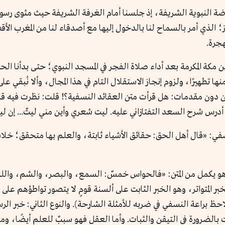
وضة النبوية الشريفة، إذ جلسنا أمام الغرفة الشريفة حيث مثوى رسو
؛ الذي أمر بالسماح لنا بالدخول إليها مع أصدقاء لنا من المغرب ال
هجرة.
صدين مكة المكرمة بعد أداء صلاة الفجر في المسجد النبوي؛ حتى بدأنا
ا تطهيرًا، ولزوم إنجاز الاستقلال التام في هذا المجال، وألا نُبقي على
ل من دون مقدمات: هل قرأت متن العقائد النسفية؟! قلت: نظرت فيه قب
س شرح السعد التفتازاني عليه. ليت شعري وأين مني ليتٌ... إن ليتًا و
نسفي: «قال أهل الحق: حقائق الأشياء ثابتة، والعلم بها متحقق؛ خلاف
هو يكمل من المتن: «فالحواس خمسٌ: السمع، والبصر، والشم، والل
ر المتواتر، وهو الخبر الثابت على ألسنة قومٍ لا يتصور تواطؤهم عل
ة (لاحظ براعة النسفي في ضربه للأمثلة الشارحة). والنوع الثاني: خبر ال
ت بالضرورة في التيقن والثبات. وأما العقل فهو سببٌ للعلم أيضًا، و