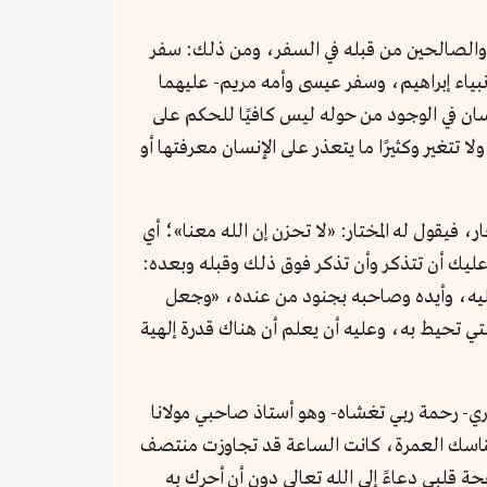
 والصالحين من قبله في السفر، ومن ذلك: سفر
بياء إبراهيم، وسفر عيسى وأمه مريم- عليهما
إنسان في الوجود من حوله ليس كافيًا للحكم على
 تتغير وكثيرًا ما يتعذر على الإنسان معرفتها أو
، فيقول له المختار: «لا تحزن إن الله معنا»؛ أي
 عليك أن تتذكر وأن تذكر فوق ذلك وقبله وبعده:
عليه، وأيده وصاحبه بجنود من عنده، «وجعل
لتي تحيط به، وعليه أن يعلم أن هناك قدرة إلهية
لبشري- رحمة ربي تغشاه- وهو أستاذ صاحبي مولانا
اء مناسك العمرة، كانت الساعة قد تجاوزت منتصف
قلبي دعاءً إلى الله تعالى دون أن أحرك به