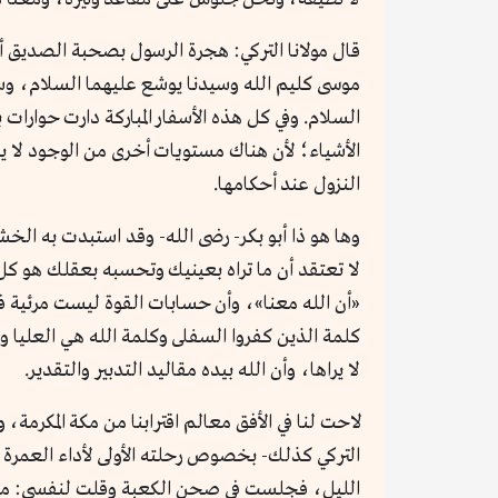
قال مولانا التركي: هجرة الرسول بصحبة الصديق 
موسى كليم الله وسيدنا يوشع عليهما السلام، وسف
السلام. وفي كل هذه الأسفار المباركة دارت حوارات
الأشياء؛ لأن هناك مستويات أخرى من الوجود لا يقدر
النزول عند أحكامها.
وها هو ذا أبو بكر- رضى الله- وقد استبدت به الخشي
لا تعتقد أن ما تراه بعينيك وتحسبه بعقلك هو كل 
«أن الله معنا»، وأن حسابات القوة ليست مرئية 
كلمة الذين كفروا السفلى وكلمة الله هي العليا وا
لا يراها، وأن الله بيده مقاليد التدبير والتقدير.
لاحت لنا في الأفق معالم اقترابنا من مكة المكرمة،
التركي كذلك- بخصوص رحلته الأولى لأداء العمرة ب
الليل، فجلست في صحن الكعبة وقلت لنفسي: ما الذ