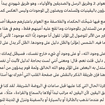
ولهذا فإن علمهم استدلالي، لا يختلف عن علم العوام. 2ـ وطريق الرسل والصديقين والأولياء،
ن باليقينيات والمسلمات ويصلون إلى الموجودات وليس العكس كما 
جمع فيها شيخُك الحكماء والفلاسفة مع العوام باعتبارهم جميعًا 
إنهم من المستدلين بالموجودات وما تقع عليه أعينهم فقط، وهم في هذا
ر من الأثر للوصول إلى المؤثر: تقول أنا موجود إذًا الله موجود؛ لأنني أث
 ما فيه. الشمس (مؤثر) والظل دليل على وجودها. الظل أثر يدل على المؤ
 على وجود الله، أو على وجود أي شيء خارج نفسك، فسيظل إيمانك ب
 دليل. قلت نعم. قال: ومعنى أنني لست بحاجة لدليل لأثبت أن نفس
ستدل به البعض على المؤثر وهو الله الخالق. وثمة قوم يبدؤون من أ
نا فإن طريقة الذكر بالنقش على صفحة القلب التي أخبرك بها أستاذ
كرنا الحال التي كنا عليها قبل ساعات في الروضة الشريفة. لقد كنا 
ق اليقين. لأن اليقين له مراتب تبدأ أولاها بالسماع والقراءة، مثلً
عندما نذهب بالطائرة أو بالسيارة أو بالسفينة وننزل في المدينة المن