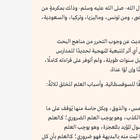
ل الله- صلى الله عليه وسلم- وذلك بمكرمةٍ من
أقصى، ومن تونس، وماليزيا، وتركيا، والسعودية،
 الحديث عن وجوب التحرر من مناهج البحث
 أي أثر للتبعية المنهجية تحديدًا للمدارس
ل سنوات طويلة، ولم أتوفر على قراءته كاملًا،
إن لوًا عناءُ.
ًا للسوفسطائية. وأسباب العلم للخلق ثلاثةٌ:
مس، والذوق، وبكل حاسة منها يُوقف على ما
ى الكذب، وهو يوجِب العلم الضروري؛ كالعلم
رسول المؤيد بالمعجزة، وهو يوجِب العلم
ما ثبت منه بالبديهة فهو ضروري؛ كالعلم بأن كل