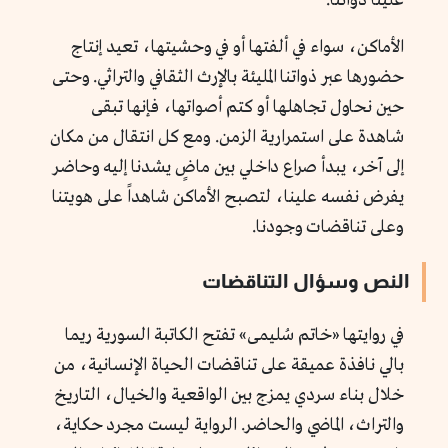
علينا ذواتنا.
الأماكن، سواء في ألفتها أو في وحشيتها، تعيد إنتاج
حضورها عبر ذواتنا المليئة بالإرث الثقافي والتراثي. وحتى
حين نحاول تجاهلها أو كتم أصواتها، فإنها تبقى
شاهدة على استمرارية الزمن. ومع كل انتقال من مكان
إلى آخر، يبدأ صراع داخلي بين ماضٍ يشدنا إليه وحاضر
يفرض نفسه علينا، لتصبح الأماكن شاهداً على هويتنا
وعلى تناقضات وجودنا.
النص وسؤال التناقضات
في روايتها «خاتم سُليمى
»
تفتح الكاتبة السورية ريما
بالي نافذة عميقة على تناقضات الحياة الإنسانية، من
خلال بناء سردي يمزج بين الواقعية والخيال، التاريخ
والتراث، الماضي والحاضر. الرواية ليست مجرد حكاية،