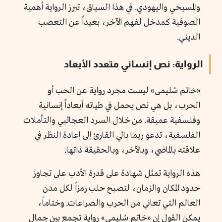
والمسيحي واليهودي. في هذا السياق، تبرز الرواية أهمية
الصوفية كمدخل لفهم الآخر، بعيداً عن التعصب
الديني.
الرواية: نص إنساني متعدد الأبعاد
«خاتم سُليمى
»
ليست مجرد رواية عن الحب أو
الحرب، بل هي نص يحمل في طياته أبعاداً إنسانية
وفلسفية عميقة. من خلال السرد العجائبي والتأملات
الفلسفية، تدعو ريما بالي القارئ إلى إعادة النظر في
علاقته بالماضي، وبالآخر، وبالحقيقة ذاتها.
هذه الرواية تمثل شهادة على قدرة الأدب على تجاوز
حدود المكان والزمان، لتصبح حلب رمزاً لكل مدن
العالم التي تعاني من الحرب والصراعات. وختاماً،
يمكن القول إن «خاتم سُليمى
»
رواية تجمع بين جمال