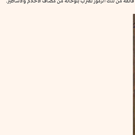
ئقة من تلك الرموز تقترب بلوحاته من مصاف الأحلام والأساطير.