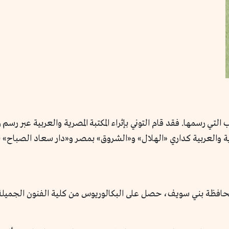
رية والعربية كداري «الهلال» و«الشروق» بمصر و«دار سعاد الصباح» بال