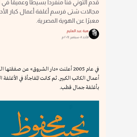
قدم التوني فناً منفرداً بسيطاً وعميقاً ف
مجالات شتى فرسم أغلفة أعمال كبار الأدبا
معبرًا عن الهوية المصرية.
هبة عبد العليم
الأحد ٠٨ سبتمبر ٢٠٢٤ م
في عام 2005 أعلنت «دار الشروق» عن 
أعمال الكاتب الكبير. ثم كانت المفاجأة في الأغل
بأغلفة جمال قطب.