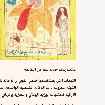
غلاف رواية «مائة عام من العزلة»
التيمات التي يستخدمها حلمي التوني في لوحاته كا
الثابتة المعروفة ذات الدلالة الشعبية الواضحة إض
التراثية كحكايات أبوزيد الهلالي والجازية والزنات