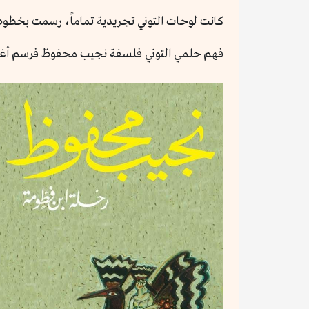
كانت لوحات التوني تجريدية تماماً، رسمت بخطوط ح
فهم حلمي التوني فلسفة نجيب محفوظ فرسم أغلف