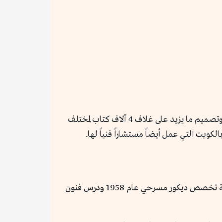
كان ذلك دائماً أسلوب حلمي التوني في أغلفة الكتب التي رسمها. فقد قام التوني بإثراء المكتبة المصرية والعربية عبر رسم وتصميم ما يزيد على غلاف 4 آلاف كتاب لمختلف
كويت التي عمل أيضاً مستشاراً فنياً لها.
ولد حلمي عبدالحميد التوني في 30 أبريل 1934 بمحافظة بني سويف، حصل على البكالوريوس من كلية الفنون الجميلة تخصص ديكور مسرحي عام 1958 ودرس فنون