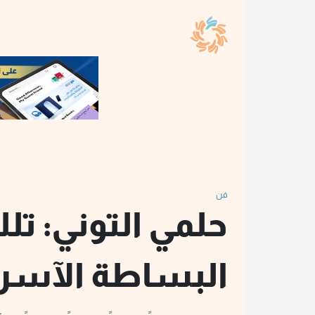
فن
حلمي التوني: تل
البساطة الآسر