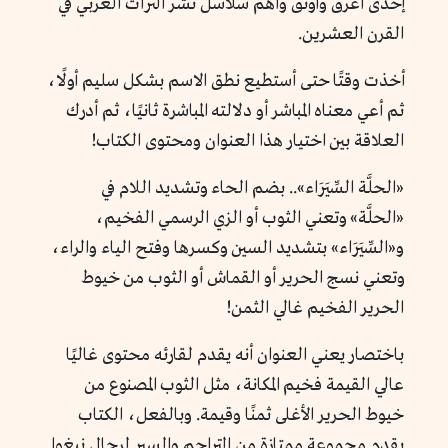
إحدى أعرق وأوثق وأهم سلاسل نشر التراث العربي في
القرن العشرين.
أخذت وقتًا حتى أستطيع نطق الاسم بشكل سليم أولًا،
ثم أعي معناه المباشر أو دلالته المباشرة ثانيًا، ثم أدرك
العلاقة بين اختيار هذا العنوان ومحتوى الكتاب!
«الحلَّة السِّيَرَاء».. بضم الحاء وتشديد اللام في
«الحلَّة» وتعني الثوب أو الزي الرسمي الفخيم،
و«السِّيَرَاء» بتشديد السين وكسرها وفتح الياء والراء،
وتعني نسج الحرير أو القماش أو الثوب من خيوط
الحرير الفخيم غالي الثمن!
باختصار يعني العنوان أنه يقدم لقارئه محتوى غاليًا
عالي القيمة فخيم المكانة، مثل الثوب المصنوع من
خيوط الحرير الأغلى ثمنًا وقيمة. وبالفعل، الكتاب
يقدم مجموعة ممتازة من التراجم والسير لرجال نبغوا