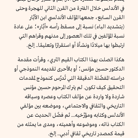
في الأندلس خلال الفترة من القرن الثاني للهجرة وحتى
القرن السابع، جمعها المؤلف الأندلسي ابن الأبَّار
(بتشديد الباء) نسبة إلى مسقط رأسه «أبَّار»؛ على عادة
نسبة المؤلفين في تلك العصور إلى مدنهم وقراهم التي
ارتبطوا بها ميلادًا ونشأة أو استقرارًا وتعليمًا.. إلخ.
هكذا اتصلت بهذا الكتاب القيم الثري، وقرأت مقدمة
الدكتور حسين مؤنس؛ أو بالأحرى تقديمه النموذجي أو
دراسته المفصَّلة الدقيقة التي تُدرَّس كنموذج لمقدمات
التحقيق كيف تكون. لم يترك المرحوم حسين مؤنس
شاردة ولا واردة عن مؤلف الكتاب وعصره وسياقه
التاريخي والثقافي والاجتماعي، وموضعه بين مؤلفي
الأندلس وكتابه ومؤرِّخيه... ثم فصَّل الحديث عن
الكتاب ذاته، وموضوعه وأهميته، ومدى ما يمثله من
قيمة كمصدر تاريخي ثقافي أدبي.. إلخ.