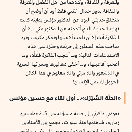
والمعرفة والثقافة، وكلاهما من أهل الفضل والمعرفة
والثقافة بدون جدال! لكني فقط أود أن أوضح أن
منطلق حديثي اليوم عن الدكتور مؤنس بدايته كانت
نهاية الحديث الذي أتممته عن الدكتور مكي، إلا أن
الذاكرة أبت إلا أن تلعب ألاعيبها وتمكر مكرها، وترد
صاحب هذه السطور إلى حرضه وحفزه على هذه
الاستدعاءات التالية: وما أعجب الذاكرة فعلًا، وما
أعجب أفاعيلها، وما أخفى دهاليزها وممراتها السرية
في اللاشعور واللا مرئي واللا معلوم في هذا الكائن
المجهول المسمى الإنسان!
«الحلّة السِّيَرَاء»… أول لقاء مع حسين مؤنس
تقودني ذاكرتي إلى حلقة مسجَّلة على قناة «ماسبيرو
زمان»، شاهدتها منذ سنوات، تجمع بين الأستاذين
الجليلين: المرحوم العلامة محمود علي مكي، والمؤرخ