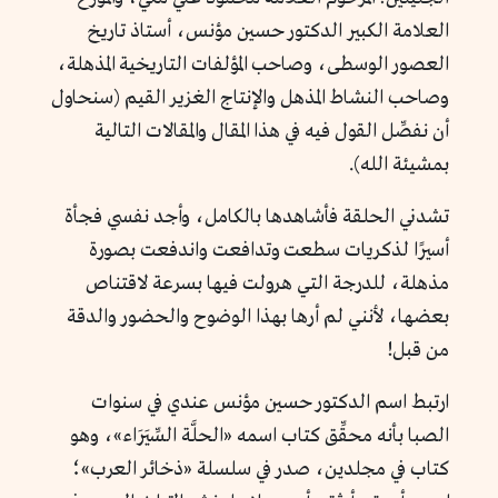
العلامة الكبير الدكتور حسين مؤنس، أستاذ تاريخ
العصور الوسطى، وصاحب المؤلفات التاريخية المذهلة،
وصاحب النشاط المذهل والإنتاج الغزير القيم (سنحاول
أن نفصِّل القول فيه في هذا المقال والمقالات التالية
بمشيئة الله).
تشدني الحلقة فأشاهدها بالكامل، وأجد نفسي فجأة
أسيرًا لذكريات سطعت وتدافعت واندفعت بصورة
مذهلة، للدرجة التي هرولت فيها بسرعة لاقتناص
بعضها، لأنني لم أرها بهذا الوضوح والحضور والدقة
من قبل!
ارتبط اسم الدكتور حسين مؤنس عندي في سنوات
الصبا بأنه محقِّق كتاب اسمه «الحلَّة السِّيَرَاء»، وهو
كتاب في مجلدين، صدر في سلسلة «ذخائر العرب»؛