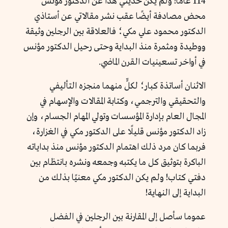
114 عامًا! ولم يكن حديثي هذا عن الدكتور مؤنس
محض مصادفة أيضًا عقب نشر مقالاتي عن أستاذي
الدكتور محمود علي مكي؛ فالعلاقة بين الرجلين وثيقة
ووطيدة ومثمرة منذ البداية وحتى رحيل الدكتور مؤنس
في أواخر تسعينيات القرن الماضي.
الاثنان أساتذة كبار؛ لكلٍّ منهما منجزه التأليفي
والتحقيقي والترجمي، وكتابة المقالات والإسهام في
المجال العام بإدارة المؤسسات وتولي المهام الجسام، وإن
زاد الدكتور مؤنس قليلًا على الدكتور مكي في الغزارة،
فربما كان مرد ذلك اهتمام الدكتور مؤنس منذ بداياته
الباكرة بتوثيق كل ما يكتبه وجمعه ونشره بانتظام بين
دفتي كتاب! ولم يكن الدكتور مكي معنيًا بذلك من
البداية إلى النهاية!
عموما سأصل إلى المقارنة بين الرجلين في الفضل