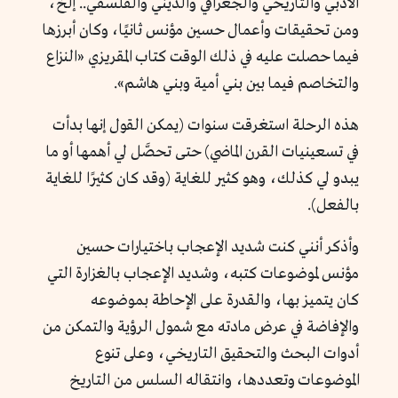
الأدبي والتاريخي والجغرافي والديني والفلسفي.. إلخ،
ومن تحقيقات وأعمال حسين مؤنس ثانيًا، وكان أبرزها
فيما حصلت عليه في ذلك الوقت كتاب المقريزي «النزاع
والتخاصم فيما بين بني أمية وبني هاشم».
هذه الرحلة استغرقت سنوات (يمكن القول إنها بدأت
في تسعينيات القرن الماضي) حتى تحصَّل لي أهمها أو ما
يبدو لي كذلك، وهو كثير للغاية (وقد كان كثيرًا للغاية
بالفعل).
وأذكر أنني كنت شديد الإعجاب باختيارات حسين
مؤنس لموضوعات كتبه، وشديد الإعجاب بالغزارة التي
كان يتميز بها، والقدرة على الإحاطة بموضوعه
والإفاضة في عرض مادته مع شمول الرؤية والتمكن من
أدوات البحث والتحقيق التاريخي، وعلى تنوع
الموضوعات وتعددها، وانتقاله السلس من التاريخ