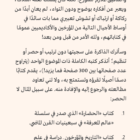
ويعبر عن أفكاره بوضوح ودون التواء، لم يعانِ أبدًا من
ركاكة أو ارتباك أو تشوش تعبيري مما بات سائدًا في
أوساط الأجيال التالية من المؤرخين والأكاديميين عمومًا
في كتاباتهم، ولله الأمر من قبل ومن بعد!
وسأترك الذاكرة على سجيتها دون ترتيب أو حصر أو
تنظيم؛ أتذكر كتبه الكاملة ذات الموضوع الواحد (يتراوح
عدد صفحاتها بين 300 صفحة فما يزيد!)، يقدم كتابًا
دسمًا أصيلًا تقرؤه وتستمتع به، ولا تني تعاود
مطالعته والرجوع إليه والإفادة منه. على سبيل المثال لا
الحصر:
كتاب «الحضارة» الذي صدر في سلسلة
«عالم المعرفة» في سبعينيات القرن الماضي.
كتاب «التاريخ والمؤرخون ـ دراسة في علم