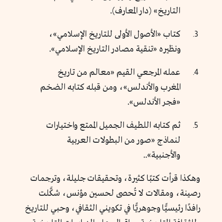
التاريخ» (دار المعارف).
كتاب «الأصول الأولى للتاريخ الإسلامي»،
ونظيره «تنقية مصادر التاريخ الإسلامي».
عمله المرجعي القيم «معالم من تاريخ
المغرب والأندلس»، ومن قبله كتابه الضخم
«فجر الأندلس».
ثم كتابه اللطيف الجميل الممتع واختيارات
لنماذج «صور من البطولات العربية
والأجنبية»..
وهكذا قرأت كتبًا كثيرة، وتحقيقات جليلة، وترجمات
رصينة، ومقالات لا تُحصى لحسين مؤنس، شكَّلت
رافدًا رئيسيًّا وجوهريًّا في تكويني الثقافي، وحبي للتاريخ