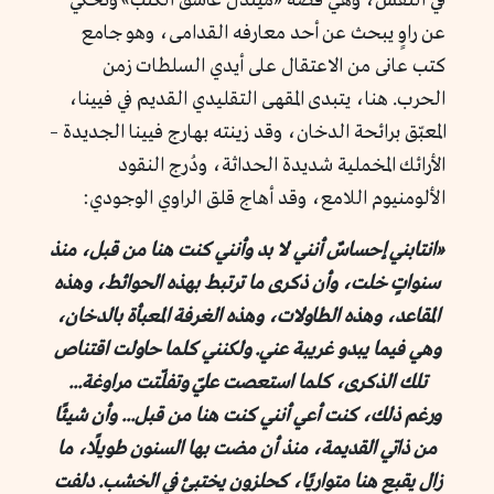
في النفس، وهي قصة «ميندل عاشق الكتب» وتحكي
عن راوٍ يبحث عن أحد معارفه القدامى، وهو جامع
كتب عانى من الاعتقال على أيدي السلطات زمن
الحرب. هنا، يتبدى المقهى التقليدي القديم في فيينا،
المعبّق برائحة الدخان، وقد زينته بهارج فيينا الجديدة –
الأرائك المخملية شديدة الحداثة، ودُرج النقود
الألومنيوم اللامع، وقد أهاج قلق الراوي الوجودي:
«انتابني إحساسٌ أنني لا بد وأنني كنت هنا من قبل، منذ
سنواتٍ خلت، وأن ذكرى ما ترتبط بهذه الحوائط، وهذه
المقاعد، وهذه الطاولات، وهذه الغرفة المعبأة بالدخان،
وهي فيما يبدو غريبة عني. ولكنني كلما حاولت اقتناص
تلك الذكرى، كلما استعصت عليّ وتفلّتت مراوغة...
ورغم ذلك، كنت أعي أنني كنت هنا من قبل... وأن شيئًا
من ذاتي القديمة، منذ أن مضت بها السنون طويلًا، ما
زال يقبع هنا متواريًا، كحلزون يختبئ في الخشب. دلفت