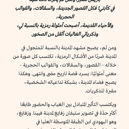
في كآبتي! فكل القصور الجديدة، والسقالات، والقوالب
الحجرية،
والأحياء القديمة، أصبحت أمثولة رمزية بالنسبة لي،
وذكرياتي الغاليات أثقل من الصخور.
ومن ثم، يصبح مشهد المدينة بالنسبة للمتجول في
المدينة ضربًا من الأشكال الرمزية، تكتسب كل صورة من
خلاله – القصور، والسقالات، والقوالب الحجرية –
معنى أمثوليًا: يسرد قصة تاريخ مضى وانتهى. وهكذا
يصبح فضاء المدينة، بشبكة تداعياته الشخصية،
مقبرة للذكريات.
ويكتسب التأثير المتبادل بين الغياب والحضور طابعًا
أكثر حدّة في تصوير ستيفان زفايغ لمدينة فيينا. وزفايغ،
وهو اليهودي ابن الطبقة المتوسطة العليا في