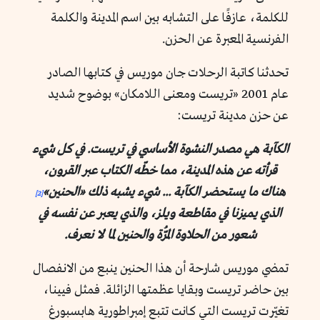
للكلمة، عازفًا على التشابه بين اسم المدينة والكلمة
الفرنسية المعبرة عن الحزن.
تحدثنا كاتبة الرحلات جان موريس في كتابها الصادر
عام 2001 «تريست ومعنى اللامكان» بوضوح شديد
عن حزن مدينة تريست:
الكآبة هي مصدر النشوة الأساسي في تريست. في كل شيء
قرأته عن هذه المدينة، مما خطّه الكتاب عبر القرون،
هناك ما يستحضر الكآبة ... شيء يشبه ذلك «الحنين»
[2]
الذي يميزنا في مقاطعة ويلز، والذي يعبر عن نفسه في
شعور من الحلاوة المُرّة والحنين لما لا نعرف.
تمضي موريس شارحة أن هذا الحنين ينبع من الانفصال
بين حاضر تريست وبقايا عظمتها الزائلة. فمثل فيينا،
تغيّرت تريست التي كانت تتبع إمبراطورية هابسبورغ