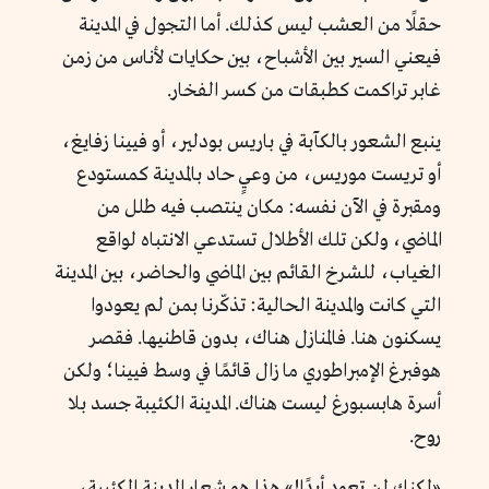
حقلًا من العشب ليس كذلك. أما التجول في المدينة
فيعني السير بين الأشباح، بين حكايات لأناس من زمن
غابر تراكمت كطبقات من كسر الفخار.
ينبع الشعور بالكآبة في باريس بودلير، أو فيينا زفايغ،
أو تريست موريس، من وعيٍ حاد بالمدينة كمستودع
ومقبرة في الآن نفسه: مكان ينتصب فيه طلل من
الماضي، ولكن تلك الأطلال تستدعي الانتباه لواقع
الغياب، للشرخ القائم بين الماضي والحاضر، بين المدينة
التي كانت والمدينة الحالية: تذكّرنا بمن لم يعودوا
يسكنون هنا. فالمنازل هناك، بدون قاطنيها. فقصر
هوفبرغ الإمبراطوري ما زال قائمًا في وسط فيينا؛ ولكن
أسرة هابسبورغ ليست هناك. المدينة الكئيبة جسد بلا
روح.
«لكنك لن تعود أبدًا!» هذا هو شعار المدينة الكئيبة،