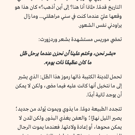
التاريخ قدمًا. «لماذا أنا هنا؟ إلى أين أذهب؟» كان هذا هو
وقعها عليّ عندما كنت في سني مراهقتي... وما زال
يراودني نفس الشعور.
تمضي موريس مستشهدة بشعر وردزورث:
«بشر نحن، وحُتم علينا أن نحزن عندما يرحل ظل
ما كان عظيمًا ذات يوم».
تحمل المدينة الكئيبة ذاتها رموز هذا الظل: الذي يشير
إلى ما نتخيل أنها كانت عليه فيما مضى، ولكن لا يمكن
أن يوجد ثانية أبدًا.
تتجدد الطبيعة دومًا. ما يذوي ويموت يُولد من جديد؛
يصير الليل نهارًا؛ والعفن يغذي البذور. ولكن المدن لا
يمكن محوها، أو إعادة ولادتها. فعندما يموت الرجال