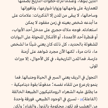
الذين بنوها، وعندما تترك خطوات التاريخ بصمتها
المعمارية على واجهاتها وزوايا شوارعها، ونافوراتها
وساحاتها، لا يبقى من المدن إلا الذكريات: علامات على
ما أبدعه شخص بعينه في زمن مفقود لا يمكن
استعادته. فوجه ملاك حجري على مدخل أحد الأبواب،
أو قنطرة أحد الأعمدة، أو الأشكال المنحوتة على البوابات
المشغولة بالحديد، كل ذلك كان يعني شيئًا ما لشخص
ما، ذات مرة، لكنها الآن مجرد شواهد على أزمنة
دارسة. فما المدن التاريخية، في كل الأحوال، إلا ميراث
الموتى.
التجول في الريف يعني السير في الحياة وجنباتها. فما
ينمو يترعرع من تلقاء نفسه؛ مدفوعًا بقوة ديناميكية –
ما يطلق عليه الشعراء الرومانتيكيون الطبيعة الخالقة
(الفاعلة)
– تسري في الوجود الطبيعي. فورقة واحدة
[3]
من العشب قد تكون محكومة بالذبول والفناء؛ ولكن