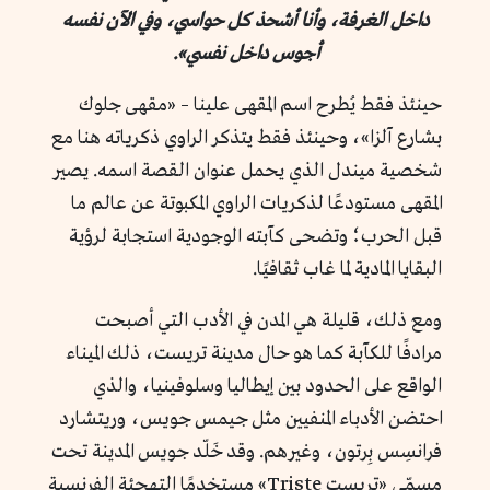
داخل الغرفة، وأنا أشحذ كل حواسي، وفي الآن نفسه
أجوس داخل نفسي».
حينئذ فقط يُطرح اسم المقهى علينا – «مقهى جلوك
بشارع آلزا»، وحينئذ فقط يتذكر الراوي ذكرياته هنا مع
شخصية ميندل الذي يحمل عنوان القصة اسمه. يصير
المقهى مستودعًا لذكريات الراوي المكبوتة عن عالم ما
قبل الحرب؛ وتضحى كآبته الوجودية استجابة لرؤية
البقايا المادية لما غاب ثقافيًا.
ومع ذلك، قليلة هي المدن في الأدب التي أصبحت
مرادفًا للكآبة كما هو حال مدينة تريست، ذلك الميناء
الواقع على الحدود بين إيطاليا وسلوفينيا، والذي
احتضن الأدباء المنفيين مثل جيمس جويس، وريتشارد
فرانسِس بِرتون، وغيرهم. وقد خَلّد جويس المدينة تحت
مسمّى «تريست Triste» مستخدمًا التهجئة الفرنسية