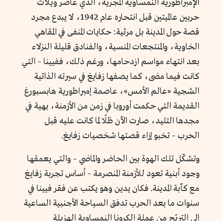
الإمبراطورية النمساوية المجرية، الذي عاصر ويلات
حربين عالميتين قبل انتحاره عام 1942، لا يبدع مجرد
قصة حول المدينة بل مرثية: حكايات المنفى في المقاهي
الخاوية، والمنتجعات المنسية، والفنادق قليلة النزلاء
بعد انتهاء مواسم ازدحامها، ورغم ذلك، ففيينا – التي
كانت فيما مضى، كما يصفها زفايغ في سيرته الذاتية
الشجية «عالم الأمس»، عاصمة إمبراطورية هابسبورغ
القديمة التي حكمت أوروبا في زمن من الأزمنة، بهية في
مجدها التليد، صارت الآن ظلًا لما كانت عليه قبل
الحرب – تخبو إزاء قصتها شخصيات زفايغ.
وتشكّل تلك الهوة بين الحاضر والماضي – والتي يعمقها
وجود أبنية تعود للأزمنة المنصرمة – أساس تجربة زفايغ
مع كآبة المدينة. فكان يدين وهو يكتب عن فقر فيينا في
سنوات ما بعد الحرب تدفق السياحة الأجنبية الساعية
إلى التربّح من عملة الكرونا النمساوية الهزيلة