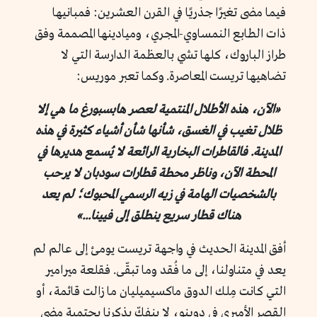
فيما مضى تغيرًا جذريًا في القرن العشرين: فمبانيها
ذات الطابع النمساوي-المجري، وميادينها المصممة وفق
طراز الباروك، كلها تشي بالعظمة الدارسة التي لا
تضاهيها تريست المعاصرة. وكما تعبر موريس:
«الآن، هذه الأطلال المنتمية لعصر هابسبورغ ما هي إلا
ظلال تغيب في الغسق، شأنها شأن أشياء كثيرة في هذه
المدينة. فالقاطرات البخارية الرائعة لا يُسمع هديرها في
المحطة الآن، وناظر محطة قطارات سودبان لا يرحب
بالشخصيات الهامة في زيه الرسمي المحبوك؛ لم يعد
هناك قطار سريع ينطلق إلى فيينا...»
أفق المدينة الحديث في واجهة تريست يومئ إلى عالم لم
يعد في متناولنا، إلى ما فُقد وما تبقّى. فقلعة ميرامير
التي كانت مِلك الدوق ماكسيميليان ما زالت قائمة، أو
القصر الأميري في دوينو، لا ينفكّ يذكرنا بحتمية مضي