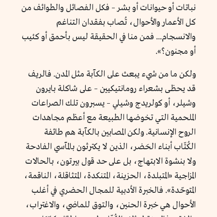
نباتات أو حيوانات أو بشر – فكل الفصائل والطوائف من
كل الأعمار والأحوال، تُصاب بفقدان التناغم
والانسجام... فمن منا في الحقيقة ليس بأحمق أو كئيب
أو مجنون؟».
ولكن ما من شيء يبعث على الكآبة مثل المدن. فالريف
قد يحظى بشعراء رومانتيكيين – على شاكلة بايرون
وشيلر، أو كولريدج وشيلي – يسبرون تلك الصراعات
الملحمية التي تخوضها الطبيعة مع أعظم مجاهدات
الروح الإنسانية. ولكن المصابين بالكآبة هم طائفة
الكُتّاب أبناء الحَضر، الذين لا يكترثون بالمآسي الفادحة
ولا بنشوة الابتهاج، بل على حد قول بيرتون، بالحالات
المزاجية «المتبلدة، الحزينة، المتنكدة، المتثاقلة، الناقمة،
المتوحّدة». فالخبرة الأدبية للمجال الحضري في أغلب
الأحوال هي خبرة الحنين، والتوق للماضي، والاغتراب،