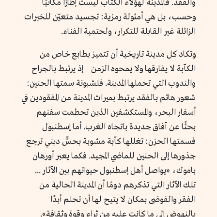
والفقد. فالمدينة لهؤلاء الكُتّاب ليست إطارًا مكانيًا
وحسب، بل هي أمثولة رمزية: تجسيد متعيّن للخبرات
الزائلة غير القابلة للتكرار، ولحتمية الفناء.
وتكاد كل مدينة تاريخية أن تتميز بطابع خاص من
الكآبة لا يفارقها ولا يمحوه الزمن – إذ يرتبط بالجراح
والندوب التي تحملها المدينة. فلشبونة سمتها الحنين:
شعور هائم بالفقد يرتبط بميراث المدينة من المفقودين في
أسفار البحر، والمستكشفين الذين تحطمت سفنهم
بحثًا عن آفاق جديدة باتجاه الغرب. أما إسطنبول
فسمتها الحزن: تغللها كآبة مشوبة بحسٍّ ديني ترجع
جذورها إلى الحنين للماضي المجيد. فكما يعبر أورهان
باموك، «يواصل أهل إسطنبول حيواتهم بين الآثار ...
تلك الآثار التي تذكرهم دومًا أن المدينة الحالية من
الفقر والفوضى بمكان لا يتيح لها أن تحلم أبدًا
بالنهوض إلى ما كانت عليه من ثراء وقوة وثقافة».