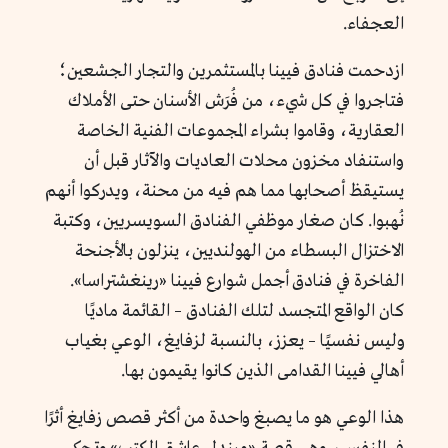
العجفاء.
ازدحمت فنادق فيينا بالمستثمرين والتجار الجشعين؛
فتاجروا في كل شيء، من فُرَش الأسنان حتى الأملاك
العقارية، وقاموا بشراء المجموعات الفنية الخاصة
واستنفاد مخزون محلات العاديات والآثار قبل أن
يستيقظ أصحابها مما هم فيه من محنة، ويدركوا أنهم
نُهبوا. كان صغار موظفي الفنادق السويسريين، وكتبة
الاختزال البسطاء من الهولنديين، ينزلون بالأجنحة
الفاخرة في فنادق أجمل شوارع فيينا «رينغشتراسا».
كان الواقع المتجسد لتلك الفنادق – القائمة ماديًا
وليس نفسيًا – يعزز، بالنسبة لزفايغ، الوعي بغياب
أهالي فيينا القدامى الذين كانوا يقيمون بها.
هذا الوعي هو ما يصبغ واحدة من أكثر قصص زفايغ أثرًا