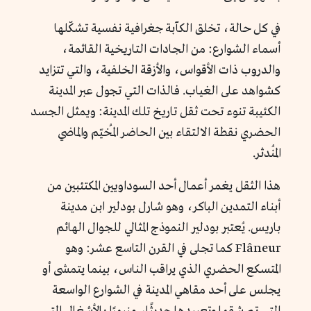
في كل حالة، تخلق الكآبة جغرافية نفسية تشكّلها
أسماء الشوارع: من الجادات التاريخية القائمة،
والدروب ذات الأقواس، والأزقة الخلفية، والتي تتزايد
كشواهد على الغياب. فالذات التي تجول عبر المدينة
الكئيبة تنوء تحت ثقل تاريخ تلك المدينة: ويمثل الجسد
الحضري نقطة الالتقاء بين الحاضر المُخيّم والماضي
المُندثر.
هذا الثقل يغمر أعمال أحد السوداويين المكتئبين من
أبناء التمدين الباكر، وهو شارل بودلير ابن مدينة
باريس. يُعتبر بودلير النموذج المثالي للجوال الهائم
Flâneur كما تجلى في القرن التاسع عشر: وهو
المتسكع الحضري الذي يراقب الناس، بينما يتمشى أو
يجلس على أحد مقاهي المدينة في الشوارع الواسعة