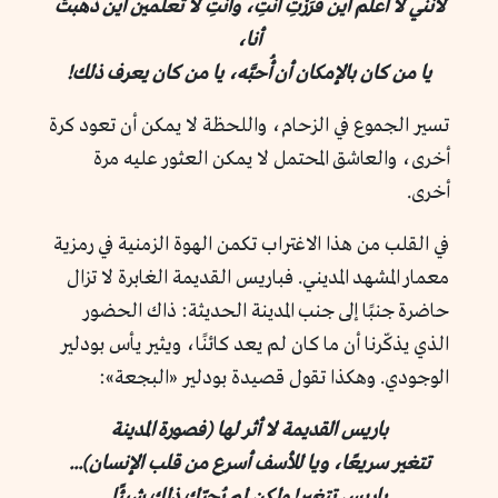
لأنني لا أعلم أين فَرَرْتِ أنتِ، وأنتِ لا تعلمين أين ذهبتُ
أنا،
يا من كان بالإمكان أن أُحبَّه، يا من كان يعرف ذلك!
تسير الجموع في الزحام، واللحظة لا يمكن أن تعود كرة
أخرى، والعاشق المحتمل لا يمكن العثور عليه مرة
أخرى.
في القلب من هذا الاغتراب تكمن الهوة الزمنية في رمزية
معمار المشهد المديني. فباريس القديمة الغابرة لا تزال
حاضرة جنبًا إلى جنب المدينة الحديثة: ذاك الحضور
الذي يذكّرنا أن ما كان لم يعد كائنًا، ويثير يأس بودلير
الوجودي. وهكذا تقول قصيدة بودلير «البجعة»:
باريس القديمة لا أثر لها (فصورة المدينة
تتغير سريعًا، ويا للأسف أسرع من قلب الإنسان)...
باريس تتغير! ولكن لم يُحرّك ذلك شيئًا