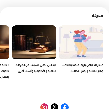
معرفة
ين
متلازمة غيلان باريه: عندما يهاجمك
اليد التي تحمل السيف: عن الدرجات
د. خالد 
جهاز المناعة ويدمر أعصابك
العلمية والأكاديمية وأشياء أخرى..
أحاديث ا
وحضارية