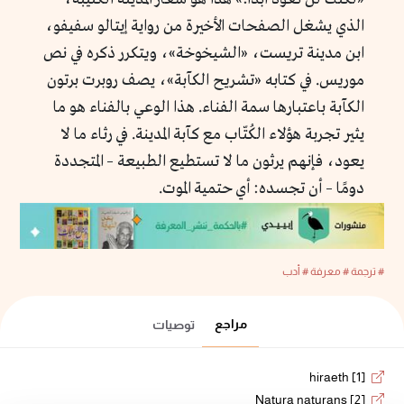
الذي يشغل الصفحات الأخيرة من رواية إيتالو سفيفو،
ابن مدينة تريست، «الشيخوخة»، ويتكرر ذكره في نص
موريس. في كتابه «تشريح الكآبة»، يصف روبرت برتون
الكآبة باعتبارها سمة الفناء. هذا الوعي بالفناء هو ما
يثير تجربة هؤلاء الكُتّاب مع كآبة المدينة. في رثاء ما لا
يعود، فإنهم يرثون ما لا تستطيع الطبيعة – المتجددة
دومًا – أن تجسده: أي حتمية الموت.
# ترجمة
# معرفة
# أدب
مراجع
توصيات
[1] hiraeth
[2] Natura naturans