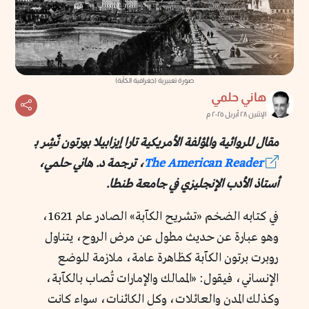
صورة تعبيرية (جغرافية الكآبة)
هاني حلمي
الإثنين ٢٨ أبريل ٢٠٢٥ م
مقال للروائية والمؤلفة الأمريكية تارا إيزابيلا بورتون نٌشِر بـ
The American Reader
، ترجمة د. هاني حلمي،
أستاذ الأدب الإنجليزي في جامعة طنطا.
في كتابه الضخم «تشريح الكآبة» الصادر عام 1621،
وهو عبارة عن حديث مطول عن مرض الروح، يتناول
روبرت برتون الكآبة كظاهرة عامة، ملازمة للوضع
الإنساني، فيقول: «الممالك والإمارات تُصاب بالكآبة،
وكذلك المدن والعائلات، وكل الكائنات، سواء كانت