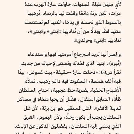
لأيٍ منهن طيلة السنوات. حاولت سارة الهرب عدة
مرات، لكن برتة دائمًا وقفت لها بالمرصاد. تُرهبها
بالسوط الذي تحمله في يدها، لكنها لم تستعمله
معها قطّ. وبدلًا من أن تُناديها «ابنتي» و«بنتي»،
تناديها «ابني» و«ولدي».
والسر أنها تريد استرجاع أمومتها فيها واستدعاء
(نُبوه)، ابنها الذي فقدته وتسعى لإحيائه من جديد.
نقرأ ص63: «دخلت سارة –حقيقة– بيت غموض، بيتًا
فيه ألف همسة، السكوت فيه دائم رهيب، تملأه
الأشباح الخفية. بضربة حظ عجيبة، احتاج السلطان
ظلًا، السابق استقال، فضّل أن يحيا منفاه في مساكن
المدينة الأفقر». الظل المستقيل هو ابن برتة، لأن ظل
السلطان يجب أن يكون رجلًا، ولأن البموم، العرق
الذي ينتمي إليه السلطان، يفضلون الذكور عن الإناث.