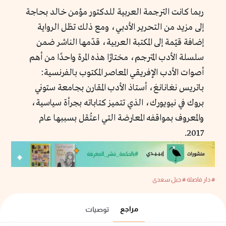
ربما كانت الترجمة العربية للدكتور مؤمن خالد بحاجة
إلى مزيد من التحرير الأدبي، ومع ذلك تظل الرواية
إضافة قيّمة إلى المكتبة العربية، قدّمها الناشر ضمن
سلسلة الأدب المترجم، مختارًا هذه المرة واحدًا من أهم
أصوات الأدب الإفريقي المعاصر المكتوب بالفرنسية:
باتريس نغانانغ، أستاذ الأدب المقارن بجامعة ستوني
بروك في نيويورك، الذي تتميز كتاباته بجرأة سياسية،
والمعروف بمواقفه المعارضة التي اعتُقل بسببها عام
2017.
# دار فاصلة
# جبل سعدى
مراجع
توصيات