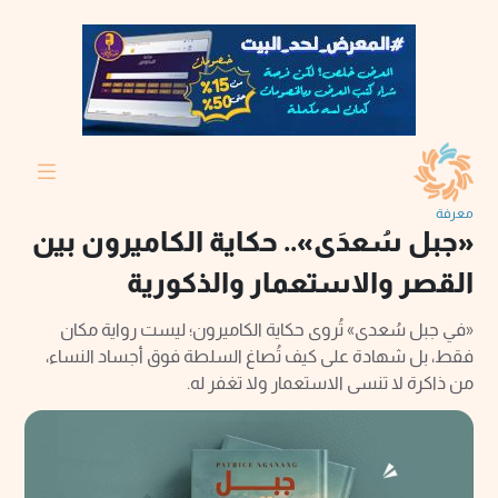
معرفة
«جبل سُعدَى».. حكاية الكاميرون بين
القصر والاستعمار والذكورية
«في جبل سُعدى» تُروى حكاية الكاميرون؛ ليست رواية مكان
فقط، بل شهادة على كيف تُصاغ السلطة فوق أجساد النساء،
من ذاكرة لا تنسى الاستعمار ولا تغفر له.