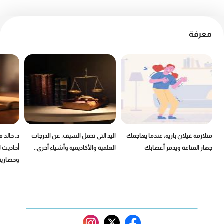
معرفة
ين
متلازمة غيلان باريه: عندما يهاجمك
اليد التي تحمل السيف: عن الدرجات
د. خالد 
جهاز المناعة ويدمر أعصابك
العلمية والأكاديمية وأشياء أخرى..
أحاديث ا
وحضارية