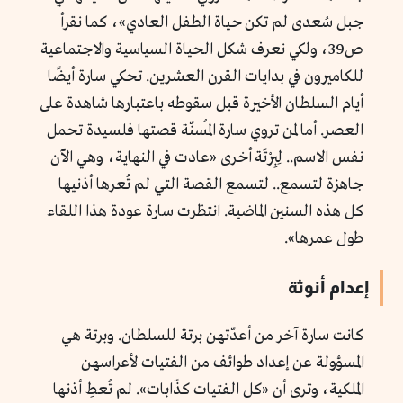
جبل سُعدى لم تكن حياة الطفل العادي»، كما نقرأ
ص39، ولكي نعرف شكل الحياة السياسية والاجتماعية
للكاميرون في بدايات القرن العشرين. تحكي سارة أيضًا
أيام السلطان الأخيرة قبل سقوطه باعتبارها شاهدة على
العصر. أما لمن تروي سارة المُسنّة قصتها فلسيدة تحمل
نفس الاسم.. لِبِرْتَة أخرى «عادت في النهاية، وهي الآن
جاهزة لتسمع.. لتسمع القصة التي لم تُعرها أذنيها
كل هذه السنين الماضية. انتظرت سارة عودة هذا اللقاء
طول عمرها».
إعدام أنوثة
كانت سارة آخر من أعدّتهن برتة للسلطان. وبرتة هي
المسؤولة عن إعداد طوائف من الفتيات لأعراسهن
الملكية، وترى أن «كل الفتيات كذّابات». لم تُعطِ أذنها