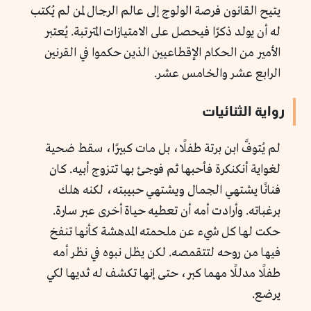
يتيح القانون فرصة الولوج إلى عالم الرجال لمن لم يُكتب
له أن يولد ذكرًا فيحصل على الامتيازات المترتبة. يُعتبر
الأمير من الحكام الإقطاعيين الذين حكموا في القرنين
الرابع عشر والخامس عشر.
رواية الثنائيات
لم يُتوفَّ ابن برتة طفلًا، بل مات كبيرًا، سقط ضحية
لغواية أنكنكرة فأحبها ثم فوجئ بها تتزوج أبيه. كان
فنانًا يشتهي الجمال ويشتهي حبيبته، لكنه هلك
برغباته. وأرادت أمه أن تعطيه حياة أخرى عبر سارة.
حكت لها كل شيء عن ملحمته المدهشة كأنها تنفخ
فيها من روحه لتتقمصه. لكن يظل نبوه في نظر أمه
طفلًا مدللًا مهما كبر، حتى إنها تكشف له ثديها لكي
يرضع.