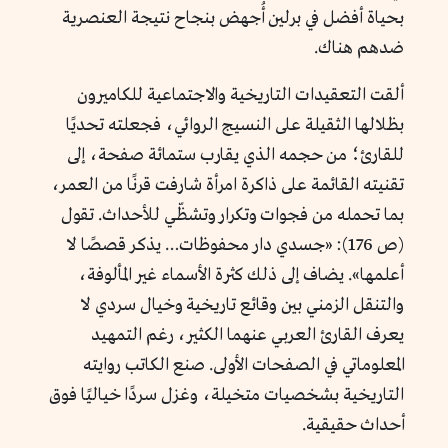
بحياة أفضل في برلين أُجهض بنجاح نتيجة العنصرية
ضدهم هناك.
ألقت التعقيدات التاريخية والاجتماعية للكاميرون
بظلالها الثقيلة على النسيج الروائي، فجعلته تحديًا
للقارئ؛ من حجمه الذي يقارب ستمائة صفحة، إلى
تقنيته القائمة على ذاكرة امرأة شارفت قرنًا من العمر،
بما تحمله من فجوات وتكرار وتشظّي للأحداث. تقول
(ص 176): «جسدي دار محفوظات… يذكر قصصًا لا
أعلمها». يضاف إلى ذلك كثرة الأسماء غير المألوفة،
والتنقل الزمني بين وقائع تاريخية وخيال سردي لا
يعرف القارئ العربي عنهما الكثير، رغم التمهيد
المعلوماتي في الصفحات الأولى. صنع الكاتب روايته
التاريخية بشخصيات متخيلة، وغزل سردًا خياليًا فوق
أحداث حقيقية.