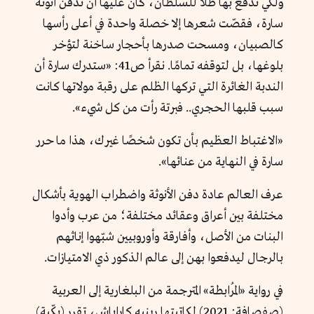
ولكي تدفع بها ظلًا للسلطان، كان عليها أن تدفن أنوثة
سارة، فقصّت شعرها إلا خصلة واحدة في أعلى رأسها
كالصبيان، ومسحت صدرها بأحجار ساخنة لتؤخر
بلوغها، بل لتوقفه تمامًا. نقرأ ص41: «ستدرك سارة أن
الندبة الغائرة التي تركها الظلم على رقبة مولاتها كانت
سبب قلبها الحجري.. فبرتة رأت من كل شيء».
«الاغتباط العظيم بأن تكون شخصًا غيرك، هذا ما حرر
سارة في النهاية من عنائها».
عرف العالم عادة دفن الأنوثة واضطراب الهوية بأشكال
مختلفة بين أعراق وعقائد مختلفة؛ من عرب وأدوا
البنات من الأصل، وأفارقة وأوروبيين شبّهوا إناثهم
بالرجال ليدفعوا بهن إلى عالم الذكور ذي الامتيازات.
في رواية «المُرابطة» المترجمة من البلغارية إلى العربية
(صفصافة: 2021) لكاتبتها رينيه كاراباش، تقرر (بكّية)