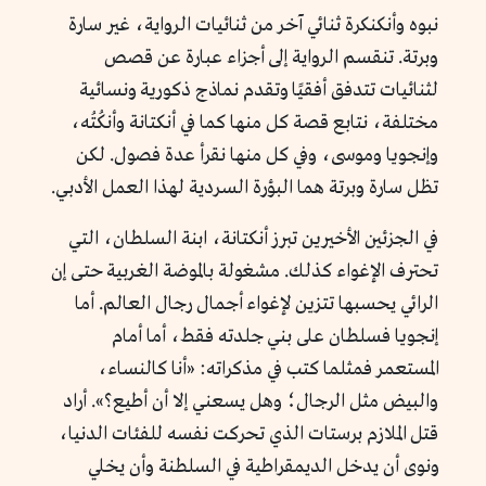
نبوه وأنكنكرة ثنائي آخر من ثنائيات الرواية، غير سارة
وبرتة. تنقسم الرواية إلى أجزاء عبارة عن قصص
لثنائيات تتدفق أفقيًا وتقدم نماذج ذكورية ونسائية
مختلفة، نتابع قصة كل منها كما في أنكتانة وأنكُتُه،
وإنجويا وموسى، وفي كل منها نقرأ عدة فصول. لكن
تظل سارة وبرتة هما البؤرة السردية لهذا العمل الأدبي.
في الجزئين الأخيرين تبرز أنكتانة، ابنة السلطان، التي
تحترف الإغواء كذلك. مشغولة بالموضة الغربية حتى إن
الرائي يحسبها تتزين لإغواء أجمال رجال العالم. أما
إنجويا فسلطان على بني جلدته فقط، أما أمام
المستعمر فمثلما كتب في مذكراته: «أنا كالنساء،
والبيض مثل الرجال؛ وهل يسعني إلا أن أطيع؟». أراد
قتل الملازم برستات الذي تحركت نفسه للفئات الدنيا،
ونوى أن يدخل الديمقراطية في السلطنة وأن يخلي