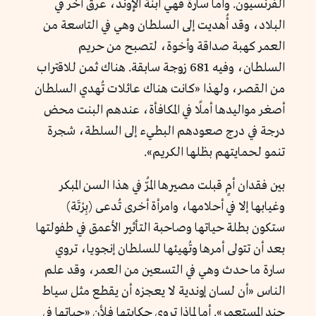
الفرنسيون. وأما سارة فهي ابنة الإوند، عرق آخر في
البلاد، وقد أُهديت إلى السلطان وهي في التاسعة من
العمر كهبة صداقة وأخوة، لتصبح من حريم
السلطان، وفيه 681 زوجة سابقة. هناك ثمن للاقتراب
من القصر، ولهذا «كانت هناك عائلات تُهدي السلطان
أصغر مواليدها أملًا في المكافأة، عندهم البنت محض
درجة في درج صعودهم البطيء إلى السلطة، شجرة
تنمو لحمايتهم بظلها الكريم».
بين فقدان أمٍ قبلت مصيرها المُرّ في هذا السن المبكر
وغيابها إلا في أحلامها، وامرأة أخرى تُدعى (بِرْتَة)
ستكون بطلة حياتها وصاحبة التأثير الأعمق في طفولتها
بعد أن تتولى أمرها وتُهيئها للسلطان إنجويا، تروي
سارة ما حدث وهي في التسعين من العمر، وقد علم
الناس «أن لسان إوندية لا يعجزه أن يقطع مثل سياط
جند المستعمر». أما لماذا تروي حكايتها فلأن «حياتها في