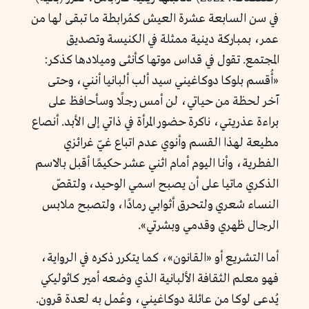
في سن السابعة عشرة العيش كمُرابطة ما تبقى لها من
عمر، بمباركة دينية ممثلة في الكنيسة وتصديق
المجتمع. تقول في قداس موتها كأنثى وميلادها كذكر:
«أُقسم بلوكا دوكاغيني سيد ألب ألبانيا أنني، وحتى
آخر لحظة من حياتي، لن أمس رجلًا وسأحافظ على
براءة عذريتي، ناكرة حضور المرأة في ذاتي إلى الأبد. أنصاع
مطيعة لهذا القسم وأنوي عدم اتباع غيّ غرائزي
الفطرية، وأنا اليوم أمام اثني عشر حكيمًا أقبل بالاسم
الذكري ماتيا على أن يصبح اسمي الوحيد، ولتقصّ
النساء شعري ولتحرق أثوابي رمادًا، ولتصبح ملابس
الرجال ظهري وقدمي وبشرتي».
أما التشريع أو «القانون»، كما يتكرر ذكره في الرواية،
فهو معلم الثقافة الألبانية الذي وضعه أمير كاثوليكي
يُدعى لوكا من عائلة دوكاغيني، وعُمل به لعدة قرون.