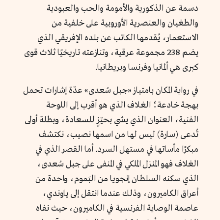
دسمة عن الذكورية والأمومة والحب والعبودية
والطغيان والعنصرية الأوروبية على خلفية من
الاستعمار، يُقدمها الكاتب عن بلده الإفريقي الذي
يضم 238 مجموعة عرقية، وتنازعته تاريخيًا ثلاث قوى
كبرى هي ألمانيا وفرنسا وبريطانيا.
في رواية المكان بامتياز «جبل سُعدى» عدّة إشارات تحمل
بهجة خادعة؛ الغلاف الذي هو أقرب إلى اللوحة
الفنية، العنوان الذي يشي بحيّزٍ للسعادة، وبطلة أولى
تُدعى (سارة) ليس لها من اسمها نصيب، نكتشف
مبكرًا مأساتها في مستهل السرد. أما القصر الذي في
الغلاف فهو المنزل الملكي في المنفى على جبل سُعدى،
الذي سكنه السلطان إنجويا من البَموم، واحدة من
أعراق الكاميرون، وذلك عندما انتقل إلى ياوندي،
عاصمة الوصاية الفرنسية في الكاميرون، حيث نفاه