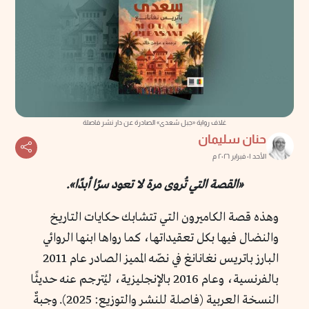
غلاف رواية «جبل سُعدى» الصادرة عن دار نشر فاصلة
حنان سليمان
الأحد ٠١ فبراير ٢٠٢٦ م
«القصة التي تُروى مرة لا تعود سرًا أبدًا».
وهذه قصة الكاميرون التي تتشابك حكايات التاريخ
والنضال فيها بكل تعقيداتها، كما رواها ابنها الروائي
البارز باتريس نغانانغ في نصّه المميز الصادر عام 2011
بالفرنسية، وعام 2016 بالإنجليزية، ليُترجم عنه حديثًا
النسخة العربية (فاصلة للنشر والتوزيع: 2025). وجبةٌ