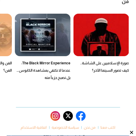
فن
صورة الإسلاميين على الشاشة..
The Black Mirror Experience:
الفن وال
كيف تصور السينما الآخر؟
عندما لا نكتفي بمشاهدة الكابوس…
الفن؟
بل نصبح جزءاً منه
اكتب معنا
من نحن
سياسة الخصوصية
اتفاقية الاستخدام
×