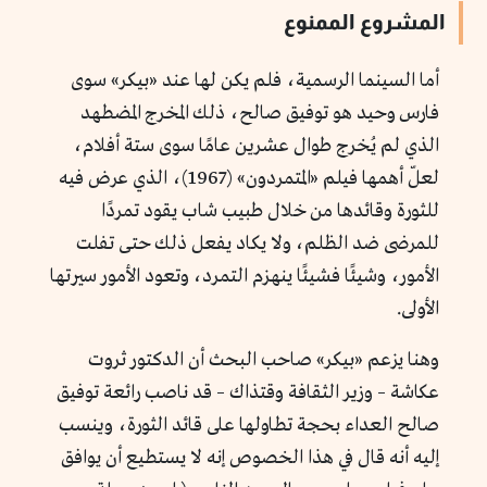
المشروع الممنوع
أما السينما الرسمية، فلم يكن لها عند «بيكر» سوى
فارس وحيد هو توفيق صالح، ذلك المخرج المضطهد
الذي لم يُخرج طوال عشرين عامًا سوى ستة أفلام،
لعلّ أهمها فيلم «المتمردون» (1967)، الذي عرض فيه
للثورة وقائدها من خلال طبيب شاب يقود تمردًا
للمرضى ضد الظلم، ولا يكاد يفعل ذلك حتى تفلت
الأمور، وشيئًا فشيئًا ينهزم التمرد، وتعود الأمور سيرتها
الأولى.
وهنا يزعم «بيكر» صاحب البحث أن الدكتور ثروت
عكاشة – وزير الثقافة وقتذاك – قد ناصب رائعة توفيق
صالح العداء بحجة تطاولها على قائد الثورة، وينسب
إليه أنه قال في هذا الخصوص إنه لا يستطيع أن يوافق