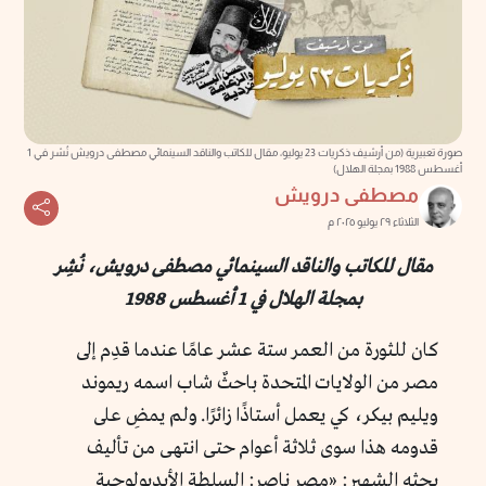
صورة تعبيرية (من أرشيف ذكريات 23 يوليو، مقال للكاتب والناقد السينمائي مصطفى درويش نُشر في 1
أغسطس 1988 بمجلة الهلال)
مصطفى درويش
الثلاثاء ٢٩ يوليو ٢٠٢٥ م
مقال للكاتب والناقد السينمائي مصطفى درويش، نُشِر
بمجلة الهلال في 1 أغسطس 1988
كان للثورة من العمر ستة عشر عامًا عندما قدِم إلى
مصر من الولايات المتحدة باحثٌ شاب اسمه ريموند
ويليم بيكر، كي يعمل أستاذًا زائرًا. ولم يمضِ على
قدومه هذا سوى ثلاثة أعوام حتى انتهى من تأليف
بحثه الشهير: «مصر ناصر: السلطة الأيديولوجية