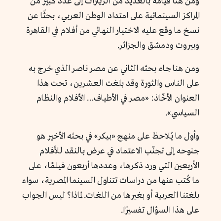
ومن هنا قيامه بالعديد من الزيارات إلى عدد كبير من
المراكز السينمائية على امتداد الوطن العربي، بحثًا عن
نسخ ما وقع عليه الاختيار النهائي من أفلام في القاهرة
وبيروت ودمشق والجزائر.
ومن هنا جاء بحثه الثاني عن مصر ناصر الذي خرج به
على الناس والثورة وقد بلغت العشرين، تحت هذا
العنوان الأخّاذ: «مصر في الأطياف… الأفلام والنظام
السياسي».
وأول ما يُلاحظ على منهج «بيكر» في بحثه الأخير هو
جنوحه إلى تجنّب الاعتماد في عرض بالنقد للأفلام
الأربعين التي ورد ذكرها، وعددها أربعون فيلمًا، على
ما كُتب عنها من دراسات تتناول السينما المصرية، سواء
بلغتنا العربية أو بغيرها من اللغات. لماذا؟ ليس الجواب
على هذا السؤال تفسيرًا.