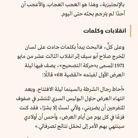
بالإنجليزية، وهذا هو العجب العجاب. والأعجب أن
أحدًا لم يترجم بحثه حتى اليوم.
انقلابات وكلمات
وعلى كلٍّ، فالبحث يبدأ بكلمات جاءت على لسان
المخرج صلاح أبو سيف إثر انقلاب الثالث عشر من مايو
1971 المسمى بـ«حركة التصحيح»، يصف فيها ليلة
العرض الأول لفيلمه «القضية 68» قائلًا:
«أحاط رجال الشرطة بالسينما ليلة الافتتاح. وبعد
انتهاء العرض حاول البوليس السري المنتشر في صفوف
المتفرجين أن يضربني، ولأني لستُ إلا بشرًا، فقد كنت
فزعًا في كل يوم من أيام العرض، وأحس أن أولادي
سينتهي بهم الأمر إلى تحمّل نتائج تصرفاتي.»