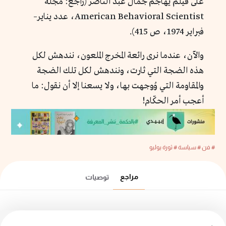
على فيلم يهاجم جمال عبد الناصر (راجع: مجلة
American Behavioral Scientist، عدد يناير–
فبراير 1974، ص 415).
والآن، عندما نرى رائعة المخرج الملعون، نندهش لكل
هذه الضجة التي ثارت، ونندهش لكل تلك الضجة
والمقاومة التي وُوجهت بها، ولا يسعنا إلا أن نقول: ما
أعجب أمر الحكّام!
# فن
# سياسة
# ثورة يوليو
مراجع
توصيات