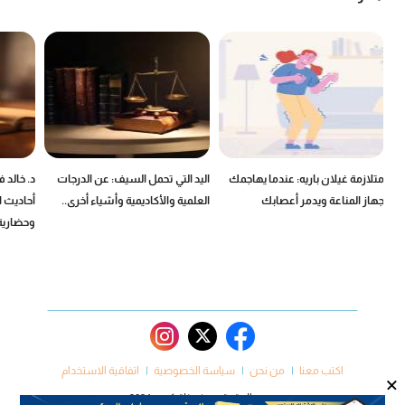
ين
متلازمة غيلان باريه: عندما يهاجمك
اليد التي تحمل السيف: عن الدرجات
د. خالد 
جهاز المناعة ويدمر أعصابك
العلمية والأكاديمية وأشياء أخرى..
أحاديث ا
وحضارية
اكتب معنا
من نحن
سياسة الخصوصية
اتفاقية الاستخدام
×
جميع الحقوق محفوظة كروم 2024