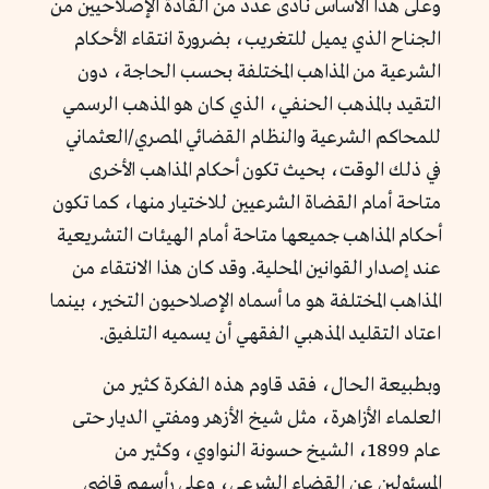
وعلى هذا الأساس نادى عدد من القادة الإصلاحيين من
الجناح الذي يميل للتغريب، بضرورة انتقاء الأحكام
الشرعية من المذاهب المختلفة بحسب الحاجة، دون
التقيد بالمذهب الحنفي، الذي كان هو المذهب الرسمي
للمحاكم الشرعية والنظام القضائي المصري/العثماني
في ذلك الوقت، بحيث تكون أحكام المذاهب الأخرى
متاحة أمام القضاة الشرعيين للاختيار منها، كما تكون
أحكام المذاهب جميعها متاحة أمام الهيئات التشريعية
عند إصدار القوانين المحلية. وقد كان هذا الانتقاء من
المذاهب المختلفة هو ما أسماه الإصلاحيون التخير، بينما
اعتاد التقليد المذهبي الفقهي أن يسميه التلفيق.
وبطبيعة الحال، فقد قاوم هذه الفكرة كثير من
العلماء الأزاهرة، مثل شيخ الأزهر ومفتي الديار حتى
عام 1899، الشيخ حسونة النواوي، وكثير من
المسئولين عن القضاء الشرعي، وعلى رأسهم قاضي