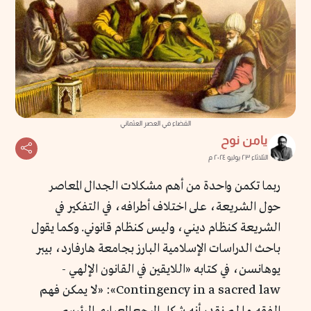
القضاء في العصر العثماني
يامن نوح
الثلاثاء ٢٣ يوليو ٢٠٢٤ م
ربما تكمن واحدة من أهم مشكلات الجدال المعاصر
حول الشريعة، على اختلاف أطرافه، في التفكير في
الشريعة كنظام ديني، وليس كنظام قانوني. وكما يقول
باحث الدراسات الإسلامية البارز بجامعة هارفارد، بيبر
يوهانسن، في كتابه «اللايقين في القانون الإلهي -
Contingency in a sacred law»: «لا يمكن فهم