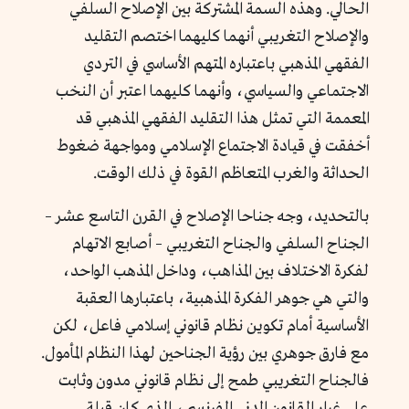
الحالي. وهذه السمة المشتركة بين الإصلاح السلفي
والإصلاح التغريبي أنهما كليهما اختصم التقليد
الفقهي المذهبي باعتباره المتهم الأساسي في التردي
الاجتماعي والسياسي، وأنهما كليهما اعتبر أن النخب
المعممة التي تمثل هذا التقليد الفقهي المذهبي قد
أخفقت في قيادة الاجتماع الإسلامي ومواجهة ضغوط
الحداثة والغرب المتعاظم القوة في ذلك الوقت.
بالتحديد، وجه جناحا الإصلاح في القرن التاسع عشر –
الجناح السلفي والجناح التغريبي – أصابع الاتهام
لفكرة الاختلاف بين المذاهب، وداخل المذهب الواحد،
والتي هي جوهر الفكرة المذهبية، باعتبارها العقبة
الأساسية أمام تكوين نظام قانوني إسلامي فاعل، لكن
مع فارق جوهري بين رؤية الجناحين لهذا النظام المأمول.
فالجناح التغريبي طمح إلى نظام قانوني مدون وثابت
على غرار القانون المدني الفرنسي، الذي كان قِبلة