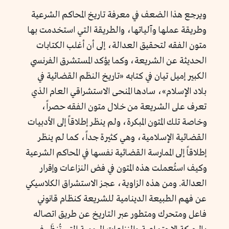
ويرجع هذا الضعف في معرفة تاريخ المحاكم الشرعية
وطريقة عملها وآلياتها، والطريقة التي استخدمت بها
متون الفقه لتحقيق العدالة، إلى أن أغلب الكتابات
الحديثة عن الشريعة، وكما يؤكد المستشرق الفرنسي
الكبير إميل تيان في كتابه «تاريخ النظم القضائية في
بلاد الإسلام»، سادها المنحى الاستشراقي العام الذي
تعرف على الشريعة من خلال متون الفقه حصراً،
وخاصة تلك المتون المبكرة، ولم ينظر إطلاقاً إلى الأدبيات
القضائية الإسلامية، وهي كثيرة جداً، كما لم ينظر
إطلاقاً إلى الممارسة القضائية نفسها في المحاكم الشرعية
وكيف استُعملت هذه المتون في فض النزاعات وإقرار
العدالة. ومن هذه الزاوية، عجز الاستشراق الكلاسيكي
عن فهم الطبيعة الدينامية للشريعة كنظام قانوني
فاعل ومتحرك ومتطور عبر التاريخ عن طريق اتصاله