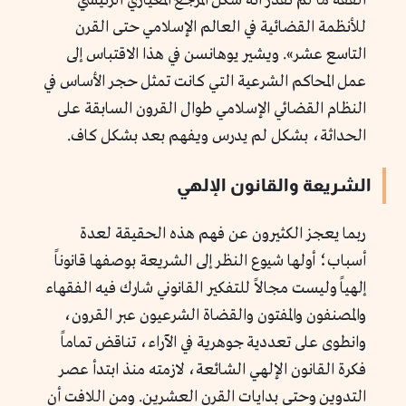
الفقه ما لم نقدر أنه شكل المرجع المعياري الرئيسي
للأنظمة القضائية في العالم الإسلامي حتى القرن
التاسع عشر». ويشير يوهانسن في هذا الاقتباس إلى
عمل المحاكم الشرعية التي كانت تمثل حجر الأساس في
النظام القضائي الإسلامي طوال القرون السابقة على
الحداثة، بشكل لم يدرس ويفهم بعد بشكل كاف.
الشريعة والقانون الإلهي
ربما يعجز الكثيرون عن فهم هذه الحقيقة لعدة
أسباب؛ أولها شيوع النظر إلى الشريعة بوصفها قانوناً
إلهياً وليست مجالاً للتفكير القانوني شارك فيه الفقهاء
والمصنفون والمفتون والقضاة الشرعيون عبر القرون،
وانطوى على تعددية جوهرية في الآراء، تناقض تماماً
فكرة القانون الإلهي الشائعة، لازمته منذ ابتدأ عصر
التدوين وحتى بدايات القرن العشرين. ومن اللافت أن