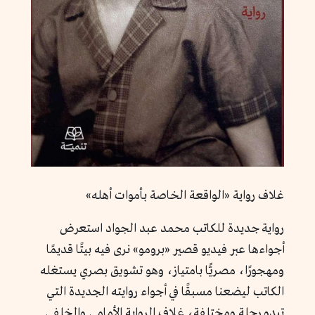
غلاف رواية «الواقعة الخاصة بأموات أهله»
رواية جديدة للكاتب محمد عبد الجواد استعرض
أجواءها عبر فيديو قصير «برومو» نرى فيه بيتًا قديمًا
ومهجورًا، مصريًّا بامتياز، وهو تشويق بصري يستغله
الكاتب ليضعنا مسبقًا في أجواء روايته الجديدة التي
تبدو رحلة ومختلفة، غلاف الرواية الأمامي والخلفي