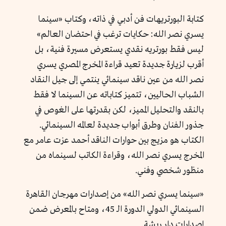
كتابة البورتريهات فن أدبي في ذاته، وكتاب «سينما
يسري نصر الله: حكايات ترغب في احتضان العالم»
ليس فقط بورتريه نقدي يستعرض مسيرة فنية، بل
أقرب لزيارة جديدة تعيد قراءة المخرج المصري يسري
نصر الله من عين ناقد سينمائي ينتمي إلى جيل النقاد
الشباب الحاليين، تتميز كتاباته عن السينما لا فقط
بالنقد والتحليل المميز، لكن بقدرتها على الغوص في
جذور الفنان وطرق أبواب جديدة لعالمه السينمائي.
الكتاب هو مزيج بين حوارات الناقد أحمد عزت عامر مع
المخرج يسري نصر الله، وقراءة الكاتب لسينماه من
منظور شخصي وفني.
«سينما يسري نصر الله» من إصدارات مهرجان القاهرة
السينمائي الدولي الدورة الـ 45، ومتاح بالمعرض ضمن
إصدارات دار ريشة.