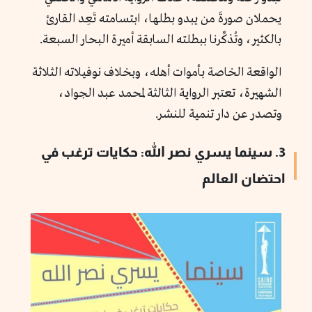
يحملان صورةَ من يبدو بطلها، ابتسامته تَعِد القارئ
بالكثير، وتُذكِّرنا ببطلته السابقة أميرة البحار السبعة.
الواقعة الخاصة بأموات أهله، وبخلاف نوفيلاته الثلاثة
الشهيرة، تعتبر الرواية الثالثة لمحمد عبد الجواد،
وتصدر عن دار تنمية للنشر.
3. سينما يسري نصر الله: حكايات ترغب في
احتضان العالم