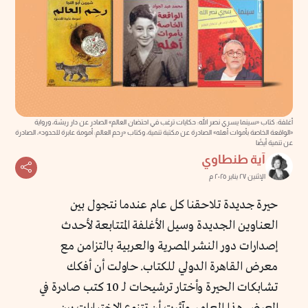
أغلفة: كتاب «سينما يسري نصر الله: حكايات ترغب في احتضان العالم» الصادر عن دار ريشة، ورواية
«الواقعة الخاصة بأموات أهله» الصادرة عن مكتبة تنمية، وكتاب «رحم العالم: أمومة عابرة للحدود»، الصادرة
عن تنمية أيضًا
آية طنطاوي
الإثنين ٢٧ يناير ٢٠٢٥ م
حيرة جديدة تلاحقنا كل عام عندما نتجول بين
العناوين الجديدة وسيل الأغلفة المتتابعة لأحدث
إصدارات دور النشر المصرية والعربية بالتزامن مع
معرض القاهرة الدولي للكتاب. حاولت أن أفكك
تشابكات الحيرة وأختار ترشيحات لـ 10 كتب صادرة في