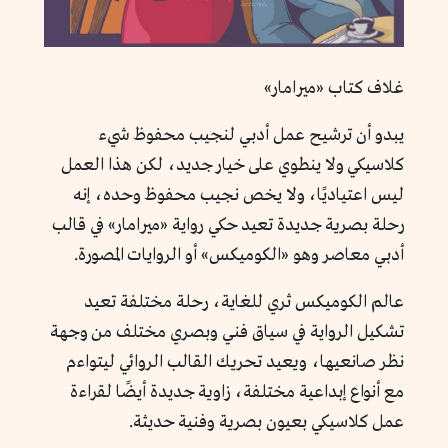
غلاف كتاب «ميرامار»
يبدو أن ترشيح عمل أدبي لنجيب محفوظ شيء
كلاسيكي ولا ينطوي على خيار جديد، لكن هذا العمل
ليس اعتياديًا، ولا يخص نجيب محفوظ وحده، إنه
رحلة بصرية جديدة تعيد حكي رواية «ميرامار» في قالب
أدبي معاصر وهو «الكوميكس» أو الروايات المصورة.
عالم الكوميكس ثري للغاية، رحلة مختلفة تعيد
تشكيل الرواية في سياق فني وبصري مختلف من وجهة
نظر صانعيها، ويعيد تحريك القالب الروائي ليتواءم
مع أنواع إبداعية مختلفة، زاوية جديدة أيضًا لقراءة
عمل كلاسيكي بعيون بصرية وفنية حديثة.