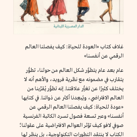
غلاف كتاب «العودة للحياة: كيف يفصلنا العالم
الرقمي عن أنفسنا»
عام بعد عام يتطوَّر شكل العالم من حولنا، تطوُّر
يتقارب في مضمونه مع نظرية فرويد، والأهم أنه لا
يختلف كثيرًا عن تغيُّر علاقتنا. إنه تطوُّر يُقرِّبنا من
العالم الافتراضي، ويُبعِدنا أكثر عن ذواتنا. في كتابها
«عودة للحياة: كيف يفصلنا العالم الرقمي عن
أنفسنا» وعبر تسعة فصول تسرد الكاتبة الفرنسية
صوفي لافو كيف تؤثر العوالم الافتراضية على عقولنا؛
الكتاب لا ينتقد التطورات التكنولوجية، بل ينظر لها