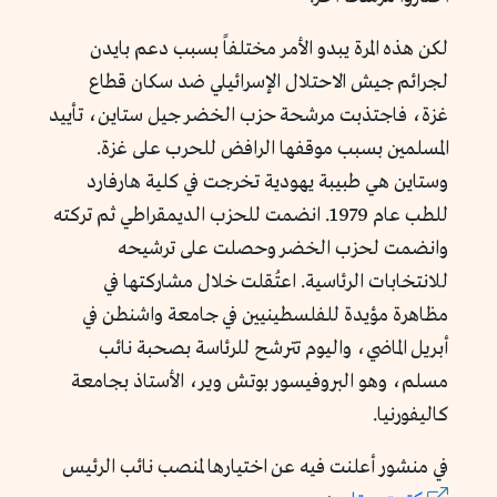
لكن هذه المرة يبدو الأمر مختلفاً بسبب دعم بايدن
لجرائم جيش الاحتلال الإسرائيلي ضد سكان قطاع
غزة، فاجتذبت مرشحة حزب الخضر جيل ستاين، تأييد
المسلمين بسبب موقفها الرافض للحرب على غزة.
وستاين هي طبيبة يهودية تخرجت في كلية هارفارد
للطب عام 1979. انضمت للحزب الديمقراطي ثم تركته
وانضمت لحزب الخضر وحصلت على ترشيحه
للانتخابات الرئاسية. اعتُقلت خلال مشاركتها في
مظاهرة مؤيدة للفلسطينيين في جامعة واشنطن في
أبريل الماضي، واليوم تترشح للرئاسة بصحبة نائب
مسلم، وهو البروفيسور بوتش وير، الأستاذ بجامعة
كاليفورنيا.
في منشور أعلنت فيه عن اختيارها لمنصب نائب الرئيس