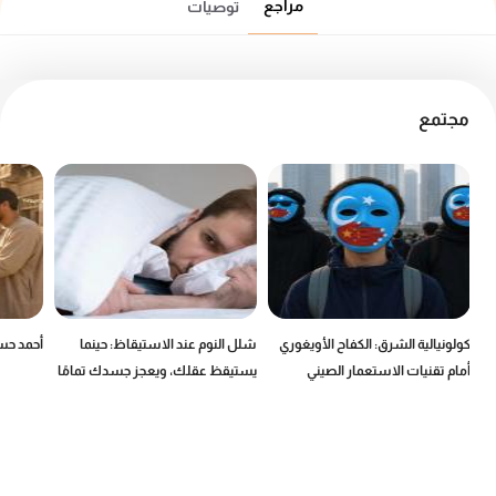
مراجع
توصيات
مجتمع
كولونيالية الشرق: الكفاح الأويغوري
شلل النوم عند الاستيقاظ: حينما
أحمد حسن
أمام تقنيات الاستعمار الصيني
يستيقظ عقلك، ويعجز جسدك تمامًا