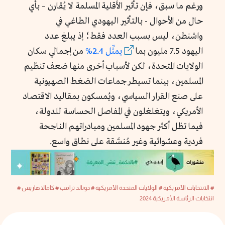
ورغم ما سبق، فإن تأثير الأقلية المسلمة لا يُقارن – بأي
حال من الأحوال - بالتأثير اليهودي الطاغي في
واشنطن، ليس بسبب العدد فقط؛ إذ يبلغ عدد
اليهود 7.5 مليون بما
يمثِّل 2.4%
من إجمالي سكان
الولايات المتحدة، لكن لأسباب أخرى منها ضعف تنظيم
المسلمين، بينما تسيطر جماعات الضغط الصهيونية
على صنع القرار السياسي، ويُمسكون بمقاليد الاقتصاد
الأمريكي، ويتغلغلون في المفاصل الحساسة للدولة،
فيما تظل أكثر جهود المسلمين ومبادراتهم الناجحة
فردية وعشوائية وغير مُنسَّقة على نطاق واسع.
# الانتخابات الأمريكية
# الولايات المتحدة الأمريكية
# دونالد ترامب
# كامالا هاريس
#
انتخابات الرئاسة الأمريكية 2024