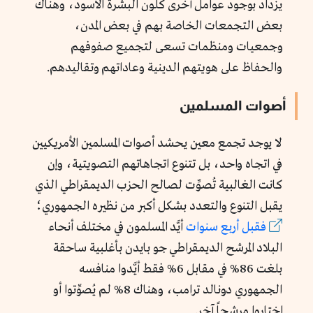
يزداد بوجود عوامل أخرى كلون البشرة الأسود، وهناك
بعض التجمعات الخاصة بهم في بعض المدن،
وجمعيات ومنظمات تسعى لتجميع صفوفهم
والحفاظ على هويتهم الدينية وعاداتهم وتقاليدهم.
أصوات المسلمين
لا يوجد تجمع معين يحشد أصوات المسلمين الأمريكيين
في اتجاه واحد، بل تتنوع اتجاهاتهم التصويتية، وإن
كانت الغالبية تُصوِّت لصالح الحزب الديمقراطي الذي
يقبل التنوع والتعدد بشكل أكبر من نظيره الجمهوري؛
فقبل أربع سنوات
أيَّد المسلمون في مختلف أنحاء
البلاد المرشح الديمقراطي جو بايدن بأغلبية ساحقة
بلغت 86% في مقابل 6% فقط أيَّدوا منافسه
الجمهوري دونالد ترامب، وهناك 8% لم يُصوِّتوا أو
اختاروا مرشحاً آخر.