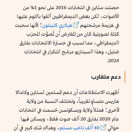
حصلت ستاين في انتخابات 2016 على نحو 1% من
الأصوات، لكن بعض الديمقراطيين ألقوا باللوم عليها
في هزيمة مرشحتهم
هيلاري كلينتون
؛ لأنها سحبت
كتلة تصويتية كان من المفترض أن تُصوِّت للحزب
الديمقراطي، مما تسبب في خسارة الانتخابات بفارق
ضئيل، وهذا السيناريو مرشح للتكرار في انتخابات
2024.
دعم متقارب
أظهرت الاستطلاعات أن دعم المسلمين لستاين وكامالا
هاريس متساوٍ تقريباً، وتختلف النسبة من ولاية
لأخرى؛ فمثلاً ولاية ويسكونسن حُسمت في انتخابات
عام 2020 بفارق 20 ألف صوت فقط، ويسكن فيها
حوالي
40 ألف ناخب مسلم
، وهناك شك كبير في أن