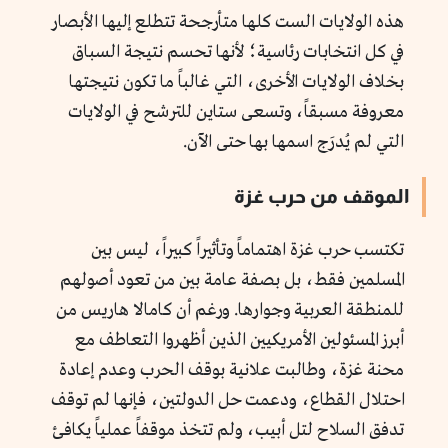
هذه الولايات الست كلها متأرجحة تتطلع إليها الأبصار
في كل انتخابات رئاسية؛ لأنها تحسم نتيجة السباق
بخلاف الولايات الأخرى، التي غالباً ما تكون نتيجتها
معروفة مسبقاً، وتسعى ستاين للترشح في الولايات
التي لم يُدرَج اسمها بها حتى الآن.
الموقف من حرب غزة
تكتسب حرب غزة اهتماماً وتأثيراً كبيراً، ليس بين
المسلمين فقط، بل بصفة عامة بين من تعود أصولهم
للمنطقة العربية وجوارها. ورغم أن كامالا هاريس من
أبرز المسئولين الأمريكيين الذين أظهروا التعاطف مع
محنة غزة، وطالبت علانية بوقف الحرب وعدم إعادة
احتلال القطاع، ودعمت حل الدولتين، فإنها لم توقف
تدفق السلاح لتل أبيب، ولم تتخذ موقفاً عملياً يكافئ