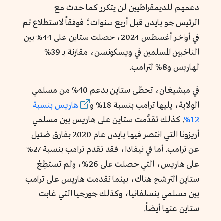
دعمهم للديمقراطيين لن يتكرر كما حدث مع
الرئيس جو بايدن قبل أربع سنوات؛ فوفقاً لاستطلاع تم
في أواخر أغسطس 2024، حصلت ستاين على 44% بين
الناخبين المسلمين في ويسكونسن، مقارنة بـ 39%
لهاريس و8% لترامب.
في ميشيغان، تحظى ستاين بدعم 40% من مسلمي
الولاية، يليها ترامب بنسبة 18% و
هاريس بنسبة
12%
. كذلك تقدَّمت ستاين على هاريس بين مسلمي
أريزونا التي انتصر فيها بايدن عام 2020 بفارق ضئيل
عن ترامب. أما في نيفادا، فقد تقدم ترامب بنسبة 27%
على هاريس، التي حصلت على 26%، ولم تستطِعْ
ستاين الترشح هناك، بينما تقدمت هاريس على ترامب
بين مسلمي بنسلفانيا، وكذلك جورجيا التي غابت
ستاين عنها أيضاً.