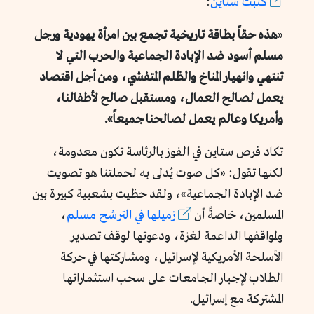
كتبت ستاين
:
«
هذه حقاً بطاقة تاريخية تجمع بين امرأة يهودية ورجل
مسلم أسود ضد الإبادة الجماعية والحرب التي لا
تنتهي وانهيار المناخ والظلم المتفشي، ومن أجل اقتصاد
يعمل لصالح العمال، ومستقبل صالح لأطفالنا،
وأمريكا وعالم يعمل لصالحنا جميعاً».
تكاد فرص ستاين في الفوز بالرئاسة تكون معدومة،
لكنها تقول: «كل صوت يُدلى به لحملتنا هو تصويت
ضد الإبادة الجماعية»، ولقد حظيت بشعبية كبيرة بين
المسلمين، خاصةً أن
زميلها في الترشح مسلم
،
ولمواقفها الداعمة لغزة، ودعوتها لوقف تصدير
الأسلحة الأمريكية لإسرائيل، ومشاركتها في حركة
الطلاب لإجبار الجامعات على سحب استثماراتها
المشتركة مع إسرائيل.