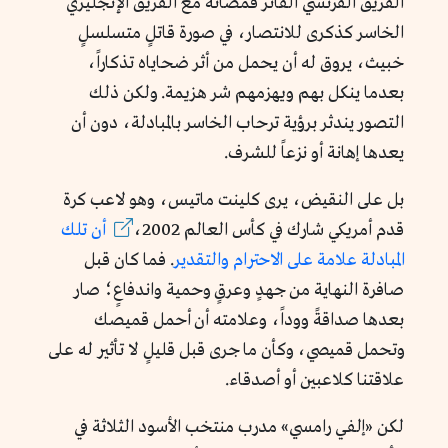
الفريق الفرنسي الفائز قمصانه مع الفريق الإنجليزي
الخاسر كذكرى للانتصار، في صورة قاتلٍ متسلسلٍ
خبيث، يروق له أن يحمل من أثر ضحاياه تذكاراً،
بعدما ينكل بهم ويهزمهم شر هزيمة. ولكن ذلك
التصور يندثر برؤية ترحاب الخاسر بالمبادلة، دون أن
يعدها إهانة أو نزعاً للشرف.
بل على النقيض، يرى كلينت ماتيس، وهو لاعب كرة
قدم أمريكي شارك في كأس العالم 2002،
أن
تلك
المبادلة
علامة
على
الاحترام
والتقدير
. فما كان قبل
صافرة النهاية من جهدٍ وعرقٍ وحمية واندفاعٍ؛ صار
بعدها صداقةً ووداً، وعلامته أن أحمل قميصك
وتحمل قميصي، وكأن ما جرى قبل قليلٍ لا تأثير له على
علاقتنا كلاعبين أو أصدقاء.
لكن «إلفي رامسي» مدرب منتخب الأسود الثلاثة في