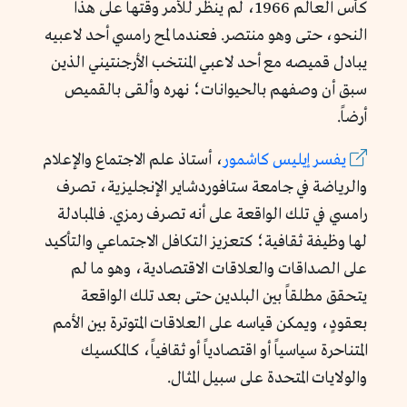
كأس العالم 1966، لم ينظر للأمر وقتها على هذا
النحو، حتى وهو منتصر. فعندما لمح رامسي أحد لاعبيه
يبادل قميصه مع أحد لاعبي المنتخب الأرجنتيني الذين
سبق أن وصفهم بالحيوانات؛ نهره وألقى بالقميص
أرضاً.
يفسر
إيليس
كاشمور
، أستاذ علم الاجتماع والإعلام
والرياضة في جامعة ستافوردشاير الإنجليزية، تصرف
رامسي في تلك الواقعة على أنه تصرف رمزي. فالمبادلة
لها وظيفة ثقافية؛ كتعزيز التكافل الاجتماعي والتأكيد
على الصداقات والعلاقات الاقتصادية، وهو ما لم
يتحقق مطلقاً بين البلدين حتى بعد تلك الواقعة
بعقودٍ، ويمكن قياسه على العلاقات المتوترة بين الأمم
المتناحرة سياسياً أو اقتصادياً أو ثقافياً، كالمكسيك
والولايات المتحدة على سبيل المثال.