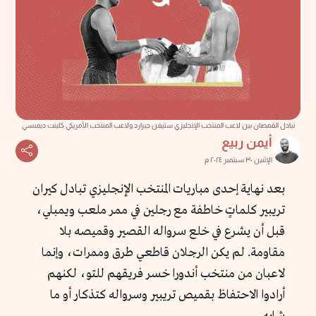
تبادل القمصان بين لاعب المنتخب الإنجليزي ستيفن جيرارد ولاعب المنتخب الأمريكي كلينت ديمبسي
أيمن ربيع
الإثنين ٣٠ سبتمبر ٢٠٢٤ م
بعد نهاية إحدى مباريات المنتخب الإنجليزي تبادل كيران
تريبير كلماتٍ خاطفة مع رجلين في ممر ملعب ويمبلي،
قبل أن يشرع في خلع سرواله القصير وقميصه بلا
مقاومة. لم يكن الرجلان قاطعي طرق وممرات، وإنما
لاعبان من منتخب أندورا خسر فريقهم للتو، لكنهم
أرادوا الاحتفاظ بقميص تريبير وسرواله كتذكار أو ما