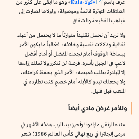
عرف باسم
«كولا-Kula
»
وهو ما أبقى على كثير من
العلاقات المتوترة قائمةً وموصولة، ولولاها لصارت إلى
غياهب القطيعة والشقاق.
ولا نريد أن نحمل تقليداً متوارثاً ما لا يحتمل من أعباء
ثقافية ودلالات نفسية وخلافه، فغالباً ما يكون الأمر
ببساطة الوقوف أمام نجمك المفضل أو أمام أفضل
لاعبٍ في الجيل بأسره. فرصة لن تتكرر ولا تملك إزاءها
إلا المبادرة بطلب قميصه، الأمر الذي يحفظ كرامتك،
ولا يجعلك تبدو كالأبله أمام خصمٍ كنت تطارده في
الملعب قبل قليل.
وللأمر غرضٌ مادي أيضاً
عندما ارتقى مارادونا وأحرز بيد الرب هدفه الأشهر في
مرمى إنجلترا في ربع نهائي كأس العالم 1986؛ شعر