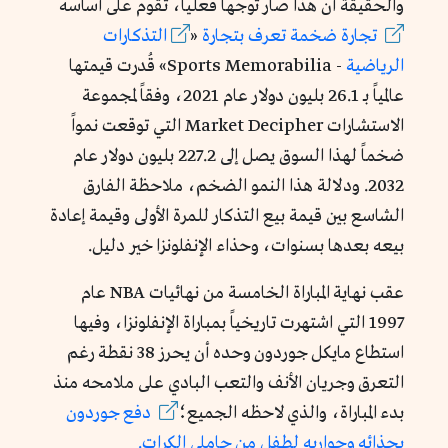
والحقيقة أن هذا صار توجهاً فعلياً، تقوم على أساسه
تجارة
ضخمة
تعرف
بتجارة
«
التذكارات
الرياضية
-
Sports Memorabilia» قُدرت قيمتها
عالمياً بـ 26.1 بليون دولار عام 2021، وفقاً لمجموعة
الاستشارات Market Decipher التي توقعت نمواً
ضخماً لهذا السوق يصل إلى 227.2 بليون دولار عام
2032. ودلالة هذا النمو الضخم، ملاحظة الفارق
الشاسع بين قيمة بيع التذكار للمرة الأولى وقيمة إعادة
بيعه بعدها بسنوات، وحذاء الإنفلونزا خير دليل.
عقب نهاية المباراة الخامسة من نهائيات NBA عام
1997 التي اشتهرت تاريخياً بمباراة الإنفلونزا، وفيها
استطاع مايكل جوردون وحده أن يحرز 38 نقطة رغم
التعرق وجريان الأنف والتعب البادي على ملامحه منذ
بدء المباراة، والذي لاحظه الجميع؛
دفع
جوردون
بحذائه
وجواربه
لطفلٍ من
حاملي
الكرات.