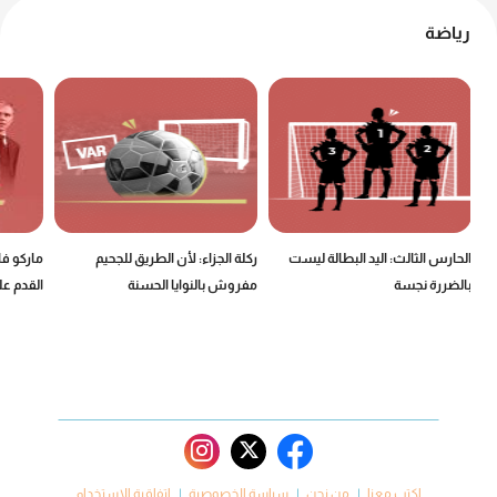
رياضة
الحارس الثالث: اليد البطالة ليست
ركلة الجزاء: لأن الطريق للجحيم
ماركو ف
بالضررة نجسة
مفروش بالنوايا الحسنة
القدم عل
اكتب معنا
من نحن
سياسة الخصوصية
اتفاقية الاستخدام