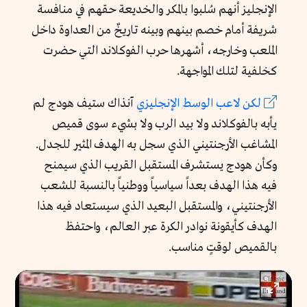
الإنجليز أنهم سُلبوا بالمكر والخديعة حقهم في منافسة
شريفة أمام خصم بينهم وبينه تاريخٌ من العداوة داخل
الملعب وخارجه، أشهرها حرب الفوكلاند التي حضرت
كخلفية لتلك المواجهة.
لكن
لاعب
الوسط
الإنجليزي
آنذاك ستيف هودج لم
يأبه بالفوكلاند ولا بيد الرب ولا بشيء سوى قميص
المشاغب الأرجنتيني الذي سجل به الهدف المثير للجدل.
وكأن هودج يستشرف المستقبل القريب الذي سيمنح
فيه هذا الهدف بعداً سياسياً ووطنياً بالنسبة للشعب
الأرجنتيني، والمستقبل البعيد الذي سيستعاد فيه هذا
الهدف كأيقونة نوادر الكرة عبر العالم، واحتفظ
بالقميص لوقتٍ مناسب.
Enter