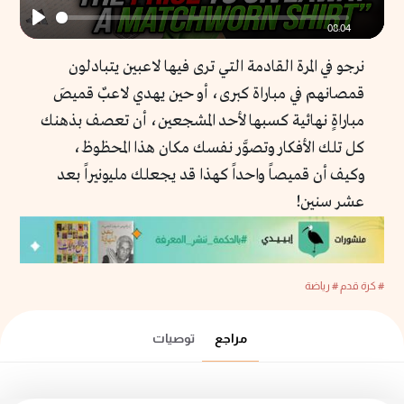
08:04
Play
نرجو في المرة القادمة التي ترى فيها لاعبين يتبادلون
قمصانهم في مباراة كبرى، أو حين يهدي لاعبٌ قميصَ
مباراةٍ نهائية كسبها لأحد المشجعين، أن تعصف بذهنك
كل تلك الأفكار وتصوَّر نفسك مكان هذا المحظوظ،
وكيف أن قميصاً واحداً كهذا قد يجعلك مليونيراً بعد
عشر سنين!
# كرة قدم
# رياضة
مراجع
توصيات