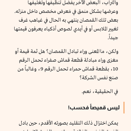
والتراب، البعض الآخر يفضل تنظيفها وتغليفها
وعرضها بشكل منمق في مَعرض مخصص داخل منزله.
بعض تلك القمصان ينتهي به الحال في غياهب غرف
تغيير الملابس أو في أيدي لصوص أذكياء يعرفون قيمتها
جيداً.
ولكن، ما المعنى وراء تبادل القمصان؟ هل ثمة قيمة أو
مغزى وراء مبادلة قطعة قماش صفراء تحمل الرقم
10، بقطعة قماش حمراء تحمل الرقم 9، وغالباً من
صنع نفس الشركة؟
في الحقيقية، نعم.
ليس قميصاً فحسب!
يمكن اختزال ذلك التقليد بصورته الأقدم، حين بادل