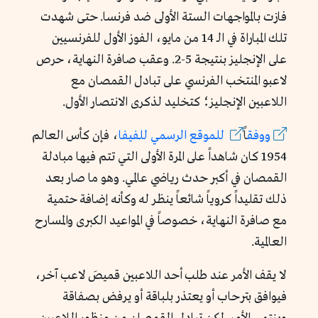
فازت بالمواجهات الستة الأولى ضد فرنسا. حتى شهدت
تلك المباراة في الـ 14 من مايو، الفوز الأول للفرنسيين
على الإنجليز بنتيجة 5-2. وعقب صافرة النهاية، حرص
لاعبو المنتخب الفرنسي على تبادل القمصان مع
اللاعبين الإنجليز؛ كتخليد لذكرى الانتصار الأول.
ووفق
اً
للموقع
الرسمي
للفيفا
، فإن كأس العالم
1954 كان شاهداً على المرة الأولى التي تتم فيها مبادلة
القمصان في أكبر حدث رياضي عالمي. وهو ما صار بعد
ذلك تقليداً كروياً شائعاً ينظر له وكأنه إضافة حتمية
مع صافرة النهاية، خصوصاً في المواعيد الكبرى والمسارح
العالمية.
لا يقف الأمر عند طلب أحد اللاعبين قميصَ لاعب آخر،
فيوافق بترحاب أو يعتذر بلباقة أو يرفض بصفاقة