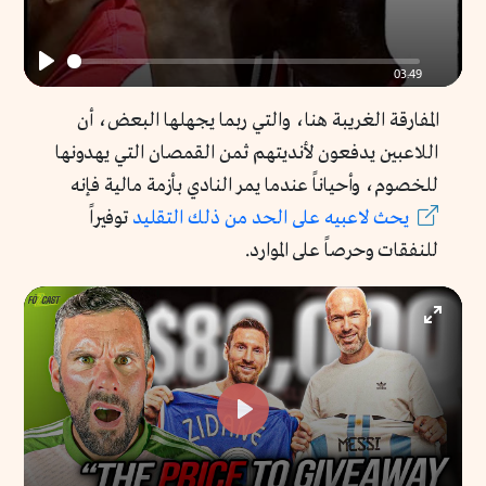
03:49
Play
المفارقة الغريبة هنا، والتي ربما يجهلها البعض، أن
اللاعبين يدفعون لأنديتهم ثمن القمصان التي يهدونها
للخصوم، وأحياناً عندما يمر النادي بأزمة مالية فإنه
يحث
لاعبيه
على
الحد
من
ذلك
التقليد
توفيراً
للنفقات وحرصاً على الموارد.
Enter
fullscr
Play