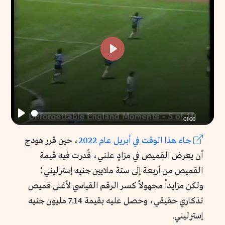
fullscr
Play
01:00
Play
جاء
هذا
الوقت
في
أبريل
عام 2022
، حين قرر هودج
أن يعرض القميص في مزادٍ علني، قُدرت فيه قيمة
القميص من أربعة إلى ستة ملايين جنيه إسترليني؛
ولكن مزايداً مجهولاً كسر الرقم القياسي لأغلى قميص
تذكاري حقيقي، وحصل عليه بقيمة 7.14 مليون جنيه
إسترليني.