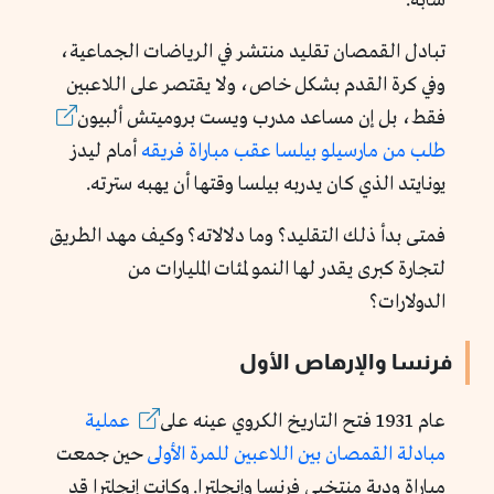
شابه.
تبادل القمصان تقليد منتشر في الرياضات الجماعية،
وفي كرة القدم بشكل خاص، ولا يقتصر على اللاعبين
فقط، بل إن مساعد مدرب ويست بروميتش ألبيون
طلب
من
مارسيلو
بيلسا
عقب
مباراة
فريقه
أمام ليدز
يونايتد الذي كان يدربه بيلسا وقتها أن يهبه سترته.
فمتى بدأ ذلك التقليد؟ وما دلالاته؟ وكيف مهد الطريق
لتجارة كبرى يقدر لها النمو لمئات المليارات من
الدولارات؟
فرنسا والإرهاص الأول
عام 1931 فتح التاريخ الكروي عينه على
عملية
مبادلة
القمصان
بين
اللاعبين
للمرة
الأولى
حين جمعت
مباراة ودية منتخبي فرنسا وإنجلترا. وكانت إنجلترا قد