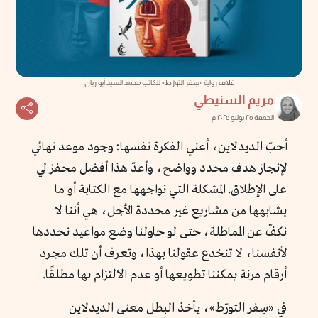
غلاف رواية «سِفر التورّط» للكاتب محمد السيد أبو ريان
مريم السنيطي
الجمعة ٢٥ يوليو ٢٠٢٥ م
أحبّ الديدلاين، أعني الفكرة نفسها: وجود موعد نهائي
لإنجاز هدف محدد وواضح، وأعدّ هذا أفضل محفز لي
على الإطلاق. المشكلة التي نواجهها مع الكتابة أو ما
يشابهها من مشاريع غير محددة الأجل، هي أننا لا
نكفّ عن المماطلة، حتى لو حاولنا وضع مواعيد نحددها
لأنفسنا، لا تنخدع عقولنا بهذا، وتعرف أن تلك مجرد
أرقام مرنة يمكننا تطويعها أو عدم الالتزام بها مطلقًا.
في «سِفر التورّط»، يأخذ البطل معنى الديدلاين