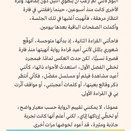
النوم لأنني لم أرغب أن ينطوي الليل دون إتمامها. والمرة
الأخرى كانت منذ أسبوعين، حينما رافقتني في فترة
انتظار مرهقة، فأنهيت أغلبها في تلك الجلسة،
وأكملت الصفحات الباقية بعدها بيومين.
فاجأتني القراءة الثانية، إذ بدأتها متوجسة، أتوقّع
شعوري بالملل لأنني أعيد قراءة رواية أنهيتها منذ فترة
قصيرة نسبيًّا، لكن حدث العكس تمامًا. فبمجرد
تخطي الفصل الأول، استعدتُ الأجواء ذاتها، كأنني
أعيد مشاهدة فيلم أو مسلسل مفضّل، فكأني أنتظر
ذكر وقائع بعينها، أو كلمات أعجبتني، أو مواقف أثّرت
بي في القراءة الأولى.
عمومًا، لا يمكنني تقييم الرواية حسب معيار واضح،
أو تخطّي إرباكها إيّاي، لكني أعلم أنها كانت تجربة
جاذبة ومثيرة، قد أعود لخوضها مرات أخرى.