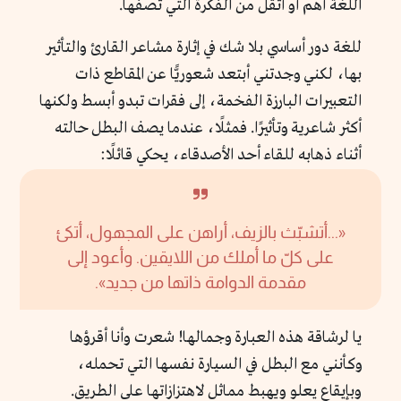
اللغة أهم أو أثقل من الفكرة التي تصفها.
للغة دور أساسي بلا شك في إثارة مشاعر القارئ والتأثير
بها، لكني وجدتني أبتعد شعوريًّا عن المقاطع ذات
التعبيرات البارزة الفخمة، إلى فقرات تبدو أبسط ولكنها
أكثر شاعرية وتأثيرًا. فمثلًا، عندما يصف البطل حالته
أثناء ذهابه للقاء أحد الأصدقاء، يحكي قائلًا:
«...أتشبّث بالزيف، أراهن على المجهول، أتكئ
على كلّ ما أملك من اللايقين. وأعود إلى
مقدمة الدوامة ذاتها من جديد».
يا لرشاقة هذه العبارة وجمالها! شعرت وأنا أقرؤها
وكأنني مع البطل في السيارة نفسها التي تحمله،
وبإيقاعٍ يعلو ويهبط مماثل لاهتزازاتها على الطريق.