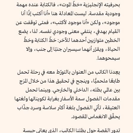
بحرفيته الإنجليزية «خطّ الموت»، فالكتابة عنده مهمة
وجودية مقدسة. ليست المعادلة هنا «أنا أكتب إذًا أنا
موجود»، ولكن «أنا موجود لأكتب»، فمتى توقفت عن
القيام بهدفي، ينتفي معنى وجودي نفسه. لذا، يضع
الخطين متوازيين أحدهما للآخر: خطّ الكتابة وخطّ
الحياة، ويقرّر أنهما سيسيران جنبًا إلى جنب، وإلا
سيمحوهما.
يعِدنا الكاتب من العنوان بالتورّط معه في رحلة تحمل
طابعًا ملحميًّا، وينجح في تحقيق هذا من خلال المزج
بين عالمي بطله، الداخلي والخارجي. وبينما تحمل
مقدمات الفصول سمة الأسفار بغرابة تكويناتها ولغتها
العتيقة، تأتي الفصول بلغة أكثر سلاسة وسرد جذّاب
يحقّق الانغماس المقصود.
تدور القصة حول بطلنا الكاتب، الذي يعاني حبسة