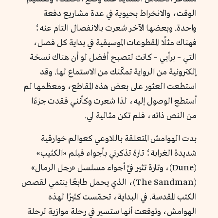
الوقت، والانخراط بحيوية في عدة مشاريع دفعة
واحدة. وبعضها الآخر شعرت بالانفصال التام عنه؛
فهناك مثلًا المقطوعات الموسيقية في بداية كل فصل،
التي – برأيي – كانت لتصبح أفضل لو أن هناك نسخة
إلكترونية من الرواية تمكّنك من الاستماع لها. وقد
استطعت العثور على بعض هذه المقاطع، ومعظمها لم
أستطع الوصول إليه، لذا شعرت وكأنني فقدت جزءًا
من النص ذاته، فلم تكن مثالية لي.
بدت الهوامش المتعلقة باللاوعي كعوالم خوارقية
شديدة الغرابة؛ تارة تذكرني بأجواء فيلم «الكثيب»
(Dune)، وتارة تثير فيَّ أجواء مسلسل «رجل الرمال»
(The Sandman)، الذي يحمل طابعًا ينتمي لقصص
الكتب المقدسة. في البداية، تحمّست كثيرًا لهذه
الهوامش، وتوقعت أنها ستسير في رحلة موازية لرحلة