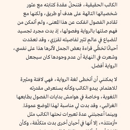
الكاتب الحقيقية، فتنحلّ عقدة كتابته مع عثور
شخصياتها التائهة على هدف أو طريق، ولكنها مع
تقادم الفصول انفكت عن هذا المعنى، ولم أتمكن من
فهم صلتها بالرواية وفصولها، إذ بدت مجرد تجسيد
للضياع في عالمٍ تثير تفاصيله تقززي، وقد تعمّدت
أحيانًا تخطّي قراءة بعض الجمل لأثرها هذا على نفسي،
وشعرت في النهاية أن عدم وجودها كان سيجعل
الرواية أفضل.
لا يمكنني أن أتخطى لغة الرواية، فهي لافتة ومثيرة
للاهتمام. يبدو الكاتب وكأنه يستعرض مقدرته
اللغوية، وخاصة في هوامش بدايات الفصول بطابعها
الغرائبي، وقد بدت لي مناسبة لهذا الموضع عمومًا.
وبينما أعجبتني عدة تعبيرات نحتها الكاتب مثل
«أزمتئذ»، إلا أنها في أحيان أخرى بدت متكلّفة، وكأن