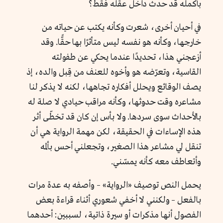
بأكمله قد حدث داخل عقله فقط؟
في أحيان أخرى، شعرت وكأنه يكتب عن حياته من
خارجها، وكأنه هو نفسه ليس متأثرًا بها حقًّا. وقد
أزعجني هذا، تحديدًا عندما يحكي عن طفولته
القاسية، وتعرّضه هو وأخوه للعنف من قِبل والده، إذ
يصف الوقائع ويحلل أفكاره تجاهها، لكنه لا يذكر لنا
مشاعره وقت حدوثها، وكأنه مراقب حيادي لا صلة له
بالأحداث سوى سردها. ولا بأس إن كان قد تخطّى أثر
هذه الإساءات في الحقيقة، لكن مهمة الرواية هي أن
تنقل لي مشاعر هذا الصغير، وتجعلني أحس بألمه
وأتعاطف معه كأنه يمسّني.
يحمل النص توصيف «الرواية» – وأصفه به عدة مرات
بالفعل – ولكنني لا أخفي شعوري أثناء قراءة بعض
الفصول أنها مذكرات أو سيرة ذاتية، لسببين: أحدهما