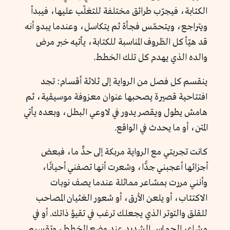
الكتابة، فيجرّب طرائق مختلفة للتغلّب عليها، فيبدأ
ويتراجع، ويتحمّس فجأة ثم يتكاسل، وعندما يبدو أنه
قد هيّأ كل الظروف المناسبة للكتابة، يأتيه خبر مرض
والده الذي يهدم كل تلك الخطط.
ينقسم كل فصل من الرواية إلى ثلاثة أقسام: تجد
افتتاحية قصيرة يصحبها عنوان معزوفة موسيقية، ثم
هامش يطول ويقصر يدور في لاوعي البطل، وبعده يأتي
المتن، أو ما يحدث في الواقع.
كانت تجربتي مع الرواية مربكة إلى حدٍّ ما، فبعض
أجزائها أعجبني جدًّا، وشعرت أنها تصفني أحيانًا،
وأنني مررت بمشاعر مماثلة عندما يصف نوبات
الاكتئاب، أو يلعن الأرق، أو شعور الغثيان المصاحب
للقلق والتوتر الذي يجعلك ترغب في تقيؤ ذاتك. أو في
مشاعر الحماس الشديد عند وضع الخطط، وتقسيم