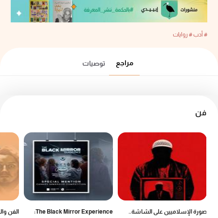
# أدب
# روايات
مراجع
توصيات
فن
صورة الإسلاميين على الشاشة..
The Black Mirror Experience:
الفن وال