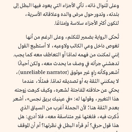
وعلى المنوال ذاته، تأتي الأجزاء التي يعود فيها البطل إلى
بلدته، وتدور حول مرض والده وعلاقاته الأسرية،
لتكون أكثر الأجزاء سلاسة وإمتاعًا.
تُحكى الرواية بضمير المتكلم، وعلى الرغم من أنها
تغوص داخل وعي الكاتب ولاوعيه، لا أستطيع القول
إنني تمكنت من فهمه تمامًا أو التعاطف معه كما يجب.
تدهشني جرأته في وصف ما يحدث معه، ولكن أحيانًا
أشعر وكأنه راوٍ غير موثوق (unreliable narrator)،
لا يمكنني الثقة به أو تصديقه تمامًا. فمثلًا، عندما
يحكي عن حلاقته المفاجئة لشعره، وكيف كرهت زوجته
هذا التغيير، وقولها له: «في عينيك بريق نجس»، أشعر
بعدم الثقة هنا؛ لأن الجملة أغرب من السياق الذي
ذُكرت فيه، فلغتها غير متناسقة معه، فلا أدري: هل
هذا قول حرفي؟ أم قرأه البطل في نظرتها؟ أم أن الموقف