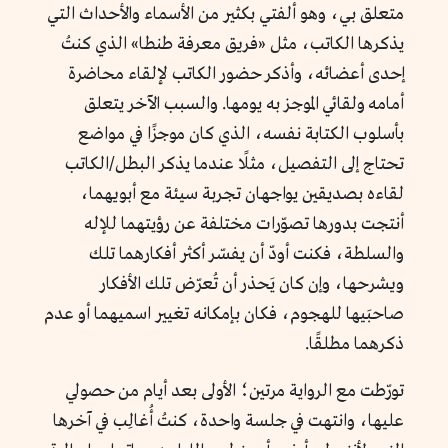
متعلق بي، وهو ألفتي بكثير من الأسماء والأحداث التي
يذكرها الكاتب، مثل «فريق معرفة طنطا» الذي كنتُ
إحدى أعضائه، وأذكر حضور الكاتب لإلقاء محاضرة
أمامه ولقائي الموجز به يومها. والسبب الآخر يتعلق
بأسلوب الكتابة نفسه، الذي كان موجزًا في مواضع
تحتاج إلى التفصيل، مثلًا عندما يذكر البطل/الكاتب
لقاءه بصديقين يواجهان تجربة سيئة مع أبويهما،
أنتجت بدورها تصوّرات مختلفة عن رؤيتهما للإله
والسلطة، فكنت أودّ أن يفسّر أكثر أفكارهما تلك
ويشرحها، وإن كان يَحذر أن تُعرّض تلك الأفكار
صاحبَيها للهجوم، فكان بإمكانه تغيير اسميهما أو عدم
ذكرهما مطلقًا.
تورّطت مع الرواية مرتين؛ الأولى بعد أيام من حصولي
عليها، وانتهت في جلسة واحدة، كنتُ أُغالِب في آخرها