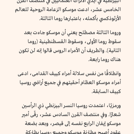
البيزنطية في أيدي الأتراك العثمانيين في منتصف القرن
الخامس عشر، ادعت موسكو الزعامة الروحية للعالم
الأرثوذكسي بأكمله، باعتبارها روما الثالثة.
وروما الثالثة مصطلح يعني أن موسكو جاءت بعد
سقوط روما الأولى، وسقوط القسطنطينية (روما
الثانية). والطريف أن الأمراء الروس قالوا إنه لن تكون
هناك روما رابعة.
وانطلاقًا من نفس سلالة أمراء كييف القدامى، ادعى
أمراء موسكو العظام أحقيتهم في جميع أراضي روسيا
كييف السابقة.
ورمزيًا، اعتمدت روسيا النسر البيزنطي ذي الرأسين
شعارًا. وفي منتصف القرن السادس عشر، رقّى أمير
موسكو إيفان الرابع نفسه إلى قيصر، وبعد بضعة
عقود أصبح مطارنة موسكو وجميع روسيا بطاركة