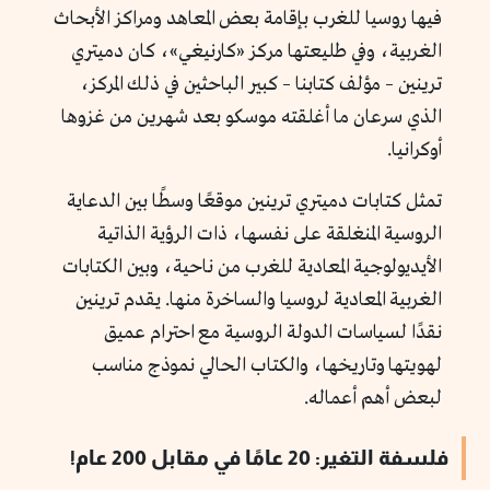
فيها روسيا للغرب بإقامة بعض المعاهد ومراكز الأبحاث
الغربية، وفي طليعتها مركز «كارنيغي»، كان دميتري
ترينين – مؤلف كتابنا – كبير الباحثين في ذلك المركز،
الذي سرعان ما أغلقته موسكو بعد شهرين من غزوها
أوكرانيا.
تمثل كتابات دميتري ترينين موقعًا وسطًا بين الدعاية
الروسية المنغلقة على نفسها، ذات الرؤية الذاتية
الأيديولوجية المعادية للغرب من ناحية، وبين الكتابات
الغربية المعادية لروسيا والساخرة منها. يقدم ترينين
نقدًا لسياسات الدولة الروسية مع احترام عميق
لهويتها وتاريخها، والكتاب الحالي نموذج مناسب
لبعض أهم أعماله.
فلسفة التغير: 20 عامًا في مقابل 200 عام!