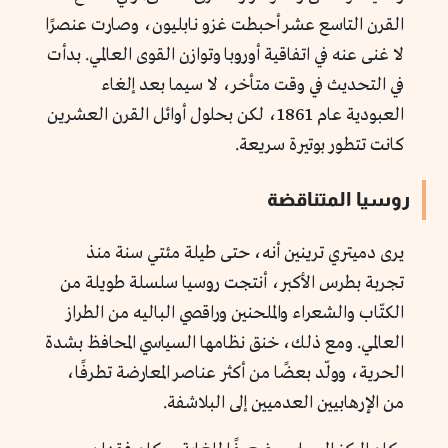
القرن التاسع عشر أحبطت غزو نابليون، وصارت عنصرًا
لا غنى عنه في اتفاقية أوروبا وتوازن القوى العالمي. بدأت
في التحديث في وقت متأخر، لا سيما بعد إلغاء
العبودية عام 1861، لكن بحلول أوائل القرن العشرين
كانت تتطور بوتيرة سريعة.
روسيا المتناقضة
يرى دميتري ترينين أنه، حتى طيلة مئتي سنة منذ
تجربة بطرس الأكبر، أنتجت روسيا سلسلة طويلة من
الكتّاب والشعراء والملحنين وراقصي الباليه من الطراز
العالمي. ومع ذلك، خنق نظامها السياسي المحافظ بشدة
الحرية، وولّد بعضًا من أكثر عناصر المعارضة تطرفًا،
من الإرهابيين العدميين إلى البلاشفة.