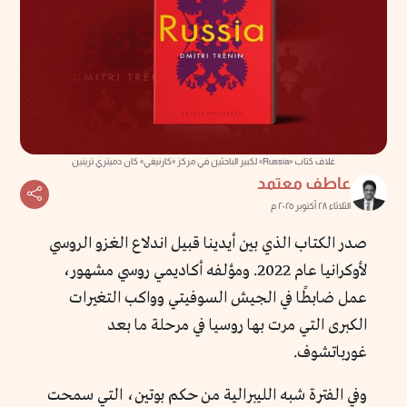
غلاف كتاب «Russia» لكبير الباحثين في مركز «كارنيغي» كان دميتري ترينين
عاطف معتمد
الثلاثاء ٢٨ أكتوبر ٢٠٢٥ م
صدر الكتاب الذي بين أيدينا قبيل اندلاع الغزو الروسي
لأوكرانيا عام 2022. ومؤلفه أكاديمي روسي مشهور،
عمل ضابطًا في الجيش السوفيتي وواكب التغيرات
الكبرى التي مرت بها روسيا في مرحلة ما بعد
غورباتشوف.
وفي الفترة شبه الليبرالية من حكم بوتين، التي سمحت