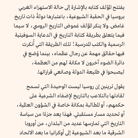
يفتتح المؤلف كتابه بالإشارة إلى حالة الاستهزاء الغربي
بروسيا في الحقبة الشيوعية، باعتبارها دولةً ذات تاريخ
غامض. ولا ينكر المؤلف غموض التاريخ الروسي، لا سيما
فيما يتعلق بطريقة كتابة التاريخ في الدعاية السوفيتية
الرسمية والكتب المدرسية؛ تلك الطريقة التي أُنكرت
فيها حقائق مهمة عن رجال عظماء، بينما وُضع في
دائرة الضوء آخرون لا مكانة لهم من العظمة،
ليصبحوا في طليعة الدولة وصانعي قراراتها.
يقول ترينين إن روسيا ليست الوحيدة التي تسمح
لقادتها بالتلاعب بالتاريخ لإضفاء الشرعية على
حكمهم، أو المطالبة بمكانة خاصة في الشؤون العالمية،
أو تحديد مسار مستقبلي. فهذا يعد جزءًا من سياسة
التاريخ التي تمارسها عديد من البلدان، من أوروبا
الشرقية ما بعد الشيوعية إلى أوكرانيا ما بعد الاتحاد