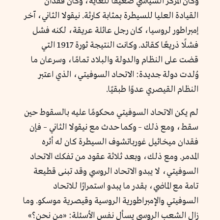
وكان المركز السياسي ضعيفًا للغاية، وكان فقدان
القيادة العليا للسيطرة بمثابة كارثة. نيقولا الثاني، آخر
إمبراطور لروسيا، كان رجل عائلة عريقة، لكنه فشل
فشلًا ذريعًا كقائد. وكانت النتيجة ثورة 1917 التي
قضت على النظام والدولة والبلاد تمامًا، وسرعان ما
وُلدت دولة جديدة: الاتحاد السوفيتي، الذي اعتبر
النظام القيصري عدوًا طبقيًا.
لم يكن الاتحاد السوفيتي محكومًا عليه بالسقوط حين
سقط، ومع ذلك – وكما حدث مع نيقولا الثاني – فإن
فقدان ميخائيل غورباتشوف السيطرة كان له أثره
المدمر. ومع ذلك، وبعد ثلاثة عقود من تفكك الاتحاد
السوفيتي، لا يبدو الاتحاد الروسي وقد تبنى قطيعة
تامة مع الماضي، بقدر ما يبدو استمرارًا للاتحاد
السوفيتي والإمبراطورية الروسية وقيصرية موسكو. وما
زال الشعب الروسي يسأل نفس الأسئلة: «من نحن؟»