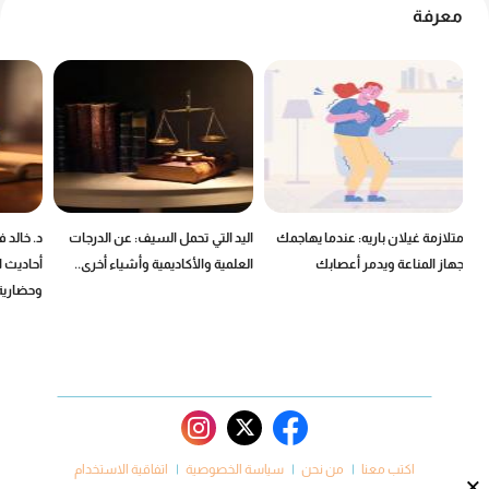
معرفة
ين
متلازمة غيلان باريه: عندما يهاجمك
اليد التي تحمل السيف: عن الدرجات
د. خالد 
جهاز المناعة ويدمر أعصابك
العلمية والأكاديمية وأشياء أخرى..
أحاديث ا
وحضارية
اكتب معنا
من نحن
سياسة الخصوصية
اتفاقية الاستخدام
×