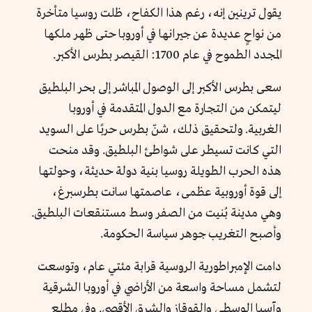
يقول ترينين إنه، رغم هذا الكفاح، ظلت روسيا متأخرة
من نواحٍ عديدة عن جيرانها في أوروبا حتى ظهر ملكها
المجدد الطموح في عام 1700: القيصر بطرس الأكبر.
سعى بطرس الأكبر إلى الوصول المباشر إلى بحر البلطيق
ليتمكن من التجارة مع الدول المتقدمة في أوروبا
الغربية. ولتحقيق ذلك، شنّ بطرس حربًا على السويد
التي كانت تسيطر على شواطئ البلطيق. وقد منحت
هذه الحرب الطويلة روسيا بنية دولة حديثة، وحولتها
إلى قوة أوروبية عظمى، عاصمتها سانت بطرسبرغ،
وهي مدينة بُنيت من الصفر وسط مستنقعات البلطيق.
وأصبح التغريب جوهر سياسة الحكومة.
دامت الإمبراطورية الروسية قرابة مئتي عام، وتوسعت
لتشمل مساحة واسعة من الأراضي في أوروبا الشرقية
وآسيا الوسطى والقوقاز والشرق الأقصى. وفي مطلع