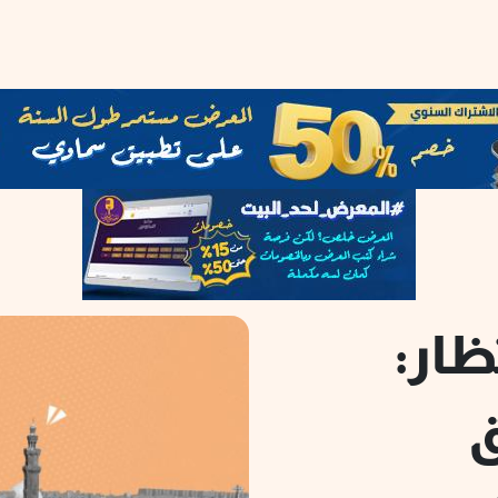
ظار:
ق