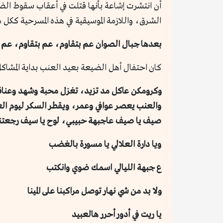
أن انتشرت إشاعة بأنها قتلت في أعقاب سقوط الض
الشرق، واللازمة الموسيقية في هذه المسرحية ككل 
بعدها جبال الصوان عم بتقاوم، عم بتقاوم، عم ب
كان احتفال أهل الضيعة بعيد العنب بداية المشاكل!
وكرومكن عاكل مد تزيد، تغزل محبة وشهد وعناق
والعنب يعصر عوافي وعمر، ويقطر السكر ليوم ال
صيف يا صيف عاجبهة حبيبي، لوح يا سيف رجعتنا
ويا دارة العلالي يا مسورة بالغضب
ع جبهة الليالي اسمك ضوي وانكتب
ولا بد من شي نهار توصل مراكبنا على المينا
يا ريت في أدور أحرر هالعبيد