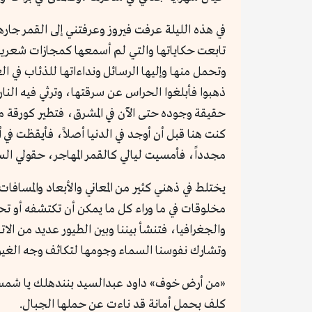
في هذه الليلة عرفت فيروز وعرفتني إلى القمر جا
تابعت حكاياتها والتي لم أسمعها كمجازات شعرية
وتحمل منها وإليها الرسائل ونداءاتها للذئاب في ا
ذهبوا فأبلغوا الحراس عن سرقتها، وترثي فيه النا
حقيقة وجوده حتى الآن في المشرق، فتطير كورقة 
كنت هنا قبل أن أوجد في الدنيا أصلاً، فأيقظت في
مجدداً، فأمسيت ليالي كالقمر المهاجر، حقولي ال
يختلط في ذهني كثير من المعاني والأبعاد والمساف
مخلوقات في ما وراء كل ما يمكن أن تكتشفه أو تح
والجغرافيا، فتنشأ بيننا وبين الطيور عديد من الا
وتشارك نفوسنا السماء وجومها لتكاثف وجه الغيو
«من أرض خوف» داود عبدالسيد بنندهلك يا شمس الم
كلف بحمل أمانة قد ناءت عن حملها الجبال.