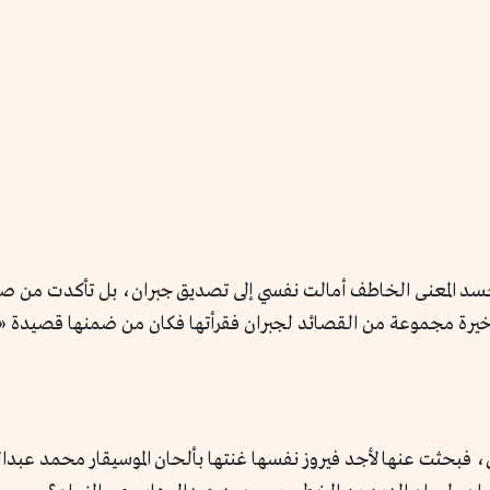
د المعنى الخاطف أمالت نفسي إلى تصديق جبران، بل تأكدت من ص
لأخيرة مجموعة من القصائد لجبران فقرأتها فكان من ضمنها قصيدة 
حثت عنها لأجد فيروز نفسها غنتها بألحان الموسيقار محمد عبدالوه