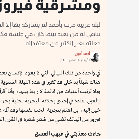
ومشرقية فيروز
ليلة غريبة مرت بأحمد لم يشاركه بها إلا 
تناهى له من بعيد بينما كان في جلسة فك
جعلته يغير الكثير من معتقداته.
أحمد أمين
الأربعاء ٢٠ نوفمبر ٢٠٢٤ م
في واحدة من تلك الليالي التي لا يعود الإنسان بع
هناك شيئاً بداخلي قد تغير في هذه الليلة الشتوي
وبلا ترتيب أغنيات من قائمة لا رابط بينها، وأنا 
بالغين لقاءه في إحدى رحلاته البحرية بجنية بحر، 
خيل إليه، بل اهتم بتجربة الحب نفسها وقد آلمه 
فيروز من الهاتف تغني من شعر شعره في القرن ال
جاءت معذبتي في غيهب الغسق