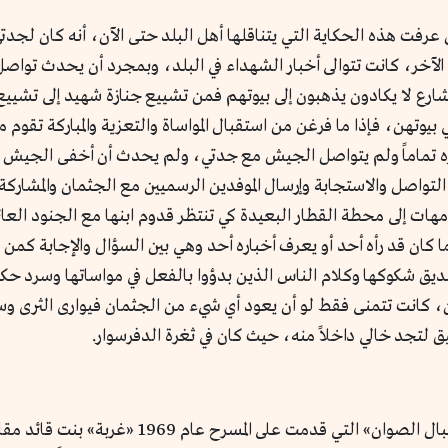
الآخر، كانت تتوالى أخبار الشهداء في البلد، وبمجرد أن يحدث تواص
الشارع لا يكادون يذهبون إلى بيوتهم فمن تشييع جنازة شهيد إلى تشيي
يوتهن، فإذا ما فرغن من استقبال المواساة والتعزية والمباركة تقوم 
اره تماماً ولم يتواصل الجيش مع جدتي، ولم يحدث أن أخفى الجيش 
لتواصل والاستجابة وإرسال الموفدين الرسميين مع الجثمان والمشاركة
ات إلى محطة القطار البعيدة كي تنتظر قدوم ابنها مع الجنود العائ
ا كان قد رأه أحد أو يعرف أخباره أحد وهي بين السؤال والإجابة كمن ه
 تصديق شكوكها وكلام الناس الذين بدؤوا بالفعل في مواساتها وسرد ح
كانت تتمنى فقط لو أن يعود أي شيء من الجثمان فيوارى الثرى وس
اسم الشخصية التي قدمتها فيروز في مسرحية «جبال