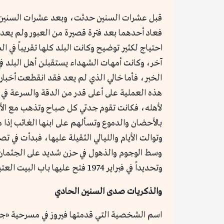
فعاد أحدهما بعد فترة قصيرة من العبور ولم يعد 
احتياج لكثير توضيح وكانت البلد كلها تقريباً في 
آخر، وكانت أمهات الشهداء يستقبلن أهل البلد في ب
الخبر، فأما خالي الذي لم يعد فقد انقطعت أخب
هذه العملية على أعلى قدر من الدقة والسرعة في ا
لأهله، فكانت تقوم جدتي كل صباح وتذهب مع الأمه
بالأحضان والدموع وتسألهم على ابنها الغائب إذا م
وتوالت الأيام والليالي الثقيلة عليها، فبدأت في
وسط الوجوم والذهول في حزن شديد على الجثمان، 
وتحديداً في فبراير 1974 فتح عليها باب البيت العتيق لتجد خالي داخلاً منه، حيث كان في ثغرة الدفرسوار.
والذكريات صدى السنين الحادي