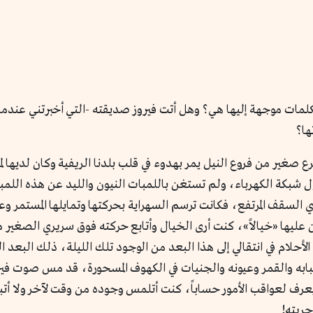
لمات موجهة إليها هي؟ وهل أتت فيروز صديقته -التي أخبرتني عندما را
ها؟
صغير من فروع النيل يمر بهدوء في قلب بلدنا الريفية وكان لديها لم
 شبكة الكهرباء، ولم تستغن باللمبات النيون والليد عن هذه اللمبة
 ذي السقف المرتفع، فكانت ترسم السهراية بحركتها وتمايلها المستمر و
قن عليها «خيالاً»، كنت أرى الخيال وأتابع حركته فوق سريري الصغي
أحلام في انتقالي إلى هذا البعد من الوجود تلك الليلة، ذلك البعد ال
ابه والقمر وعيونه والجنيات في الكهوف المسحورة، قد مس صوت في
ا يعرف لعواقب الأمور حساباً، كنت أتلمس وجوده من وقت لآخر ولا أ
حريته!