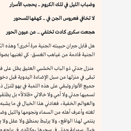
وضباب الليل في تلك الكروم .. يحجب الأسرار
لا تخافي فعروس الجن في .. كهفها المسحور
هجعت سكرى كادت تختفي .. عن عيون الحور
هل قابل جبران حبيبته الجنية مرة أخرى؟ وهذه الك
الجنية قادمة من غياهب الغسق- كي تغنيها بصوت
منزل جدتي ذو الباب الخشبي العتيق يطل على فرع 
تبقى في منزلها من سبل الإضاءة اليدوية قبل دخول
جميع الأنوار وتبقي على هذه اللمبة في بهو المنزل
تسميها جدتي ولا أمي ولا خالاتي «ظلالاً» بل يطل
والعوالم الخفية، فعادني هذا الخيال في ما يشبه ال
لغته وأعرف أهله من السماء ونجومها والليل وضب
ينتمي لهذا الواقع، ولا يرتبط بمنطق ولا عقل ول
خيال سهراية جدتي في سحرها ،وكالمدى في براحه و