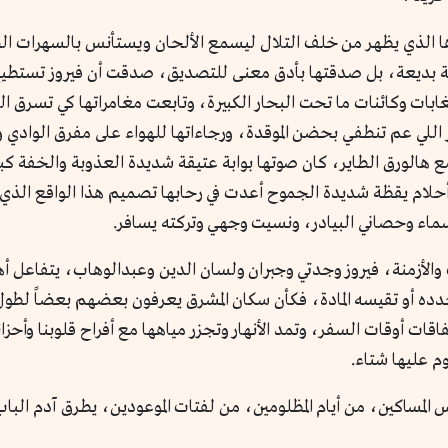
رها الذي يظهر من خلف التلال ليسمع الألحان ويستأنس بالسهرات الص
 بديعة، بل صدقتها بأدق معنى للتصديق، صدقت أن فيروز تستطيع أن
لغابات وكائنات ما تحت البحار الكبيرة، وتابعت مغامراتها كي تسرق ا
ر اللي عم تنطفي بحضن الموقدة، ورجاءاتها للهواء على مفرق الوادي 
مع هالورق الطاير، كان صوتها بوابة عتيقة شديدة العذوبة والخفة 
 أحلام يقظة شديدة الجموح أعدت في رحابها تصميم هذا الواقع الذي 
سماء وحصاني البيادر، ونسيت وجهي وتركته يسافر.
ات والأزمنة، فيروز وجدتي وجبران ولسان الدين وعبدالوهاب، يتفاعل
دده أو تقيسه المادة، فكأن سكان المشرق يعرفون بعضهم بعضاً لطول
تفاقات أوقات السفر، وتمد الأنهار وتجزر مياهها مع أفراح قلوبنا وأح
م عليها شتاء.
ساكين، من أيام المظلومين، من لفتات الموعودين، يطرق آدم الباب ك