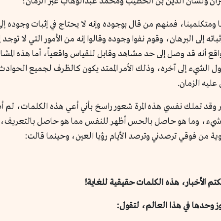
بران ولسان الدين بن الخطيب ومحمد عبدالوهاب عبر الزمان؟
 ومتكلمينا، فمنهم من قال بوجوده وإنه لا يحتاج في إثبات وجوده إل
 إلى البرهان، وقوم نفوا وجوده وقالوا إنه من الأمور التي لا توجد إلا
قع أنه قد وصل إلى حد مشاهد وقابل للقياس واقعياً، أما هذه المشاه
ول الشيء إلى آخره، وذلك الأمر الممتد يكون كالظرف لجميع الحوادث 
 عليه الزمان.
ر وقد تملك نفسي هذه المرة شعور راسخ بأني أعي هذه الكلمات، لم أط
الشيء، وما هو حاصل بالحس أظهر للنفس مما هو حاصل بالتعريف، ن
ية من فوقي ترصدني وترصد الأيام رؤيا العين، وحينما قالت:
م الأخبار، هذه الكلمات حقيقية للغاية!
 وحدها في هذا العالم، لتقول: