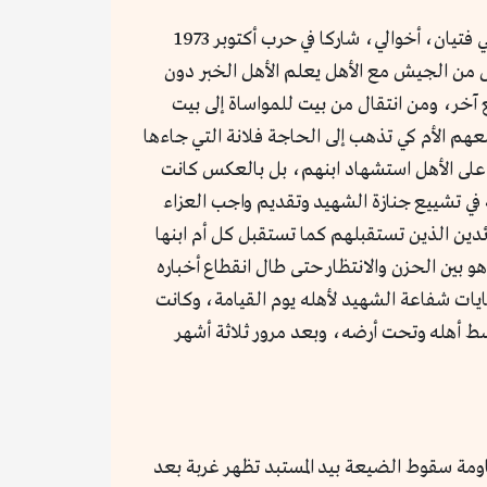
قبل عشرات السنين حدثت، وبعد عشرات السنين عرفت هذه الحكاية التي يتناقلها أهل البلد حتى الآن، أنه كان لجدتي فتيان، أخوالي، شاركا في حرب أكتوبر 1973
ل من الجيش مع الأهل يعلم الأهل الخبر دون
ع آخر، ومن انتقال من بيت للمواساة إلى بيت
معهم الأم كي تذهب إلى الحاجة فلانة التي جاءها
على الأهل استشهاد ابنهم، بل بالعكس كانت
 في تشييع جنازة الشهيد وتقديم واجب العزاء
دين الذين تستقبلهم كما تستقبل كل أم ابنها
و بين الحزن والانتظار حتى طال انقطاع أخباره
كايات شفاعة الشهيد لأهله يوم القيامة، وكانت
ط أهله وتحت أرضه، وبعد مرور ثلاثة أشهر
 الصوان» التي قدمت على المسرح عام 1969 «غربة» بنت قائد مقاومة سقوط الضيعة بيد المستبد تظهر غربة بعد