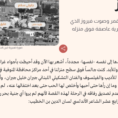
القمر وصوت فيروز الذي
رية عاصفة فوق منزله
صورة تعبيرية (بين الح
دها إلى نفسه –نفسها- مجدداً، أشعر بها الآن وقد أحيطت بأجواء غرائب
ة وللأبد. كنت جالساً فوق سطح منزلنا في أحد مراكز محافظة المنوفي
أقرأ للأديب والفيلسوف والفنان التشكيلي اللبناني جبران خليل جبران
وما إن رأها حتى أحبها وأخلص لها الحب حتى بعد اختفائها عنه، لم يه
عدم تصديق رفاقه في الرحلة لهذه القصة لأنهم لم يروا أي جنية بحر
رابع عشر الشاعر الأندلسي لسان الدين بن الخطيب: