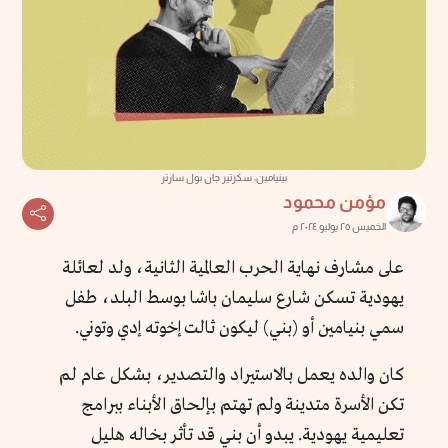
بينيامين، سكرتير جان بول سارتر
مؤمن محمود
الخميس ٢٥ يوليو ٢٠٢٤ م
على مشارف نهاية الحرب العالمية الثانية، ولد لعائلة
يهودية تسكن شارع سليمان باشا بوسط البلد، طفل
سمي بنيامين أو (بني) ليكون ثالت إخوته إدي وتوني.
كان والده يعمل بالاستيراد والتصدير، بشكل عام لم
تكن الأسرة متدينة ولم تهتم بإلحاق الأبناء ببرامج
تعليمية يهودية. يبدو أن بني قد تأثر بخاله هليل