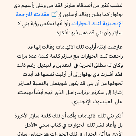
غضب كثير من أصدقاء سارتر القدامى وعلى رأسهم دي
بوفوار كما يشير رونالد أرسلون في
مقدمته للترجمة
الإنجليزية لتلك الحوارات
. رأوا أنها تعكس رؤية بني لا
سارتر وأن بني قد دس فيها أفكاره.
عارضت ابنته أرليت تلك الاتهامات وقالت إنها قد
راجعت تلك الحوارات مع سارتر كلمة كلمة عدة مرات
وكان له مطلق الحرية في التعديل والتبديل. رغم ذلك
فقد أشارت دي بوفوار إلى أن أرليت نفسها قد أبدت
تخوفها من أن بني قد يكون شوينمان بالنسبة لسارتر
إشارة إلى سكرتير برتراند راسل الذي اتهم أيضاً بهيمنته
على الفيلسوف الإنجليزي.
أنكر بني تلك الاتهامات وأكد أن تلك كلمة سارتر الأخيرة
بل وأعاد نشر تلك الحوارات في كتاب سمي «الأمل
الآن». ما أثار الجدل في تلك الحوارات هو حماس سارتر