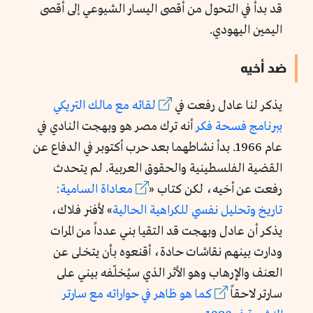
قد بدأ في التحول من أقصى اليسار الشيوعي إلى أقصى
اليمين اليهودي.
ضد أخيه
يذكر لنا عادل رفعت في
لقائه مع مالك التريكي
ببرنامج فسحة فكر
أنه ترك مصر هو وبهجت النادي في
عام 1966. بدأ نشاطهما بعد حرب أكتوبر في الدفاع عن
القضية الفلسطينية والحقوق العربية. لم يتحدث
رفعت عن أخيه، لكن كتاب
«
معاداة السامية:
تاريخ وتحليل نفسي للكراهية الحالية
»
لأفنر فلاك،
يذكر أن عادل وبهجت قد التقيا بني عدداً من المرات
ودارت بينهم نقاشات حادة،
أقنعوه بأن يتخلى عن
العنف والإرهاب وهو الأثر الذي سيُخلّفه بيني على
سارتر لاحقاً
كما هو ظاهر في حواراته مع سارتر