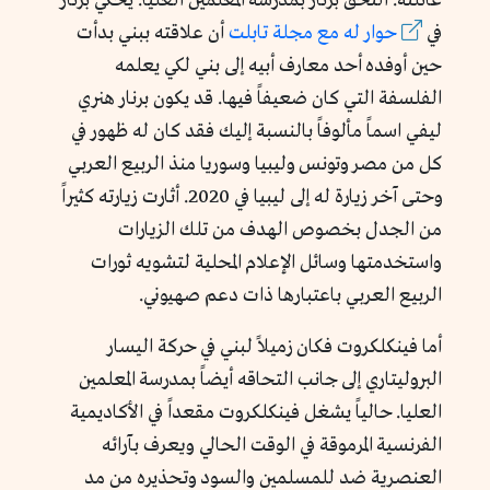
عائلته. التحق برنار بمدرسة المعلمين العليا. يحكي برنار
في
حوار له مع مجلة تابلت
أن علاقته ببني بدأت
حين أوفده أحد معارف أبيه إلى بني لكي يعلمه
الفلسفة التي كان ضعيفاً فيها. قد يكون برنار هنري
ليفي اسماً مألوفاً بالنسبة إليك فقد كان له ظهور في
كل من مصر وتونس وليبيا وسوريا منذ الربيع العربي
وحتى آخر زيارة له إلى ليبيا في 2020. أثارت زيارته كثيراً
من الجدل بخصوص الهدف من تلك الزيارات
واستخدمتها وسائل الإعلام المحلية لتشويه ثورات
الربيع العربي باعتبارها ذات دعم صهيوني.
أما فينكلكروت فكان زميلاً لبني في حركة اليسار
البروليتاري إلى جانب التحاقه أيضاً بمدرسة المعلمين
العليا. حالياً يشغل فينكلكروت مقعداً في الأكاديمية
الفرنسية المرموقة في الوقت الحالي ويعرف بآرائه
العنصرية ضد للمسلمين والسود وتحذيره من مد