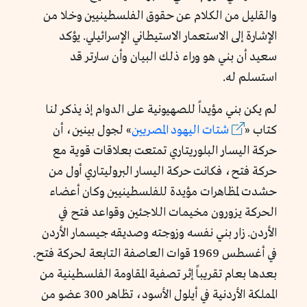
والقليل من الكلام عن حقوق الفلسطينيين وخلا من
الإشارة إلى الاستعمار الاستيطاني الإسرائيلي. يؤكد
سعيد أن بني هو وراء ذلك البيان وأن سارتر قد
استسلم له.
لم يكن بني مؤيداً للصهيونية على الدوام إذ يذكر لنا
كتاب «
شتات اليهود المصريين
»
لجول بينين،
أن
حركة اليسار البلوريتاري تمتعت بعلاقات قوية مع
حركة فتح، فكانت حركة اليسار البروليتاري أول من
حشدت لمظاهرات مؤيدة للفلسطينيين وكان أعضاء
الحركة يزورون مخيمات اللاجئين وقواعد فتح في
الأردن.
زار بني نفسه وزوجته وصديقه جيسمار الأردن
في أغسطس 1969 قوات العاصفة التابعة لحركة فتح.
بعدها بعام تقريباً إثر تصفية المقاومة الفلسطينية من
المملكة الأردنية في أيلول الأسود، تظاهر 300 عضو من