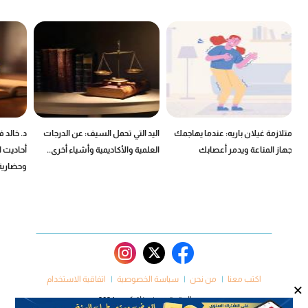
ين
متلازمة غيلان باريه: عندما يهاجمك
اليد التي تحمل السيف: عن الدرجات
د. خالد 
جهاز المناعة ويدمر أعصابك
العلمية والأكاديمية وأشياء أخرى..
أحاديث ا
وحضارية
اكتب معنا
من نحن
سياسة الخصوصية
اتفاقية الاستخدام
×
جميع الحقوق محفوظة كروم 2024