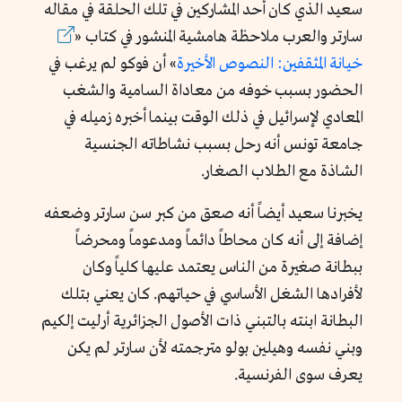
سعيد الذي كان أحد المشاركين في تلك الحلقة في
مقاله
سارتر والعرب ملاحظة هامشية
المنشور في
كتاب «
خيانة المثقفين: النصوص الأخيرة
»
أن فوكو لم يرغب في
الحضور بسبب خوفه من معاداة السامية والشغب
المعادي لإسرائيل في ذلك الوقت بينما أخبره زميله في
جامعة تونس أنه رحل بسبب نشاطاته الجنسية
الشاذة مع الطلاب الصغار.
يخبرنا سعيد أيضاً أنه صعق من كبر سن سارتر وضعفه
إضافة إلى أنه كان محاطاً دائماً ومدعوماً ومحرضاً
ببطانة صغيرة من الناس يعتمد عليها كلياً وكان
لأفرادها الشغل الأساسي في حياتهم. كان يعني بتلك
البطانة ابنته بالتبني ذات الأصول الجزائرية أرليت إلكيم
وبني نفسه وهيلين بولو مترجمته لأن سارتر لم يكن
يعرف سوى الفرنسية.