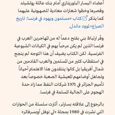
أعضاء اليسار البلوريتاري أمام بنك عائلة روتشيلد
وقصرها وخطوا شعارات معادية للصهيونية عليهما
كما يذكر
كتاب «مسلمون ويهود في فرنسا: تاريخ
الصراع» لموود ماندل
.
وفّر
ارتباط بني بفتح
دعماً له من المهاجرين العرب في
فرنسا الذين لم يكن مرحباً بهم في الكيانات الشيوعية
الفرنسية.
لكن الكتاب يضيف أن هذا التوجه لم ينجح
في استقطاب كثير من المسلمين والعرب القادمين من
شمال أفريقيا بل كانوا ينتقدون هذا الاهتمام أحياناً
وتجاهل أوضاعهم المعيشية الصعبة خصوصاً بعد
تأميم الجزائر في 1971 شركات النفط مما زاد حدة
الهجوم على الجالية المسلمة في فرنسا.
بالرجوع إلى علاقته بسارتر، أثارت سلسلة من الحوارات
التي نشرت في 1980
بمجلة «
لي نوفل أوبسرفاتر
»