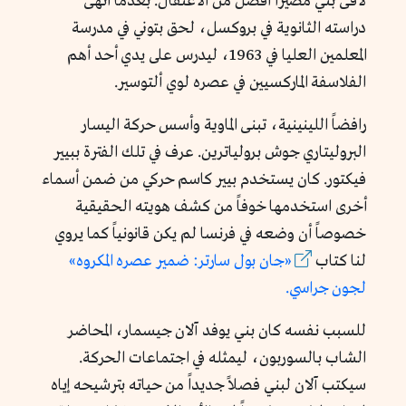
لاقى بني مصيراً أفضل من الاعتقال. بعدما أنهى
دراسته الثانوية في بروكسل، لحق بتوني في مدرسة
المعلمين العليا في 1963، ليدرس على يدي أحد أهم
الفلاسفة الماركسيين في عصره لوي ألتوسير.
رافضاً اللينينية، تبنى الماوية وأسس حركة اليسار
البروليتاري جوش برولياترين. عرف في تلك الفترة ببيير
فيكتور. كان يستخدم بيير كاسم حركي من ضمن أسماء
أخرى استخدمها خوفاً من كشف هويته الحقيقية
خصوصاً أن وضعه في فرنسا لم يكن قانونياً كما يروي
لنا كتاب
«جان بول سارتر: ضمير عصره المكروه»
لجون جراسي.
للسبب نفسه كان بني يوفد آلان جيسمار، المحاضر
الشاب بالسوربون، ليمثله في اجتماعات الحركة.
سيكتب آلان لبني فصلاً جديداً من حياته بترشيحه إياه