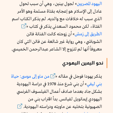
اليهود المصريين
» لجول بينين،
وهي أن سبب تحول
عادل إلى الإسلام هو إعجابه بفتاة مسلمة وهو الأمر
الذي سبب له خلافات مع والديه. لم يذكر الكتاب اسم
الفتاة، لكن محمود السعدني يذكر في
كتاب «
الطريق إلى زمش
»
أن زوجته كانت
الفنانة فاتن
الشوباشي
، وهي رواية غير شائعة عن فاتن التي كان
معروفاً أنها لم تتزوج إلا الشاعر عبدالرحمن الخميسي.
نحو اليمين اليهودي
يذكر يهودا فوجل في
مقاله
«
من ماو إلى موسى: حياة
بني ليفي
»
أن بني شرع منذ 1978 في دراسة اليهودية
بشكل جاد بعدما صادف أعمال الفيلسوف الفرنسي
اليهودي إيمانويل لفيانس. بدأ اقتراب بني من
الصهيونية بتخليه عن ماويته ودراسته اليهودية.