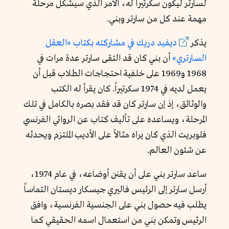
لسارتر ليكون سكرتيراً له، الأمر الذي سيشكل مرحلة
مهمة عند كل من سارتر وبني.
يذكر
ديفيد دريك في مشاركته
ب
كتاب «العقل
السارتري»
أن بني كان قد التقى سارتر عدة مرات في
1968 و1969 على خلفية احتجاجات الطلاب قبل أن
يعمل لديه في 1974 سكرتيراً. كان يقرأ له الكتب
والوثائق، إذ إن سارتر كان قد فقد بصره بالكامل في تلك
المرحلة، ويساعده على تأليف كتاب عن الروائي الفرنسي
فلوبريت الذي كان يراه مثالاً على الأديب الملتزم ويحدثه
عن شئون العالم.
ساعد سارتر بني على أن يقنن أوضاعه، في عام 1974،
أرسل سارتر إلى الرئيس فاليري جيسكار ديستان التماساً
يطلب فيه حصول بني على الجنسية الفرنسية، وافق
الرئيس وتمكن بني من استعمال اسمه الحقيقي كما