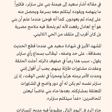
في مقاله أشار سعيد إلى هيمنة بني على سارتر، فكثيراً
ما ينهضه ويقوده ليتكلم معه بسرعة ويحصل منه
على إيماء ثم يعودون. كما أنه فوجئ عندما علم أن بني
هو أخ لعادل رفعت لأنه لم يلحظ فيه ملامح مصرية
بل كان أقرب إلى مثقف من الحي اللاتيني.
المشهد الأبرز في شهادة سعيد هي عندما قطع الحديث
بصفاقة، على حد وصفه، ليطالب بسماع رأي سارتر.
يقول، سبب هذا رعباً في صفوف دائرته. أجلت الحلقة
وعقدت مشاورات طارئة بينهم. يجب أن أقول إنني
وجدت الأمر برمته هزلياً ومحزناً في نفس الوقت، إذ إن
سارتر نفسه لم يكن له أي دور واضح في المشاورات
المتعلقة بمشاركته. بعدها جاء بني غاضباً ليعلن
للحاضرين: «غداً سيتكلم سارتر».
جاء الرد في اليوم التالي مطبوعاً فيه مديح للسادات