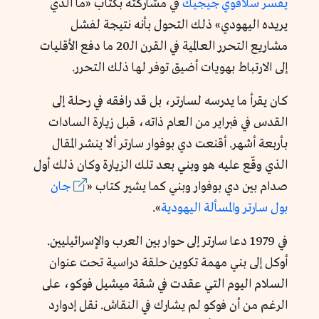
يفسر سلافوي جيجيك
في مشاركته بكتاب «ما الذي
يريده اليهودي»
ذلك التحول بأنه نتيجة لفشل
مشاريع التحرر العالمية في القرن الـ20 ما دفع الأقليات
إلى الارتباط بهويات أضيق توفر لها ذلك التحرر.
كان يقرأ ما يدرسه لسارتر، بل قد رافقه في رحلة إلى
القدس في فبراير من العام ذاته، قبل زيارة السادات
بأربعة أشهر. أقنعت دي بوفوار سارتر ألا ينشر المقال
الذي وقّع عليه هو وبني بعد تلك الزيارة وكان ذلك أول
صدام بين دي بوفوار وبني كما يشير
كتاب «
جان
بول سارتر والمسألة اليهودية
».
في 1979 دعا سارتر إلى حوار بين العرب والإسرائيليين.
أوكل إلى بني مهمة تكوين حلقة دراسية تحت عنوان
السلام اليوم التي عقدت في شقة ميشيل فوكو، على
الرغم من أن فوكو لم يشارك في النقاش. نقل إدوارد