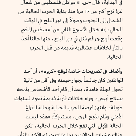
في البداية، قال «س. أ» مواطن فلسطيني من شمال
غزة نزح أكثر من 17 مرة منذ بداية الحرب الحالية من
الشمال إلى الجنوب وصولاً إلى دير البلح في الوقت
الحالي، إنه خلال الأسبوع الثاني من أغسطس الماضي
وقعت أربع جرائم قتل في دير البلح، منها حالتا أخذ
بالثأر لخلافات عشائرية قديمة من قبل الحرب
الحالية.
وأضاف في تصريحات خاصة لموقع «كروم»، أن أحد
المواطنين كان جالساً بجوار خيمته وفي أقل من ثانية
تحول لجثة هامدة، بعد أن قام أحد الأشخاص بذبحه
بسلاح أبيض، جراء خلافات ثأرية قديمة تعود لسنوات
طويلة، وانتهز فرصة الحرب الحالية وحالة الفراغ
الأمني وقام بذبح الرجل، مستدركاً: «هذه ليست
الحالة الأولى التي تقع خلال الحرب الحالية، لكن
هناك عشرات الحالات وربما مئات جرائم الأخذ بالثأر،