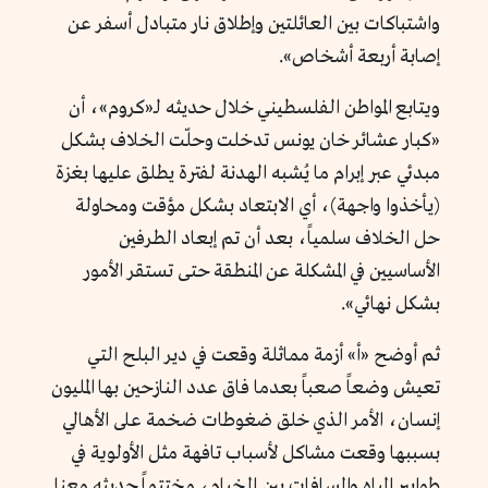
واشتباكات بين العائلتين وإطلاق نار متبادل أسفر عن
إصابة أربعة أشخاص».
ويتابع المواطن الفلسطيني خلال حديثه لـ«كروم»، أن
«كبار عشائر خان يونس تدخلت وحلّت الخلاف بشكل
مبدئي عبر إبرام ما يُشبه الهدنة لفترة يطلق عليها بغزة
(يأخذوا واجهة)، أي الابتعاد بشكل مؤقت ومحاولة
حل الخلاف سلمياً، بعد أن تم إبعاد الطرفين
الأساسيين في المشكلة عن المنطقة حتى تستقر الأمور
بشكل نهائي».
ثم أوضح «أ» أزمة مماثلة وقعت في دير البلح التي
تعيش وضعاً صعباً بعدما فاق عدد النازحين بها المليون
إنسان، الأمر الذي خلق ضغوطات ضخمة على الأهالي
بسببها وقعت مشاكل لأسباب تافهة مثل الأولوية في
طوابير المياه والمسافات بين الخيام، مختتماً حديثه معنا