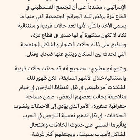
الإسرائيلي، مشدداً على أن المجتمع الفلسطيني في
قطاع غزة يرفض تلك الجرائم المجتمعية التي منها ما
يسمى الأخذ بالثأر، لأنها تعد حالات فردية واستثنائية
تكاد لا تكون مذكورة أو لها صدى في قطاع غزة،
وينطبق على ذلك حالات الشجار والمشاكل المجتمعية
التي تحدث بين السكان وينتج عنها ضحايا وقتلى.
ويتابع أبو عطيوي، «صحيح أنه قد حدثت حالات فردية
واستثنائية خلال الأشهر السابقة، لكن ظهور تلك
المشكلات أمر طبيعي في ظل اكتظاظ النازحين في خيام
متلاصقة بجانب بعضهم البعض، ضمن مساحة
جغرافية صغيرة، الأمر الذي يؤدي إلى الاحتكاك ونشوب
الخلافات، في ظل تدهور نفسية النازحين في الحرب
وتأثيرها السلبي على حدوث الخلافات واشتعال
المشاكل لأسباب بسيطة، ويجعلهم أكثر عُرضة