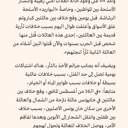
وأكد «أ» على وجود حالة انفلات أمني رهيبة وانتشار
الأسلحة بين المواطنين، وخاصةً «البواريد» الأسلحة
الرشاشة. قبل يومين وقع خلاف بين عائلتين كبار وتم
غلق الأسواق وأغلقت طوال اليوم بسبب خلافات ثأرية
قديمة بين العائلتين، إحدى هذه العائلات قُتل منها
شخص قبل الحرب بسنوات والآن قَتلوا اثنين أشقاء من
العائلة الثانية ثأراً لنجلهم».
ويضيف أنه بجانب جرائم الأخذ بالثأر، هناك اشتباكات
يومية تصل إلى حد القتل، بسبب خلافات عائلية
بسيطة أو خلافات بسبب طوابير المياه أو الخيام،
متابعاً: «في الـ16 من أغسطس الماضي، وقع خلاف بين
عائلتين في خانيونس عائلة نازحة من الشمال والعائلة
الأخرى من سكان خان يونس الأصليين، بسبب خلاف
بين طفلين وانتقل الشجار إلى الأبوين وبعدها تفاقم
الأمر، ووصل الخلاف للعائلة وتحول لهجوم