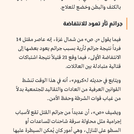
بالكتف والبطن وخضع للعلاج.
جرائم ثأر تعود للانتفاضة
فيما يقول «ر. ص» من شمال غزة، إنه عاصر مقتل 14
فرداً نتيجة جرائم ثأرية بسبب جرائم يعود بعضها إلى
الانتفاضة الأولى، فيما وقع 21 قتيلاً نتيجة اشتباكات
قتالية متبادلة بين العائلات.
ويتابع في حديثه لـ«كروم»، أنه في هذا الوقت تنشط
القوانين العرفية من العادات والتقاليد المجتمعية بدلاً
من غياب قوات الشرطة وحفظ الأمن..
ويضيف «ص»، أن عديداً من جرائم القتل تقع لأسباب
إجرامية مثل محاولة سرقة شاحنات المساعدات أو
السطو على المنازل، وهي أمور كان يُمكن السيطرة عليها