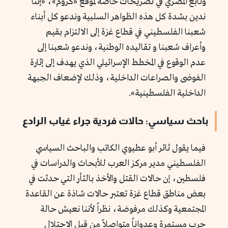
وتابع المصري في تصريحات خاصة لموقع «كروم»، «إننا
ندين بشدة كل هذه الظواهر السلبية وندعو كل أبناء
شعبنا الفلسطيني في قطاع غزة إلى الالتزام بقيم
وأعراف شعبنا و تقاليده الوطنية، وندعو شعبنا إلى
عدم الوقوع في المخطط الإسرائيلي الذي يهدف إلى إثارة
الفوضى والصراعات الداخلية، وذلك لإضعاف الجبهة
الداخلية الفلسطينية».
باحث سياسي: حالات فردية جراء غياب الرادع
فيما يقول ثائر أبو عطيوي الكاتب والباحث السياسي
الفلسطيني مدير مركز العرب للأبحاث والدراسات في
فلسطين، إن حالات القتل والأخذ بالثأر التي حدثت في
بعض مناطق قطاع غزة تعتبر حالات شاذة عن القاعدة
المجتمعية وكذلك مرفوضة، نظراً لأننا نعيش حالة
حرب مستمرة وعدواناً متواصلاً من قبل الاحتلال