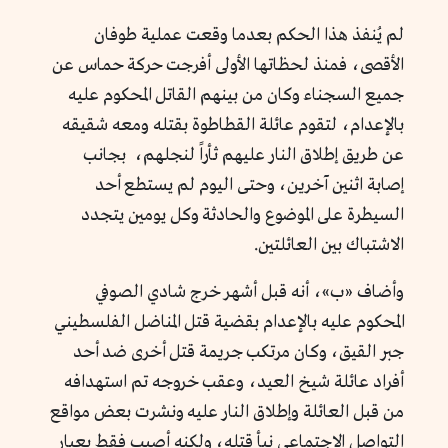
لم يُنفذ هذا الحكم بعدما وقعت عملية طوفان
الأقصى، فمنذ لحظاتها الأولى أفرجت حركة حماس عن
جميع السجناء وكان من بينهم القاتل المحكوم عليه
بالإعدام، لتقوم عائلة القطاطوة بقتله ومعه شقيقه
عن طريق إطلاق النار عليهم ثأراً لنجلهم، بجانب
إصابة اثنين آخرين، وحتى اليوم لم يستطع أحد
السيطرة على الموضوع والحادثة وكل يومين يتجدد
الاشتباك بين العائلتين.
وأضاف «ب»، أنه قبل أشهر خرج شادي الصوفي
المحكوم عليه بالإعدام بقضية قتل المناضل الفلسطيني
جبر القيق، وكان مرتكب جريمة قتل أخرى ضد أحد
أفراد عائلة شيخ العيد، وعقب خروجه تم استهدافه
من قبل العائلة وإطلاق النار عليه ونشرت بعض مواقع
التواصل الاجتماعي نبأ قتله، ولكنه أصيب فقط بعيار