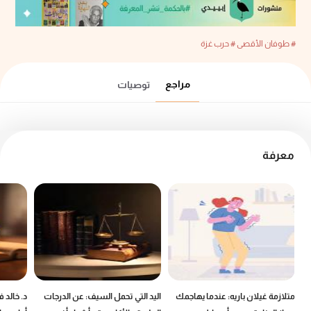
# طوفان الأقصى
# حرب غزة
مراجع
توصيات
معرفة
ين
متلازمة غيلان باريه: عندما يهاجمك
اليد التي تحمل السيف: عن الدرجات
د. خالد 