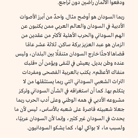
ودفعوا الأثمان راضين دون تراجع.
ربما السودان هو أوضح مثال. واحدٌ من أبرز الأصوات
الأدبية في السودان والعالم العربي ممن يكتبون عن
الهم السوداني والحرب الأهلية لأكثر من عقدين من
الزمان هو عبد العزيز بركة ساكن. ثلاثة عشر عامًا
قضاها لاجئًا خارج السودان متنقلًا بين البلدان، وليس
عنده وطن بديل. يعيش في المنفى ويؤمن أن «قلبك
منفاك الأعظم». يكتب بالعربية الفصحى ومفردات
التراث الشعبي السوداني التي ربما يستثقلها من لا
يتكلم بها. كما أن استغراقه في الشأن السوداني وتركز
مشروعه الأدبي في همه الوطني وعلى أدب الحرب ربما
جعلا شعبيته قاصرة على شعبه بالأساس، ليس لأن ما
يحدث في السودان غير كثير، وإنما لأن السودان عربيًا،
ولسبب ما، لا بواكي لها، كما يشكو السودانيون.