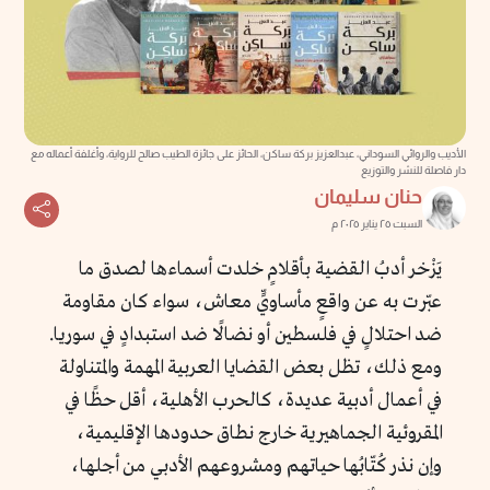
الأديب والروائي السوداني، عبدالعزيز بركة ساكن، الحائز على جائزة الطيب صالح للرواية، وأغلفة أعماله مع
دار فاصلة للنشر والتوزيع
حنان سليمان
السبت ٢٥ يناير ٢٠٢٥ م
يَزْخر أدبُ القضية بأقلامٍ خلدت أسماءها لصدق ما
عبّرت به عن واقعٍ مأساويٍّ معاش، سواء كان مقاومة
ضد احتلالٍ في فلسطين أو نضالًا ضد استبدادٍ في سوريا.
ومع ذلك، تظل بعض القضايا العربية المهمة والمتناولة
في أعمال أدبية عديدة، كالحرب الأهلية، أقل حظًا في
المقروئية الجماهيرية خارج نطاق حدودها الإقليمية،
وإن نذر كُتّابُها حياتهم ومشروعهم الأدبي من أجلها،