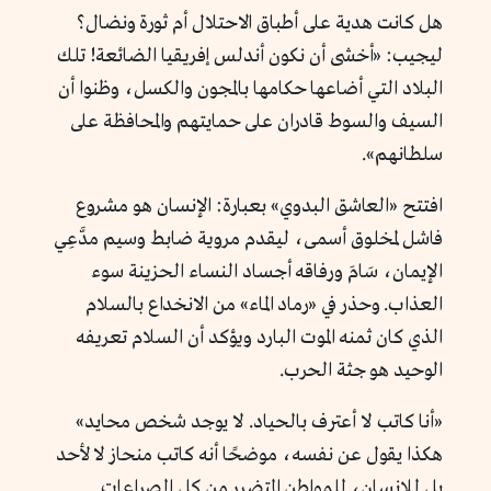
هل كانت هدية على أطباق الاحتلال أم ثورة ونضال؟
ليجيب: «أخشى أن نكون أندلس إفريقيا الضائعة! تلك
البلاد التي أضاعها حكامها بالمجون والكسل، وظنوا أن
السيف والسوط قادران على حمايتهم والمحافظة على
سلطانهم».
افتتح «العاشق البدوي» بعبارة: الإنسان هو مشروع
فاشل لمخلوق أسمى، ليقدم مروية ضابط وسيم مدَّعِي
الإيمان، سَامَ ورفاقه أجساد النساء الحزينة سوء
العذاب. وحذر في «رماد الماء» من الانخداع بالسلام
الذي كان ثمنه الموت البارد ويؤكد أن السلام تعريفه
الوحيد هو جثة الحرب.
«أنا كاتب لا أعترف بالحياد. لا يوجد شخص محايد»
هكذا يقول عن نفسه، موضحًا أنه كاتب منحاز لا لأحد
بل للإنسان، للمواطن المتضرر من كل الصراعات