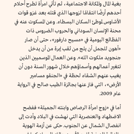
بغية المال والمكانة الاجتماعية، ثم تأتي امرأة تطرح أحلام
أحدهم أرضًا انتقامًا لزوجها الذي قتله بعد غزو قوات
الأشاوس لموطئ السكان البسطاء. وعن المسكوت عنه في
محنة الإنسان السوداني والحروب الضروس ذات
الفظائع اليومية في «مسيح دارفور»، حتى أن صار
«أهون للجمل أن يلج من ثقب إبرة من أن يدخل
جنجويد ملكوت الله». وعن العمال الموسميين الذين
تتغير أعمالهم وأسماؤهم خلال شهور السنة دون أن
يغيب عنهم الشقاء لحظة في «الجنقو مسامير
الأرض»، التي فاز عنها بجائزة الطيب صالح في الرواية
عام 2009.
أما في «زوج امرأة الرصاص وابنته الجميلة» ففضح
الاضطهاد والعنصرية التي نهشت في البلاد وأدت إلى
انفصال الشمال عن الجنوب. حكى عن أزمة الهوية