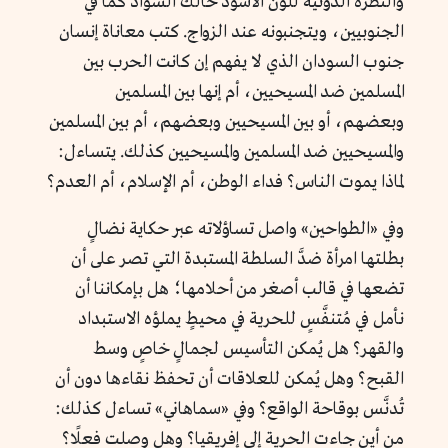
والنظرة الدونية للون الأسود حالك السواد كما في
الجنوبيين، ويتجنبونه عند الزواج. كتب معاناة إنسان
جنوب السودان الذي لا يفهم إن كانت الحرب بين
المسلمين ضد المسيحيين، أم إنها بين المسلمين
وبعضهم، أو بين المسيحيين وبعضهم، أم بين المسلمين
والمسيحيين ضد المسلمين والمسيحيين كذلك. يتساءل:
لماذا يموت الناس؟ فداء الوطن، أم الإسلام، أم العدم؟
وفي «الطواحين» واصل تساؤلاته عبر حكاية نضالٍ
بطلتها امرأة ضدَّ السلطة المستبدة التي تصر على أن
تضعها في قالب أصغر من أحلامها؛ هل بإمكاننا أن
نأمل في مُتنفَّسٍ للحرية في محيطٍ يملؤه الاستبداد
والقهر؟ هل يُمكن التأسيس لجمالٍ خاصٍ وسط
القبح؟ وهل يُمكن للعلاقات أن تحفظ نقاءها دون أن
تُدنَّس بوقاحة الواقع؟ وفي «سماهاني» تساءل كذلك:
من أين جاءت الحرية إلى إفريقيا؟ وهل وصلت فعلًا؟