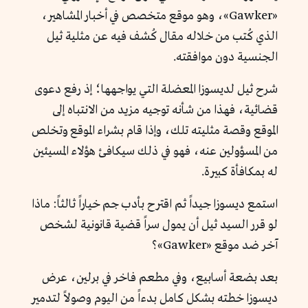
«Gawker»، وهو موقع متخصص في أخبار المشاهير،
الذي كُتب من خلاله مقال كُشف فيه عن مثلية ثيل
الجنسية دون موافقته.
شرح ثيل لديسوزا المعضلة التي يواجهها؛ إذ رفع دعوى
قضائية، فهذا من شأنه توجيه مزيد من الانتباه إلى
الموقع وقصة مثليته تلك، وإذا قام بشراء الموقع وتخلص
من المسؤولين عنه، فهو في ذلك سيكافئ هؤلاء المسيئين
له بمكافأة كبيرة.
استمع ديسوزا جيداً ثم اقترح بأدب جم خياراً ثالثاً: ماذا
لو قرر السيد ثيل أن يمول سراً قضية قانونية لشخص
آخر ضد موقع «Gawker»؟
بعد بضعة أسابيع، وفي مطعم فاخر في برلين، عرض
ديسوزا خطته بشكل كامل بدءاً من اليوم وصولاً لتدمير