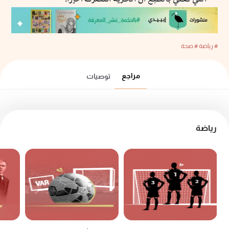
# رياضة
# صحة
مراجع
توصيات
رياضة