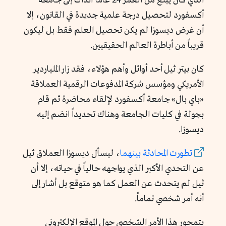
الذي كان يبلغ من العمر 24 عاماً آنذاك إلى جامعة
أكسفورد لتحصيل درجة علمية جديدة في القانون، إلا
أن غرض ديسوزا لم يكن تحصيل العلم فقط بل ليكون
قريباً من أباطرة العالم الحقيقيين.
كان بيتر
ثيل أحد أوائل
وأهم هؤلاء، فقد زار الملياردير
الأمريكي ومؤسس شركة المدفوعات الرقمية العملاقة
«باي بال» جامعة أكسفورد لإلقاء محاضرة ثم قام
بجولة في كليات الجامعة وهناك تحديداً انضم إليه
ديسوزا.
تطورت المحادثة بينهما
، ليسأل ديسوزا العملاق ثيل
عن التحدي الأكبر الذي يواجهه حالياً في حياته، إلا أن
ثيل لم يتحدث عن العمل كما هو متوقع بل أشار إلى
أنه أمر شخصي تماماً.
يتمحور هذا الأمر الشخصي حول الموقع الإلكتروني