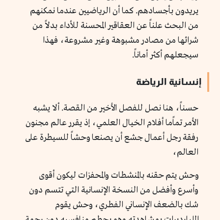
يريدون بأجسادهم. كما أن الرياضيين عندما نمكنهم
من البحث علناً عن العقاقير المحسنة للأداء بدلاً من
شرائها من مصادر مشبوهة وغير مشروعة، فهذا
سيجعلهم أكثر أماناً.
إنسانية الرياضة
حسناً، هنا نصل للفصل الأخير من القصة. ألا يشبه
الأمر تماًما أفلام الخيال العلمي، إذ يقرر عالم مجنون
رفقة رجل أعمال جشع أن يصنعا وحشاً للسيطرة على
العالم،
وحش يتم حقنه بالمنشطات والمحفزات ليكون أقوى
وأسرع وأفضل من النسخة الإنسانية التي تتسم دون
شك بالضعف الإنساني الفطري، وحش يقوم
المليارديرات بمشاهدته وهو يحطم منافسيه دون رحمة