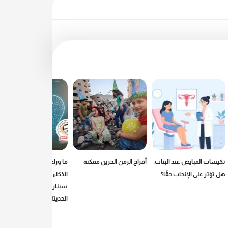
تكيسات المبايض عند البنات:
أفراح الزمن الحزين ممكنة
ما وراء الرصاص: كيف يكتب
هل تؤثر على الإنجاب حقًا؟
الذكاء الاصطناعي
سيناريوهات الحروب
الحديثة؟