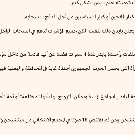
ت شعبيته أمام بايدن بشكل كبير.
ر المانحين أو كبار السياسيين من أجل الدفع بانسحابه.
يعلن بايدن ذلك بنفسه لكن جميع المؤشرات تدفع في انسحاب الراجل.
ا قادمة من داخل مؤسسة الحكم (الاستبليشميت).
رأة التي يحمل الحزب الجمهوري أجندة غاية في المحافظة واليمنية فيها
ايدن اتجاه غ..ز،،ة ويمكن الترويج لها بأنها "مختلفة" أو ثمة "أم
وبالتالي يمكن أن تستميل كتلة مسلمة قوية في ميتشجن ومن ثم تقتنص 18 صوتا 