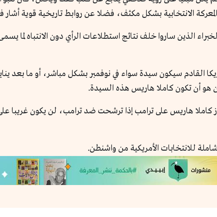
لمعركة الانتخابية بشكل مكثف، فضلا عن روابط تاريخية قوية أشار في
براء الذين ساروا خلف نتائج استطلاعات الرأي دون الانتباه لما يسمى
يكا القادم سيكون سيدة سواء في نوفمبر بشكل مباشر، أو ما بعد يناي
ن هو أن تكون كاملا هاريس هذه السيدة.
ما قلت في حالة ترامب 2016، فإن فوز كاملا هاريس على ترامب إذا ترشحت ضد ترامب، لن ي
شاملة للانتخابات الأمريكية من واشنطن.