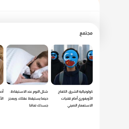
مجتمع
 من عالم ماكدونالدز:
كولونيالية الشرق: الكفاح
شلل النوم عند الاستيقاظ:
أحم
طع.. إذن أنا موجود
الأويغوري أمام تقنيات
حينما يستيقظ عقلك، ويعجز
ال
الاستعمار الصيني
جسدك تمامًا