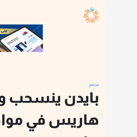
مجتمع
بايدن ينسحب وك
هاريس في موا