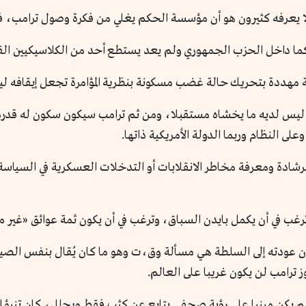
 لا يعرفه كثيرون هو أن مؤسسة الحكم يغلي من فكرة وصول ترامب، فخط
حاكما داخل الحزب الجمهوري ولم يعد يستطع أحد من الكلاسيكيين الق
بية مهددة بتحريك حالة غضب مسكونة بنظرية المؤامرة تجعل إيقافه ل
 الراجل ليس لديه ما يخشاه مستقبلا، ومن ثم ترامب سيكون سكون له ق
ى النظام وربما الدولة الأمريكية ذاتها.
الرشادة ومعرفة مخاطر الانقلابات أو التدخلات العسكرية في السيا
 ترغب في أن يكمل بايدن السباق، وترغب في أن يكون ثمة عوائق «غير 
ن عودته إلى السلطة هي مسألة وق،ت وهو ما كان يُقال بنفس الصيغة
 لم يكن مبنيا على رؤية صحفي يتابع عن كثب فقط ويحلل، كان تنبؤ ا