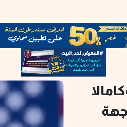
امالا
جهة