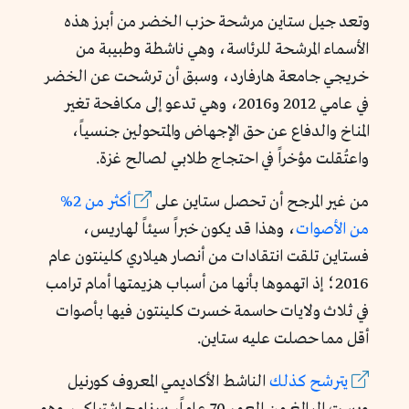
وتعد جيل ستاين مرشحة حزب الخضر من أبرز هذه
الأسماء المرشحة للرئاسة، وهي ناشطة وطبيبة من
خريجي جامعة هارفارد، وسبق أن ترشحت عن الخضر
في عامي 2012 و2016، وهي تدعو إلى مكافحة تغير
المناخ والدفاع عن حق الإجهاض والمتحولين جنسياً،
واعتُقلت مؤخراً في احتجاج طلابي لصالح غزة.
من غير المرجح أن تحصل ستاين على
أكثر من 2%
من الأصوات
، وهذا قد يكون خبراً سيئاً لهاريس،
فستاين تلقت انتقادات من أنصار هيلاري كلينتون عام
2016؛ إذ اتهموها بأنها من أسباب هزيمتها أمام ترامب
في ثلاث ولايات حاسمة خسرت كلينتون فيها بأصوات
أقل مما حصلت عليه ستاين.
يترشح كذلك
الناشط الأكاديمي المعروف كورنيل