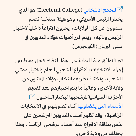
المجمع الانتخابي
(Electoral College) هو الذي
يختار الرئيس الأمريكي، وهو هيئة منتخبة تضم
مندوبين عن كل الولايات، يجرون اقتراعاً داخلياً لاختيار
الرئيس ونائبه، ويتم فرز أصوات هؤلاء المندوبين في
مبنى البرلمان (الكونجرس).
تم التوافق منذ البداية على هذا النظام كحل وسط بين
إجراء الانتخابات بالاقتراع الشعبي العام واختيار ممثلي
الشعب، وتختلف طريقة انتخاب هؤلاء الممثلين من
ولاية لأخرى، وغالباً ما يتم اختيارهم بعد تقديم
الأحزاب السياسية لمرشحيها ليختار الناخبون
الأسماء التي يفضلونها
أثناء تصويتهم في الانتخابات
الرئاسية، وقد تظهر أسماء المندوبين المترشحين على
نفس بطاقة الاقتراع بعد أسماء مرشحي الرئاسة، وهذا
يختلف من ولاية لأخرى.