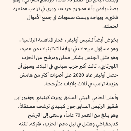
ويست البالغ من العمر 70 عاماً، ببرنامج اشتراكي، وهو
يصف بايدن بأنه «مجرم حرب»، ويرى في ترامب «متمرد
فاشي». ويواجه ويست صعوبات في جمع الأموال
لحملته.
يخوض أيضاً تشيس أوليفر، غمار المنافسة الرئاسية،
وهو مسؤول مبيعات في نهاية الثلاثينيات من عمره،
وهو مثلي الجنس بشكل معلن ومرشح عن الحزب
الليبرتاري، ثالث أكبر حزب سياسي في البلاد. وسبق أن
حصل أوليفر عام 2020 على أصوات أكثر من هامش
هزيمة ترامب في ثلاث ولايات متأرجحة.
وأعلن المحامي البيئي السابق روبرت كينيدي جونيور ابن
شقيق الرئيس السابق جون كينيدي ترشحه مستقلاً،
وهو يبلغ من العمر 70 عاماً، وسعى إلى الترشح
كديمقراطي وفشل في نيل دعم الحزب، فتركه. لكنه