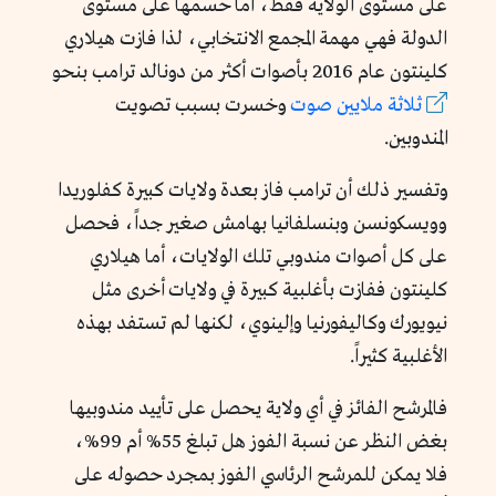
على مستوى الولاية فقط، أما حسمها على مستوى
الدولة فهي مهمة المجمع الانتخابي، لذا فازت هيلاري
كلينتون عام 2016 بأصوات أكثر من دونالد ترامب بنحو
ثلاثة ملايين صوت
وخسرت بسبب تصويت
المندوبين.
وتفسير ذلك أن ترامب فاز بعدة ولايات كبيرة كفلوريدا
وويسكونسن وبنسلفانيا بهامش صغير جداً، فحصل
على كل أصوات مندوبي تلك الولايات، أما هيلاري
كلينتون ففازت بأغلبية كبيرة في ولايات أخرى مثل
نيويورك وكاليفورنيا وإلينوي، لكنها لم تستفد بهذه
الأغلبية كثيراً.
فالمرشح الفائز في أي ولاية يحصل على تأييد مندوبيها
بغض النظر عن نسبة الفوز هل تبلغ 55% أم 99%،
فلا يمكن للمرشح الرئاسي الفوز بمجرد حصوله على