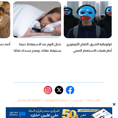
كولونيالية الشرق: الكفاح الأويغوري
شلل النوم عند الاستيقاظ: حينما
أحمد حسن
أمام تقنيات الاستعمار الصيني
يستيقظ عقلك، ويعجز جسدك تمامًا
اكتب معنا
من نحن
سياسة الخصوصية
اتفاقية الاستخدام
×
جميع الحقوق محفوظة كروم 2024