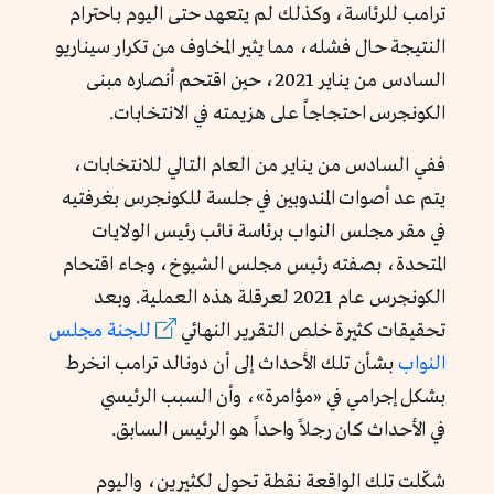
ترامب للرئاسة، وكذلك لم يتعهد حتى اليوم باحترام
النتيجة حال فشله، مما يثير المخاوف من تكرار سيناريو
السادس من يناير 2021، حين اقتحم أنصاره مبنى
الكونجرس احتجاجاً على هزيمته في الانتخابات.
ففي السادس من يناير من العام التالي للانتخابات،
يتم عد أصوات المندوبين في جلسة للكونجرس بغرفتيه
في مقر مجلس النواب برئاسة نائب رئيس الولايات
المتحدة، بصفته رئيس مجلس الشيوخ، وجاء اقتحام
الكونجرس عام 2021 لعرقلة هذه العملية. وبعد
تحقيقات كثيرة خلص التقرير النهائي
للجنة مجلس
النواب
بشأن تلك الأحداث إلى أن دونالد ترامب انخرط
بشكل إجرامي في «مؤامرة»، وأن السبب الرئيسي
في الأحداث كان رجلاً واحداً هو الرئيس السابق.
شكّلت تلك الواقعة نقطة تحول لكثيرين، واليوم