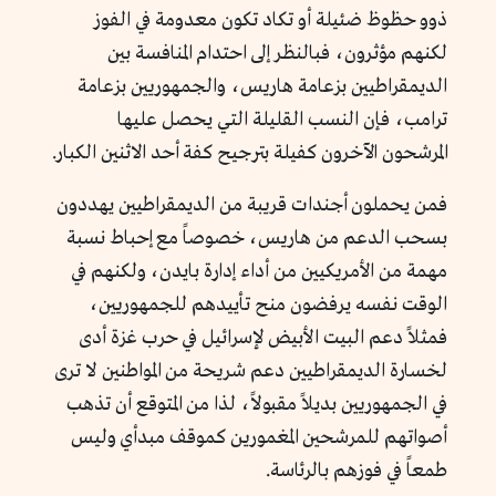
ذوو حظوظ ضئيلة أو تكاد تكون معدومة في الفوز
لكنهم مؤثرون، فبالنظر إلى احتدام المنافسة بين
الديمقراطيين بزعامة هاريس، والجمهوريين بزعامة
ترامب، فإن النسب القليلة التي يحصل عليها
المرشحون الآخرون كفيلة بترجيح كفة أحد الاثنين الكبار.
فمن يحملون أجندات قريبة من الديمقراطيين يهددون
بسحب الدعم من هاريس، خصوصاً مع إحباط نسبة
مهمة من الأمريكيين من أداء إدارة بايدن، ولكنهم في
الوقت نفسه يرفضون منح تأييدهم للجمهوريين،
فمثلاً دعم البيت الأبيض لإسرائيل في حرب غزة أدى
لخسارة الديمقراطيين دعم شريحة من المواطنين لا ترى
في الجمهوريين بديلاً مقبولاً، لذا من المتوقع أن تذهب
أصواتهم للمرشحين المغمورين كموقف مبدأي وليس
طمعاً في فوزهم بالرئاسة.