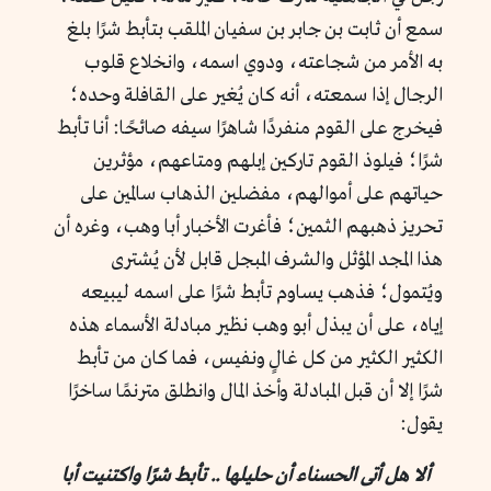
سمع أن ثابت بن جابر بن سفيان الملقب بتأبط شرًا بلغ
به الأمر من شجاعته، ودوي اسمه، وانخلاع قلوب
الرجال إذا سمعته، أنه كان يُغير على القافلة وحده؛
فيخرج على القوم منفردًا شاهرًا سيفه صائحًا: أنا تأبط
شرًا؛ فيلوذ القوم تاركين إبلهم ومتاعهم، مؤثرين
حياتهم على أموالهم، مفضلين الذهاب سالمين على
تحريز ذهبهم الثمين؛ فأغرت الأخبار أبا وهب، وغره أن
هذا المجد المؤثل والشرف المبجل قابل لأن يُشترى
ويُتمول؛ فذهب يساوم تأبط شرًا على اسمه ليبيعه
إياه، على أن يبذل أبو وهب نظير مبادلة الأسماء هذه
الكثير الكثير من كل غالٍ ونفيس، فما كان من تأبط
شرًا إلا أن قبل المبادلة وأخذ المال وانطلق مترنمًا ساخرًا
يقول:
ألا هل أتى الحسناء أن حليلها .. تأبط شرًا واكتنيت أبا