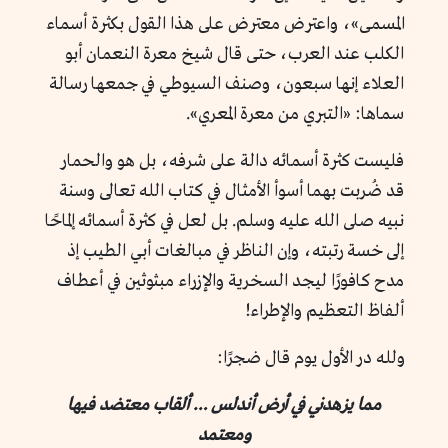
المسمى»، واعترض معترض على هذا القول بكثرة أسماء
الكلب عند العرب، حتى قال شيخ معرة النعمان أبو
العلاء إنها سبعون، وصنف السيوطي في جمعها رسالة
سماها: «التبري من معرة المعري».
فليست كثرة أسمائه دالة على شرفه، بل هو والحمار
قد ضُربت بهما أسوأ الأمثال في كتاب الله تعالى وسنة
نبيه صلى الله عليه وسلم. بل لعل في كثرة أسمائه إلماحًا
إلى خسة رتبته، وإن الناظر في مبالغات أبي الطيب إذ
مدح كافورًا ليجد السخرية والإزراء مبثوثين في أعطاف
ألفاظ التعظيم والإطراء!
ولله در الأول يوم قال ضجرًا:
مما يزهدني في أرض أندلس … ألقاب معتضد فيها
ومعتمد