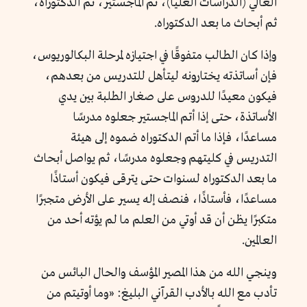
العالي (الدراسات العليا)، ثم الماجستير، ثم الدكتوراه،
ثم أبحاث ما بعد الدكتوراه.
وإذا كان الطالب متفوقًا في اجتيازه لمرحلة البكالوريوس،
فإن أساتذته يختارونه ليتأهل للتدريس من بعدهم،
فيكون معيدًا للدروس على صغار الطلبة بين يدي
الأساتذة، حتى إذا أتم الماجستير جعلوه مدرسًا
مساعدًا، فإذا ما أتم الدكتوراه ضموه إلى هيئة
التدريس في كليتهم وجعلوه مدرسًا، ثم يواصل أبحاث
ما بعد الدكتوراه لسنوات حتى يترقى فيكون أستاذًا
مساعدًا، فأستاذًا، فنصف إله يسير على الأرض متجبرًا
متكبرًا يظن أن قد أوتي من العلم ما لم يؤته أحد من
العالمين.
وينجي الله من هذا المصير المؤسف والحال البائس من
تأدب مع الله بالأدب القرآني البليغ: «وما أوتيتم من