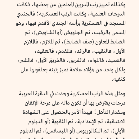
وكذلك تمييز رتب المدربين المعلمين عن بعضها، فكانت
الدرجات العلمية، وكانت الرتب العسكرية؛ فالجندي
المستجد في العسكرية يرأسه الجندي الأقدم فيها، وهو
المسمى بالرقيب، ثم الجاويش (أو الشاويش)، ثم
الضابط المعاون (صف الضابط)، ثم الملازم، فالملازم
الأول، فالنقيب، فالرائد، فالمقدم، فالعقيد،
فالعميد، فاللواء، فالفريق، فالفريق الأول، فالمشير،
ولكل واحد من هؤلاء علامة تميز رتبته يعلقونها على
كتفيه.
ومثل هذه الرتب العسكرية وجدت في الدائرة العربية
درجات يفترض بها أن تكون دالة على درجة الإتقان
ومقدار التأهل؛ فيبدأ الأمر بالحصول على الشهادة
الابتدائية، ثم الإعدادية، ثم الثانوية (أو الدبلوم
الأولي)، ثم البكالوريوس (أو الليسانس)، ثم الدبلوم