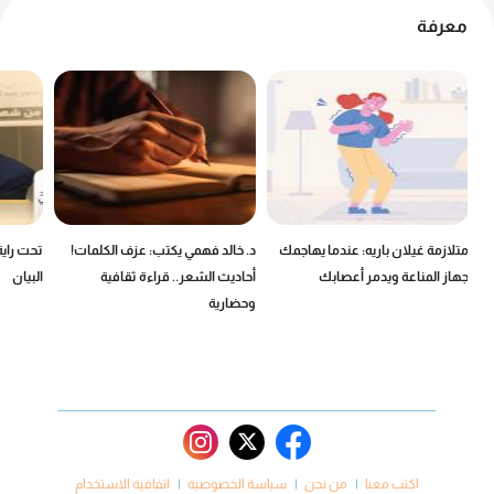
معرفة
ين
متلازمة غيلان باريه: عندما يهاجمك
د. خالد فهمي يكتب: عزف الكلمات!
تحت راية
جهاز المناعة ويدمر أعصابك
أحاديث الشعر.. قراءة ثقافية
البيان
وحضارية
اكتب معنا
من نحن
سياسة الخصوصية
اتفاقية الاستخدام