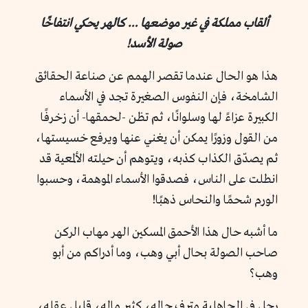
ألقاب مملكة في غير موضعها … كالهر يحكي انتفاخًا
صولة الأسد!
هذا هو الحال عندما تقصر الهمم عن صناعة الحقائق
الشامخة، فإن النفوس الصغيرة تجد في الأسماء
الكبيرة عزاءً لها وسلوانًا، ثم تظن -لحمقها- أن زخرفًا
من القول وزورًا يمكن أن يغني عنها ويرفع خسيستها،
ثم يصدّق الكذاب كذبه، ويتوهم أن حيلته الألمعية قد
انطلت على الناس، فصدقوا الأسماء الموهمة، وحسبوا
الورم شحمًا والنحاس ذهبًا!
ما أشبه حال هذا الأحمق المسكين الهر مهاب الركن
صاحب الصولة بحال أبي وهب، وما أدراكم من أبو
وهب؟
رجل في الجاهلية مترف حاله، كثير ماله، قليل عقله،