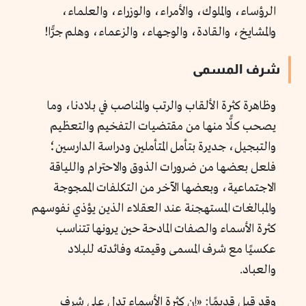
الرؤساء، والملوك، والأمراء، والوزراء، والعلماء،
والمشايخ، والقادة، والوجهاء، والزعماء، وهلم جرًّا!
شرف المسمى
وظاهرة كثرة الألقاب والرتب والمناصب في بلادنا، وما
يصحب كلًّا منها من مقتضيات التفخيم والتعظيم
والتبجيل، جديرة بتأمل المتأملين ودراسة الدارسين؛
فلعل بعضها من ضرورات الذوق والاحترام واللياقة
الاجتماعية، وبعضها الآخر من التكلفات الممجوجة
والمبالغات المستهجنة عند العقلاء الذين يؤذي نفوسهم
كثرة الأسماء والصفات المادحة حين يرونها تتناسب
عكسيًا مع شرف المسمى وقيمته وفائدته للبلاد
والعباد.
وقد قيل قديمًا: «إن كثرة الأسماء تدل على شرف