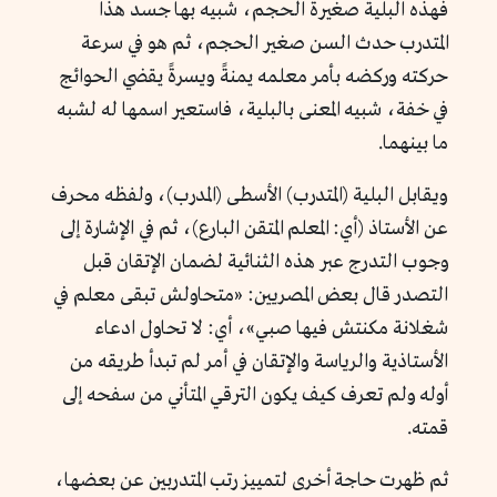
فهذه البلية صغيرة الحجم، شبيه بها جسد هذا
المتدرب حدث السن صغير الحجم، ثم هو في سرعة
حركته وركضه بأمر معلمه يمنةً ويسرةً يقضي الحوائج
في خفة، شبيه المعنى بالبلية، فاستعير اسمها له لشبه
ما بينهما.
ويقابل البلية (المتدرب) الأسطى (المدرب)، ولفظه محرف
عن الأستاذ (أي: المعلم المتقن البارع)، ثم في الإشارة إلى
وجوب التدرج عبر هذه الثنائية لضمان الإتقان قبل
التصدر قال بعض المصريين: «متحاولش تبقى معلم في
شغلانة مكنتش فيها صبي»، أي: لا تحاول ادعاء
الأستاذية والرياسة والإتقان في أمر لم تبدأ طريقه من
أوله ولم تعرف كيف يكون الترقي المتأني من سفحه إلى
قمته.
ثم ظهرت حاجة أخرى لتمييز رتب المتدربين عن بعضها،