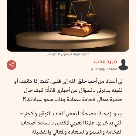
صورة تعبيرية عن ميزان العلم والأثر
مريد محب
الجمعة ١٩ يونيو ٢٠٢٦ م
لي أستاذ من أحب خلق الله إلى قلبي. كنت إذا هاتفته أو
لقيته يبادرني بالسؤال عن أخباري قائلًا: كيف حال
حضرة معالي فخامة سعادة جناب سمو سيادتك؟!
يبدو ازدحامًا مضحكًا لبعض ألقاب التوقير والاحترام
التي يذخر بها عالمنا العربي المكدس بالسادة أصحاب
الفخامة والسمو والسعادة والمعالي والفضيلة: