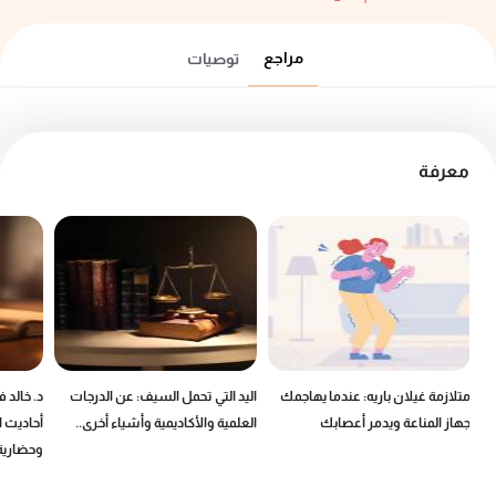
مراجع
توصيات
معرفة
ين
متلازمة غيلان باريه: عندما يهاجمك
اليد التي تحمل السيف: عن الدرجات
د. خالد 
جهاز المناعة ويدمر أعصابك
العلمية والأكاديمية وأشياء أخرى..
أحاديث ا
وحضارية