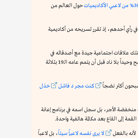
لاعبي الأكاديميات
حول العالم من
 رأي أحدهم، إذ تقرر تسريحه من أكاديمية
 يمتلك علاقات اجتماعية جيدة مع أصدقائه في
المدرسة، لأنه كان قد أقنع بأن التسكع مع أصدقائه لن يمكنه من الاستيقاظ باكراً للتدريبات. لكن كانت المفاجأة حين أصبح وحيداً بلا ناد قبل أن يتمم عامه الـ19 بثلاثة
بحون أكثر نضجاً
كنت مجر د فاشل
خذل
 منخفضة الأجر، بل سجل اسمه في برنامج إعانة
قمة إلى القاع بعد مكالمة هاتفية واحدة.
لأنه بالفعل
لا يرى نفسه لاعب
اً
سيئاً
، بل لاعباً