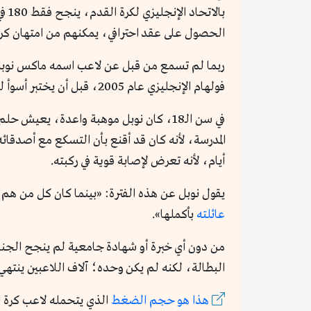
بالاتحاد الإنجليزي لكرة القدم، ينجح فقط 180 في الوصول البريميرليج بنسبة تصل لنحو 0.012%. بينما يستطيع
الحصول على عقد احترافي، يمكنهم من امتهان كرة
ربما لم تسمع من قبل عن لاعب اسمه ماكس نوبل، 
فولهام الإنجليزي عام 2005، قبل أن يختبر أسوأ لحظات حياته.
في سن الـ18، كان نوبل موهبة واعدة، يع
أيام، لأنه تعرض لإصابة قوية في ركبته.
يقول نوبل عن هذه الفترة: «بينما كان كل من ه
عائلته
بأكملها».
من دون أي خبرة أو شهادة جامعية لم ينجح الجنا
البطالة، لكنه لم يكن وحده؛ آلاف اللاعبين ينتهي 
هذا هو حجم الضغط
الذي يتحمله لاعب كرة ا