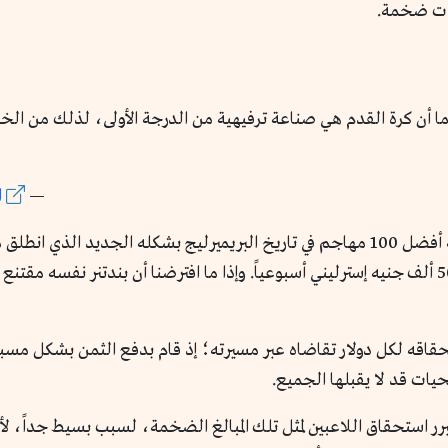
وات ضخمة.
ا أن كرة القدم هي صناعة ترفيهية من الدرجة الأولى، لذلك من الخط
—
ا
الدنماركي الذي سجل 47 هدفاً خلال 171 مباراة لـ50 ألف جنيه إسترليني أسبوعياً. وإذا ما افترضنا
ستحقاقه لكل دولار تقاضاه عبر مسيرته؛ إذ قام بدفع الثمن بشكل م
ت قد لا يقبلها الجميع.
يبرر استحقاق اللاعبين لمثل تلك المبالغ الضخمة، لسبب بسيط جداً، لأ