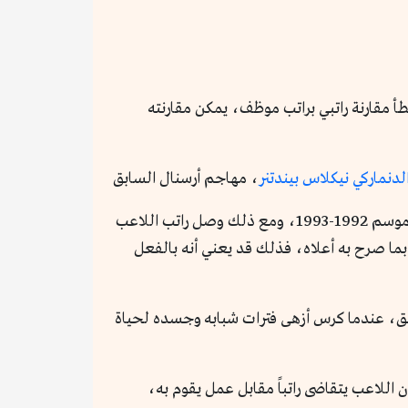
أ مقارنة راتبي براتب موظف، يمكن مقارنته
لدنماركي نيكلاس بيندتنر
، مهاجم أرسنال السابق
ربما لن تضع بيندتنر أو اللورد كما يلقب، في قائمة أفضل 100 مهاجم في تاريخ البريميرليج بشكله الجديد الذي انطلق موسم 1992-1993، ومع ذلك وصل راتب اللاعب
 أن بندتنر نفسه مقتنع بما صرح به أعلاه، فذلك قد يعني أنه بالفعل
سبق، عندما كرس أزهى فترات شبابه وجسده لحياة
ن اللاعب يتقاضى راتباً مقابل عمل يقوم به،