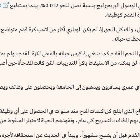
30% من 
 القدم كوظيفة.
ولك كل الحق إذ لم يكن الويلزي أكثر من لاعب كرة قدم متواضع في
يش حلم النجم القادم كما ينبغي إذ كرس حياته بالفعل لكرة القدم، ولم
م في عمري يسافرون ويذهبون إلى الجامعة ويحصلون على وظائف ويص
ح الذي ابتلع كل كلمات المدح منذ سنوات في الحصول على أي وظيفة
بهم المطاف بالتسريح كل عام، وتقودهم الحياة لاختبار السقوط من ال
لقدم قبل أن يصبح مشهوراً، ويبدأ في الحديث عن استحقاقه لأجره، 