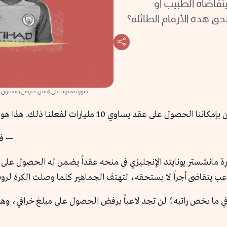
تقاضاه الطبيب أو
 هذه الأرقام الطائلة؟
صورة تعبيرية: على اليمين، جيريمي وينستون،
نا الحصول على عقد يساوي 10 مليارات لفعلنا ذلك. هذا هو النظام الذي تعمل به كرة القدم».
— فا
ناع إدارة مانشستر يونايتد الإنجليزي في منحه عقداً يضمن له الحصول ع
لاعب يتقاضى أجراً لا يستحقه، لتهتف الجماهير كلما وصلت الكرة لر
ي ما يخص راتبه؛ لن تجد لاعباً يرفض الحصول على مبلغ خرافي، وهذ