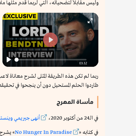
وليس مقابلاً لتضحياته، التي لربما قدم مثلها مل
Enter
fullscreen
Play
03:32
Play
ربما لم تكن هذه الطريقة المثلى لشرح معاناة ل
طاردوا الحلم المستحيل دون أن ينجحوا في تحقيقه
مأساة المهرج
في الـ24 من أكتوبر 2020،
أنهى جيريمي وينستو
في كتابه «
No Hunger In Paradise