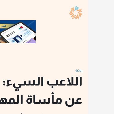
رياضة
اللاعب السيء: 
عن مأساة المه