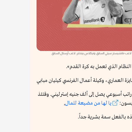
 لاعب مانشيستر سيتي السابق، ونيكلاس بيندتنر، لاعب أرسنال السابق
يزة العماري، وكيلة أعمال الفرنسي كيليان مبابي
لى راتب أسبوعي يصل إلى ألف جنيه إسترليني. وقتئذ
وبسون:
يا لها من مضيعة للمال
.
ه بالفعل سمة بشرية جداً.