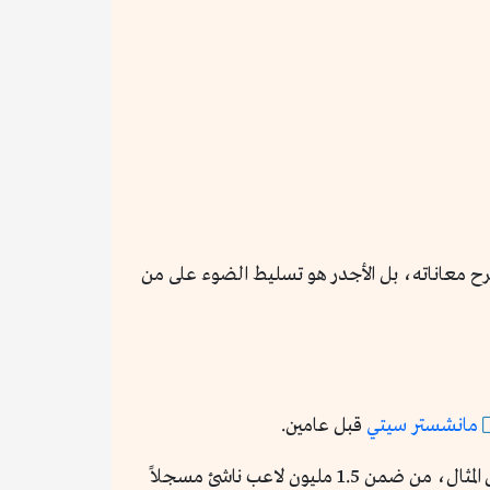
رح معاناته، بل الأجدر هو تسليط الضوء على من
مانشستر سيتي
قبل عامين.
» يشرح المؤلف مايكل كالڤين مدى صعوبة احتراف لعبة كرة القدم. على سبيل المثال، من ضمن 1.5 مليون لاعب ناشئ مسجلاً