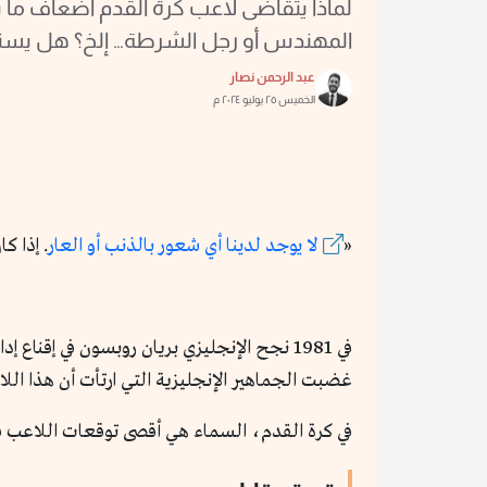
لماذا يتقاضى لاعب كرة القدم أضعاف ما ي
المهندس أو رجل الشرطة… إلخ؟ هل يستحق
عبد الرحمن نصار
الخميس ٢٥ يوليو ٢٠٢٤ م
«
لا يوجد لدينا أي شعور بالذنب أو العار
. إذا كان بإمكان
في 1981 نجح الإنجليزي بريان روبسون في إق
غضبت الجماهير الإنجليزية التي ارتأت أن هذا ال
في كرة القدم، السماء هي أقصى توقعات اللاعب ف