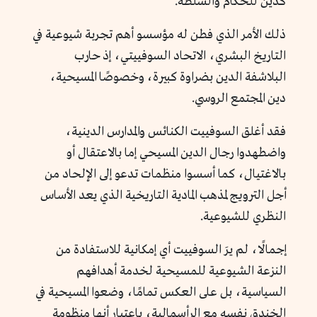
كدين للحكام والسلطة.
ذلك الأمر الذي فطن له مؤسسو أهم تجربة شيوعية في
التاريخ البشري، الاتحاد السوفييتي، إذ حارب
البلاشفة الدين بضراوة كبيرة، وخصوصًا المسيحية،
دين المجتمع الروسي.
فقد أغلق السوفييت الكنائس والمدارس الدينية،
واضطهدوا رجال الدين المسيحي إما بالاعتقال أو
بالاغتيال، كما أسسوا منظمات تدعو إلى الإلحاد من
أجل الترويج لمذهب المادية التاريخية الذي يعد الأساس
النظري للشيوعية.
إجمالًا، لم يرَ السوفييت أي إمكانية للاستفادة من
النزعة الشيوعية للمسيحية لخدمة أهدافهم
السياسية، بل على العكس تمامًا، وضعوا المسيحية في
الخندق نفسه مع الرأسمالية، باعتبار أنها منظومة