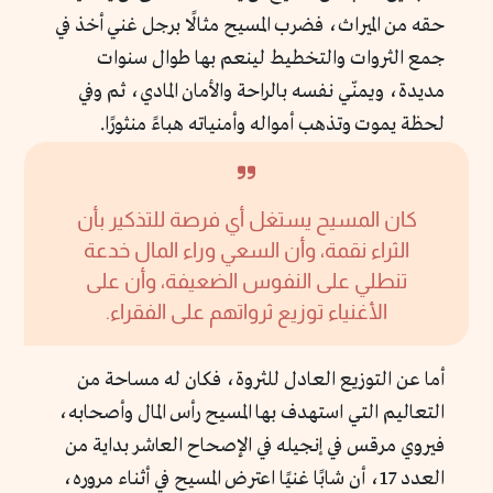
حقه من الميراث، فضرب المسيح مثالًا برجل غني أخذ في
جمع الثروات والتخطيط لينعم بها طوال سنوات
مديدة، ويمنّي نفسه بالراحة والأمان المادي، ثم وفي
لحظة يموت وتذهب أمواله وأمنياته هباءً منثورًا.
كان المسيح يستغل أي فرصة للتذكير بأن
الثراء نقمة، وأن السعي وراء المال خدعة
تنطلي على النفوس الضعيفة، وأن على
الأغنياء توزيع ثرواتهم على الفقراء.
أما عن التوزيع العادل للثروة، فكان له مساحة من
التعاليم التي استهدف بها المسيح رأس المال وأصحابه،
فيروي مرقس في إنجيله في الإصحاح العاشر بداية من
العدد 17، أن شابًا غنيًا اعترض المسيح في أثناء مروره،