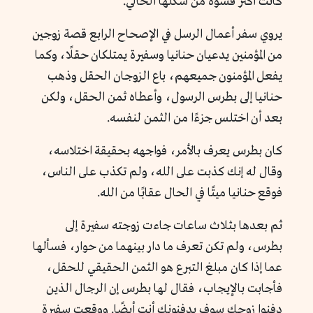
كانت أكثر قسوة من شكلها الحالي.
يروي سفر أعمال الرسل في الإصحاح الرابع قصة زوجين
من المؤمنين يدعيان حنانيا وسفيرة يمتلكان حقلًا، وكما
يفعل المؤمنون جميعهم، باع الزوجان الحقل وذهب
حنانيا إلى بطرس الرسول، وأعطاه ثمن الحقل، ولكن
بعد أن اختلس جزءًا من الثمن لنفسه.
كان بطرس يعرف بالأمر، فواجهه بحقيقة اختلاسه،
وقال له إنك كذبت على الله، ولم تكذب على الناس،
فوقع حنانيا ميتًا في الحال عقابًا من الله.
ثم بعدها بثلاث ساعات جاءت زوجته سفيرة إلى
بطرس، ولم تكن تعرف ما دار بينهما من حوار، فسألها
عما إذا كان مبلغ التبرع هو الثمن الحقيقي للحقل،
فأجابت بالإيجاب، فقال لها بطرس إن الرجال الذين
دفنوا زوجك سوف يدفنونكِ أنت أيضًا. ووقعت سفيرة