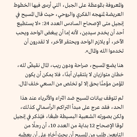
والمعروفة بالموعظة على الجبل، التي أرسى فيها الخطوط
العريضة لمنهجه الفكري والروحي، حيث قال المسيح في
إنجيل متى الإصحاح السادس العدد 24: «لا يستطيع
أحد أن يخدم سيدين، لأنه إما أن يبغض الواحد ويحب
الآخر، أو يلازم الواحد ويحتقر الآخر، لا تقدرون أن
تخدموا الله والمال».
هنا يضع المسيح، صراحة ودون ريب، المال نقيضٌ لله،
خطان متوازيان لا يلتقيان أبدًا، فلا يمكن أن يكون
المؤمن مؤمنًا بحق إلا لو تخلص من السعي خلف المال.
لم تتوقف بيانات المسيح ضد الثراء والأثرياء عند هذا
الحد، فقد عرج على مبدأ التراكم الرأسمالي كذلك،
ولكن بصورته الشعبية البسيطة طبعًا، فيُذكر في إنجيل
لوقا الإصحاح 12 بداية من العدد 10، أن رجلًا من
التابعين طلب من المسيح أن يحث أخاه على أن يعطيه