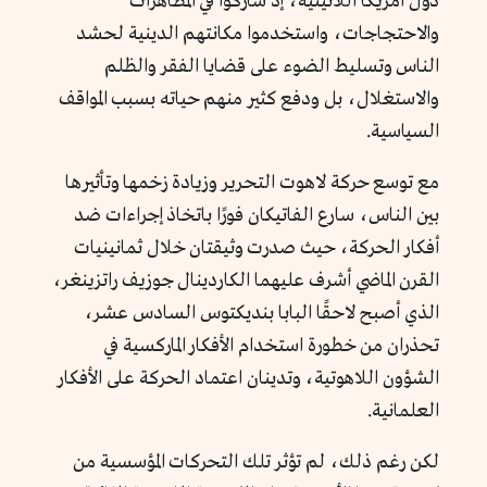
دول أمريكا اللاتينية، إذ شاركوا في المظاهرات
والاحتجاجات، واستخدموا مكانتهم الدينية لحشد
الناس وتسليط الضوء على قضايا الفقر والظلم
والاستغلال، بل ودفع كثير منهم حياته بسبب المواقف
السياسية.
مع توسع حركة لاهوت التحرير وزيادة زخمها وتأثيرها
بين الناس، سارع الفاتيكان فورًا باتخاذ إجراءات ضد
أفكار الحركة، حيث صدرت وثيقتان خلال ثمانينيات
القرن الماضي أشرف عليهما الكاردينال جوزيف راتزينغر،
الذي أصبح لاحقًا البابا بنديكتوس السادس عشر،
تحذران من خطورة استخدام الأفكار الماركسية في
الشؤون اللاهوتية، وتدينان اعتماد الحركة على الأفكار
العلمانية.
لكن رغم ذلك، لم تؤثر تلك التحركات المؤسسية من