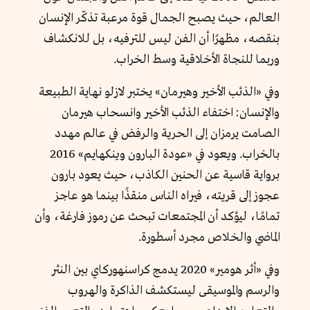
العالم، حيث يصبح الجمال قوة مرعبة تذكّر الإنسان
بنقصه، مظهرًا أن الفن ليس للترفيه، بل للانكشاف
وربما للنجاة الأخلاقية وسط الخراب.
وفي «الذئب الأخير وهيرمان» يختبر لازلو نهاية الطبيعة
والإنسان: اختفاء الذئب الأخير وانسحاب هيرمان
الصامت يرمزان إلى الحرية والرفض في عالم مهدد
بالخراب. ويعود في «عودة البارون وينكهايم» 2016
برواية قاسية عن الحنين الكاذب، حيث يعود بارون
عجوز إلى قريته، فيراه الناس منقذًا بينما هو عاجز
تمامًا، ليؤكد أن المجتمعات تبحث عن رموز فارغة، وأن
الماضي والخلاص مجرد أسطورة.
وفي «أثر هومير» 2020 يدمج كراسنهوركاي بين النثر
والرسم والموسيقى ليستكشف الذاكرة والهروب