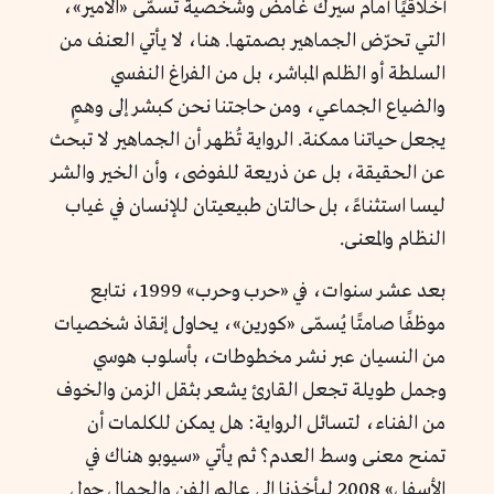
أخلاقيًا أمام سيرك غامض وشخصية تُسمّى «الأمير»،
التي تحرّض الجماهير بصمتها. هنا، لا يأتي العنف من
السلطة أو الظلم المباشر، بل من الفراغ النفسي
والضياع الجماعي، ومن حاجتنا نحن كبشر إلى وهمٍ
يجعل حياتنا ممكنة. الرواية تُظهر أن الجماهير لا تبحث
عن الحقيقة، بل عن ذريعة للفوضى، وأن الخير والشر
ليسا استثناءً، بل حالتان طبيعيتان للإنسان في غياب
النظام والمعنى.
بعد عشر سنوات، في «حرب وحرب» 1999، نتابع
موظفًا صامتًا يُسمّى «كورين»، يحاول إنقاذ شخصيات
من النسيان عبر نشر مخطوطات، بأسلوب هوسي
وجمل طويلة تجعل القارئ يشعر بثقل الزمن والخوف
من الفناء، لتسائل الرواية: هل يمكن للكلمات أن
تمنح معنى وسط العدم؟ ثم يأتي «سيوبو هناك في
الأسفل» 2008 ليأخذنا إلى عالم الفن والجمال حول