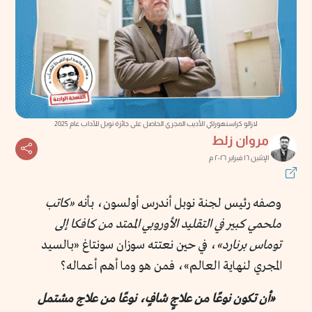
لازالو كراسنهوراكي الأديب المجري الحاصل على جائزة نوبل للآداب عام 2025
مروان زلط
الإثنين ١٦ فبراير ٢٠٢٦ م
وصفه رئيس لجنة نوبل أندرس أولسون، بأنه
«كاتب
ملحمي كبير في التقليد الأوروبي الممتد من كافكا إلى
توماس برنارد»
، في حين نعتته سوزان سونتاغ «بالسيد
المجري لنهاية العالم»، فمن هو وما أهم أعماله؟
«أن تكون نوعًا من علاجٍ شافٍ، نوعًا من علاج مشتمل