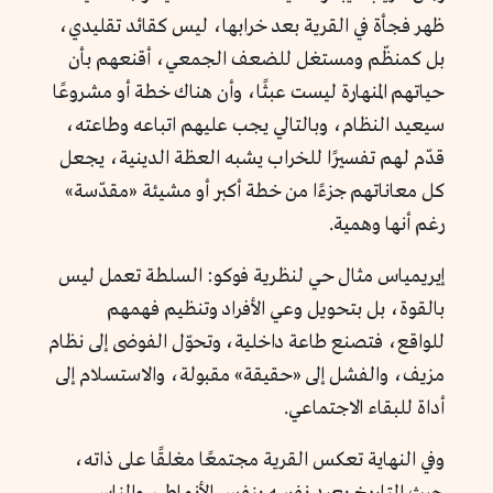
ظهر فجأة في القرية بعد خرابها، ليس كقائد تقليدي،
بل كمنظّم ومستغل للضعف الجمعي، أقنعهم بأن
حياتهم المنهارة ليست عبثًا، وأن هناك خطة أو مشروعًا
سيعيد النظام، وبالتالي يجب عليهم اتباعه وطاعته،
قدّم لهم تفسيرًا للخراب يشبه العظة الدينية، يجعل
كل معاناتهم جزءًا من خطة أكبر أو مشيئة «مقدّسة»
رغم أنها وهمية.
إيريمياس مثال حي لنظرية فوكو: السلطة تعمل ليس
بالقوة، بل بتحويل وعي الأفراد وتنظيم فهمهم
للواقع، فتصنع طاعة داخلية، وتحوّل الفوضى إلى نظام
مزيف، والفشل إلى «حقيقة» مقبولة، والاستسلام إلى
أداة للبقاء الاجتماعي.
وفي النهاية تعكس القرية مجتمعًا مغلقًا على ذاته،