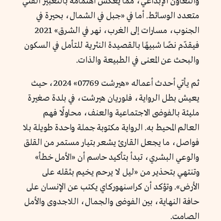
والتعاون الإبداعي، مما يعكس اهتمامه بالتعبير الفني
متعدد الوسائط. أما في «جبل في الشمال، بحيرة في
الجنوب، مسارات إلى الغرب، نهر في الشرق» 2021
فيقدّم نصًا شبيهًا بالقصيدة النثرية للتأمل في السكون
والبحث عن المعنى في الطبيعة والذات.
ثم يأتي أحدث أعماله «هيرشت 07769» 2024، حيث
يعيش بطل الرواية، فلوريان هيرشت، في بلدة صغيرة
مليئة بالفوضى الاجتماعية والعنف، محاولًا فهم
العالم المحيط به. الرواية مكتوبة جملة واحدة طويلة بلا
فواصل، ما يجعل القارئ يشعر بتيار مستمر من القلق
والوعي البشري، تبدأ بتأكيد حاسم أن «الأمل خطأ»
وتنتهي بتحذير من «ليل لا يرحم يخيم بثقله على
الأرض». وتؤكد أن كراسنهوركاي يكتب عن الإنسان على
حافة النهاية، بين الفوضى والجمال، اللاجدوى والأمل
الصامت.