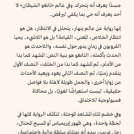
جسدًا يعرف أنه يتحرك. وفي عالم «تانغو الشيطان» لا
أحد يعرف أنه حي بما يكفي ليرقص..
إنها رواية عن عالم ينهار، يتحلل في الانتظار، هل هو
انتظار الخلاص، المعنى، القيامة؟ بل هو اللاشيء.. يحيا
القرويون في زمانٍ يدور حول نفسه، واللاحدث هو
الحدث بأكمله، التانغو هو بنية النص: المشهد كما بدا
من الأمام، ثم المشهد كما بدا من الخلف، النصف الأول
يتقدم زمنيًا، ثم النصف الثاني يعود ويعيد الأحداث
من زوايا أخرى، والجمل طويلة لاهثة بلا فواصل
حقيقية، ليست استعراضًا لغويًا، بل محاكاة
فسيولوجية للاختناق..
وفي خضم تلك المشاهد الموحلة، تتكثف الرواية كلها في
لحظة واحدة، وهي ظهور إيريمياس أو المسيح المحتال،
رجل غريب، يبدو أنه يمتلك سلطة مالية واجتماعية،