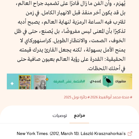
يُهزم، وأن الفن ما زال قادرًا على تضميد جراح العالم،
بل قد يكون آخر منقذ قبل الانهيار الكامل. في زمن
تقترب فيه الساعة الرمزية لنهاية العالم، يصبح أدبه
تذكيرًا بأن المعنى ليس مفروضًا، بل يُصنع، حتى في ظل
الخوف، الصمت، والانتظار الطويل. كراسنهوركاي لا
يمنح الأمل بسهولة، لكنه يجعل القارئ يدرك قيمته
الحقيقية: القدرة على رؤية العالم بعيون صافية حتى
في أحلك اللحظات.
# منحة محمد أبوالغيط 2026
# جائزة نوبل 2025
مراجع
توصيات
New York Times. (2012, March 18). László Krasznahorkai’s