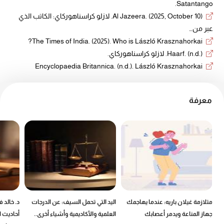
Satantango.
Al Jazeera. (2025, October 10). لازلو كراسناهوركاي: الكاتب الذي
عبر من…
The Times of India. (2025). Who is László Krasznahorkai?
Haarf. (n.d.). لازلو كراسناهوركاي.
Encyclopaedia Britannica. (n.d.). László Krasznahorkai
معرفة
ين
متلازمة غيلان باريه: عندما يهاجمك
اليد التي تحمل السيف: عن الدرجات
د. خالد 
جهاز المناعة ويدمر أعصابك
العلمية والأكاديمية وأشياء أخرى..
أحاديث ا