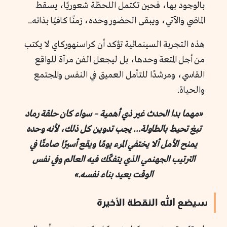
بالوجود بها، فحين تكتمل اللحظة شعوريًا، يسقط
الماضي والآتي، ويبقى الحضور وحده، زمنًا كافيًا بذاته..
هذه التجربة السينمائية تؤكد أن كراسنهوركاي لا يكتب
من أجل المتعة وحدها، بل ليجعل الفن مرآة للواقع
القاسي، ومرشدًا للتأمل العميق في النفس والمجتمع
والحياة.
«مهما بدا الحدث غير ذي أهمية – سواء كان حلقة رماد
تبغ تحيط بالطاولة… يجب تدوين كل ذلك، لأنه وحده
يمنح الأمل ألا يختفي المرء يومًا ويقع أسيرًا صامتًا في
الترتيب الجهنمي الذي يتفكّك فيه العالم وفي نفس
الوقت يعيد بناء نفسه.»
سيضع الله النقطة الأخيرة