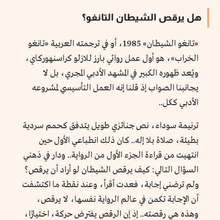
هل يرقص الشيطان التانغو؟
«تانغو الشيطان» 1985، أو في ترجمته العربية «تانغو
الخراب»، هو أول عمل روائي بارز للازلو كراسنهوركاي،
ويُعد ظهوره الكبير في المشهد الأدبي المجري، بل لا
يجانبنا الصواب إذ قلنا إنه العمل التأسيسي لمشروعه
الأدبي ككل..
ترنيمة سوداء، نص جنائزي طويل يتدفق كحمم سردية
بطيئة، صلاة بلا إله.. كان ذلك انطباعي الأول حين
انتهيت من قراءة الجزء الأول من الرواية.. ودار في ذهني
السؤال التالي: كيف يرقص الشيطان لو أراد أن يرقص؟
ولم ترضني إجابة، فعدت أقرأ، وعند نقطة ما اكتشفت
أن الإجابة تكمن في عالم الرواية نفسها، لا يرقص،
وهذه هي رقصته.. إذ إن الرقص يفترض حركة، اختيارًا،