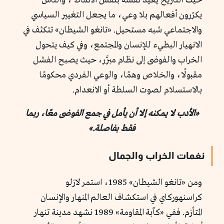
حيث التاريخ يعيد نفسه بنفس الأنماط ، والناس
يكرّرون أفعالهم بلا وعي، ما يجعل التغيير السياسي
والاجتماعي شبه مستحيل. «تانغو الشيطان» تتكثف في
الانهيار البطيء للإنسان والمجتمع، وفي كيف يتحول
الخراب والفوضى إلى نظام مبرَّر، حيث يصبح الفشل
مقبولًا، والخلاص وهمًا، والوعي الفردي محكومًا
بالاستسلام لصوت السلطة أو الانعدام.
«الأدب لا يمكنه إلا أن يأمل في جمع الفوضى معًا، ربما
فقط بفاصلة.»
نغمات الخراب والجمال
ومن «تانغو الشيطان» 1985، استمر لازلو
كراسنهوركاي في استكشاف العالم المنهار والإنسان
المتأزم. ففي «كآبة المقاومة» 1989 نشهد مدينة تنهار