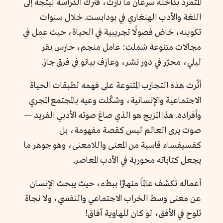
المتمرد بداخله سرعان ما ثارت، فترك الدراسة ليتجه إلى
اللغة والأدب الهنغاري في بودابست. خلال سنوات
تكوينه، خاض فصولًا تجريبية في الحياة، حيث عمل في
مجالات متنوعة شملت: عامل منجم، حارس بقر
ليلي، محرّر في دور نشر، وعازف بيانو في فرق جاز.
أثّرت هذه التجارب المتنوعة على فهمه لطبقات الحياة
الاجتماعية والإنسانية، وشكّلت وعيه بالمجتمع المجري
وأفراده. هذا المزيج هو الذي صاغ صوته الأدبي الفريد —
صوت يرى العالم ليس كقصة مفهومة، بل
كفسيفساء قاسية من المعنى واللامعنى، وهو جوهر ما
يجعل كتاباته محورية في الأدب المعاصر.
أعماله تكشف عالمًا منهارًا ببطء، حيث يبحث الإنسان
عن معنى وسط الخراب الاجتماعي والنفسي، ولا نجاة
تلوح في الأفق، لو كان للهاوية آفاق!