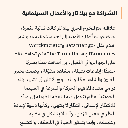
الشراكة مع بيلا تار والأعمال السينمائية
علاقته مع المخرج المجري بيلا تار كانت ثنائية مثمرة،
حيث حولت أفكاره الأدبية إلى لغة سينمائية مدهشة.
أفلام مثل «Satantango وWerckmeister
Harmonies وThe Turin Horse» لم تحافظ فقط
على الجو الروائي الثقيل، بل أضافت بعدًا بصريًا
جديدًا: إيقاعات بطيئة، مشاهد مطوّلة، وصمت يختبر
القارئ والمشاهد معًا. ولقد نجح الاثنان في تشييد بناء
درامي مضاد لمفاهيم الحركة والسرعة في السينما
الحديثة؛ عالم تتحول فيه اللقطة الطويلة إلى مرآة
للانتظار الإنساني، انتظار لا ينتهي، وكأنها دعوة لإعادة
النظر في معنى الزمن، وأنه لا يتشكل في مضيه
وتتابعاته، وإنما بتدفق الحياة في اللحظة، والتشبع