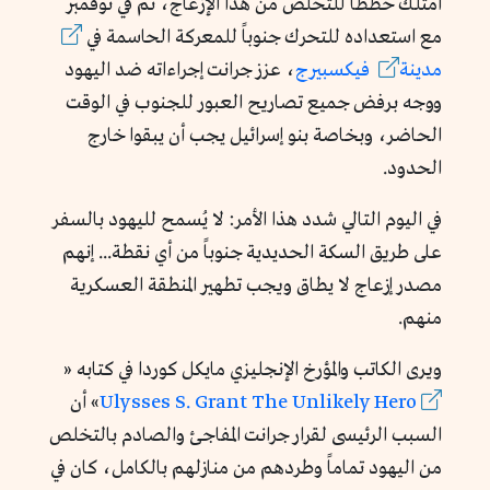
امتلك خططاً للتخلص من هذا الإزعاج، ثم في نوفمبر
مع استعداده للتحرك جنوباً للمعركة الحاسمة في
مدينة
فيكسبيرج
، عزز جرانت إجراءاته ضد اليهود
ووجه برفض جميع تصاريح العبور للجنوب في الوقت
الحاضر، وبخاصة بنو إسرائيل يجب أن يبقوا خارج
الحدود.
في اليوم التالي شدد هذا الأمر: لا يُسمح لليهود بالسفر
على طريق السكة الحديدية جنوباً من أي نقطة... إنهم
مصدر إزعاج لا يطاق ويجب تطهير المنطقة العسكرية
منهم.
ويرى الكاتب والمؤرخ الإنجليزي
مايكل كوردا
في كتابه «
Ulysses S. Grant The Unlikely Hero
» أن
السبب الرئيسى لقرار
جرانت
المفاجئ والصادم بالتخلص
من اليهود تماماً وطردهم من منازلهم بالكامل، كان في