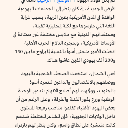
لم يكن هؤلاء اليهود
موضع
ترحيب
دائماً في
الأرض الجديدة، إذ كان ينظر إلى الجماعات اليهودية
الوافدة في المدن الأمريكية بعين الريبة، بسبب غرابة
اللغة التي مارسوها مع لكنة إنجليزية ثقيلة،
ومعتقداتهم الدينية مع ملابس مختلفة غير معتادة في
الأوساط الأمريكية، وبمجرد اندلاع الحرب الأهلية
اتخذت الأمور منحنى أسوأ بالنسبة لما يراوح ما بين 150
و200 ألف يهودي الذين عاشوا هناك.
ففي الشمال، استخفت الصحف الشعبية باليهود
ووصفتهم بالانفصاليين والداعين للتمرد أسوة
بالجنوب، ووجَّهت لهم أصابع الاتهام بتدمير الوحدة
الوطنية وزرع بذور الفتنة والفرقة، وعلى الرغم من أن
بعض اليهود الأغنياء تقلدوا مناصب رفيعة المستوى
داخل الولايات الجنوبية، فإن المشاعر المختلطة ضدهم
كانت منتشرة على نطاق واسع،
وكان ينظر لهم بازدراء