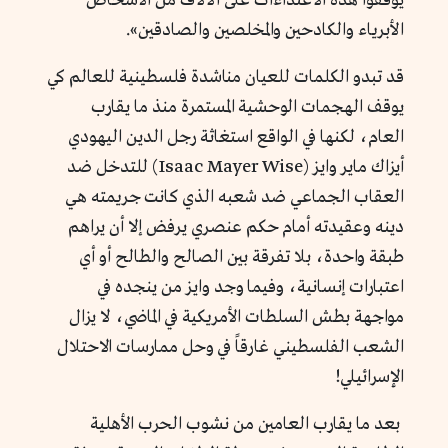
يوقفوا هذه الاعتداءات على الآلاف من الأشخاص
الأبرياء والكادحين والمخلصين والصادقين».
قد تبدو الكلمات للعيان مناشدة فلسطينية للعالم كي
يوقف الهجمات الوحشية المستمرة منذ ما يقارب
العام، لكنها في الواقع استغاثة رجل الدين اليهودي
أيزاك ماير وايز
(Isaac Mayer Wise) للتدخل ضد
العقاب الجماعي ضد شعبه الذي كانت جريمته هي
دينه وعقيدته أمام حكم عنصري يرفض إلا أن يراهم
طبقة واحدة، بلا تفرقة بين الصالح والطالح أو أي
اعتبارات إنسانية، وفيما وجد وايز من ينجده في
مواجهة بطش السلطات الأمريكية في الماضي، لا يزال
الشعب الفلسطيني غارقاً في وحل ممارسات الاحتلال
الإسرائيلي!
بعد ما يقارب العامين من نشوب الحرب الأهلية