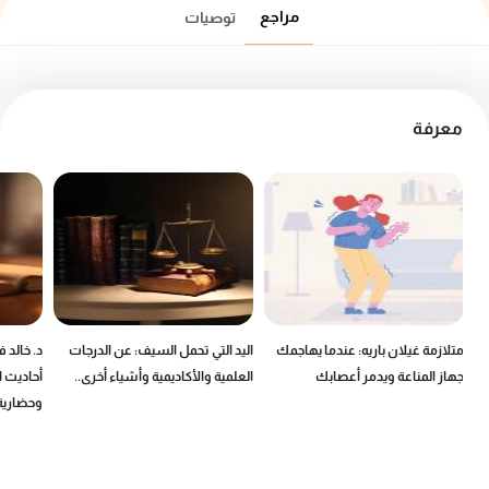
مراجع
توصيات
معرفة
ين
متلازمة غيلان باريه: عندما يهاجمك
اليد التي تحمل السيف: عن الدرجات
د. خالد 
جهاز المناعة ويدمر أعصابك
العلمية والأكاديمية وأشياء أخرى..
أحاديث ا
وحضارية