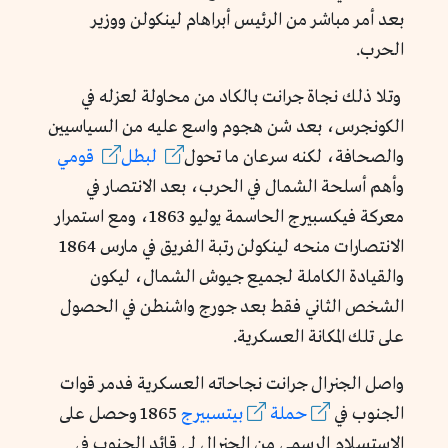
بعد أمر مباشر من الرئيس أبراهام لينكولن ووزير
الحرب.
وتلا ذلك نجاة جرانت بالكاد من محاولة لعزله في
الكونجرس، بعد شن هجوم واسع عليه من السياسيين
والصحافة، لكنه سرعان ما تحول
لبطل
قومي
وأهم أسلحة الشمال في الحرب، بعد الانتصار في
معركة فيكسبيرج الحاسمة يوليو 1863، ومع استمرار
الانتصارات منحه لينكولن رتبة الفريق في مارس 1864
والقيادة الكاملة لجميع جيوش الشمال، ليكون
الشخص الثاني فقط بعد جورج واشنطن في الحصول
على تلك المكانة العسكرية.
واصل الجنرال جرانت نجاحاته العسكرية فدمر قوات
الجنوب في
حملة
بيتسبيرج
1865 وحصل على
الاستسلام الرسمي من الجنرال لي قائد الجنوب في