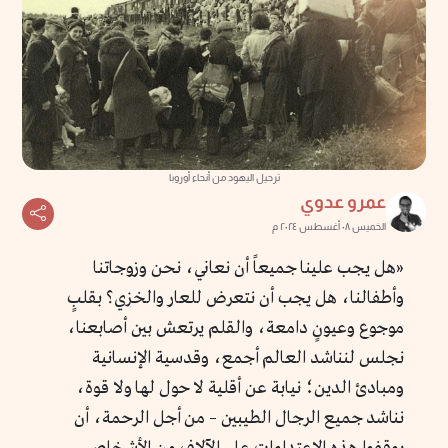
ترحيل اليهود من أنحاء أوروبا
عمرو عدوي
الخميس ٠٨ أغسطس ٢٠٢٤ م
«هل يجب علينا جميعاً أن نعاني، نحن وزوجاتنا
وأطفالنا، هل يجب أن نتعرض للعار والخزي؟ بقلبٍ
موجوع وعيونٍ دامعة، والقلم يرتعش بين أصابعنا،
نجلس لنناشد العالم أجمع، وقدسية الإنسانية
ومبادئ الدين؛ نيابة عن أقلية لا حول لها ولا قوة،
نناشد جميع الرجال الطيبين – من أجل الرحمة، أن