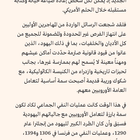
الجديد إذ يمكن لكل شخص إعادة صياغة حياته وكتابة
مستقبله خلال الحلم الأمريكي.
فلقد شجعت الرسائل الواردة من المهاجرين الأوليين
على انتهاز الفرص غير المحدودة والمضمونة للجميع من
كل الأديان والخلفيات، بما في ذلك اليهود، الذين
عانوا من قيود قانونية صارمة حدّدت أماكن عيشهم
ومهناً معينة لا يُسمح لهم بممارسة غيرها، بجانب
تحيزات تاريخية وازدراء من الكنيسة الكاثوليكية، مع
شكوك وريبة
قديمة أصبحت
سمة أساسية لتعامل
العامة الأوروبيين معهم.
في هذا الوقت كانت عمليات النفي الجماعي تكاد تكون
سمة بارزة لتعامل الأوروبيين مع جالياتهم اليهودية
فسبَق وأن كان الطرد الكبير لليهود من إنجلترا عام
1290، وعمليات النفي من فرنسا في 1306 و1394،