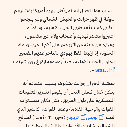
بسبب هذا الجدل المستمر نُظر ليهود أمريكا باعتبارهم
شوكة في ظهر جرانت والجيش الشمالي ولم ينجحوا
قط في كسب ثقة طرفي الحرب الأهلية، ودائماً ما
اعتبروا مصدر تهديد وأصحاب ولاء غير مضمون،
وعبارة عن حفنة من المتربحين على آلام الحرب ودماء
الجنود، إذ ارتبط لفظ يهودي بالتاجر عديم الضمير
بحلول الحرب الأهلية، طبقاً لموسوعة المؤرخ رون شيرنو «
»،
Grant
تمسّك الجنرال جرانت بشكوكه بسبب اعتقاده أنه
يمكن خلال تسلل التجار أن يقوموا بتمرير المعلومات
العسكرية على طول الطريق، مثل مكان معسكرات
القوات والوجهة القادمة وعدد القوات، كالدور الذي
لعبه
لويس
تريجير
(Louis Trager) لصالح
الشمال، وتزايدت الأصوات المطالبة بالسيطرة على