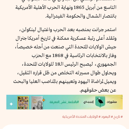
التاسع من أبريل 1865 ونهاية الحرب الأهلية الأمريكية
بانتصار الشمال والحكومة الفيدرالية.
استمر جرانت بمنصبه بعد الحرب واغتيال لينكولن،
وتقلد أعلى رتبة عسكرية ممكنة في تاريخ أمريكا جنرال
جيش الولايات المتحدة التي صنعت من أجله خصيصاً،
وفاز بالانتخابات الرئاسية في 1868 مع الحزب
الجمهوري، ليصبح الرئيس الـ18 للولايات المتحدة،
ويحاول طوال مسيرته التخلص من ظل قراره الثقيل،
ويميل لمراضاة اليهود وتعيينهم بالمناصب العليا والبحث
عن بعض حقوقهم.
# تاريخ
# اليهود
# الولايات المتحدة الأمريكية