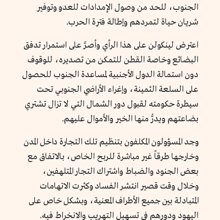
الجنوب، للحد من وصول الإمدادات للعدو وتوفير
شريان حياة لتمردهم وإطالة فترة الحرب.
اعترض لينكولن على هذا الرأي وأصرَّ على استمرار تدفق
البضائع وخاصة القطن للتمكن من تصديره، للوقوف
دون استمالة الدول الأجنبية لمساعدة الجنوب للحصول
على السلعة الثمينة، وإغراء الأراضي الجنوبي تحت
سيطرة حكومته لقبول دور الشمال التي لا تزال تشتري
بضاعتهم ويدرُّ منها الخير والأموال عليهم.
وجد المسؤولون المكلفون بتنظيم تلك التجارة داخل المدن
وخارجها طرقاً غير مباشرة للربح الخاص، بالاتفاق مع
بعض الجنود والضباط واشتراك التجار المتلهفين،
وخلال وقت قصير انتشر الفساد وكثرت الاتهامات
المتبادلة بين جميع الأطراف المعنية، وبشكل خاص على
اليهود ودورهم في تسهيل التهريب والانخراط فيه.