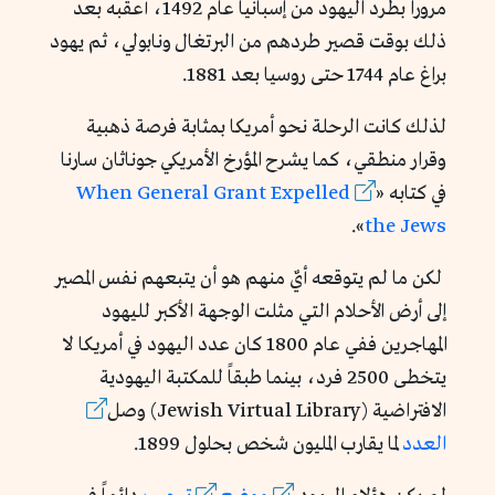
مروراً بطرد اليهود من إسبانيا عام 1492، أعقبه بعد
ذلك بوقت قصير طردهم من البرتغال ونابولي، ثم يهود
براغ عام 1744 حتى روسيا بعد 1881.
لذلك كانت الرحلة نحو أمريكا بمثابة فرصة ذهبية
وقرار منطقي، كما يشرح المؤرخ الأمريكي
جوناثان سارنا
في كتابه «
When General Grant Expelled
».
the Jews
لكن ما لم يتوقعه أيٌ منهم هو أن يتبعهم نفس المصير
إلى أرض الأحلام التي مثلت الوجهة الأكبر لليهود
المهاجرين ففي عام 1800 كان عدد اليهود في أمريكا لا
يتخطى 2500 فرد، بينما طبقاً للمكتبة اليهودية
الافتراضية (Jewish Virtual Library) وصل
العدد
لما يقارب المليون شخص بحلول 1899.