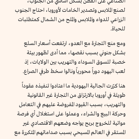
الصناعي على القطن بشكل أساسي من الجنوب،
لصنع الملابس وتصدير الخامات لأوروبا، احتاج الجنوب
الزراعي للدواء والملابس والملح من الشمال كمتطلبات
للحياة.
ومع منع التجارة مع العدو، ارتفعت أسعار السلع
بشكل جنوني بسبب نقصها، مما أدى لظهور بيئة
خصبة للسوق السوداء والتهريب بين الولايات، إذ
لعب اليهود دوراً محورياً ونالوا سخط طرفي الصراع.
هنا كرّرت الجالية اليهودية ما اعتادوا تنفيذه عقوداً
طويلة في أوروبا بالارتزاق من التجارة غير القانونية
والتهريب، بسبب القيود المفروضة عليهم في التعامل
وحركة البيع والشراء، وعملوا على استغلال أي فرصة
مواتية للخروج بربح
يواجه وضعهم الاقتصادي غير
المستقر في العالم المسيحي بسبب صداماتهم المتكررة مع