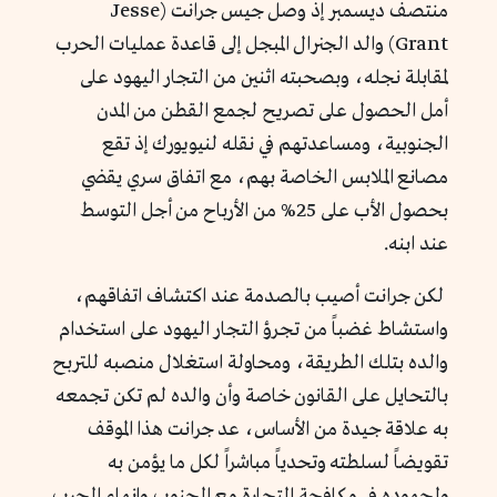
منتصف ديسمبر إذ وصل جيس جرانت (
Jesse
Grant
) والد الجنرال المبجل إلى قاعدة عمليات الحرب
لمقابلة نجله، وبصحبته اثنين من التجار اليهود على
أمل الحصول على تصريح لجمع القطن من المدن
الجنوبية، ومساعدتهم في نقله لنيويورك إذ تقع
مصانع الملابس الخاصة بهم، مع اتفاق سري يقضي
بحصول الأب على 25% من الأرباح من أجل التوسط
عند ابنه.
لكن جرانت أصيب بالصدمة عند اكتشاف اتفاقهم،
واستشاط غضباً من تجرؤ التجار اليهود على استخدام
والده بتلك الطريقة، ومحاولة استغلال منصبه للتربح
بالتحايل على القانون خاصة وأن والده لم تكن تجمعه
به علاقة جيدة من الأساس، عد جرانت هذا الموقف
تقويضاً لسلطته وتحدياً مباشراً لكل ما يؤمن به
ولجهوده في مكافحة التجارة مع الجنوب وإنهاء الحرب