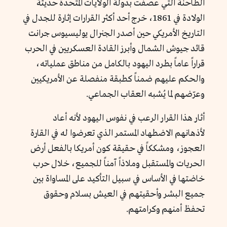
الطاحنة التي عصفت بدولة الولايات المتحدة حديثة
الولادة في 1861، خرج أحد أكثر القرارات إثارة للجدل في
التاريخ الأمريكي حين أصدر الجنرال يوليسيوس جرانت
قائد جيوش الشمال وأبرز القادة العسكريين في الحرب
قراراً عاماً بطرد اليهود بالكامل من مناطق عملياته،
والحكم عليهم ضمناً كطبقة منفصلة عن الأمريكيين
وعرّضهم لما يُشبه العقاب الجماعي.
أثار هذا القرار الرعب في نفوس اليهود لأنه أعاد
لأذهانهم الاضطهاد المستمر الذي تعرضوا له في القارة
العجوز، ومشككاً في حقيقة كون أمريكا بالفعل أرض
الحريات والمستقبل وملاذاً آمناً للجميع، خلال حرب
خاضتها في الأساس في سبيل التأكيد على المساواة بين
جميع البشر وأحقيتهم في العيش بسلام وحقوق
تحفظ أمنهم وكرامتهم.