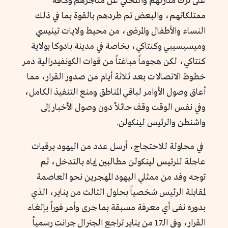
على ترك منازلهم والتخلي عن متاجرهم وكافة
ممتلكاتهم، والبعض تم طردهم بالقوة بما في ذلك
النساء والأطفال والمرضى، من محيط ولايات تينيسي
وميسيسيبي وكنتاكي، بخاصة في مدينة بادوكا بولاية
كنتاكي، لكن هجوماً مباغتاً من قوات الكونفيدرالية دمر
خطوط الاتصالات بعد ثلاثة أيام من صدور القرار، مما
أعاق وصول الأوامر لباقي المناطق ومنع التنفيذ الكامل،
وفي نفس الوقت وقف حائلاً دون وصول الأخبار إلى
واشنطن والرئيس لينكولن.
في محاولة للاحتجاج، أرسل عدد من اليهود برقيات
عاجلة للرئيس لينكولن مطالبين إياه بالتدخل، ثم
توجه وفد من ممثلي اليهود المهجرين نحو العاصمة
لمقابلة الرئيس شخصياً بحلول الثالث من يناير، الذي
بدوره نفى أي معرفة مسبقة بما جرى وأمر فوراً بإلغاء
القرار، وفي الـ17 من يناير تراجع الجنرال جرانت رسمياً