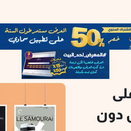
على
 دون