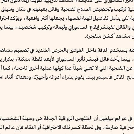
تأثير الساموراي على المعايشة، مشاهد تدريبية طويلة ربما تكون أكثر
نتون كوربين على عملية تركيب وتخصيص السلاح لضحية وقاتل بعينهم في مكان و
كية لكي يتأمل تفاصيل المهنة نفسها، يجعلها أكثر واقعية، ويؤكد احت
القاتل لفينشر إيقاع الساموراي وثيماته وتركيب شخصيته، بينما يس
 بل مشاهد أكشن متفجرة.
نه يستخدم الدقة داخل الفوضى بالحرص الشديد في تصميم مشاهد 
)، بينما يأخذ قاتل فينشر تأثير الساموراي لأبعد نقطة ممكنة، بتكرار
فاء عن الضحية التي لا تعني شيئاً عدا كونها عملية أخرى ناجحة، كم
القاتل فاسبندر بينما يقوم بشراء أدواته وأجهزته ومعداته أثناء است
Senses Of C أدريان دانكس في عوالم ميلفيل أن الطقوس الرواقية الجافة هي وسيل
احترافية صارمة، وفي لحظة كسر تلك الاحترافية أو النقاء فإن عال