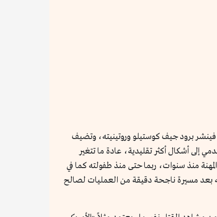
القاتل - The killer» (1989) لجون وو، وجون ويك، و«القاتل - the killer» (2023) لديفيد فينشر برود جيف كوستيلو وروتينيته، وتضيف
ي إلى أشكال أكثر تقليدية، عادة ما تتغير
المهنة منذ سنوات، ربما حتى منذ طفولته كما في
له بعد مسيرة ناجحة دقيقة من العمليات لصالح