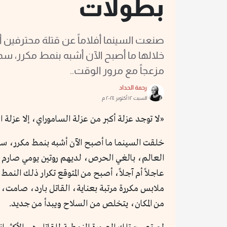
بطولات
صنعت السينما أفلاماً عن قتلة محترفين
خلالها ما أصبح الآن أشبه بنمط مكرر، سما
مزعجاً مع مرور الوقت..
رحمة الحداد
السبت ١٢ أكتوبر ٢٠٢٤ م
«لا توجد عزلة أكبر من عزلة الساموراي، إلا عزلة ال
خلقت السينما ما أصبح الآن أشبه بنمط مكرر، سم
العالم، بالغي الحرص، لديهم روتين يومي صارم،
عاجلاً أم آجلاً، أصبح من المتوقع تكرار ذلك النم
ملابس مكررة مرتبة بعناية، القاتل بارد، صامت، 
من المكان، يتخلص من السلاح ويبدأ من جديد.