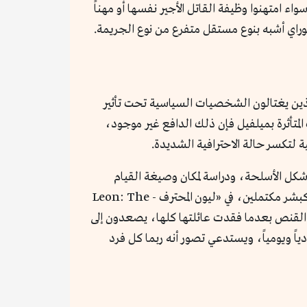
Tax» لجون كوستيلو، وغيرهم الكثيرون، سواء امتهنوا وظيفة القاتل الأجير نفسها أو مهناً
راي أشبه بنوع مستقل متفرع من نوع الجريمة.
الذين يغتالون الشخصيات السياسية تحت تأثير
المتأثرة بميلفيل فإن ذلك الدافع غير موجود،
 لتكسر حالة الاحترافية الشديدة.
كل الأسلحة، ودراسة لمكان وصيغة القيام
بالمهمة، يصبح الأفراد المقتولون في هذه العمليات أهدافاً أشبه بالألواح الورقية يصعب بناء عاطفة تجاههم أو تصورهم كبشر مكتملين، في «ليون المحترف - Leon: The
ةر ليعلمها القنص بعدما فقدت عائلتها كلها، يصعدون إلى
ً ويومياً، ويستدعي تصور أنه ربما كل فرد