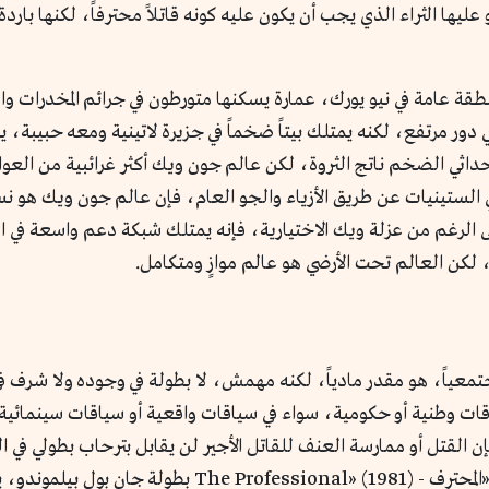
عليها الثراء الذي يجب أن يكون عليه كونه قاتلاً محترفاً، لكنها باردة 
طقة عامة في نيو يورك، عمارة يسكنها متورطون في جرائم المخدرات وا
ور مرتفع، لكنه يمتلك بيتاً ضخماً في جزيرة لاتينية ومعه حبيبة،
لحداثي الضخم ناتج الثروة، لكن عالم جون ويك أكثر غرائبية من العو
 الستينيات عن طريق الأزياء والجو العام، فإن عالم جون ويك هو
لرغم من عزلة ويك الاختيارية، فإنه يمتلك شبكة دعم واسعة في الكونت
لكن العالم تحت الأرضي هو عالم موازٍ ومتكامل.
جتمعياً، هو مقدر مادياً، لكنه مهمش، لا بطولة في وجوده ولا شرف
وطنية أو حكومية، سواء في سياقات واقعية أو سياقات سينمائية ت
مستحيلة – Impossible Mission»، فإن القتل أو ممارسة العنف للقاتل الأجير لن يقابل بتر
من أجلها الحكومات، يتأطر ذلك بوضوح في فيلم «المحترف - 