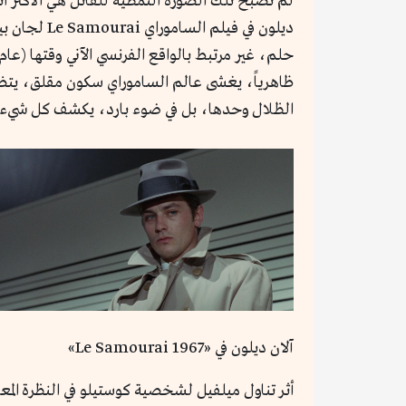
ديلون في ف
ظاهرياً، يغشى عالم الساموراي سكون مقلق، يتضاد
الظلال وحدها، بل في ضوء بارد، يكشف كل شيء في ن
آلان ديلون في «Le Samourai 1967»