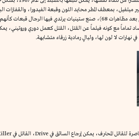
لم تصبح تلك الصورة النمطي
يلم الساموراي Le Samourai لجان بيير ميلفيل، بمعطف المطر محايد اللون وقبعة الفيدورا، و
حلم، غير مرتبط بالواقع الفرنسي الآني وقتها (عام بعد مظاهرات 68)، صنع ستينيات ير
 تماماً مع كونه فيلماً عن القتل، القتل كعمل دوري وروتيني، يمكن 
هارات لا لون لها، وليالٍ رمادية زرقاء متشابهة.