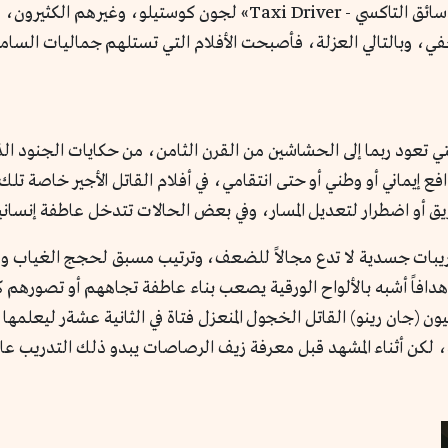
«ليون المحترف – Leon»، وحتى ترافيس بيكل في «سائق التاكسي - i Driver
ي، وبالتالي العزلة، فأصبحت الأفلام التي تستلهم جماليات السامو
التي تعود ربما إلى الحشاشين من القرن الثامن، من حكايات الجنود 
 إيماني أو وطني أو حتى انتقامي، في أفلام القاتل الأجير خاصة تلك 
يق أو اضطرار لتعديل المسار، وفي بعض الحالات تتدخل عاطفة إنسانية
تدريبات جسدية لا تدع مجالاً للضعف، وترتيب مسبق لحجج الغياب وش
ر بالساموراي يأخذ ليون (جان رينو) القاتل الخجول المنعزل فتاة في الثانية عش
لكن أثناء المشهد قبل معرفة زيف الرصاصات يبدو ذلك التدريب عاديا