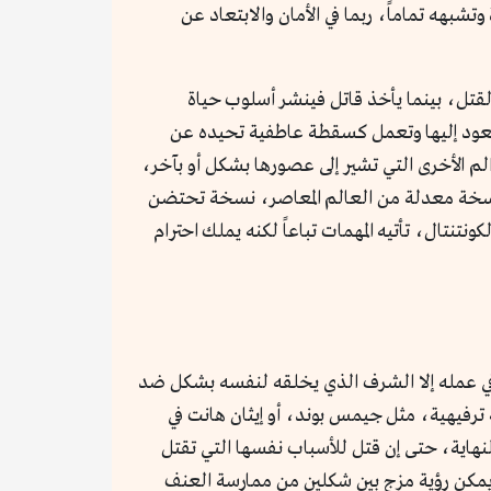
وتشبهه تماماً، ربما في الأمان والابتعاد عن
لقتل، بينما يأخذ قاتل فينشر أسلوب حياة
 يعود إليها وتعمل كسقطة عاطفية تحيده عن
الم الأخرى التي تشير إلى عصورها بشكل أو بآخر،
 نسخة معدلة من العالم المعاصر، نسخة تحتضن
نتال، تأتيه المهمات تباعاً لكنه يملك احترام
 في عمله إلا الشرف الذي يخلقه لنفسه بشكل ضد
رفيهية، مثل جيمس بوند، أو إيثان هانت في
حاب بطولي في النهاية، حتى إن قتل للأسباب نفسها التي تقتل
The Professional» (1981) بطولة جان بول بيلموندو، يمكن رؤية مزج بين شكلين من ممارسة العنف