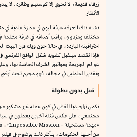
زرقاء قديمة، لا تحوي إلا كوستيلو وطائره، لا يبدو 
الأنظار.
تشبه تلك الغرفة غرفة ليون في عمارة عادية في من
مختلف ومزدوج، يراقب أهدافه في غرفة مظلمة في د
احترافيته الباردة، في حالة جون ويك فإن البيت ا
فإذا تقصد ميلفيل تشويه شكل الواقع الفرنسي في
عوالم الجريمة ومواثيق الشرف الخاصة بها، وعلى ا
وتقدير العاملين في مجاله، فهو مجرم تحت أرضي، 
قتل بدون بطولة
تكمن تراجيديا القاتل في كون عمله غير مشكور م
مجتمعي، على عكس قتلة آخرين يعملون في سياقات 
«مهمة 