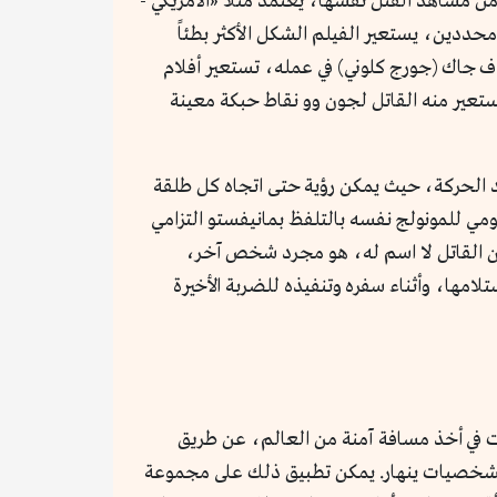
 من مشاهد القتل نفسها، يعتمد مثلاً «الأمريكي -
سياق محددين، يستعير الفيلم الشكل الأكثر بطئاً
راف جاك (جورج كلوني) في عمله، تستعير أفلام
تعير منه القاتل لجون وو نقاط حبكة معينة
الحركة، حيث يمكن رؤية حتى اتجاه كل طلقة
 يومي للمونولج نفسه بالتلفظ بمانيفستو التزامي
ا أن القاتل لا اسم له، هو مجرد شخص آخر،
لامها، وأثناء سفره وتنفيذه للضربة الأخيرة
ة الشخصيات في أخذ مسافة آمنة من العالم، عن طريق
م الشخصيات ينهار. يمكن تطبيق ذلك على مجموعة