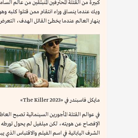
كبيرة من القتلة المحترفين المنبثقين من عالم الس
ويك عندما ينساق وراء انتقام ممن قتلوا كلبه وه
ينهار العالم عندما يخطئ القاتل الهدف، التعرض ل
مايكل فاسبندر في «The Killer 2023»
في عوالم القتلة المأجورين السينمائية تصبح العاط
الإفصاح عن هويته، لكن ميلفيل لم يحول تورطه إل
الشرف اليابانية في اسم الفيلم والاقتباس الذي