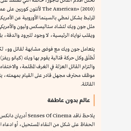
تحتل أفلام القاتل المأجور، خاصة التي تعتمد على 
The American» (2010) لأ
المرتبط بشكل نمطي بالسينما الأوروبية عن الأمري
مثل جون ويك لتشاد ستاليسكس وليون والأمريكي و
ويقلب نواياه الرئيسية، لا وجود للبرود والدقة،
يتعامل جون ويك مع فوضى مشابهة لقاتل وو، لك
تُطلَق وكل حركة قتالية يقوم بها ويك (كيانو ريفز
والتزام القاتل العزلة في الغرف المظلمة، والاخت
موظف محترف مجهل قادر على القيام بمهمته، يتابع 
القاتلة.
عالم بدون عاطفة
يلاحظ ناقد inema
الحفاظ على شكل من النقاء المستحيل، أو ادعاء 