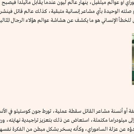
اموراي أو عوالم ميلفيل، ينهار عالم ليون عندما يقابل ماتيلدا فيصبح
و صلته الوحيدة بأي مشاعر إنسانية متبقية، كذلك عالم قاتل فينش
لخطأ الإنساني هو ما يكشف عن هشاشة عوالم هؤلاء الرجال المثاليين
فة أو أنسنة مشاعر القاتل سقطة عملية، تورط جون كوستيلو في الأنسن
ى ميلودراما مكتملة، استعاض عن ذلك بتعزيز تراجيدية نهايته، ورب
 يبدؤه عن عزلة الساموراي، وكأنه يسخر بشكل مبطن من الفكرة نفسه