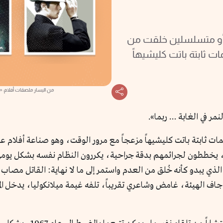
 أو متسلسلين خلقت من
ت ثابتة باتت كليشيهاً
من اليسار ملصقات أفلام: «Le Samourai» / «The Killer 2023»/ «The Killer 1989»
نمر في الغابة … ربما».
ات ثابتة باتت كليشيهاً مزعجاً مع مرور الوقت، وهو صناعة أفلام 
 يخططون لجرائمهم بدقة جراحية، يكررون النظام نفسه بشكل يومي،
ط الذي يبدو كأنه خُلق من العدم واستمر إلى ما لا نهاية: القاتل مص
جاف الهيئة، غامض وشاعري تقريباً، تلفه غيمة ميلانكوليا، يدخل ا