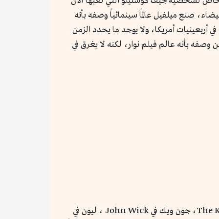
ة للقاتل هي الأكثر انتشاراً من تلقاء نفسها، يمكن تتبعها بالضبط إلى عام 1967، بشكل خاص لشخصية جيف كوستيلو التي لعبها آلان
القفازات البيضاء، صنع ميلفيل عالماً سينمائياً وصفه بأنه
تدي فيها الرجال قبعات كأنهم في أربعينيات أمريكا، ولا يوجد ما يحدد الزمن
وصفه بأنه عالم فيلم نوار، لكنه لا يغرق في
أثر تناول ميلفيل لشخصية كوستيلو في النظرة المعاصرة للقاتل المحترف، يمكن إرجاع السائق في Drive، القاتل في The Killer، جون ويك في John Wick ، ليون في