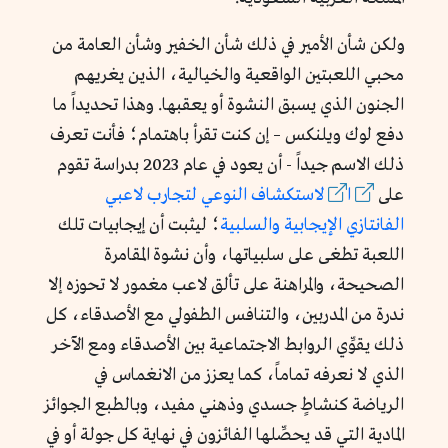
ولكن شأن الأمير في ذلك شأن الخفير وشأن العامة من
محبي اللعبتين الواقعية والخيالية، الذين يغريهم
الجنون الذي يسبق النشوة أو يعقبها. وهذا تحديداً ما
دفع لوك ويلنكس – إن كنت تقرأ باهتمام؛ فأنت تعرف
ذلك الاسم جيداً - أن يعود في عام 2023 بدراسة تقوم
على
ا
لاستكشاف النوعي لتجارب لاعبي
الفانتازي الإيجابية والسلبية
؛ ليثبت أن إيجابيات تلك
اللعبة تطغى على سلبياتها، وأن نشوة المقامرة
الصحيحة، والمراهنة على تألق لاعب مغمور لا تحوزه إلا
ندرة من المدربين، والتنافس الطفولي مع الأصدقاء، كل
ذلك يقوِّي الروابط الاجتماعية بين الأصدقاء ومع الآخر
الذي لا نعرفه تماماً، كما يعزز من الانغماس في
الرياضة كنشاطٍ جسدي وذهني مفيد، وبالطبع الجوائز
المادية التي قد يحصِّلها الفائزون في نهاية كل جولة أو في