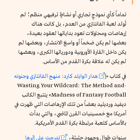
تماماً كأي نموذجٍ تجاري أو نشاطٍ ترفيهي منظم؛ لم
تُولد لعبة الفانتازي من العدم، بل كانت هناك
إرهاصات ومحاولات تعود بداياتها لعقود بعيدة،
بعضها لم يكن ضخماً أو واسعَ الانتشار، وبعضها لم
يكن داخل القارة الأوروبية ودورياتها الكبرى، وبعضها
لم يكن له علاقة بكرة القدم من الأساس.
في كتاب «إ
هدار الوايلد كارد: منهج الفانتازي وجنونه
-Wasting Your Wildcard: The Method and
Madness of Fantasy Football» يتتبع الكاتب
ديفيد ورديليد بعضاً من تلك الإرهاصات التي ظهرت في
أمريكا مع خمسينيات القرن الماضي، والتي بدأت
بالأساس كلعبة مرتبطة بكرة القدم الأمريكية.
سنوات طوال وجهود حثيثة،
تدرجت على إثرها