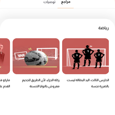
مراجع
توصيات
رياضة
الحارس الثالث: اليد البطالة ليست
ركلة الجزاء: لأن الطريق للجحيم
ماركو ف
بالضررة نجسة
مفروش بالنوايا الحسنة
القدم عل