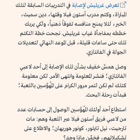
تعرض غريليش لإصابة
في التدريبات السابقة لتلك
المباراة، وكتم مدرب أستون فيلا وقتها، دين سميث،
الخبر، لئلا يمنح منافسه تفوقاً ذهنياً، ولكي يربك
خططه بمفاجأة غياب غريليش. نجحت خطة التكتم
تلك حتى ساعات قليلة، قبل الموعد النهائي لتعديلات
الجولة في الفانتازي.
وصل همسٌ خفيف بشأن تلك الإصابة إلى أحد لاعبي
الفانتازي؛ فنشر المعلومة وانتهى الأمر. لكن معلومة
كتلك لم تكن لتمر مرور الكرام على المُهوَّسين باللعبة؛
فبدأت رحلة البحث.
استطاع أحد أولئك المُهوَّسين الوصول إلى حسابات عدد
من لاعبي فريق أستون فيلا عبر اللعبة وهم: مات
تارجيت، نيل تايلور، كونور هوريهان؛ والاطلاع على
تشكيلاتهم، فخمِّن ماذا وجد؟