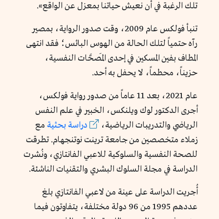
تلك الرغبة في أن نعيش حياتنا بمعزل عن الواقع».
تنبأ فولكس عام 2009، وقت صدور الرواية، بمصير
رآه حتمياً لتلك الحالة من الهوس البائس؛ فقد انتهى
المطاف بفين المسكين في إحدى المَصحَّات النفسية،
حزيناً، محطماً، لا يحفل به أحد.
عام 2021، بعد 11 عاماً من صدور رواية فولكس،
أجرى الدكتور لوك ويلنكس، الخبير في علم النفس
الرياضي والتدريبات الرياضية،
دراسة بحثية
مع
زملاء متخصصين من جامعة ترينت نوتنجهام. تطرقت
للصحة النفسية والسلوكية للاعبي الفانتازي، ونُشرت
الدراسة في مجلة السلوك البشري والتقنيات الناشئة.
أُجريت الدراسة على عينة من لاعبي الفانتازي بلغ
عددهم 1995 من 96 دولة مختلفة، يتفاوتون فيما