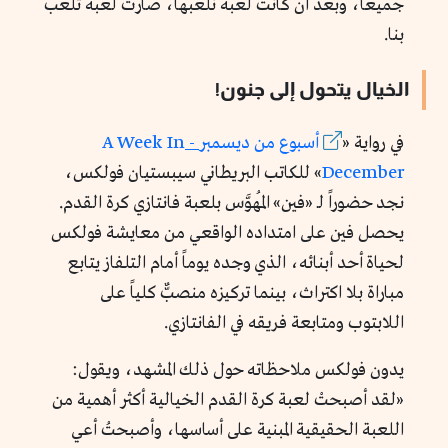
جميعاً، وبعد أن كانت لعبة نلعبها، صارت لعبة تلعب
بنا.
الخيال يتحول إلى جنون!
في رواية «
أسبوع من ديسمبر
-
A Week In
December
» للكاتب البريطاني سيبستيان فولكس،
نجد حضوراً لـ «فين» المُهوَّس بلعبة فانتازي كرة القدم.
يحصل فين على امتداده الواقعي من معايشة فولكس
لحياة أحد أبنائه، الذي وجده يوماً أمام التلفاز يتابع
مباراة بلا اكتراث، بينما تركيزه منصبٌّ كلياً على
اللابتوب ومتابعة فريقه في الفانتازي.
يدون فولكس ملاحظاته حول ذلك المشهد، ويقول:
«لقد أصبحتْ لعبة كرة القدم الخيالية أكثر أهمية من
اللعبة الحقيقية المبنية على أساسها، وأصبحتُ أعي