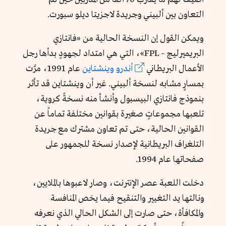
التعاون بين ألبيني وجريدة لاجزيتا ديلو سبورت.
ويمكن القول إن النسخة الحالية من «فانتازي
البريميرليج – FPL»، التي هي امتداد لجهودٍ بدأها رجل
الأعمال البريطاني
أندرو وينشتاين
عام 1991، مرَّت
بمسارٍ مشابه لنسخة ألبيني. غير أن وينشتاين قد تأثر
بنموذج فانتازي البيسبول وأنشأ منه نسخةً كروية،
تلعبها مجموعاتٍ صغيرة بقوانين مختلفة تماماً عن
القوانين الحالية، حتى تم تعاون مشترك مع جريدة
التلغراف البريطانية لإصدار نسخة للجمهور على
صفحاتها عام 1994.
دخلت اللعبة عصر الإنترنت، وصار لاعبوها بالملايين،
ونالتها يد التغيير والتنقيح فيما يخص المنافسة
والمكافأة، حتى صارت إلى الشكل الحالي الذي نعرفه