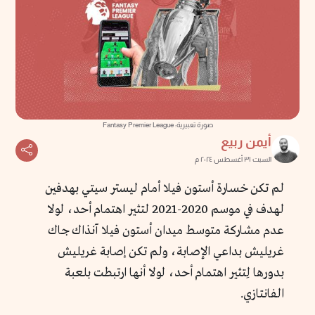
صورة تعبيرية: Fantasy Premier League
أيمن ربيع
السبت ٣١ أغسطس ٢٠٢٤ م
لم تكن خسارة أستون فيلا أمام ليستر سيتي بهدفين
لهدف في موسم 2020-2021 لتثير اهتمام أحد، لولا
عدم مشاركة متوسط ميدان أستون فيلا آنذاك جاك
غريليش بداعي الإصابة، ولم تكن إصابة غريليش
بدورها لِتثير اهتمام أحد، لولا أنها ارتبطت بلعبة
الفانتازي.