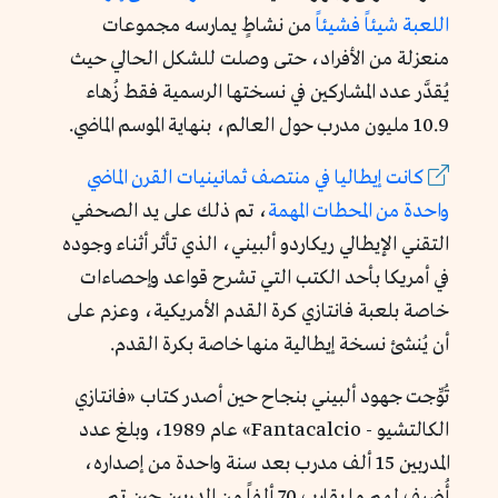
اللعبة شيئاً فشيئاً
من نشاطٍ يمارسه مجموعات
منعزلة من الأفراد، حتى وصلت للشكل الحالي حيث
يُقدَّر عدد المشاركين في نسختها الرسمية فقط زُهاء
10.9 مليون مدرب حول العالم، بنهاية الموسم الماضي.
كانت إيطاليا في منتصف ثمانينيات القرن الماضي
واحدة من المحطات المهمة
، تم ذلك على يد الصحفي
التقني الإيطالي ريكاردو ألبيني، الذي تأثر أثناء وجوده
في أمريكا بأحد الكتب التي تشرح قواعد وإحصاءات
خاصة بلعبة فانتازي كرة القدم الأمريكية، وعزم على
أن يُنشئ نسخة إيطالية منها خاصة بكرة القدم.
تُوِّجت جهود ألبيني بنجاح حين أصدر كتاب «فانتازي
الكالتشيو - Fantacalcio» عام 1989، وبلغ عدد
المدربين 15 ألف مدرب بعد سنة واحدة من إصداره،
أُضيف لهم ما يقارب 70 ألفاً من المدربين حين تم