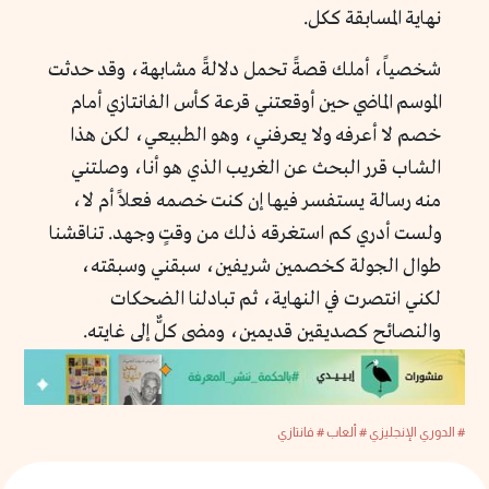
نهاية المسابقة ككل.
شخصياً، أملك قصةً تحمل دلالةً مشابهة، وقد حدثت
الموسم الماضي حين أوقعتني قرعة كأس الفانتازي أمام
خصم لا أعرفه ولا يعرفني، وهو الطبيعي، لكن هذا
الشاب قرر البحث عن الغريب الذي هو أنا، وصلتني
منه رسالة يستفسر فيها إن كنت خصمه فعلاً أم لا،
ولست أدري كم استغرقه ذلك من وقتٍ وجهد. تناقشنا
طوال الجولة كخصمين شريفين، سبقني وسبقته،
لكني انتصرت في النهاية، ثم تبادلنا الضحكات
والنصائح كصديقين قديمين، ومضى كلٌّ إلى غايته.
# الدوري الإنجليزي
# ألعاب
# فانتازي