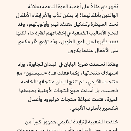
يُظهِر ناي مثالاً على أهمية القوة الناعمة بعلاقة
الوالدين بأطفالهما؛ إذ يمكن للأب والأم إبقاء الأطفال
تحت السيطرة وتشكيل معتقداتهم وأولوياتهم، وقد
تنجح الأساليب القمعية في إخضاعهم لفترة ما، لكنها
تفقد تأثيرها على المدى الطويل، وقد تؤدي لأثر عكسي
على الأطفال عندما يكبرون.
وهكذا تحسنت صورة اليابان في البلدان المجاورة، وزاد
استهلاك منتجاتها، وكما فعلت قناة «سبيستون» مع
منتجات الأنيمي، لم تنتج اليابان منتجاتها الخاصة
فحسب، بل أعادت صبغ المنتجات الأجنبية بصبغتها
المميزة، فتمت صياغة منتجات هوليوود وأعمال
شكسبير بأسلوب الأنيمي.
خلقت الشعبية المتزايدة للأنيمي جمهوراً كبيراً من
المعجبين حول العالم، وتأسست عديد من مجموعات