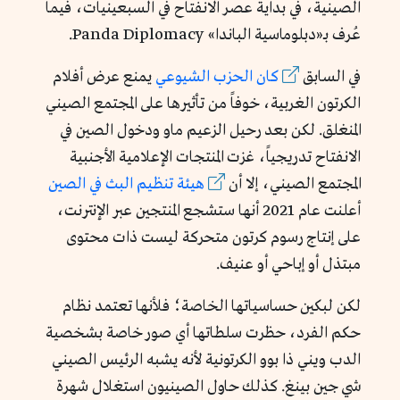
الصينية، في بداية عصر الانفتاح في السبعينيات، فيما
عُرف بـ«دبلوماسية الباندا» Panda Diplomacy.
في السابق
كان الحزب الشيوعي
يمنع عرض أفلام
الكرتون الغربية، خوفاً من تأثيرها على المجتمع الصيني
المنغلق. لكن بعد رحيل الزعيم ماو ودخول الصين في
الانفتاح تدريجياً، غزت المنتجات الإعلامية الأجنبية
المجتمع الصيني، إلا أن
هيئة تنظيم البث في الصين
أعلنت عام 2021 أنها ستشجع المنتجين عبر الإنترنت،
على إنتاج رسوم كرتون متحركة ليست ذات محتوى
مبتذل أو إباحي أو عنيف.
لكن لبكين حساسياتها الخاصة؛ فلأنها تعتمد نظام
حكم الفرد، حظرت سلطاتها أي صور خاصة بشخصية
الدب ويني ذا بوو الكرتونية لأنه يشبه الرئيس الصيني
شي جين بينغ. كذلك حاول الصينيون استغلال شهرة