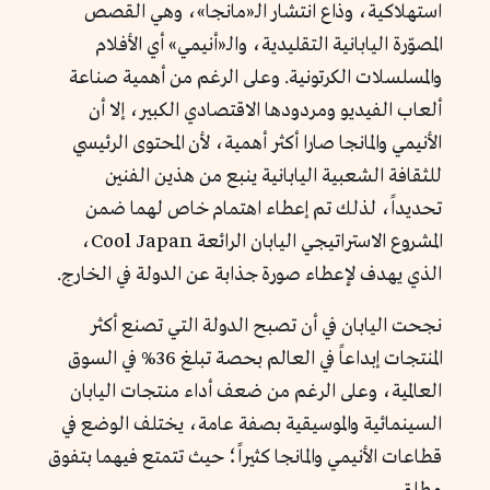
استهلاكية، وذاع انتشار الـ«مانجا»، وهي القصص
المصوّرة اليابانية التقليدية، والـ«أنيمي» أي الأفلام
والمسلسلات الكرتونية. وعلى الرغم من أهمية صناعة
ألعاب الفيديو ومردودها الاقتصادي الكبير، إلا أن
الأنيمي والمانجا صارا أكثر أهمية، لأن المحتوى الرئيسي
للثقافة الشعبية اليابانية ينبع من هذين الفنين
تحديداً، لذلك تم إعطاء اهتمام خاص لهما ضمن
المشروع الاستراتيجي اليابان الرائعة Cool Japan،
الذي يهدف لإعطاء صورة جذابة عن الدولة في الخارج.
نجحت اليابان في أن تصبح الدولة التي تصنع أكثر
المنتجات إبداعاً في العالم بحصة تبلغ 36% في السوق
العالمية، وعلى الرغم من ضعف أداء منتجات اليابان
السينمائية والموسيقية بصفة عامة، يختلف الوضع في
قطاعات الأنيمي والمانجا كثيراً؛ حيث تتمتع فيهما بتفوق