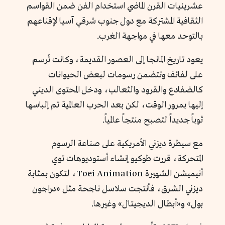
عشرينيات القرن الماضي استخدام الفن ضمن القواسم
الثقافية المشتركة مع دول جنوب شرقي آسيا لإقناعهم
بالتوحد معها في مواجهة الغرب.
يعود تاريخ المانجا إلى العصور القديمة، وكانت تُرسم
على لفائف وتتضمن رسومات لبعض الحيوانات
كالضفادع والقرود والثعالب، ودخل المحتوى الديني
إليها بمرور الوقت، لكن بعد الحرب العالمية تم إلباسها
ثوباً جديداً لتصبح منتجاً عالمياً.
مع سيطرة ديزني الأمريكية على صناعة الرسوم
المتحركة، قررت طوكيو إنشاء أستوديوهات توي
أنيميشن الشهيرة Toei Animation، لتكون بمثابة
ديزني الشرق، فأنتجت سلاسل ناجحة مثل «دراجون
بول» و«أبطال الديجيتال» وغيرها.