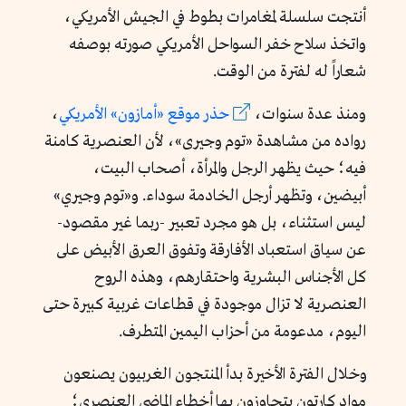
أنتجت سلسلة لمغامرات بطوط في الجيش الأمريكي،
واتخذ سلاح خفر السواحل الأمريكي صورته بوصفه
شعاراً له لفترة من الوقت.
ومنذ عدة سنوات،
حذر موقع «أمازون» الأمريكي
،
رواده من مشاهدة «توم وجيرى»، لأن العنصرية كامنة
فيه؛ حيث يظهر الرجل والمرأة، أصحاب البيت،
أبيضين، وتظهر أرجل الخادمة سوداء. و«توم وجيري»
ليس استثناء، بل هو مجرد تعبير -ربما غير مقصود-
عن سياق استعباد الأفارقة وتفوق العرق الأبيض على
كل الأجناس البشرية واحتقارهم، وهذه الروح
العنصرية لا تزال موجودة في قطاعات غربية كبيرة حتى
اليوم، مدعومة من أحزاب اليمين المتطرف.
وخلال الفترة الأخيرة بدأ المنتجون الغربيون يصنعون
مواد كارتون يتجاوزون بها أخطاء الماضي العنصري؛