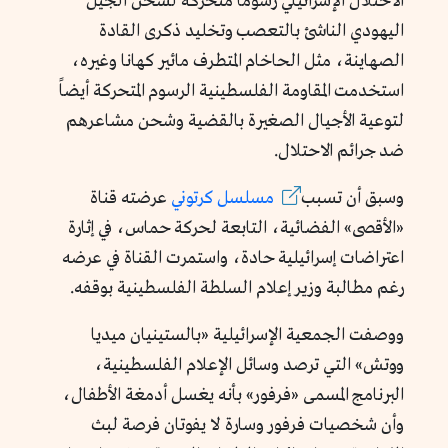
الاحتلال الإسرائيلي رسوماً متحركة لشحن الجيل
اليهودي الناشئ بالتعصب وتخليد ذكرى القادة
الصهاينة، مثل الحاخام المتطرف مائير كهانا وغيره،
استخدمت المقاومة الفلسطينية الرسوم المتحركة أيضاً
لتوعية الأجيال الصغيرة بالقضية وشحن مشاعرهم
ضد جرائم الاحتلال.
وسبق أن تسبب
مسلسل كرتوني
عرضته قناة
«الأقصى» الفضائية، التابعة لحركة حماس، في إثارة
اعتراضات إسرائيلية حادة، واستمرت القناة في عرضه
رغم مطالبة وزير إعلام السلطة الفلسطينية بوقفه.
ووصفت الجمعية الإسرائيلية «بالستينيان ميديا
ووتش» التي ترصد وسائل الإعلام الفلسطينية،
البرنامج المسمى «فرفور» بأنه يغسل أدمغة الأطفال،
وأن شخصيات فرفور وسارة لا يفوتان فرصة لبث