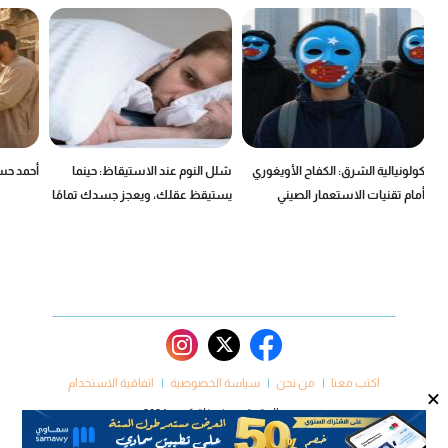
كولونيالية الشرق: الكفاح الأويغوري
شلل النوم عند الاستيقاظ: حينما
أحمد حسن
أمام تقنيات الاستعمار الصيني
يستيقظ عقلك، ويعجز جسدك تمامًا
اكتب معنا
من نحن
سياسة الخصوصية
اتفاقية الاستخدام
×
جميع الحقوق محفوظة كروم 2024