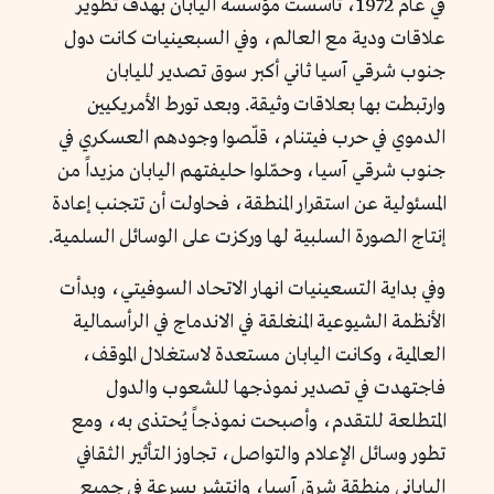
في عام 1972، تأسست مؤسسة اليابان بهدف تطوير
علاقات ودية مع العالم، وفي السبعينيات كانت دول
جنوب شرقي آسيا ثاني أكبر سوق تصدير لليابان
وارتبطت بها بعلاقات وثيقة. وبعد تورط الأمريكيين
الدموي في حرب فيتنام، قلّصوا وجودهم العسكري في
جنوب شرقي آسيا، وحمّلوا حليفتهم اليابان مزيداً من
المسئولية عن استقرار المنطقة، فحاولت أن تتجنب إعادة
إنتاج الصورة السلبية لها وركزت على الوسائل السلمية.
وفي بداية التسعينيات انهار الاتحاد السوفيتي، وبدأت
الأنظمة الشيوعية المنغلقة في الاندماج في الرأسمالية
العالمية، وكانت اليابان مستعدة لاستغلال الموقف،
فاجتهدت في تصدير نموذجها للشعوب والدول
المتطلعة للتقدم، وأصبحت نموذجاً يُحتذى به، ومع
تطور وسائل الإعلام والتواصل، تجاوز التأثير الثقافي
الياباني منطقة شرق آسيا، وانتشر بسرعة في جميع