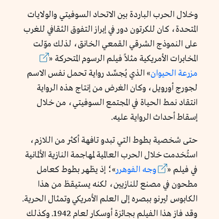
وخلال الحرب الباردة بين الاتحاد السوفيتي والولايات
المتحدة، كان للكرتون دور في إبراز التفوق الثقافي للغرب
على النموذج الشرقي القمعي الخانق، لذلك موّلت
المخابرات الأمريكية مثلاً فيلم الرسوم المتحركة «
مزرعة الحيوان
» الذي يُجسِّد رواية تحمل نفس الاسم
لجورج أورويل، وكان الغرض من إنتاج هذه الرواية
انتقاد نمط الحياة في المجتمع السوفيتي، من خلال
إسقاط أحداث الرواية عليه.
حتى شخصية بطوط التي تبدو تافهة أكثر من اللازم،
استُخدمت خلال الحرب العالمية لمهاجمة النازية الألمانية
في فيلم «
وجه الفوهرر
»؛ إذ يظهر بطوط كعامل
مطحون في مصنع للنازيين، لكنه يستيقظ من هذا
الكابوس ليرنو ببصره إلى العلم الأمريكي وتمثال الحرية.
وقد فاز هذا الفيلم بجائزة أوسكار لعام 1942. وكذلك