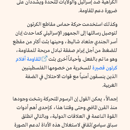
الكراهية ضد إسرائيل والولايات المتحدة ويشددان على
ضرورة دعم المقاومة.
وكذلك استخدمت حركة حماس مقاطع الكرتون
لتوصيل رسائلها إلى الجمهور الإسرائيلي كما حدث إبان
أسر الجندي جلعاد شاليط، وحينها بثت أكثر من مقطع
للضغط من أجل إبرام صفقة تبادل مربحة للمقاومة،
وهو ما تم بالفعل. وأحياناً أخرى بثت
المقاومة أفلام
كرتون قصيرة
للسخرية من خصومها الفلسطينيين
الذين ينسقون أمنياً مع قوات الاحتلال في الضفة
الغربية.
إجمالاً، يمكن القول إن الرسوم المتحركة رسّخت وجودها
منذ القرن الماضي وحتى وقتنا هذا، كإحدى أهم أدوات
القوة الناعمة في العلاقات الدولية، وبالتالي انطلق
سباق سياسي/ثقافي لاستغلال هذه الأداة لدعم الصورة