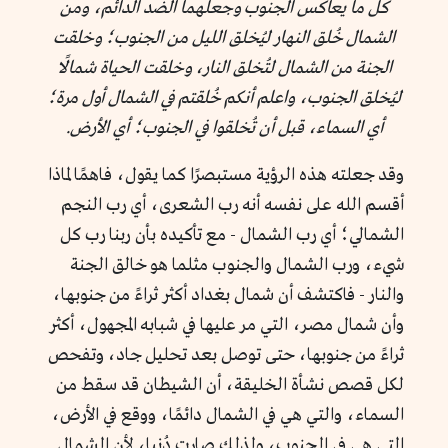
كل ما يعاكس الجنوب وجعلهما الضد الدائم، ومن
الشمال خُلق النهار ليُخلق الليل من الجنوب؛ وخلقت
الجنة من الشمال لتُخلق النار، وخلقت الحياة شمالًا
ليُخلق الجنوب، واعلم أنكم خُلقتم في الشمال أول مرة؛
أي السماء، قبل أن تُخلقوا في الجنوب؛ أي الأرض.
وقد جعلته هذه الرؤية مستبصرًا كما يقول، فاهمًا لماذا
أقسم الله على نفسه أنه رب الشعرى، أي رب النجم
الشمالي؛ أي رب الشمال - مع تأكيده بأن ربنا رب كل
شيء، ورب الشمال والجنوب مثلما هو خالق الجنة
والنار - فاكتشف أن شمال بغداد أكثر ثراءً من جنوبها،
وأن شمال مصر، التي مر عليها في شبابه المجهول، أكثر
ثراءً من جنوبها، حتى توصل بعد تحليل جاد، وتفحص
لكل قصص نشأة الخليقة، أن الشيطان قد سقط من
السماء، والتي هي في الشمال دائمًا، ووقع في الأرض،
التي هي في الجنوب، ولذلك صارت دُنيا، لأن الشمال