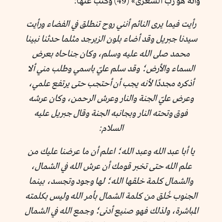
وَأَنَّهُ هُوَ رَبُّ الشِّعْرَىٰ» (49) وكتب عنها:
رأيت فيما يرى النائم أنني روح تنطلق في الفضاء ورأيت
سيدنا جبريل وقد أضاء بلون الزبرجد مثلما حدثنا نبينا
محمد صلى الله عليه وسلم، وكان جناحاه بعرض
السماء والأرض؛ وقد سلم عليّ باسمي وطلب مني ألا
أذكره مجددًا لأنه يجب أن أحتجب حتى يرتفع علمي،
وعرض عليّ الجنة والنار وعرش الرحمن، وكان عرشه
فوق وتحته النار وبجانبه الجنة وقال جبريل عليه
السلام:
يا أبا عبد الله وعبد الله؛ اعلم أن ما عرضنا عليك من
علم الله حتى تخبر قومك أن عرش الله في الشمال،
والشمال كلمة خلقها الله؛ لها وجود وتجسد، بينما
الجنوب خُلق من كلمة الشمال بأمر الله وليس بكلمته
المباشرة، ولذلك فهو صنيع أدنى؛ وجمع الله في الشمال