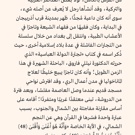
من الفرس بالكامل، لولا بعض العناصر العربية
والتركية، وقد أنشأها رجل لا يُعرف عن أصله شيء،
سوى أنه كان داعية مُجدًّا، ظهر بمدينة قرب أذربيجان
في البداية، وكان فقيهًا من فقهاء الشيعة وتاجرًا في
الأعشاب الطبية، وانتقل إلى بغداد من خلال سلسلة
من التجارات الفاشلة في عدة بلاد إسلامية أخرى، حيث
ذُكر اسمه في كتاب «تجارة الدولة العباسية» الذي
حررته الدكتورة نيللي فاروق، الباحثة الشهيرة في هذا
الزمن الطويل؛ وأنه كان تاجرًا يبيع خليطًا لعلاج
الماناخوليا في مدن أعمال الري، وقد افترش نواحي
مسجد قديم عندما وصل العاصمة مفلسًا، وبعد فترة
من الدروشة، تبنى معتقدًا غريبًا ومتفردًا؛ أقامه على
أساس مقارنة مفاجئة بين الشمال والجنوب، بسبب
عبارة واحدة فسّرها في القرآن وهي عن النجم
الشمالي، في الآية الخاصة «وَأَنَّهُ هُوَ أَغْنَىٰ وَأَقْنَىٰ (48)