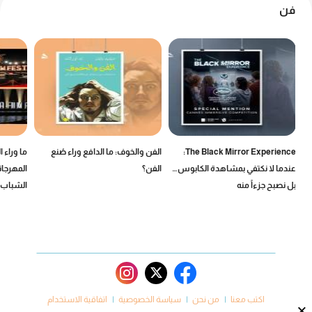
فن
The Black Mirror Experience:
الفن والخوف: ما الدافع وراء صُنع
ما وراء 
عندما لا نكتفي بمشاهدة الكابوس…
الفن؟
المهرجان
بل نصبح جزءاً منه
الشباب
اكتب معنا
من نحن
سياسة الخصوصية
اتفاقية الاستخدام
×