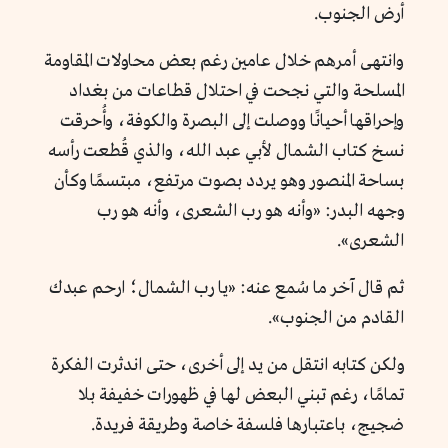
أرض الجنوب.
وانتهى أمرهم خلال عامين رغم بعض محاولات المقاومة
المسلحة والتي نجحت في احتلال قطاعات من بغداد
وإحراقها أحيانًا ووصلت إلى البصرة والكوفة، وأُحرقت
نسخ كتاب الشمال لأبي عبد الله، والذي قُطعت رأسه
بساحة المنصور وهو يردد بصوت مرتفع، مبتسمًا وكأن
وجهه البدر: «وأنه هو رب الشعرى، وأنه هو رب
الشعرى».
ثم قال آخر ما سُمع عنه: «يا رب الشمال؛ ارحم عبدك
القادم من الجنوب».
ولكن كتابه انتقل من يد إلى أخرى، حتى اندثرت الفكرة
تمامًا، رغم تبني البعض لها في ظهورات خفيفة بلا
ضجيج، باعتبارها فلسفة خاصة وطريقة فريدة.