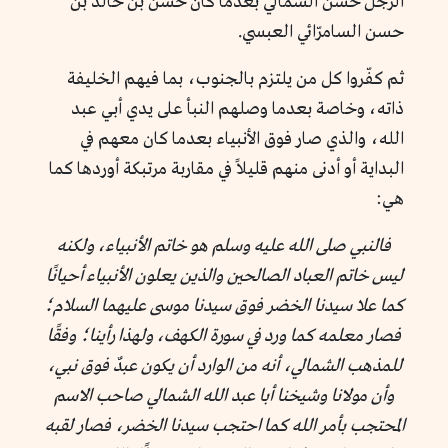
الرجل حسن الشمالي بعدما كان حسن بن خالد بن
حسن السامرّائي العبسي.
ثم كفّروا كل من يلتزم بالجنوب، بما فيهم الخليفة
ذاته، وخاصة بعدما وصلهم النبأ على يدي أبي عبد
الله، والذي صار فوق الأنبياء بعدما كان معهم في
البداية أو أدنى منهم قليلاً في مقاربة مرتبكة أوردها كما
هي:
فالنبي صلى الله عليه وسلم هو خاتم الأنبياء، ولكنه
ليس خاتم العباد الصالحين والذين يعلون الأنبياء أحيانًا
كما علا سيدنا الخضر فوق سيدنا موسى عليهما السلام؛
فصار معلمه كما ورد في سورة الكهف، ولهذا رأينا؛ وفقًا
للمذهب الشمالي، أنه من الوارد أن يكون عبدٌ فوق نبي،
وأن مولانا وشيخنا أبا عبد الله الشمالي صاحب الاسم
المحتجب بأمر الله كما احتجب سيدنا الخضر، فصار لقبه