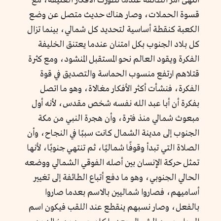
انتهى أمر الطائفة عندما تطورت الأفكار العنيفة، مع
قسوة الحملات، وصار هناك حديث متصل عن وضع
الكعبة كنقطة أساسية لتحديد كل شمالي، بينما تزال
كل بلاد الجنوب بكل امتنان عندما يعتنق الخليفة
الفكرة ويقود العالم نحو المستقبل المنشود، ومع كثرة
قتلاهم ارتفع منسوب الحماسة والتصديق في قوة
الفكرة، فنشأت أكثر الأفكار مغالاة، وهو ما اتصل
بفكرة أن أبا عبد الله نفسه شخص مقدس، لأنه أول
مبعوث شمالي منذ فترة، وأن هجرة النبي من مكة
الجنوب إلى مدينة الشمال كانت سببًا في النجاح، وأن
الصلاة التي تبدأ وقوفًا شماليًا، ثم تنتهي جنوبًا، لأنها
تمثل حركة الإنسان بين أصله الفوقي الشمالي ووضعه
الحالي الجنوبي، وهو ما دفع أتباع الطائفة إلى تغيير
أساميهم، فصاروا شماليين بالاسم بعدما صاروا
بالفعل، وصار نسبهم ينقطع عند اللقب فيكون اسم