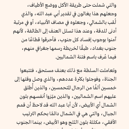
والتي شملت حتى طريقة الأكل ووضع الأطياف،
وجعلهم هذا يغالون في تقدير أبي عبد الله، والذي
لُقب بالشمالي، وجعلوه في مصاف الأنبياء، أو في مرتبة
أدنى للدقة، وعند هذا تسلل العنف إلى الطائفة، لأنهم
آمنوا بوجوب إفساد كل جنوب، فأحرقوا قطاعًا من
جنوب بغداد، طبقًا لخريطة رسمها جغرافي منهم،
فيما عُرف باسم فتنة الشماليين.
وتعاملت السلطة مع ذلك بعنف مستحق، فتتبعوا
الجناة، وفوجئوا بكثرة عددهم، والذي وصل وقتها إلى
خمسين ألفًا من الرجال المتحمسين، والذين أُطلق
عليهم اسم الشماليين، والذين ميّزوا أنفسهم بلون
الشمال أي الأبيض، لأن أبا عبد الله قد لاحظ أن قمم
الجبال، والتي هي في الشمال دائمًا بحكم الترتيب
الأفقي، مكللة بلون الثلج وهو الأبيض، بينما الجنوب