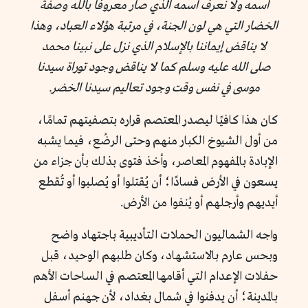
اسمه ولا نعرف اسمه الذي صار معروفًا بالله وصفة
الخضار التي هي لون الجنة، في مرتبة هؤلاء العباد، وهذا
لا يناقض إيماننا بالإسلام الذي نزل على نبينا محمد
صلى الله عليه وسلم كما لا يناقض وجود توراة سيدنا
موسى في نفس وقت وجود تعاليم سيدنا الخضر.
كان هذا كافيًا ليصدر المعتصم قراره بتصفيتهم تمامًا،
من أول الشيوخ الكبار منهم وحتى الرضُع، فيما يشبه
الإبادة بالمفهوم المعاصر، وأخذ فتوى بذلك بأن جزاء من
يسعون في الأرض فسادًا؛ أن يُقتلوا أو يُصلبوا أو تُقطع
أيديهم وأرجلهم أو يُنفوا من الأرض.
واجه الشماليون الحملات التأديبية باجتهاد واضح
وبحس عارم بالاستشهاد، وكان طلبهم الوحيد، قبل
حفلات الإعدام التي أقامها المعتصم في الساحات الأهم
بالمدينة؛ أن يدفنوا في شمال بغداد، لأن جهنم أسفل