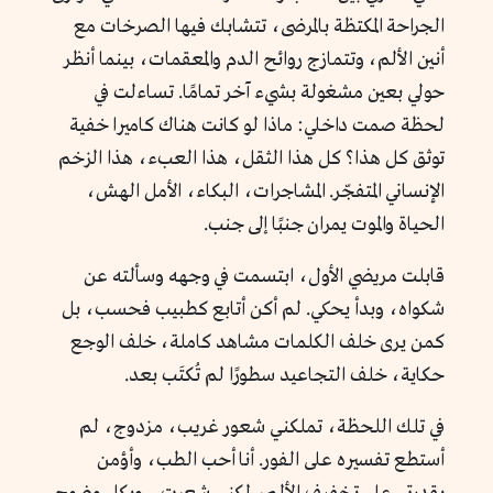
الجراحة المكتظة بالمرضى، تتشابك فيها الصرخات مع
أنين الألم، وتتمازج روائح الدم والمعقمات، بينما أنظر
حولي بعين مشغولة بشيء آخر تمامًا. تساءلت في
لحظة صمت داخلي: ماذا لو كانت هناك كاميرا خفية
توثق كل هذا؟ كل هذا الثقل، هذا العبء، هذا الزخم
الإنساني المتفجّر. المشاجرات، البكاء، الأمل الهش،
الحياة والموت يمران جنبًا إلى جنب.
قابلت مريضي الأول، ابتسمت في وجهه وسألته عن
شكواه، وبدأ يحكي. لم أكن أتابع كطبيب فحسب، بل
كمن يرى خلف الكلمات مشاهد كاملة، خلف الوجع
حكاية، خلف التجاعيد سطورًا لم تُكتَب بعد.
في تلك اللحظة، تملكني شعور غريب، مزدوج، لم
أستطع تفسيره على الفور. أنا أحب الطب، وأؤمن