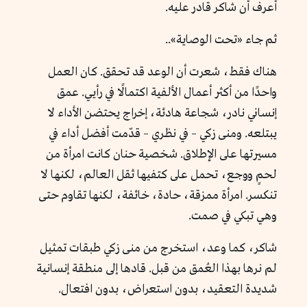
أعرف أن شاكر قادر عليه.
ثم جاء «تحت الوصاية»..
هناك فقط، شعرت أن الوعد قد تحقق. كان العمل
واحدًا من أكثر أعمال الألفية اكتمالًا في رأيي. عمق
إنساني نادر، شجاعة هادئة، إخراج يحتضن الأداء لا
يبتلعه. ومنى زكي – في نظري – قدّمت أفضل أداء في
مسيرتها على الإطلاق. شخصية حنان كانت امرأة من
لحمٍ ووجع، تحمل على كتفيها ثقل العالم، لكنها لا
تنكسر. امرأة ممزقة، حادة، خائفة، لكنها تقاوم حتى
وهي تبكي في صمت.
شاكر، كما وعد، استخرج من منى زكي طبقات تمثيل
لم نرها بهذا العُمق من قبل. قادها إلى منطقة إنسانية
شديدة التعقيد، بدون استعراض، بدون افتعال.