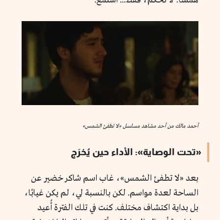
همسًا: لا تحكم، فقط... استمع.
أحمد مالك من أحد مشاهد مسلسل «لا تطفئ الشمس»
«تحت الوصاية»: الأداء حين يُخرَج
بعد «لا تطفئ الشمس»، غاب اسم شاكر خضير عن
الساحة لعدة مواسم. لكن بالنسبة لي، لم يكن غيابًا،
بل بداية اكتشاف مختلف. كنت في تلك الفترة أُعيد