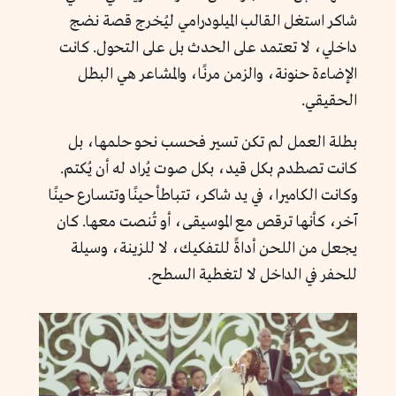
شاكر استغل القالب الميلودرامي ليُخرج قصة نضج
داخلي، لا تعتمد على الحدث بل على التحول. كانت
الإضاءة حنونة، والزمن مرنًا، والمشاعر هي البطل
الحقيقي.
بطلة العمل لم تكن تسير فحسب نحو حلمها، بل
كانت تصطدم بكل قيد، بكل صوت يُراد له أن يُكتم.
وكانت الكاميرا، في يد شاكر، تتباطأ حينًا وتتسارع حينًا
آخر، كأنها ترقص مع الموسيقى، أو تُنصت معها. كان
يجعل من اللحن أداةً للتفكيك، لا للزينة، وسيلة
للحفر في الداخل لا لتغطية السطح.