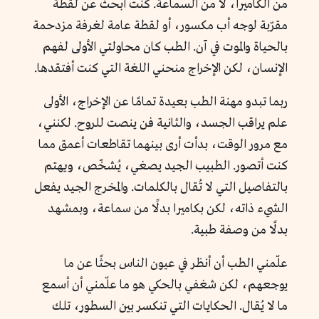
من الكاميرا، لا من السماعة. كنت أبحث عن لقطة
مقرّبة لوجه أب مكسور، أو لقطة عامة لغرفة مزدحمة
بالحياة والموت في آن. الطب كان محاولتي الأولى لفهم
الإنسان، لكن الإخراج منحني اللغة التي كنت أفتقدها.
ربما تبدو مهنة الطب بعيدة تمامًا عن الإخراج، الأولى
علم يراقب الجسد، والثانية فن ينصت للروح. لكنني،
مع مرور الوقت، بدأت أرى بينهما تقاطعات أعمق مما
كنت أتصور. الطبيب الجيد يصغي، يُشخّص، ويهتم
بالتفاصيل التي لا تُقال بالكلمات. والمخرج الجيد يفعل
الشيء ذاته، لكن بكاميرا بدلًا من سماعة، وبمشهد
بدلًا من وصفة طبية.
علّمني الطب أن أنظر في عيون الناس بحثًا عن ما
يوجعهم، لكن شغفي بالحكي هو ما علّمني أن أسمع
ما لا يُقال. الحكايات التي تنكسر بين السطور، تلك