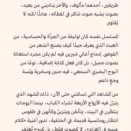
طريقين، أحدهما مألوف، والآخر يناديني من بعيد،
بصوت يشبه صوت شاكر في لقطاته، هادئًا لكنه لا
يُقاوَم.
المسلسل نفسه كان توليفة من الجرأة والحساسية، من
العبث الذي يعرف جيدًا كيف يصنع الشعر من
الفوضى. إدماج أغاني شيرين فيه لم يكن مجرد استعانة
بصوت جميل، بل كان فعل كتابة إضافية، نوعًا من
البوح البصري-السمعي، فيه حنين وسخرية ولمسة
وجعٍ ناعم.
من المشاهد التي تسكنني حتى الآن، ذلك المشهد الذي
ينزل فيه الأزواج الأربعة لشراء الكباب، بينما الزوجات
ينتظرن في البيت، يتأنقن ويتزينّ وكأنهن في طقوس
انتظار رومانسية قديمة. في الخلفية، تدور أغنية «كلام
عينيه في الغرام»، لا كصوت فقط، بل كروح تُغلف