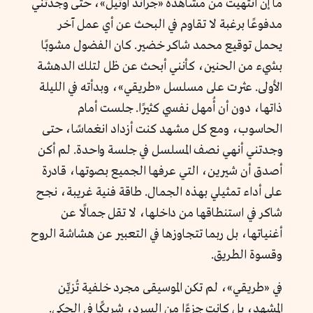
ما إن انتهيت من مشاهدة «جراند أوتيل»، حتى وجدتني
مدفوعًا برغبة لا تقاوم في البحث عن أي عمل آخر
يحمل توقيع محمد شاكر خضير. كان الفضول مشوبًا
بشيء من الحنين، كأنني أبحث عن ظل لتلك الدهشة
الأولى. عثرت على مسلسل «طريقي»، وبدأته في الليلة
ذاتها، دون أن أُمهل نفسي كثيرًا. جلست أمام
الحاسوب، ومع كل مشهد كنت أزداد انغماسًا، حتى
وجدتني أنهي نصف المسلسل في جلسة واحدة. لم أكن
أصدق أن شيرين، التي عرفها الجميع بصوتها، قادرة
على أداء تمثيلي بهذه الجمال. طاقة فنية غريبة، نجح
شاكر في استنطاقها من داخلها، لا تقل جمالًا عن
أغنياتها، بل ربما تتجاوزها في التعبير عن هشاشة الروح
وقسوة الطريق.
في «طريقي»، لم تكن الموسيقى مجرد خلفية تُزيِّن
المشهد، بل كانت جزءًا من السرد، شريكًا في الحكي.