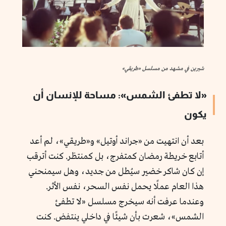
شيرين في مشهد من مسلسل «طريقي»
«لا تطفئ الشمس»: مساحة للإنسان أن
يكون
بعد أن انتهيت من «جراند أوتيل» و«طريقي»، لم أعد
أتابع خريطة رمضان كمتفرج، بل كمنتظر. كنت أترقب
إن كان شاكر خضير سيُطل من جديد، وهل سيمنحني
هذا العام عملًا يحمل نفس السحر، نفس الأثر.
وعندما عرفت أنه سيخرج مسلسل «لا تطفئ
الشمس»، شعرت بأن شيئًا في داخلي ينتفض. كنت