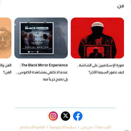
فن
صورة الإسلاميين على الشاشة..
The Black Mirror Experience:
الفن وال
كيف تصور السينما الآخر؟
عندما لا نكتفي بمشاهدة الكابوس…
الفن؟
بل نصبح جزءاً منه
اكتب معنا
من نحن
سياسة الخصوصية
اتفاقية الاستخدام
×