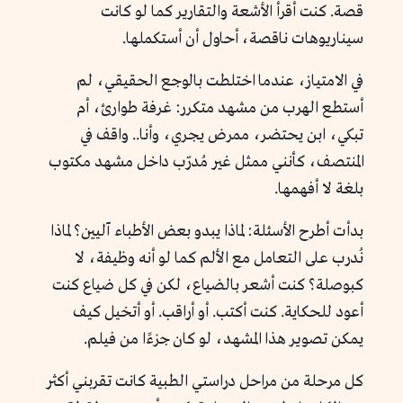
قصة. كنت أقرأ الأشعة والتقارير كما لو كانت
سيناريوهات ناقصة، أحاول أن أستكملها.
في الامتياز، عندما اختلطت بالوجع الحقيقي، لم
أستطع الهرب من مشهد متكرر: غرفة طوارئ، أم
تبكي، ابن يحتضر، ممرض يجري، وأنا.. واقف في
المنتصف، كأنني ممثل غير مُدرّب داخل مشهد مكتوب
بلغة لا أفهمها.
بدأت أطرح الأسئلة: لماذا يبدو بعض الأطباء آليين؟ لماذا
نُدرب على التعامل مع الألم كما لو أنه وظيفة، لا
كبوصلة؟
كنت أشعر بالضياع، لكن في كل ضياع كنت
أعود للحكاية. كنت أكتب. أو أراقب. أو أتخيل كيف
يمكن تصوير هذا المشهد، لو كان جزءًا من فيلم.
كل مرحلة من مراحل دراستي الطبية كانت تقربني أكثر