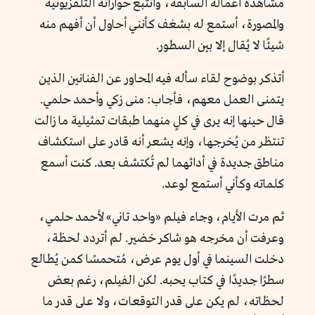
مشاهدة أعماله السابقة، وأتتبع حواراته التلفزيونية
والمصورة، أستمع له بشغف كأنني أحاول أن أفهم منه
شيئًا لا يُقال إلا بين السطور.
أتذكر بوضوح لقاء سأله فيه المحاور عن الفنانين الذين
يتمنى العمل معهم، فأجاب: منى زكي وأحمد حلمي.
قال حينها إنه يرى في كلٍ منهما طبقات تمثيلية ما زالت
تنتظر من يُخرجها، وإنه يشعر أنه قادر على استكشاف
مناطق جديدة في أدائهما لم تُكتشف بعد. كنت أسمع
كلماته وكأني أستمع لوعد.
ثم مرت الأيام، وجاء فيلم «واحد تاني» لأحمد حلمي،
وعرفت أن مخرجه هو شاكر خضير. لم أتردد لحظة،
دخلت السينما في أول يوم عرض، مُتحمسًا كمن يُطالع
سطرًا جديدًا في كتاب يحبه. لكن الفيلم، رغم بعض
لحظاته، لم يكن على قدر التوقعات، ولا على قدر ما