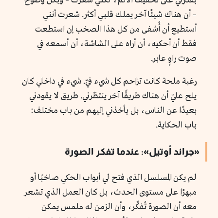
بقدرتي على تخفيف الألم، لكني شعرت – وبكل وضوح
– أن هناك شيئًا آخر يملك قلبي أكثر. شعرت أنني
أستطيع أن أُشفى من كل هذا الصخب إن استطعت
فقط أن أحكيه، أن أراه على الشاشة، أن أسمعه في
صوت راوٍ عابر.
رغبة ملحة كانت تزاحم كل شيء فيّ. شيء في داخلي كان
يلح عليّ أن هناك طريقًا آخر ينتظرني. طريق لا يقودني
بعيدًا عن الناس، بل يأخذني إليهم من باب مختلف:
باب الحكاية.
«جراند أوتيل»: عندما تفكر الصورة
لم يكن المسلسل الذي فتح لي أبواب الحكي صاخبًا أو
مبهرًا على مستوى الحدث، بل كان العمل الذي تشعر
معه أن الصورة تُفكِّر، وأن الزمن له ملمس يمكن