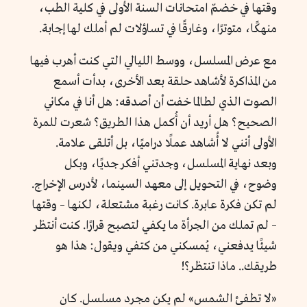
وقتها في خضمّ امتحانات السنة الأولى في كلية الطب،
منهكًا، متوترًا، وغارقًا في تساؤلات لم أملك لها إجابة.
مع عرض المسلسل، ووسط الليالي التي كنت أهرب فيها
من المذاكرة لأشاهد حلقة بعد الأخرى، بدأت أسمع
الصوت الذي لطالما خفت أن أصدقه: هل أنا في مكاني
الصحيح؟ هل أريد أن أُكمل هذا الطريق؟ شعرت للمرة
الأولى أنني لا أُشاهد عملًا دراميًا، بل أتلقى علامة.
وبعد نهاية المسلسل، وجدتني أفكر جديًا، وبكل
وضوح، في التحويل إلى معهد السينما، لأدرس الإخراج.
لم تكن فكرة عابرة. كانت رغبة مشتعلة، لكنها – وقتها
– لم تملك من الجرأة ما يكفي لتصبح قرارًا. كنت أنتظر
شيئًا يدفعني، يُمسكني من كتفي ويقول: هذا هو
طريقك.. ماذا تنتظر؟!
«لا تطفئ الشمس» لم يكن مجرد مسلسل. كان