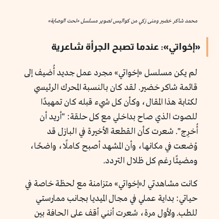
محمد شاكر خضير ومنى زكي من كواليس تصوير مسلسل «تحت الوصاية»
«إخواتي»: عندما تصبح الجرأة شاعرية
لم يكن مسلسل «إخواتي» مجرد عمل جديد أُضيف إلى
قائمة شاكر خضير. لقد كان بالنسبة المحرك الرئيسي
لكتابة هذا المقال، وكأن كل شيء قبله كان تمهيدًا
للصوت الذي صاح بداخلي مع كل حلقة: "أريد أن
أُخرِج". شعرت كأن القطعة الأخيرة في البازل قد
وُضعت في مكانها، وأن المشهد أصبح كاملًا، واضحًا،
ومضيئًا رغم كل ظلال التردد.
كانت مشاهدتي لـ«إخواتي» متزامنة مع لحظة خاصة في
حياتي: بداية عملي في مجال الميديا بجانب ممارستي
للطب. ولأول مرة، شعرت أنني أقف على الحافة بين