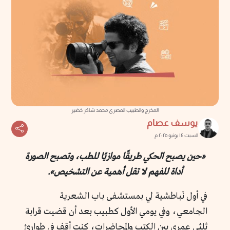
المخرج والطبيب المصري محمد شاكر خضير
يوسف عصام
السبت ١٤ يونيو ٢٠٢٥ م
«حين يصبح الحكي طريقًا موازيًا للطب، وتصبح الصورة
أداة للفهم لا تقل أهمية عن التشخيص».
في أول نَباطشية لي بمستشفى باب الشعرية
الجامعي، وفي يومي الأول كطبيب بعد أن قضيت قرابة
ثلثي عمري بين الكتب والمحاضرات، كنت أقف في طوارئ