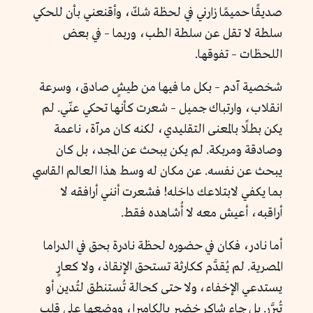
صديقًا حميمًا زارني في لحظة شكّ، وأقنعني بأن للحكي
سلطة لا تقل عن سلطة الطب، وربما – في بعض
اللحظات – تفوقها.
شخصية آدم – بكل ما فيها من طيشٍ صادق، وسرعة
انقلاب، وارتباك جميل – شعرت كأنها تحكي عنّي. لم
يكن بطلًا بالمعنى التقليدي، لكنه كان مرآة، ناعمة
وصادقة ومربكة. لم يكن يبحث عن المجد، بل كان
يبحث عن نفسه. عن مكان له وسط هذا العالم القاسي
بما يكفي لابتلاعك داخله! فشعرت أنني أرافقه لا
أراقبه، أعيش معه لا أُشاهده فقط.
أما نادر، فكان في حضوره لحظة نادرة بحق في الدراما
المصرية. لم يُقدَّم ككارثة تستحق الإنقاذ، ولا كعارٍ
يستدعي الإخفاء، ولا حتى كحالة تُستنطق لتُدين أو
تُبرَّر. بل جاء شاكر خضير بالكاميرا، ووضعها على قلب