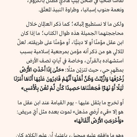
نقاشًا صحيًّا في صحن بيتٍ هادئٍ مُظلّل بالكروم،
ونعمة جنوب إسبانيا، وطراوة النبيذ المعتّق.
ولكن ما لا نستطيع إثباته؛ كما ذكر العالِمان خلال
محاججتهما الجميلة هذه طوال الكتاب؛ ما إذا كان
ابن عقل مؤمنًا أو لا دينيًّا، أو مؤمنًا على طريقته. لعلّ
الملالي هو من ذكر أنه مؤمن بمرجعية إسلامية بسبب
استشهاده بالقرآن، وخاصة في آياتٍ تصف الأرض
بمظهرٍ حي، حيث تتزيّن مثلًا:
«حَتّىٰ إِذَا أَخَذَتِ الأَرْضُ
زُخْرُفَهَا وَازَّيَّنَتْ وَظَنَّ أَهْلُهَا أَنَّهُمْ قَادِرُونَ عَلَيْهَا أَتَاهَا أَمْرُنَا
لَيْلًا أَوْ نَهَارًا فَجَعَلْنَاهَا حَصِيدًا كَأَن لَّمْ تَغْنَ بِالْأَمْسِ»
أو تخرج ما يثقل عليها – يوم القيامة عند ابن عقل ما
هو إلا «قيء أرضي مذهل» تموت بعده مثل أيّ مريض:
«وَأَخْرَجَتِ الأَرْضُ أَثْقَالَهَا»
وهو ما وافقه عليه ميجيل، باعتبار أن علم الكلام كان