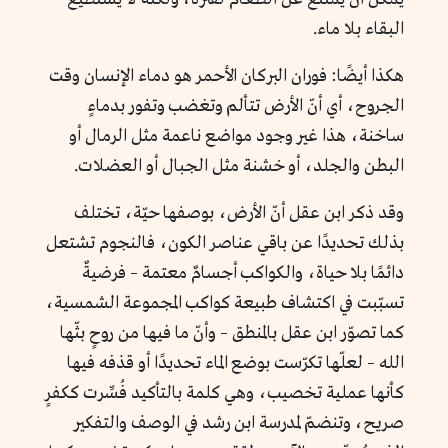
البقاء بلا ماء.
هكذا أيضًا: فوران البركان الأحمر هو دماء الإنسان وقت
الجروح، أي أنّ الأرض تتألم وتغضب وتفور بدماءٍ
ساخنة، هذا غير وجود مواضع ناعمة مثل الرمال أو
البطن والجلد، أو خشنة مثل الجبال أو العضلات.
وقد ذكر ابن عقل أنّ الأرض، بوصفها حيّة، تختلف
بذلك تحديدًا عن باقي عناصر الكون، فالنجوم تشتعل
دائمًا بلا حياة، والكواكب أجسامٌ معتمة – فرضيةٌ
تسبّبت في اكتشاف طبيعة كواكب المجموعة الشمسية،
كما تصوّر ابن عقل بالمنطق – وأنّ ما فيها من روحٍ بثّها
الله – لعلّها تكرّست بوضع الماء تحديدًا أو قذفه فيها
كأنها عملية تخصيب، وهي كلمة بالتأكيد فُسِّرت ككفرٍ
صريح، وتنضمّ لمدرسة ابن رشد في الوصف والتفكير