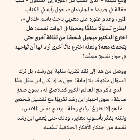
ومع تتبعه – الذي انقلب من الغيرة إلى الفضول – كتب
مقالة في جريدة «الجارديان»، حول رأيه في الكتاب
المثير، وعدم عثوره على مغربي باحث باسم «الملالي»،
ليطرح تساؤلًا مقلقًا ومحببًا في الوقت نفسه:
هل
اخترع الدكتور ميجيل شخصًا من ثقافة أخرى حتى
يتحدث معه؟
ولعلّه اخترع ذاتًا أخرى أراد لها أن تُواجهه
في حوار نفسيّ معقّد؟
ووصل من هذا إلى نقد نظرية مثلية ابن رشد، بل ترك
السؤال مفتوحًا بلا إجابة؛ حول ما إذا كان ابن عقل هذا
– الذي ذُكر مع العالِم الكبير كملاصقٍ له، بدون صفةٍ
سابقة، سوى اختيار ابن رشد تقريبًا مع تفضيل شخصي
– ما هو إلا اختراعٌ لرفيقِ رحلة، يرتدي نفس الملابس،
ولكنه يفكّر بأسلوبٍ مغاير، وذلك حتى يُعفي ابن رشد
نفسه من احتكار الأفكار الخلافية لنفسه.