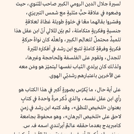
لسيرة جلال الدين الرومي الكبير صاحب المثنوي، حيث
وضعوه في علاقة حبٍّ مثليةٍ مع شمس التبريزي،
وفسّروا بقائهما معًا في خلوةٍ طويلة غطاءً لعلاقةٍ
جنسيةٍ وفكريةٍ متكاملة، ثم بيّن الملالي أنّ ابن عقل هذا
تلميذٌ محتملٌ للعالِم الكبير، ولعلّه كان نواةَ حركةٍ
فكريةٍ وفرقةٍ كاملةٍ تتبع ابن رشد في أفكاره المثيرة
للجدل، وتقوم على الفلسفة والمحاججة وغيرها،
ولذلك كان يرتدي الثياب نفسها ليتميّز هو ومَن معه
عن الآخرين باعتبارهم رشديّي الهوى.
على أية حال، ما يُكرّس بصورةٍ أكبر في هذا الكتاب هو
رأي ابن عقل نفسه، والذي ذُكر مرةً واحدة في كتابٍ
بعنوان «تلخيص المنطق»، وقد كتبه ابن رشد في زمنٍ
لاحق على «تلخيص البرهان»، وهو محفوظ بجامعة
كامبريدج بعدما حققه عالمٌ أيرلندي اسمه ف. س.