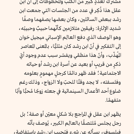
مشترك لعددٍ كبير من الكتب والمخطوطات إلى أنّ ابن
عقل هذا ذُكِر في عدد من الجلسات التي جمعت ابن
رشد ببعض السائلين، وكان بعضها يصفهما وصفًا
شديد الإثارة: رفيقين متلازمين كأنّهما حبيبٌ وحبيبُه،
وهو الوصف الذي دفع العالِم الإسباني ميجيل خوان
إلى التفكير في أنّ ابن رشد كان مثليًّا، بالمعنى المعاصر
المُهذّب، وأنّ هذا منطقي ويفسّر سبب عدم وجود أيّ
ذكرٍ من قريبٍ أو بعيد عن أسرة ابن رشد أو حياته
الاجتماعية؛ فقد ظهر دائمًا كرجلٍ مهمومٍ بعلومه
وفلسفته، لا يجد وقتًا للحبّ ولا الزواج، وذلك رغم
ضلوع أحد الأعمال السينمائية في جعله زوجًا مُحبًّا وأبًا
متفهمًا.
يظهر ابن عقل في المراجع بلا شكلٍ معيّن أو صفة؛ بل
رجل يجلس مُلتصقًا بالعالِم الكبير، يُوصف بأنّه
فيلسوف، يسأله عن شيءٍ فيُجيب ابن رشد باستفاضة،