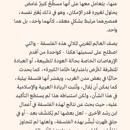
عنها، يتعامل معها على أنها مسطّحٌ كبيرٌ غامض
يحاول تغييره قدر الإمكان، وهو في ذلك يُغيّر نفسه،
فمصيرهما مرتبط بشكلٍ معقد، كأنهما واحد، بل هما
واحد.
يصف العالِم المغربي الملالي هذه الفلسفة – والتي
اصطلح على تسميتها هكذا – كواحدة من أقدم
الإرهاصات الخاصة بحالة العودة للطبيعة، أو العبادة
المتطرفة للأرض باعتبارها «الماما الكبيرة»، كما يحدث
حاليًّا في بعض مدن الغرب، ويفسّر أنها فلسفة بيئية،
كما يمكن أن يُقال، وتُثبت الريادة العربية والإسلامية
في هذا الشأن، ولكن استنباطه هذا لم يستطع التأكيد
عليه، حيث بحث عن نتائج لهذه الفلسفة في أعمال
ابن رشد الأخرى – لعل بعضها لم يُكتشَف بعد – أو في
حِلقٍ ظهرت تُبشِّر بهذه الفلسفة، ولعلها لم تتجاوز