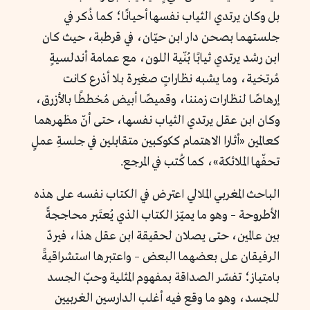
بل وكان يرتدي الثياب نفسها أحيانًا؛ كما ذُكر في
جلستهما بصحن دار ابن حيّان، في قرطبة، حيث كان
ابن رشد يرتدي ثيابًا بُنّية اللون، مع عمامة أندلسيةٍ
مُرتخية، وما يشبه نظاراتٍ صغيرة بلا أذرع كانت
إرهاصًا لنظارات زمننا، وقميصًا أبيض مُخططًا بالأزرق،
وكان ابن عقل يرتدي الثياب نفسها، حتى أنّ مظهرهما
كعالمين «أثارا الاهتمام ككوكبين متقابلين في جلسةِ عملٍ
تحفّها الملائكة»، كما كُتب في المرجع.
الباحث المغربي الملالي اعترض في الكتاب نفسه على هذه
الأطروحة – وهو ما يميّز الكتاب الذي يُعتَبر محاججةً
بين عالمين، حتى يصلان لحقيقة ابن عقل هذا، فيردّ
الرفيقان على بعضهما البعض – واعتبرها استشراقيةً
بامتياز؛ تفسّر الصداقة بمفهوم المثلية وحبّ الجسد
للجسد، وهو ما وقع فيه أغلب الدارسين الغربيين