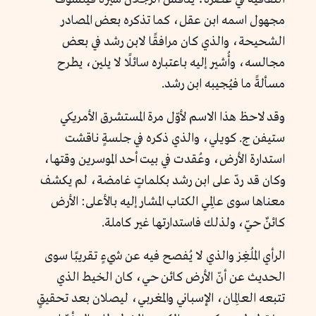
مجهول اسمه ابن عقل، كما تذكره بعض المصادر
الشحيحة، والذي كان مرافقًا لابن رشد في بعض
مجالسه، وأُشير إليه باعتباره سائلًا لا يلين، يطرح
مسألةً ما فيُجيبه ابن رشد.
وقد لاحظ هذا الاسم لأوّل مرة المستشرق الأمريكي
ستيفن ج. كويلي، والذي ذكره في جلسةٍ ناقشت
استدارة الأرض، وعُقدت في بيت أحد الموسرين وقتها،
وكان قد ردّ على ابن رشد بكلماتٍ غامضة، لم يكشف
معناها سوى عالِمي الكتاب المشار إليه بالأعلى: الأرض
كائنٌ حيّ، ولذلك فاستدارتها غير كاملة.
الرأي المُلغِز والذي لا يُفصح فيه عن شيءٍ تقريبًا سوى
الحديث عن أنّ الأرض كائن حي، كان الخيط الذي
تتبعه العالِمان، الإسباني والمغربي، ليصلان بعد تحقيقٍ