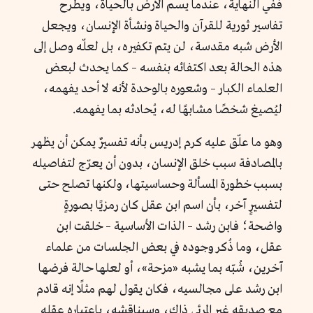
ففي النهاية، عندما يسم الأرض بالحياة، ويطرح
تفاسير ثورية للقرآن والحياة ونشأة الإنسان، ويجعل
الأرض شبه مقدسة، لن يتم تكفيره، بل لعلّه وصل إلى
هذه الحالة بعد اكتفائه بنفسه – كما يحدث لبعض
العلماء الكبار – وشعوره بالوحدة لأنه لا أحد يفهمه،
ليُصيغ شخصًا مشابهًا له، يُحادثه بما يفهمه.
وهو ما علّق عليه كرم إدريس بأنه تفسيرٌ يمكن أن يظهر
بالمصادفة سبب خلق الإنسان، بدون أن يعرّج لتفاصيله
بسبب خطورة المسألة وحساسيتها، ولكنها تصلح حتى
لتفسيرٍ آخر، بأن اسم ابن عقل كان رمزيًا بصورةٍ
واضحة؛ فابن رشد – الذات الأساسية – خلقت ابن
عقل، وما ذُكر وجوده في بعض الجلسات من علماء
آخرين، شُبّه بما يشبه «مزحة»، أو لعلها حالة فرضها
ابن رشد على مجالسيه، فكان يقول لهم مثلًا إنه قادم
مع صديقه غير المرئي ذاك، وسيناقشه، باعتباره عقله