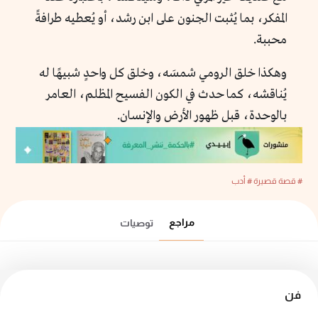
المفكر، بما يُثبت الجنون على ابن رشد، أو يُعطيه طرافةً
محببة.
وهكذا خلق الرومي شمسَه، وخلق كل واحدٍ شبيهًا له
يُناقشه، كما حدث في الكون الفسيح المظلم، العامر
بالوحدة، قبل ظهور الأرض والإنسان.
# قصة قصيرة
# أدب
مراجع
توصيات
فن