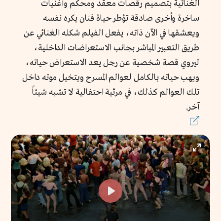
الغنائية بتصميم رقصات معقد ومحكم وأغنيات
ساخرة وأخرى صادقة تؤطر حياة فنان يكره نفسه
ويعشقها في الآن ذاته، يفعل الفيلم شكله الغنائي عن
طريق التعبير المباشر بجانب الاستعراضات الداخلية،
ليروي قصة شخصية عن رجل يعد الاستعراض حياته،
ويهب حياته بالكامل لعوالم المسرح ويتخيل موته داخل
تلك العوالم كذلك، في مرثية احتفالية لا تشبه شيئاً
آخر.
Enter
fullscr
Play