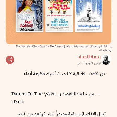
من الشمال، ملصقات أفلام: «عودة الابن الضال»، «Singin' In The Rain»، و«The Umbrellas Of
Cherbourg»
رحمة الحداد
الإثنين ٢٢ يوليو ٢٠٢٤ م
«في الأفلام الغنائية لا تحدث أشياء فظيعة أبداً»
— من فيلم «الراقصة في الظلام/
Dancer In The
Dark»
تمثل الأفلام الموسيقية مصدراً للراحة وتعد من أفلام