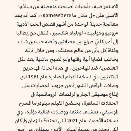
الاستعراضية، بأغنيات أصبحت منفصلة عن سياقها
الأصلي مثل «في مكان ما somewhere»، كما أنه يعد
معالجة حديثة لواحدة من أشهر قصص الحب الأدبية
«روميو وجولييت» لويليام شكسبير، تنتقل من إيطاليا
إلى أمريكا في صراع بين عصابتين وقصة حب بين شاب
وفتاة كل يأتي من عالم مختلف، ومن خلال ذلك
يخاطب قضايا آنية وقتها ولم تصبح ماضية بعد مثل
العنصرية ضد المهاجرين، في هذه الحالة المهاجرين
اللاتينيين، في نسخة الفيلم الصادرة عام 1961 نرى
وصلات الرقص الشهيرة من حروب العصابات على
إيقاع موسيقى الجاز والرقصات الرومانسية في
الحفلات الساهرة، يحتضن الفيلم ميلودراما المسرح
الموسيقي، بمشاعر مكثفة ووصلات غنائية مؤثرة، وفي
نسخته الأحدث عام 2021 التي تحتفظ بالزمان والمكان
لكن تجدد من عملية تسكين الأدوار بممثلين من أصول