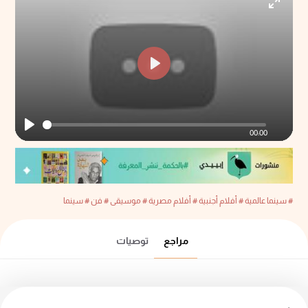
Enter
fullscr
Play
00:00
Play
# سينما عالمية
# أفلام أجنبية
# أفلام مصرية
# موسيقى
# فن
# سينما
مراجع
توصيات