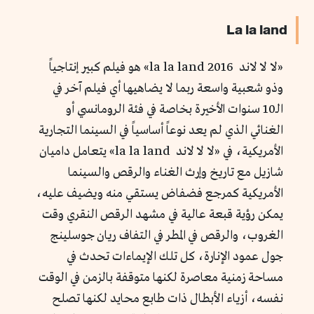
La la land
«لا لا لاند la la land 2016» هو فيلم كبير إنتاجياً
وذو شعبية واسعة ربما لا يضاهيها أي فيلم آخر في
الـ10 سنوات الأخيرة بخاصة في فئة الرومانسي أو
الغنائي الذي لم يعد نوعاً أساسياً في السينما التجارية
الأمريكية، في «لا لا لاند la la land» يتعامل داميان
شازيل مع تاريخ وإرث الغناء والرقص والسينما
الأمريكية كمرجع فضفاض يستقي منه ويضيف عليه،
يمكن رؤية قبعة عالية في مشهد الرقص النقري وقت
الغروب، والرقص في المطر في التفاف ريان جوسلينج
جول عمود الإنارة، كل تلك الإيماءات تحدث في
مساحة زمنية معاصرة لكنها متوقفة بالزمن في الوقت
نفسه، أزياء الأبطال ذات طابع محايد لكنها تصلح