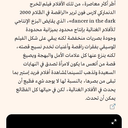
أطر أكثر معاصرة، من تلك الأفلام فيلم المخرج
الدنماركي لارس فون ترير «الراقصة في الظلام 2000
dancer in the dark»، الذي يقايض البزخ الإنتاجي
للأفلام الغنائية بإنتاج محدود بميزانية محدودة
وجودة بصريات منخفضة لكنه يبقي على شكل الفيلم
الموسيقي بفقرات راقصة وأغنيات تخدم نسيج قصته،
لكنه ينزع عنها كل علامات الأمل والبهجة ويصيغ
قصة من أتعس ما يكون لامرأة تصدق في النهايات
السعيدة وتذهب للسينما لمشاهدة أفلام فريد إستير بما
تبقى من بصرها، بالنسبة لها لا يوجد شيء فظيع أن
يحدث في الأفلام الغنائية، لكن في حياتها كل الفظائع
يمكن أن تحدث.