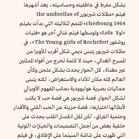
بشكل مفرط في عاطفيته وحساسيته، يعد أشهرها
فيلم «مظلات شيربورر the umbrellas of
cherbourg 1964» المتمم لثلاثيته التي بدأت بفيلم
«لولا Lola» وتوسطها فيلم غنائي آخر هو «فتيات
روشفور The Young girls of Rochefort»، في
مظلات شيربور يتبنى ديمي شكل أقرب للأوبرا من
المسرح الغنائي، حيث لا كلمة تخرج من أفواه الممثلين
غير مغناة، كل الحوار يحدث بشكل ملحن وكأن
العالم كله مكان للأداء والاستعراض، لكنه يتبنى
جماليات بصرية هوليوودية بجانب المفهوم الأوبرالي
لشكل الحوار. قصة شيربور هي قصة حب لا يكتب
لأبطالها اختبارها، قصة حزينة عن الحب الفتي والأقدار
وحتمية الفراق، لكن ثقل انكسار القلب يحدث على
خلفية بعض من أجمل التصميمات والخيارات اللونية
التي ظهرت على شاشة السينما على الإطلاق، في فيلم