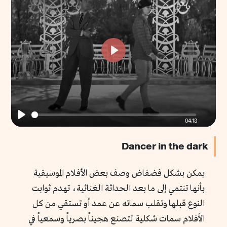
fullscr
Play
04:18
Play
Dancer in the dark
يمكن بشكل فضفاض وصف بعض الأفلام الموسيقية
بأنها تنتمي إلى ما بعد الحداثة الغنائية، تهدم ثوابت
النوع قبلها وتقلب سماته عن عمد أو تستقي من كل
الأفلام سمات شكلية لتصنع هجيناً بصرياً وسمعياً في