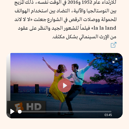
للارتداء عام 1952 و2016 في الوقت نفسه، ذلك المزيج
بين النوستالجيا والآنية، التضاد بين استخدام الهواتف
المحمولة ووصلات الرقص في الشوارع جعلت «لا لا لاند
la la land» فيلماً للشعور الجيد والنظر على عقود
من الإرث السينمائي بشكل مكثف.
Enter
fullscr
Play
03:45
Play