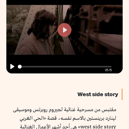
Enter
fullscr
Play
05:15
Play
West side story
مقتبس من مسرحية غنائية لجيروم روبرتس وموسيقى
لينارد برينستين بالاسم نفسه، قصة «الحي الغربي
west side story» هي أحد أشهر الأعمال الغنائية