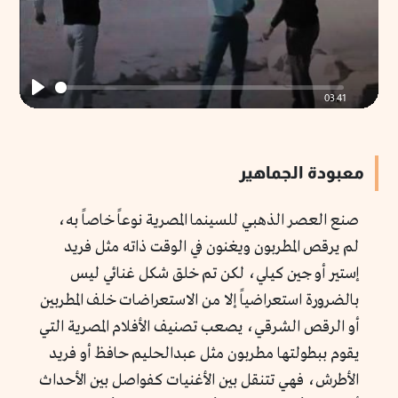
03:41
Play
معبودة الجماهير
صنع العصر الذهبي للسينما المصرية نوعاً خاصاً به،
لم يرقص المطربون ويغنون في الوقت ذاته مثل فريد
إستير أو جين كيلي، لكن تم خلق شكل غنائي ليس
بالضرورة استعراضياً إلا من الاستعراضات خلف المطربين
أو الرقص الشرقي، يصعب تصنيف الأفلام المصرية التي
يقوم ببطولتها مطربون مثل عبدالحليم حافظ أو فريد
الأطرش، فهي تتنقل بين الأغنيات كفواصل بين الأحداث