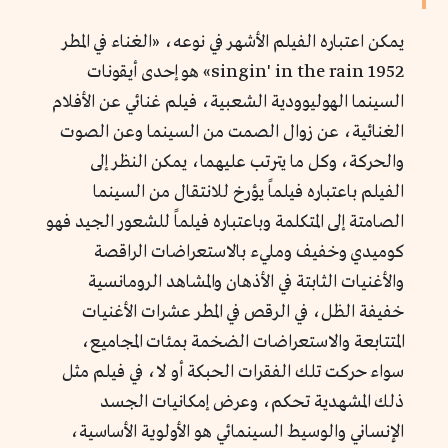
يمكن اعتباره الفيلم الأشهر في نوعه، «الغناء في المطر
singin' in the rain 1952» هو إحدى أيقونات
السينما الهوليوودية الشعبية، فيلم غنائي عن الأفلام
الغنائية، عن زوال الصمت من السينما وعن الصوت
والحركة، وكل ما يترتب عليهما، يمكن النظر إلى
الفيلم باعتباره فيلماً يؤرخ للانتقال من السينما
الصامتة إلى المتكلمة وباعتباره فيلماً للشعور الجيد فهو
كوميدي وخفيف ومليء بالاستعراضات الراقصة
والأغنيات الثابتة في الأذهان والمشاهد الرومانسية
خفيفة الظل، في الرقص في المطر عشرات الأغنيات
المتتابعة والاستعراضات الضخمة بمئات المجاميع،
سواء حركت تلك الفقرات الحبكة أو لا، في فيلم مثل
ذلك المشهدية تحكم، وعرض إمكانيات الجسد
الإنساني والوسيط السينمائي هو الأولوية الأساسية،