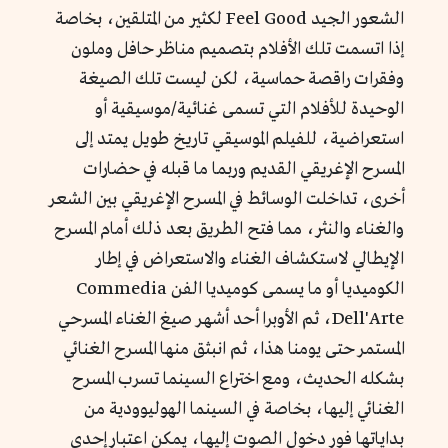
الشعور الجيد Feel Good لكثير من المتلقين، بخاصة
إذا اتسمت تلك الأفلام بتصميم مناظر حافل وملون
وفقرات راقصة حماسية، لكن ليست تلك الصيغة
الوحيدة للأفلام التي تسمى غنائية/موسيقية أو
استعراضية، للفيلم الموسيقي تاريخ طويل يمتد إلى
المسرح الإغريقي القديم وربما ما قبله في حضارات
أخرى، تداخلت الوسائط في المسرح الإغريقي بين الشعر
والغناء والنثر، مما فتح الطريق بعد ذلك أمام المسرح
الإيطالي لاستكشاف الغناء والاستعراض في إطار
الكوميديا أو ما يسمى كوميديا الفن Commedia
Dell'Arte، ثم الأوبرا أحد أشهر صيغ الغناء المسرحي
المستمر حتى يومنا هذا، ثم انبثق منها المسرح الغنائي
بشكله الحديث، ومع اختراع السينما تسرب المسرح
الغنائي إليها، بخاصة في السينما الهوليوودية من
بداياتها فور دخول الصوت إليها، يمكن اعتبار إحدى