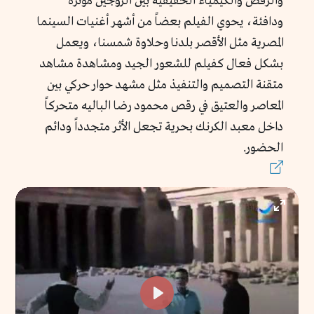
والرقص والكيمياء الحقيقية بين الزوجين مؤثرة
ودافئة، يحوي الفيلم بعضاً من أشهر أغنيات السينما
المصرية مثل الأقصر بلدنا وحلاوة شمسنا، ويعمل
بشكل فعال كفيلم للشعور الجيد ومشاهدة مشاهد
متقنة التصميم والتنفيذ مثل مشهد حوار حركي بين
المعاصر والعتيق في رقص محمود رضا الباليه متحركاً
داخل معبد الكرنك بحرية تجعل الأثر متجدداً ودائم
الحضور.
Enter
fullscr
Play