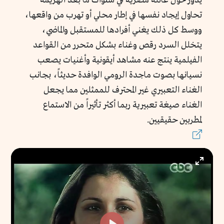
يدور حول عائلة مصرية في سنوات ما بعد الهزيمة
تحاول إيجاد نفسها في إطار محلي أو تهرب من واقعها،
ووسط كل ذلك يغني أفرادها للمستقبل والماضي،
يتخلل السرد رقص وغناء بشكل متحرر من القواعد
الفيلمية ينتج عنه مشاهد أيقونية وأغنيات يصعب
نسيانها بصوت ماجدة الرومي الوافدة حديثاً، بجانب
الغناء التعبيري غير المحترف للممثلين مما يجعل
الغناء صيغة تعبيرية ربما أكثر تأثيراً من الاستماع
لمطربين حقيقيين.
Enter
fullscr