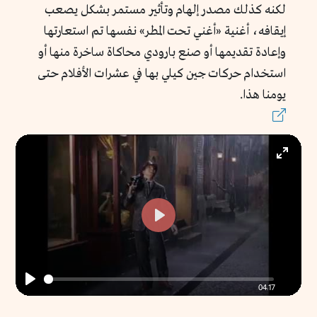
لكنه كذلك مصدر إلهام وتأثير مستمر بشكل يصعب
إيقافه، أغنية «أغني تحت المطر» نفسها تم استعارتها
وإعادة تقديمها أو صنع بارودي محاكاة ساخرة منها أو
استخدام حركات جين كيلي بها في عشرات الأفلام حتى
يومنا هذا.
Enter
fullscr
Play
04:17
Play