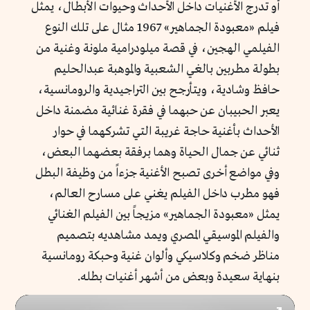
أو تدرج الأغنيات داخل الأحداث وحيوات الأبطال، يمثل
فيلم «معبودة الجماهير» 1967 مثال على تلك النوع
الفيلمي الهجين، في قصة ميلودرامية ملونة وغنية من
بطولة مطربين بالغي الشعبية والموهبة عبدالحليم
حافظ وشادية، ويتأرجح بين التراجيدية والرومانسية،
يعبر الحبيبان عن حبهما في فقرة غنائية مضمنة داخل
الأحداث بأغنية حاجة غريبة التي تشركهما في حوار
ثنائي عن جمال الحياة وهما برفقة بعضهما البعض،
وفي مواضع أخرى تصبح الأغنية جزءاً من وظيفة البطل
فهو مطرب داخل الفيلم يغني على مسارح العالم،
يمثل «معبودة الجماهير» مزيجاً بين الفيلم الغنائي
والفيلم الموسيقي المصري ويمد مشاهديه بتصميم
مناظر ضخم وكلاسيكي وألوان غنية وحبكة رومانسية
بنهاية سعيدة وبعض من أشهر أغنيات بطله.