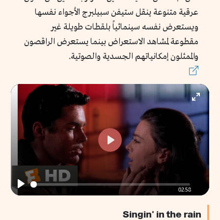
عرقية متنوعة ينقل ستيفن سبيلبرج الأجواء نفسها
ويستعرض نفسه سينمائياً بلقطات طويلة غير
مقطوعة لمشاهد الاستعراض بينما يستعرض الراقصون
والممثلون إمكانياتهم الجسدية والصوتية.
Enter
fullscr
Play
02:58
Play
Singin' in the rain