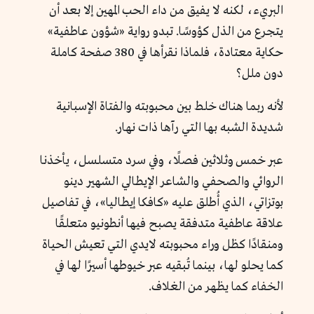
البريء، لكنه لا يفيق من داء الحب المهين إلا بعد أن
يتجرع من الذل كؤوسًا. تبدو رواية «شؤون عاطفية»
حكاية معتادة، فلماذا نقرأها في 380 صفحة كاملة
دون ملل؟
لأنه ربما هناك خلط بين محبوبته والفتاة الإسبانية
شديدة الشبه بها التي رآها ذات نهار.
عبر خمس وثلاثين فصلًا، وفي سرد متسلسل، يأخذنا
الروائي والصحفي والشاعر الإيطالي الشهير دينو
بوتزاتي، الذي أُطلق عليه «كافكا إيطاليا»، في تفاصيل
علاقة عاطفية متدفقة يصبح فيها أنطونيو متعلقًا
ومنقادًا كظل وراء محبوبته لايدي التي تعيش الحياة
كما يحلو لها، بينما تُبقيه عبر خيوطها أسيرًا لها في
الخفاء كما يظهر من الغلاف.