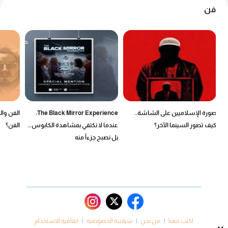
فن
صورة الإسلاميين على الشاشة..
The Black Mirror Experience:
الفن وال
كيف تصور السينما الآخر؟
عندما لا نكتفي بمشاهدة الكابوس…
الفن؟
بل نصبح جزءاً منه
اكتب معنا
من نحن
سياسة الخصوصية
اتفاقية الاستخدام
×