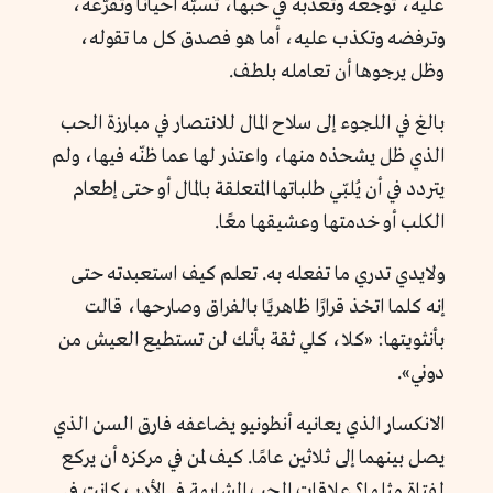
عليه، توجعه وتعذبه في حبها، تسبّه أحيانًا وتُقرّعه،
وترفضه وتكذب عليه، أما هو فصدق كل ما تقوله،
وظل يرجوها أن تعامله بلطف.
بالغ في اللجوء إلى سلاح المال للانتصار في مبارزة الحب
الذي ظل يشحذه منها، واعتذر لها عما ظنّه فيها، ولم
يتردد في أن يُلبّي طلباتها المتعلقة بالمال أو حتى إطعام
الكلب أو خدمتها وعشيقها معًا.
ولايدي تدري ما تفعله به. تعلم كيف استعبدته حتى
إنه كلما اتخذ قرارًا ظاهريًا بالفراق وصارحها، قالت
بأنثويتها: «كلا، كلي ثقة بأنك لن تستطيع العيش من
دوني».
الانكسار الذي يعانيه أنطونيو يضاعفه فارق السن الذي
يصل بينهما إلى ثلاثين عامًا. كيف لمن في مركزه أن يركع
لفتاة مثلها؟ علاقات الحب المشابهة في الأدب كانت في