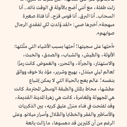
زلت طفلة، مع أنني أضج بالأنوثة في الوقت ذاته... أنا
السحاب.. أنا البرق.. أنا قوس قزح.. أنا فتاة صغيرة
مبهجة». أخبرها صبي: «لقد وُلدتِ لكي تفقدي الرجال
صوابهم».
«أحبّها على سجيتها؛ أحبّها بسبب الأشياء التي مثّلتها:
الأنوثة، والطيش، والشباب، والصدق، والخبث،
والاستهتار، والجرأة، والتحرر، والغموض. كانت رمزًا
لعالم ليلي مبتذل، بهيج وشرير، مؤذ بلا خوف وواثق
بنفسه؛ عالم يعج بالحياة التي لا يمكن إشباع
عطشها، محاط بالملل والطبقة الوسطى المحترمة. كانت
هي المجهولة والمغامرة، كانت هي زهرة المدينة القديمة،
وقد تفتحت في فناء منزل عتيق كريه، بين الذكريات
والأساطير والفقر والخطايا والظلال وأسرار ميلانو. وعلى
الرغم من أن كثيرين قد دهسوها، ما زالت يانعة