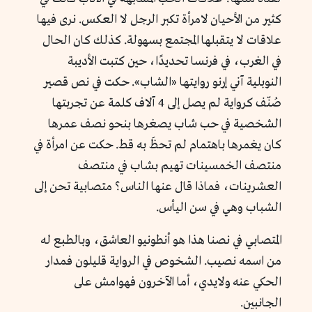
كثير من الأحيان لامرأة تكبر الرجل لا العكس. نرى فيها
علاقات لا يتقبلها المجتمع بسهولة. كذلك كان الحال
في الغرب، في فرنسا تحديدًا، حين كتبت الأديبة
النوبلية آني إرنو روايتها «الشاب». حكت في نص قصير
صُنّف كرواية لم يصل إلى 4 آلاف كلمة عن تجربتها
الشخصية في حب شاب يصغرها بنحو نصف عمرها
كان يغمرها باهتمام لم تحظَ به قط. حكت عن امرأة في
منتصف الخمسينات تهيم بشاب في منتصف
العشرينات، فماذا قال عنها الناس؟ متصابية تحن إلى
الشباب وهي في سن اليأس.
المتصابي في نصنا هذا هو أنطونيو العاشق، وبالطبع له
من اسمه نصيب. الشخوص في الرواية قليلون فمدار
الحكي عنه ولايدي، أما الآخرون فهوامش على
الجانبين.