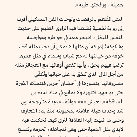
جميلة، ورائحتها طيبة».
النص المُطعم بالرقصات ولوحات الفن التشكيلي أقرب
إلى رواية نفسية يُطلعنا فيه الراوي العليم على حديث
النفس للبطل، فنبحر معه في خواطره وهواجسه
وشكوكه؛ إدراكه أن مثلها لا يمكن أن يحب مثله قط،
خوفه من خيانتها له مع شباب وسماء في مثل عمرها
ترغب فيهم بحق، وأنها تقضي أوقاتها مع العجائز مثله
من أجل المال الذي تنفق به على حياتها وتُكفّي
مصروفاتها. يتصورها في أحضان آخرين فتتملكه الغيرة
حتى يواجهها فتنهره ولا تمانع في مناداته بـ«ابن
الساقطة». نعيش معه مواقف عديدة متأرجحة بين
شد وجذب طيلة علاقته بمحبوبته منذ بدء التعارف
وحتى ما انتهت إليه العلاقة لنرى كيف تحكمت فيه
لايدي مثل الدمية حتى وهي تتجاهله، تحرمه وتتمنع