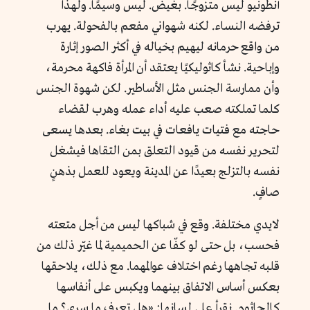
أنطونيو ليس متزوجًا. بغيض. ليس وسيمًا. ولهذا
ترفضه النساء. لكنه شهواني مفعم بالفحولة. يهرب
من واقع حرمانه ليهيم بخياله في أكثر الصور إثارة
وإباحية. نشأ كاثوليكيًا يعتقد أن المرأة فاكهة محرمة،
وأن ممارسة الجنس مثل الأساطير. لكن شهوة الجنس
كلما تملكته صعب عليه أداء عمله وهرب لقضاء
حاجته مع فتيات يافعات في بيت بغاء. بعدها يسعى
لتحرير نفسه من قيود التعلق بمن التقاها فيشغل
نفسه بالتزلج بعيدًا عن المدينة ويعود للعمل بذهنٍ
صافٍ.
لايدي مختلفة. وقع في شباكها ليس من أجل متعته
فحسب، بل حتى لو كفّا عن الحميمية لما غيّر ذلك من
قلبه تجاهها رغم اختلاف عوالمهما. مع ذلك، يلاحقها
بعكس أساس الاتفاق بينهما ويكبس على أنفاسها
كالجاثوم. نقرأ على لسانها: «هل تعرف ما سري؟ ما