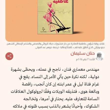
غلاف رواية شؤون عاطفية الصادرة عن دار منشورات حياة، للروائي والصحفي والشاعر الإيطالي الشهير،
دينو بوتزاتي، الذي أطلق عليه لقب: كافكا إيطاليا - ترجمة: جوهر عبد المولى.
حنان سليمان
الأحد ٢٦ يناير ٢٠٢٥ م
مهندس معماري فنان، ناجح في عمله، ويحظى بشهرة
دولية، لكنه نكرة حين يأتي الأمر إلى النساء. يقع في
غرام فتاة ليل في عمر ابنته إن كان أنجب، راقصة
وبائعة هوى، فتذيقه الويلات وفقًا لبروتوكول العلاقات
السامة المتعارف عليه. يحتار في أمرها، وتخالجه
الشكوك، وأحيانًا يشعر بالذنب بسبب ظنونه في ملاكه