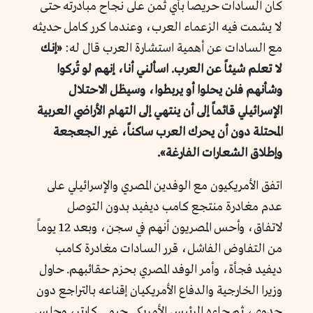
كان السادات حريصاً بأي ثمن على نجاح مبادرته حتى
لا يشمت فيه الزعماء العرب، وعندما كرر كامل حديثه
مع السادات عن أهمية استشارة العرب قال له:
«إنك
لا تعلم شيئاً عن العرب. اسألني أنا‏، إنهم لو تُركوا
وشأنهم فلن يحلوا أو يربطوا‏، وسيظل الاحتلال
الإسرائيلي قائماً إلى أن ينتهي إلى التهام الأراضي العربية
المحتلة دون أن يحرك العرب ساكناً، غير الجعجعة
وإطلاق الشعارات الفارغة».
اتفق الأمريكيون مع الوفدين المصري والإسرائيلي على
عدم مغادرة منتجع كامب ديفيد بدون التوصل
لاتفاق، وأحس المصريون أنهم في سجن، وبعد 12 يوماً
من التفاوض الفاشل، قرر السادات مغادرة كامب
ديفيد فجأة، وأمر الوفد المصري بحزم حقائبهم. حاول
وزيرا الخارجية والدفاع الأمريكيان إقناعه بالتراجع دون
جدوى، ثم جاءه الرئيس الأمريكي جيمي كارتر، وجلس