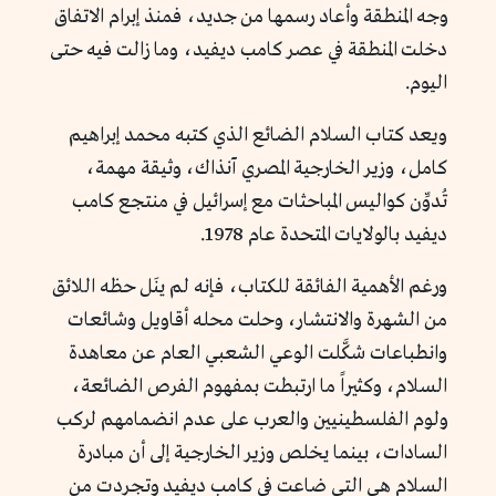
وجه المنطقة وأعاد رسمها من جديد، فمنذ إبرام الاتفاق
دخلت المنطقة في عصر كامب ديفيد، وما زالت فيه حتى
اليوم.
ويعد كتاب السلام الضائع الذي كتبه محمد إبراهيم
كامل، وزير الخارجية المصري آنذاك، وثيقة مهمة،
تُدوِّن كواليس المباحثات مع إسرائيل في منتجع كامب
ديفيد بالولايات المتحدة عام 1978.
ورغم الأهمية الفائقة للكتاب، فإنه لم ينَل حظه اللائق
من الشهرة والانتشار، وحلت محله أقاويل وشائعات
وانطباعات شكَّلت الوعي الشعبي العام عن معاهدة
السلام، وكثيراً ما ارتبطت بمفهوم الفرص الضائعة،
ولوم الفلسطينيين والعرب على عدم انضمامهم لركب
السادات، بينما يخلص وزير الخارجية إلى أن مبادرة
السلام هي التي ضاعت في كامب ديفيد وتجردت من