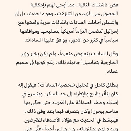
فض الاشتباك الثانية، مما أوحى لهم بإمكانية
الحصول على المزيد من التنازلات، وهو ما حدث، بل إن
واشنطن أحاطت السادات باتفاقات سرية وقعتها مع
إسرائيل تتضمن التزاماً أمريكياً بتسليحها وموافقتها
سياسياً في كثير من الأمور، ووافق عليها السادات.
وظل السادات يتفاوض منفرداً، ولم يكن يخبر وزير
الخارجية بتفاصيل أحاديثه تلك، رغم كونها في صميم
عمله.
ينطلق كامل في تحليل شخصية السادات؛ فيقول إنه
كان يتأثر بالمدح والإطراء إلى حد السكر، ويتسرع في
إضفاء وصف الصداقة على الغرباء حتى حظي بها
مناحم بيجين! وكان يتصرف فيما بعد وفق ذلك،
فيتبسَّط في الحديث مع هؤلاء الأصدقاء المفترضين
ويبوح لهم بمكنوناته، وإن جالس أحداً «غنَّى على