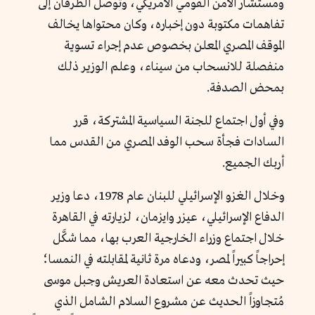
ومستشار الأمن القومي الأمريكي، وتوصل الطرفان إلى
تفاهمات مكتوبة دون إخباره، وكان محتواها يخالف
الموقف المصري المعلن بخصوص عدم إجراء تسوية
منفصلة للانسحاب من سيناء، وعلم الوزير ذلك
بمحض الصدفة.
وفي أول اجتماع للجنة السياسية المشتركة، قرر
السادات فجأة سحب الوفد المصري من القدس مما
أربك الجميع.
وخلال الغزو الإسرائيلي للبنان عام 1978، دعا وزير
الدفاع الإسرائيلي، عيزر وايزمان، لزيارته في القاهرة
خلال اجتماع وزراء الخارجية العرب بها، مما شكَّل
إحراجاً كبيراً لمصر، ودعاه مرة ثانية لمقابلته في النمسا؛
حيث تحدث معه عن استعادة العريش وجبل موسى
مُتجاوزاً الحديث عن مشروع السلام الشامل الذي