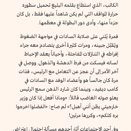
الكاتب، الذي استطاع بقلمه البليغ تحميل سطوره
حرارة المواقف التي لم يكن شاهداً عليها فقط، بل كان
جزءاً منها، وأدى دور البطولة في معظمها.
فمرة يُثني على صلابة السادات في مواجهة الضغوط
ويُقبِّل جبينه، ومرات كثيرة أخرى يتصادم معه جراء
إفراطه في التنازلات المفاجئة، وأحياناً يعقد الإحباط
لسانه فيسكت من فرط الدهشة والذهول. ووصل في
آخر الأمر إلى أن عجز عن التعامل مع الرئيس، فذات
مرة كان جالساً هو وأعضاء الوفد مع السادات في
كامب ديفيد، وبينما كان شارد الذهن سمع الرئيس
يعلو صوته الغاضب قائلاً: «وماذا أفعل إذا كان وزير
خارجيتي يظن أنني أهبل؟» ثم صاح: «اتفضلوا اخرجوا
بره كلكم»، وكررها مرتين!
وفي أحد الاجتماعات أثار أحدهم مسألة احتمال اعتراض