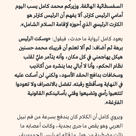
السفسطائية الهائفة. وزيركم محمد كامل يسب اليوم
أمامي الرئيس كارتر. ألا يفهم أن الرئيس كارتر هو
الكارت الرئيسي الذي أحوزه لإقامة السلام الشامل».
يعود كامل لرواية ما حدث، فيقول:
«وسكت الرئيس
برهة ثم أضاف: ثم ألا تعلم أن قريبك محمد حسنين
هيكل يهاجمني في كل مكان، وأنه يتآمر عليَّ لقلب
نظام الحكم، وأنا لا أبالي بما ينشره من أكاذيب
وسخافات بدافع الحقد الأسود، ولكني لن أسكت عليه
في النهاية وسأقطع رقبته. تفضل بالانصراف ولا تعودوا
لتتعبوا رأسي وتضيعوا وقتي بأسانيدكم القانونية
الفارغة».
ويروي كامل أن الكلام كان يندفع بسرعة من فم نبيل
العربي وهو يقص ما جرى بجدية، وكانت أعصابه ما
زالت مضطربة من هول ما قاله له رئيس الجمهورية،