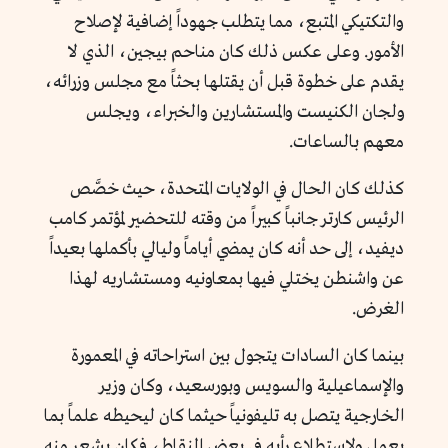
والتكتيكي المتبع، مما يتطلب جهوداً إضافية لإصلاح
الأمور. وعلى عكس ذلك كان مناحم بيجين، الذي لا
يقدم على خطوة قبل أن يقتلها بحثاً مع مجلس وزرائه،
ولجان الكنيست والمستشارين والخبراء، ويجلس
معهم بالساعات.
كذلك كان الحال في الولايات المتحدة، حيث خصَّص
الرئيس كارتر جانباً كبيراً من وقته للتحضير لمؤتمر كامب
ديفيد، إلى حد أنه كان يمضي أياماً وليالي بأكملها بعيداً
عن واشنطن يختلي فيها بمعاونيه ومستشاريه لهذا
الغرض.
بينما كان السادات يتجول بين استراحاته في المعمورة
والإسماعيلية والسويس وبورسعيد، وكان وزير
الخارجية يتصل به تليفونياً حيثما كان ليحيطه علماً بما
يعمل ولاستطلاع رأيه في بعض النقاط، فكان يشعر منه