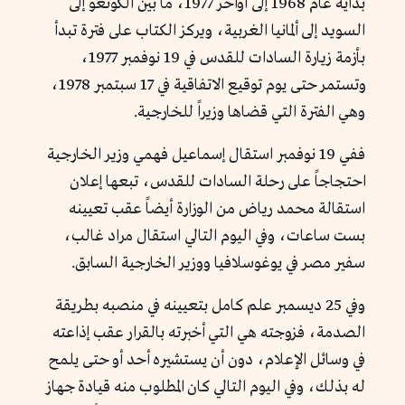
بداية عام 1968 إلى أواخر 1977، ما بين الكونغو إلى
السويد إلى ألمانيا الغربية، ويركز الكتاب على فترة تبدأ
بأزمة زيارة السادات للقدس في 19 نوفمبر 1977،
وتستمر حتى يوم توقيع الاتفاقية في 17 سبتمبر 1978،
وهي الفترة التي قضاها وزيراً للخارجية.
ففي 19 نوفمبر استقال إسماعيل فهمي وزير الخارجية
احتجاجاً على رحلة السادات للقدس، تبعها إعلان
استقالة محمد رياض من الوزارة أيضاً عقب تعيينه
بست ساعات، وفي اليوم التالي استقال مراد غالب،
سفير مصر في يوغوسلافيا ووزير الخارجية السابق.
وفي 25 ديسمبر علم كامل بتعيينه في منصبه بطريقة
الصدمة، فزوجته هي التي أخبرته بالقرار عقب إذاعته
في وسائل الإعلام، دون أن يستشيره أحد أو حتى يلمح
له بذلك، وفي اليوم التالي كان المطلوب منه قيادة جهاز