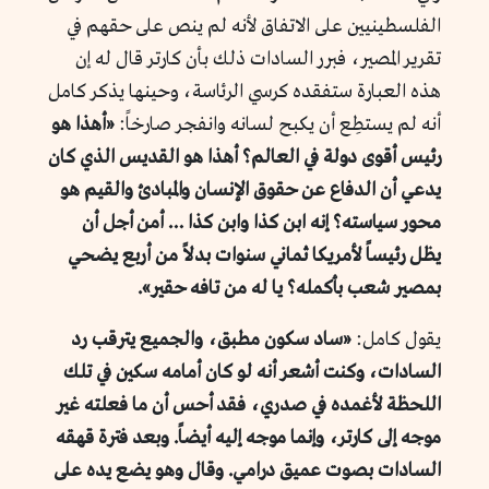
الفلسطينيين على الاتفاق لأنه لم ينص على حقهم في
تقرير المصير، فبرر السادات ذلك بأن كارتر قال له إن
هذه العبارة ستفقده كرسي الرئاسة، وحينها يذكر كامل
أنه لم يستطِع أن يكبح لسانه وانفجر صارخاً:
«أهذا هو
رئيس أقوى دولة في العالم؟ أهذا هو القديس الذي كان
يدعي أن الدفاع عن حقوق الإنسان والمبادئ والقيم هو
محور سياسته؟ إنه ابن كذا وابن كذا … أمن أجل أن
يظل رئيساً لأمريكا ثماني سنوات بدلاً من أربع يضحي
بمصير شعب بأكمله؟ يا له من تافه حقير».
يقول كامل:
«ساد سكون مطبق، والجميع يترقب رد
السادات، وكنت أشعر أنه لو كان أمامه سكين في تلك
اللحظة لأغمده في صدري، فقد أحس أن ما فعلته غير
موجه إلى كارتر، وإنما موجه إليه أيضاً. وبعد فترة قهقه
السادات بصوت عمیق درامي. وقال وهو يضع يده على