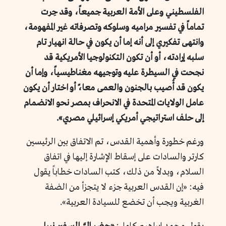
الفلسطيني وعلى الأمة العربية جميعاً، وقد حِرت
تماماً في تفسير مراميه وسلوكه وتصرفاته غير المفهومة،
وانتهى تفكيري إلى أنه إما أن يكون في حالة انهيار تام
سلبه إرادته، أو أن تكون التكنولوجيا الأمريكية قد
نجحت في السيطرة عليه وتوجيهه مغناطيسياً، وإما أن
يكون قد أُصيب بالجنون والعمى معا،ً أو اختار أن يكون
عامل الولايات المتحدة في الانحراف بمصر نحو الانضمام
إلى حلف استراتيجي أمريكي إسرائيلي مصري».
ورغم خطورة وأهمية القدس، تم الاتفاق بين الرئيسين
كارتر والسادات على إسقاط الإشارة إليها في اتفاق
السلام، وبدلاً من ذلك، كتب السادات خطاباً يقول
فيه: «إن القدس العربية جزء لا يتجزأ من الضفة
الغربية ويجب أن تخضع للسيادة العربية».