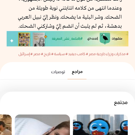
وعندما انتهى من كلامه انتابتني نوبة طويلة من
الضحك. وشر البلية ما يضحك. ونظر إليَّ نبيل العربي
بدهشة، ثم لم يلبث أن انضم إليَّ وشاركني الضحك.
# مذكرات وزراء خارجية مصر
# كامب ديفيد
# سياسة
# تاريخ
# مصر
# إسرائيل
مراجع
توصيات
مجتمع