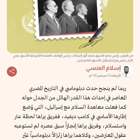
من اليمين: رئيس مصر الأسبق محمد أنور السادات، رئيس الولايات المتحدة الأمريكية الأسبق جيمي
كارتر، رئيس وزراء إسرائيل الأسبق مناحم بيجن
إسلام المنسي
الأربعاء ٢٥ ديسمبر ٢٠٢٤ م
ربما لم ينجح حدث دبلوماسي في التاريخ المصري
المعاصر في إحداث هذا القدر الهائل من الجدل حوله
كما فعلت معاهدة السلام مع إسرائيل، التي وُضع
إطارها الأساسي في كامب ديفيد، ففريق يراها لحظة عار
واستسلام، وفريق يراها إنجازاً سبق عصره لم تستوعبه
عقول المعارضين، وكلاهما يراها زلزالاً دبلوماسياً غيَّر