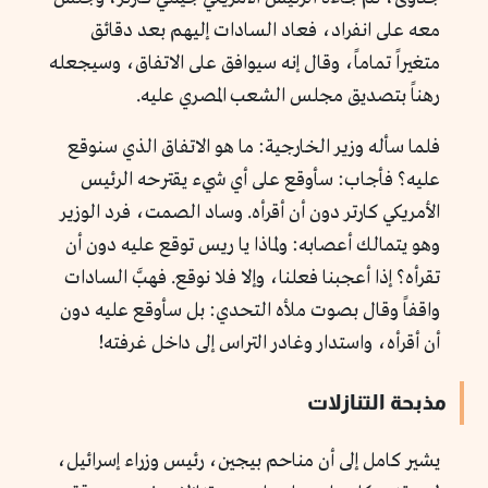
معه على انفراد، فعاد السادات إليهم بعد دقائق
متغيراً تماماً، وقال إنه سيوافق على الاتفاق، وسيجعله
رهناً بتصديق مجلس الشعب المصري عليه.
فلما سأله وزير الخارجية: ما هو الاتفاق الذي سنوقع
عليه؟ فأجاب: سأوقع على أي شيء يقترحه الرئيس
الأمريكي كارتر دون أن أقرأه. وساد الصمت، فرد الوزير
وهو يتمالك أعصابه: ولماذا يا ريس توقع عليه دون أن
تقرأه؟ إذا أعجبنا فعلنا، وإلا فلا نوقع. فهبَّ السادات
واقفاً وقال بصوت ملأه التحدي: بل سأوقع عليه دون
أن أقرأه، واستدار وغادر التراس إلى داخل غرفته!
مذبحة التنازلات
يشير كامل إلى أن مناحم بيجين، رئيس وزراء إسرائيل،