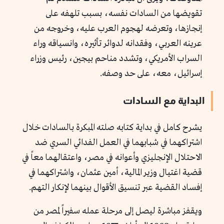
تقويضها من السادات نفسه، بسبب تلهفه على
إنجازها، وتعرضه لهجوم العرب عليه، وخروجه من
عرينه العربي، وفقدانه لدوائر تأثيره، وانسياقه وراء
السراب الأمريكي، وتشدد مناحم بيجين، رئيس وزراء
إسرائيل، معه، على حد وصفه.
البداية مع السادات
يشرح كامل في بداية كتابه صلته المبكرة بالسادات خلال
اشتراكهما في شبابهما في العمل الفدائي السري ضد
الاحتلال الإنجليزي وأعوانه في مصر، واعتقالهما معاً في
قضية اغتيال وزير المالية، أمين عثمان، واشتراكهما في
إفساد القضية عبر تنسيق الأقوال بينهما لإنكار التهم.
ويقفز مباشرة ليصل إلى مرحلة عمله سفيراً لمصر من