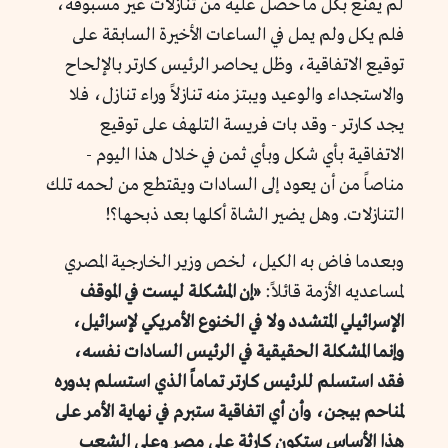
لم يقنع بكل ما حصل عليه من تنازلات غير مسبوقة،
فلم يكل ولم يمل في الساعات الأخيرة السابقة على
توقيع الاتفاقية، وظل يحاصر الرئيس كارتر بالإلحاح
والاستجداء والوعيد ويبتز منه تنازلاً وراء تنازل، فلا
يجد كارتر - وقد بات فريسة التلهف على توقيع
الاتفاقية بأي شكل وبأي ثمن في خلال هذا اليوم -
مناصاً من أن يعود إلى السادات ويقتطع من لحمه تلك
التنازلات. وهل يضير الشاة أكلها بعد ذبحها؟!
وبعدما فاض به الكيل، لخص وزير الخارجية المصري
لمساعديه الأزمة قائلاً:
«إن المشكلة ليست في الموقف
الإسرائيلي المتشدد ولا في الخنوع الأمريكي لإسرائيل،
وإنما المشكلة الحقيقية في الرئيس السادات نفسه،
فقد استسلم للرئيس كارتر تماماً الذي استسلم بدوره
لمناحم بيجن، وأن أي اتفاقية ستبرم في نهاية الأمر على
هذا الأساس ستكون كارثة على مصر وعلى الشعب