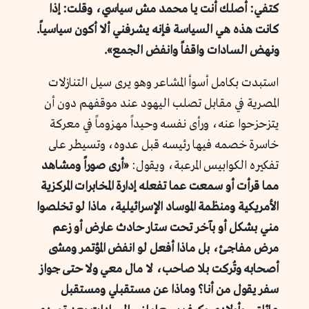
كتفي: أصلك أنت يا محمد مش سياسي، وقلت: إذا
كانت هذه هي السياسة فإنه يشرفني ألا أكون سياسياً.
ونهض السادات واقفاً وانفض الجمع».
استبدت بكامل أسوأ المشاعر وهو يرى سيل التنازلات
المصرية في مقابل تصلب اليهود عند موقفهم دون أن
يتزحزحوا عنه، ورأى نفسه وحيداً مهزوماً في معركة
خاسرة خصمه فيها رئيسه قبل عدوه، وتسيطر على
تفكيره الكوابيس المرعبة، ويقول:
«أرى صوراً ومشاهد
مما قرأت أو سمعت عما تفعله إدارة المخابرات المركزية
الأمريكية ومنظمة الموساد الإسرائيلية، ماذا لو تخلصوا
مني بشكل أو بآخر تحت ستار حادث عارض أو زعم
مرض مفاجئ، بل ماذا أفعل لو انفض المؤتمر ومشى
أصحابه وتُركت بلا صاحب، لا مال معي ولا حتى جواز
سفر يقول من أنا؟ وماذا عن مستقبلي ومستقبل