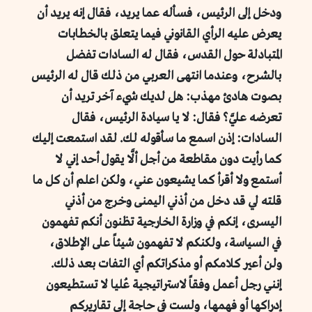
ودخل إلى الرئيس، فسأله عما يريد، فقال إنه يريد أن
يعرض عليه الرأي القانوني فيما يتعلق بالخطابات
المتبادلة حول القدس، فقال له السادات تفضل
بالشرح، وعندما انتهى العربي من ذلك قال له الرئيس
بصوت هادئ مهذب: هل لديك شيء آخر تريد أن
تعرضه عليَّ؟ فقال: لا يا سيادة الرئيس، فقال
السادات: إذن اسمع ما سأقوله لك. لقد استمعت إليك
كما رأيت دون مقاطعة من أجل ألَّا يقول أحد إني لا
أستمع ولا أقرأ كما يشيعون عني، ولكن اعلم أن كل ما
قلته لي قد دخل من أذني اليمنى وخرج من أذني
اليسرى، إنكم في وزارة الخارجية تظنون أنكم تفهمون
في السياسة، ولكنكم لا تفهمون شيئاً على الإطلاق،
ولن أعير كلامكم أو مذكراتكم أي التفات بعد ذلك.
إنني رجل أعمل وفقاً لاستراتيجية عُليا لا تستطيعون
إدراكها أو فهمها، ولست في حاجة إلى تقاريركم