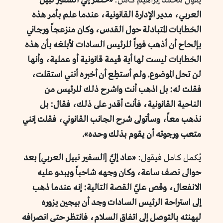
يقول محمد إبراهيم كامل:
«حضر إليَّ السفير نبيل
العربي، مدير الإدارة القانونية، عندما علم بأمر هذه
الخطابات المتبادلة حول القدس، وكان منزعجاً ورجاني
بإلحاح أن أذهب فوراً للرئيس السادات لأبلغه بأن هذه
الخطابات ليست لها أية قيمة قانونية أو عملية، وأنها
لن تحل الموضوع. ولم أستطِع أن أخبره أنني استقلت،
فقلت له: بل اذهب أنت واشرح ذلك للرئيس من
الناحية القانونية، فأنت أقدر على ذلك، فقال: بل
نذهب معاً، وسأتولى شرح الجانب القانوني، فقلت إنني
متعب ورجوته أن يقوم بذلك وحده».
يُكمل كامل فيقول:
«عاد إليَّ [السفير نبيل العربي] بعد
حوالى نصف ساعة، وكان وجهه شاحباً ويبدو عليه
الانفعال، وقص عليَّ القصة التالية: إنه عندما ذهب
إلى استراحة الرئيس السادات وجد أن بيجين يزوره
ليهنئه بالتوصل إلى اتفاق السلام، فانتظر حتى انصرافه