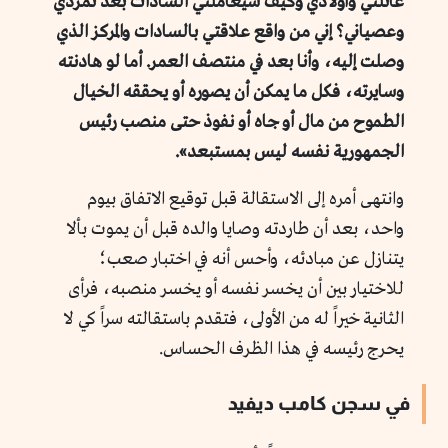
عائلتي وأولادي وكيف سيعاملني السادات بعد تمردي
وعصياني؟ إني من واقع علاقتي بالسادات والمركز الذي
وصلت إليه، وأنا بعد في منتصف العمر. أما لو هادنته
وسايرته، فكل ما يمكن أن يصوره أو يحققه الخيال
الطموح من مال أو جاه أو نفوذ حتى منصب رئيس
الجمهورية نفسه ليس بمستبعد».
وانتهى أمره إلى الاستقالة قبل توقيع الاتفاق بيوم
واحد، بعد أن طاردته وصايا والده قبل أن يموت بألا
يتنازل عن مبادئه، وأحس أنه في اختبار صعب؛
للاختيار بين أن يخسر نفسه أو يخسر منصبه، فرأى
الثانية خيراً له من الأولى، فتقدم باستقالته سراً كي لا
يحرج رئيسه في هذا الظرف الحساس.
في سجن كامب ديفيد