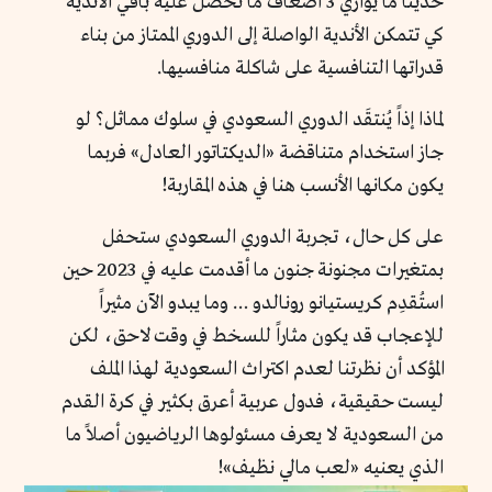
حديثاً ما يوازي 3 أضعاف ما تحصل عليه باقي الأندية
كي تتمكن الأندية الواصلة إلى الدوري الممتاز من بناء
قدراتها التنافسية على شاكلة منافسيها.
لماذا إذاً يُنتقَد الدوري السعودي في سلوك مماثل؟ لو
جاز استخدام متناقضة «الديكتاتور العادل» فربما
يكون مكانها الأنسب هنا في هذه المقاربة!
على كل حال، تجربة الدوري السعودي ستحفل
بمتغيرات مجنونة جنون ما أقدمت عليه في 2023 حين
استُقدِم كريستيانو رونالدو … وما يبدو الآن مثيراً
للإعجاب قد يكون مثاراً للسخط في وقت لاحق، لكن
المؤكد أن نظرتنا لعدم اكتراث السعودية لهذا الملف
ليست حقيقية، فدول عربية أعرق بكثير في كرة القدم
من السعودية لا يعرف مسئولوها الرياضيون أصلاً ما
الذي يعنيه «لعب مالي نظيف»!