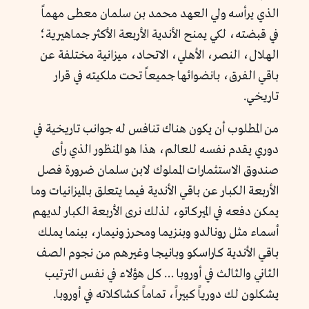
الذي يرأسه ولي العهد محمد بن سلمان معطى مهماً
في قبضته، لكي يمنح الأندية الأربعة الأكثر جماهيرية؛
الهلال، النصر، الأهلي، الاتحاد، ميزانية مختلفة عن
باقي الفرق، بانضوائها جميعاً تحت ملكيته في قرار
تاريخي.
من المطلوب أن يكون هناك تنافس له جوانب تاريخية في
دوري يقدم نفسه للعالم، هذا هو المنظور الذي رأى
صندوق الاستثمارات المملوك لابن سلمان ضرورة فصل
الأربعة الكبار عن باقي الأندية فيما يتعلق بالميزانيات وما
يمكن دفعه في الميركاتو، لذلك نرى الأربعة الكبار لديهم
أسماء مثل رونالدو وبنزيما ومحرز ونيمار، بينما يملك
باقي الأندية كاراسكو وبانيجا وغيرهم من نجوم الصف
الثاني والثالث في أوروبا … كل هؤلاء في نفس الترتيب
يشكلون لك دورياً كبيراً، تماماً كشاكلاته في أوروبا.