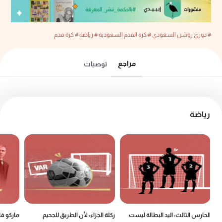
# دوري روشن السعودي
# كرة القدم السعودية
# رياضة
# كرة قدم
مراجع
توصيات
رياضة
الحارس الثالث: اليد البطالة ليست
ركلة الجزاء: لأن الطريق للجحيم
ماركو ف