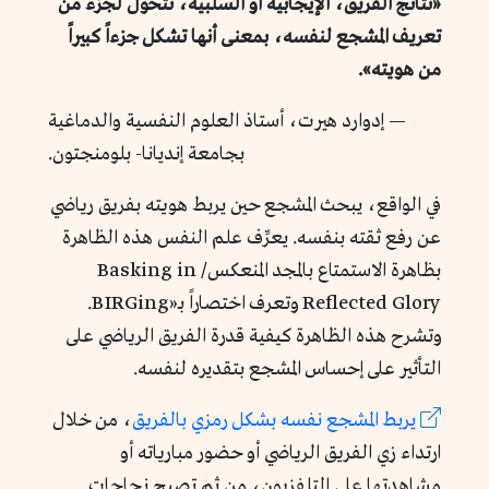
«نتائج الفريق، الإيجابية أو السلبية، تتحوَّل لجزء من
تعريف المشجع لنفسه، بمعنى أنها تشكل جزءاً كبيراً
من هويته».
— إدوارد هيرت، أستاذ العلوم النفسية والدماغية
بجامعة إنديانا- بلومنجتون.
في الواقع، يبحث المشجع حين يربط هويته بفريق رياضي
عن رفع ثقته بنفسه. يعرِّف علم النفس هذه الظاهرة
بظاهرة الاستمتاع بالمجد المنعكس/ Basking in
Reflected Glory وتعرف اختصاراً بـ«BIRGing.
وتشرح هذه الظاهرة كيفية قدرة الفريق الرياضي على
التأثير على إحساس المشجع بتقديره لنفسه.
يربط المشجع نفسه بشكل رمزي بالفريق
، من خلال
ارتداء زي الفريق الرياضي أو حضور مبارياته أو
مشاهدتها على التلفزيون، من ثم تصبح نجاحات