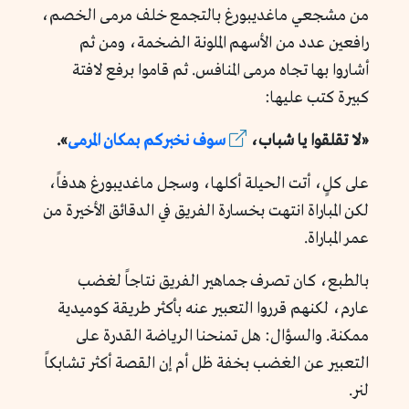
من مشجعي ماغديبورغ بالتجمع خلف مرمى الخصم،
رافعين عدد من الأسهم الملونة الضخمة، ومن ثم
أشاروا بها تجاه مرمى المنافس. ثم قاموا برفع لافتة
كبيرة كتب عليها:
«لا تقلقوا يا شباب،
سوف نخبركم بمكان المرمى
».
على كلٍ، أتت الحيلة أكلها، وسجل ماغديبورغ هدفاً،
لكن المباراة انتهت بخسارة الفريق في الدقائق الأخيرة من
عمر المباراة.
بالطبع، كان تصرف جماهير الفريق نتاجاً لغضب
عارم، لكنهم قرروا التعبير عنه بأكثر طريقة كوميدية
ممكنة. والسؤال: هل تمنحنا الرياضة القدرة على
التعبير عن الغضب بخفة ظل أم إن القصة أكثر تشابكاً
لنر.