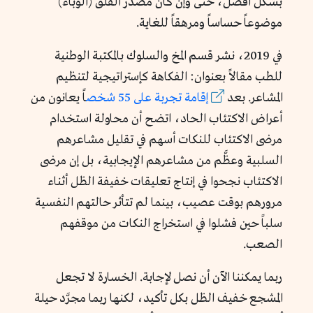
بشكل أفضل، حتى وإن كان مصدر القلق (الوباء)
موضوعاً حساساً ومرهقاً للغاية.
في 2019، نشر قسم المخ والسلوك بالمكتبة الوطنية
للطب مقالاً بعنوان: الفكاهة كإستراتيجية لتنظيم
المشاعر. بعد
إقامة تجربة على 55 شخص
اً يعانون من
أعراض الاكتئاب الحاد، اتضح أن محاولة استخدام
مرضى الاكتئاب للنكات أسهم في تقليل مشاعرهم
السلبية وعظَّم من مشاعرهم الإيجابية، بل إن مرضى
الاكتئاب نجحوا في إنتاج تعليقات خفيفة الظل أثناء
مرورهم بوقت عصيب، بينما لم تتأثر حالتهم النفسية
سلباً حين فشلوا في استخراج النكات من موقفهم
الصعب.
ربما يمكننا الآن أن نصل لإجابة. الخسارة لا تجعل
المشجع خفيف الظل بكل تأكيد، لكنها ربما مجرَّد حيلة