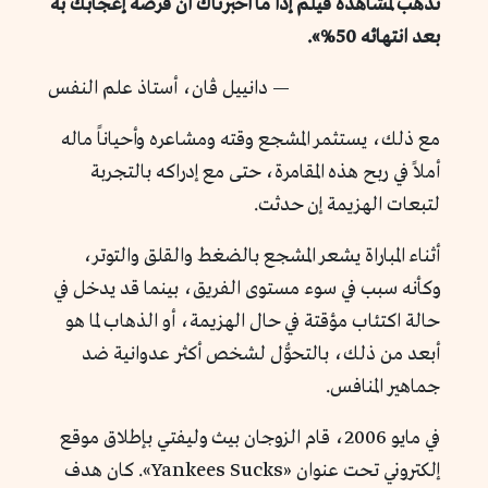
تذهب لمشاهدة فيلم إذا ما أخبرناك أن فرصة إعجابك به
بعد انتهائه 50%».
— دانييل ڤان، أستاذ علم النفس
مع ذلك، يستثمر المشجع وقته ومشاعره وأحياناً ماله
أملاً في ربح هذه المقامرة، حتى مع إدراكه بالتجربة
لتبعات الهزيمة إن حدثت.
أثناء المباراة يشعر المشجع بالضغط والقلق والتوتر،
وكأنه سبب في سوء مستوى الفريق، بينما قد يدخل في
حالة اكتئاب مؤقتة في حال الهزيمة، أو الذهاب لما هو
أبعد من ذلك، بالتحوُّل لشخص أكثر عدوانية ضد
جماهير المنافس.
في مايو 2006، قام الزوجان بيث وليفتي بإطلاق موقع
إلكتروني تحت عنوان «Yankees Sucks». كان هدف