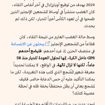
2024 بهدف من توقيع أويارزابال في آخر أنفاس اللقاء،
كان الغضب منتشراً في أوساط المشجعين الإنجليز الذين
طمحوا في أن تعود الكأس أخيراً للديار، لكن ذلك لم
يحدث.
وسط حالة الغضب العارم من نتيجة اللقاء، كان
قطاعاً من المشجعين الإنجليز
يبحثون عن الابتسامة
في منتصف الحزن. إذ غرد أحدهم:
فليضع أحدهم
GPS
داخل الكرة، إنها تحاول العودة للديار منذ 58
عاماً، لكنها لا تزال تائهة.
في الواقع، لا يمكننا تحديداً
معرفة شعور المُشجع الذي كتب هذه التغريدة، لكن ما
يمكننا التأكيد عليه أن حس الدعابة حاضر. فكيف
لمشجع يعاني أن يظل محتفظاً بخفة ظله في لحظة
عصيبة كتلك؟
توجد عديد من ميكانيزمات التأقلم مع الخسارة لدى