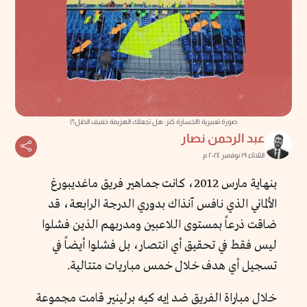
صورة تعبيرية (الخسارة كنز: هل تجعلك الهزيمة خفيف الظل؟)
عبد الرحمن نصار
الثلاثاء ١٩ نوفمبر ٢٠٢٤ م
بنهاية مارس 2012، كانت جماهير فريق ماغديبورغ
الألماني الذي نافس آنذاك بدوري الدرجة الرابعة، قد
ضاقت ذرعاً بمستوى اللاعبين ومدربهم الذين فشلوا
ليس فقط في تحقيق أي انتصار، بل فشلوا أيضاً في
تسجيل أي هدف خلال خمس مباريات متتالية.
خلال مباراة الفريق ضد إيه كيه برلينير قامت مجموعة