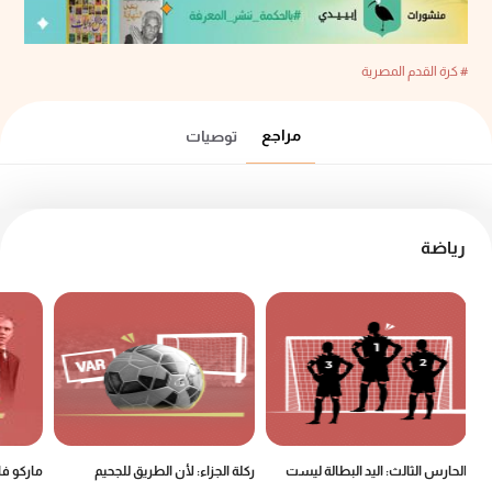
# كرة القدم المصرية
مراجع
توصيات
رياضة
الحارس الثالث: اليد البطالة ليست
ركلة الجزاء: لأن الطريق للجحيم
ماركو ف