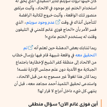
كان حينها ثروت سويلم المدير التنفيذي الذي يحق له
استخدام الختم غير موجود في الاتحاد، وأثبت مرتضى
منصور تلك الواقعة، وأثبت خروج المكاتبة الرافضة
للتأجيل آنذاك في وقت
عدم وجود سويلم
، الذي
فسر الأمر بأن «الحاج فوزي غانم كلمني في التليفون
وقلت له يستخدم الختم عادي»!
ربما تنتابك بعض الدهشة حين تعلم أنه
تم
التحقيق معه
في واقعة شبيهة قام فيها بإرسال خطاب
من الاتحاد إلى منطقة كفر الشيخ لإخطارها باجتماع
الجبلاية مع الأندية دون علم مجلس الإدارة نفسه!
ربما كان هذا تغولاً غير مسموح به من قبل الاتحاد،
واستدعى تحقيق التلميذ أحمد مجاهد معه، قبل أن
ينتهي كل شيء داخل أدراج لا قرار لها!
أين فوزي غانم الآن؟ سؤال منطقي