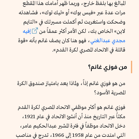
المبالغ بها بلفظ خارج، وربما ظهر أمامك هذا المقطع
مرات عدة عبر «فيس بوك» أو «تيك توك»، فشاهدته
وضحكت واستغربت ثم أكملت مسيرتك في «التايم
لاين» الخاص بك، لكن الأمر أكثر عمقاً من
إفيه
مجدي عبدالغني
، فهو هنا كان يصف غانم بأنه «قوة
قاتلة في الاتحاد المصري لكرة القدم».
من فوزي غانم؟
من هو فوزي غانم إذاً، ولماذا يعد بامتياز صندوق الكرة
المصرية الأسود؟
فوزي غانم هو أكثر موظفي الاتحاد المصري لكرة القدم
مكثاً عبر التاريخ منذ أن أنشئ الاتحاد في عام 1921،
دخل الاتحاد موظفاً في فترة المشير عبدالحكيم عامر،
التي امتدت من عام 1958 إلى 1966، تدرج في مناصب