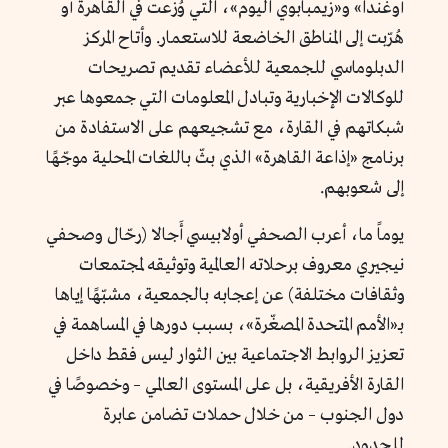
أوغندا» و«زيمبابوي اليوم»، التي وُزعت في القاهرة أو
هُرّبت إلى المناطق الخاضعة للاستعمار. وأتاح المركز
الدبلوماسي للجمعية للأعضاء تقديم تصريحات
للوكالات الإخبارية وتبادل المعلومات التي جمعوها عبر
شبكاتهم في القارة، مع تشجيعهم على الاستفادة من
برنامج «إذاعة القاهرة» الذي بثّ باللغات المحلية موجّهًا
إلى شعوبهم.
يوماً ما، أعرب الصحفي أولابيسي أَجالا (رحّال وصحفي
نيجيري معروف برحلاته العالمية وتوثيقه لمجتمعات
وثقافات مختلفة) عن إعجابه بالجمعية، مشبّهًا إياها
بـ«الأمم المتحدة المصغّرة»، بسبب دورها في المساهمة في
تعزيز الروابط الاجتماعية بين الثوار ليس فقط داخل
القارة الأفريقية، بل على المستوى العالمي – وخصوصًا في
دول الجنوب – من خلال حملات تضامن عابرة
للحدود.