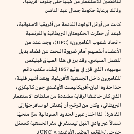
المناهضين للاستعمار من كينيا حتى جنوب أفريقيا،
وذلك برعاية حكومة جمال عبد الناصر.
كانت من أوائل الوفود القادمة من أفريقيا الاستوائية،
فبعد أن حظرت الحكومتان البريطانية والفرنسية
«اتحاد شعوب الكاميرون» (UPC)، وجد عدد من
الأعضاء أنفسهم أمام ضرورة البحث عن فضاء بديل
للعمل السياسي. وقد برز في هذا السياق فيليكس
مومييه، الذي قرّر في يوليو 1957 إنشاء مكتب دائم
للكاميرون داخل الجمعية الأفريقية. وبعد أشهر قليلة،
حذا حذوه البان-أفريكانيست الأوغندي جون كاليكزي،
الذي كان خاضعًا لرقابة مشددة من سلطات الاستعمار
البريطاني، وكان من المرجّح أن يُعتقل لو سافر جوًا إلى
القاهرة؛ لذا اختار عبور الحدود السودانية سرًا متجهًا
شمالاً عبر وادي النيل ليستقر في مقر الجمعية كممثل
خارجي لـ«المؤتمر الوطني الأوغندي» (UNC).