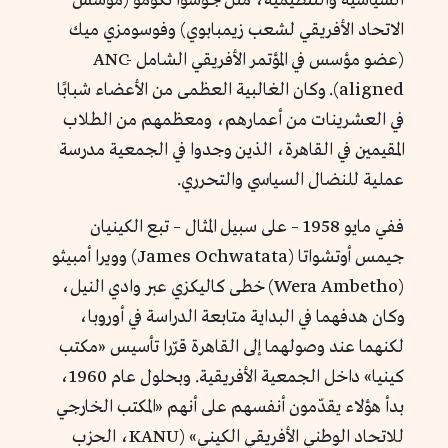
السياسية والتنظيمية، مثل جوشوا نكومو (مؤسس
الاتحاد الأفريقي لشعب زيمبابوي) وفوسومزي ميك
(عضو مؤسس في المؤتمر الأفريقي الشامل ANC-
aligned). وكان الغالبية العظمى من الأعضاء شبابًا
في العشرينات من أعمارهم، ومعظمهم من الطلاب
المقيمين في القاهرة، الذين وجدوا في الجمعية مدرسة
عملية للنضال السياسي والتحرري.
ففي مايو 1958 – على سبيل المثال – تبع الكينيان
جيمس أوتشواتا (James Ochwatata) وويرا أمبيثو
(Wera Ambetho) خطى كاليكزي عبر وادي النيل،
وكان هدفهما في البداية متابعة الدراسة في أوروبا،
لكنهما عند وصولهما إلى القاهرة قرّرا تأسيس «مكتب
كينيا» داخل الجمعية الأفريقية. وبحلول عام 1960،
بدأ هؤلاء يقدّمون أنفسهم على أنهم «المكتب الخارجي
للاتحاد الوطني الأفريقي الكيني» (KANU، الحزب