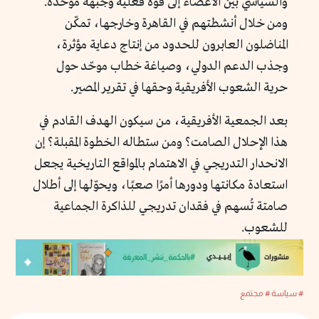
والسياسي بين الأعضاء إلى قوة فعلية وجبهة موحدة.
ومن خلال أنشطتهم في القاهرة وخارجها، تمكّن
المناضلون العابرون للحدود من إنتاج دعاية مؤثرة،
وجذب الدعم الدولي، وصياغة خطاب موحّد حول
حرية الشعوب الأفريقية وحقها في تقرير المصير.
بعد الجمعية الأفريقية، من سيكون الهدف القادم في
هذا الإحلال الصامت؟ ومن ستطاله الخطوة المقبلة؟ إن
الانحدار التدريجي في الاهتمام بالمواقع التاريخية يجعل
استعادة مكانتها ودورها أمرًا صعبًا، ويحوّلها إلى أطلال
صامتة تُسهم في فقدان تدريجي للذاكرة الجماعية
للشعوب.
# سياسة
# مجتمع