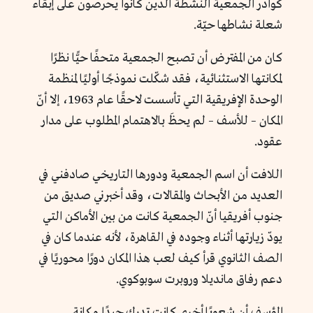
كوادر الجمعية النشطة الذين كانوا يحرصون على إبقاء
شعلة نشاطها حيّة.
كان من المفترض أن تصبح الجمعية متحفًا حيًّا نظرًا
لمكانتها الاستثنائية، فقد شكّلت نموذجًا أوليًا لمنظمة
الوحدة الإفريقية التي تأسست لاحقًا عام 1963، إلا أنّ
المكان – للأسف – لم يحظَ بالاهتمام المطلوب على مدار
عقود.
اللافت أن اسم الجمعية ودورها التاريخي صادفني في
العديد من الأبحاث والمقالات، وقد أخبرني صديق من
جنوب أفريقيا أنّ الجمعية كانت من بين الأماكن التي
يودّ زيارتها أثناء وجوده في القاهرة، لأنه عندما كان في
الصف الثانوي قرأ كيف لعب هذا المكان دورًا محوريًا في
دعم رفاق مانديلا وروبرت سوبوكوي.
المؤسف أن شعوبًا أخرى كانت تدرك جيدًا مكانة