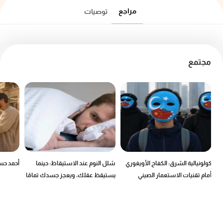
مراجع
توصيات
مجتمع
كولونيالية الشرق: الكفاح الأويغوري
شلل النوم عند الاستيقاظ: حينما
أحمد حسن
أمام تقنيات الاستعمار الصيني
يستيقظ عقلك، ويعجز جسدك تمامًا