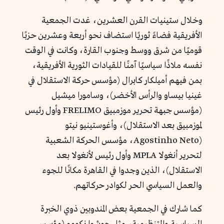
وخلال ستينيات القرن العشرين، غدت الجمعية
الأفريقية فضاءً ثوريًا استضاف نحو أربعة وعشرين حزبًا
قوميًا من شرق ووسط وجنوب القارة، وكانت في الوقت
نفسه ملاذًا سياسيًا آمنًا للقيادات الثورية الأفريقية،
بمن فيهم أميلكار كابرال (مؤسس حركة الاستقلال في
غينيا بيساو والرأس الأخضر)، وسامورا ميشيل
(مؤسس جبهة تحرير موزمبيق FRELIMO وأول رئيس
لموزمبيق بعد الاستقلال)، وأغوستينيو نيتو
(Agostinho Neto، مؤسس الحركة الشعبية
لتحرير أنغولا MPLA وأول رئيس لأنغولا بعد
الاستقلال)، الذين وجدوا في القاهرة مكانًا للجوء
والعمل السياسي الحر لكوادر حركاتهم.
كما شارك في الجمعية بعض المندوبين ذوي الخبرة