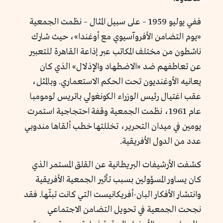
ففي يوليو 1959 – على سبيل المثال – نظمت الجمعية
«يوم التضامن الأفروآسيوي مع أوغندا»، حيث شارك
ناشطون من مختلف المكاتب عبر إذاعة القاهرة للتعبير
عن تعاطفهم ضد «الاضطهاد والإذلال» الذي كان
يعانيه الأوغنديون تحت الحكم الاستعماري. وبالمثل،
عقب اغتيال رئيس الوزراء الكونغولي باتريس لومومبا
عام 1961، نظمت الجمعية وقفة احتجاجية استمرت
يومين في ميدان التحرير، تخللتها خطب ألقاها مندوبي
عدد من الدول الأفريقية.
كشفت الأرشيفات البريطانية عن القلق المستمر الذي
كان يساور المسؤولين بسبب تأثير الجمعية الأفريقية
وانتشار الأفكار البان-أفريكانيست التي كانت تبثّها. فقد
نجحت الجمعية في تحويل التضامن الاجتماعي