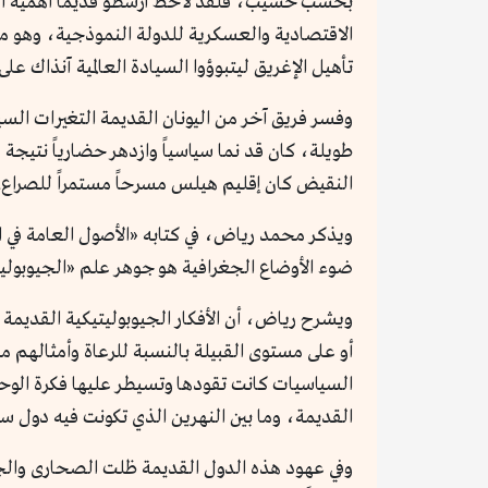
بحسب خشيب، فلقد لاحظ أرسطو قديماً أهمية الجغر
الاقتصادية والعسكرية للدولة النموذجية، وهو ما ف
تأهيل الإغريق ليتبوؤوا السيادة العالمية آنذاك ع
وفسر فريق آخر من اليونان القديمة التغيرات السي
طويلة، كان قد نما سياسياً وازدهر حضارياً نتيجة ل
النقيض كان إقليم هيلس مسرحاً مستمراً للصراع.
ويذكر محمد رياض، في كتابه «الأصول العامة في ا
ضوء الأوضاع الجغرافية هو جوهر علم «الجيوبوليت
ويشرح رياض، أن الأفكار الجيوبوليتيكية القديم
أو على مستوى القبيلة بالنسبة للرعاة وأمثالهم م
السياسيات كانت تقودها وتسيطر عليها فكرة الوحدات
القديمة، وما بين النهرين الذي تكونت فيه دول سو
وفي عهود هذه الدول القديمة ظلت الصحارى والجبال