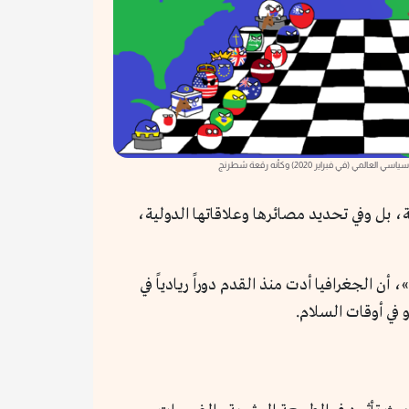
مي (في فبراير 2020) وكأنه رقعة شطرنج
فة، بل وفي تحديد مصائرها وعلاقاتها الدولية،
 الجغرافيا أدت منذ القدم دوراً ريادياً في
في أوقات السلام.