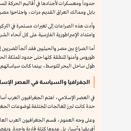
حدوداً ومعسكرات لأجنادها في أقاليم الحركة المست
بابل وممالك العراق القديم مرات، واجتاحوا مص
وأدت هذه الصراعات إلى تغيرات مستمرة في التركي
وامتداد الإمبراطورية الفارسية على كل أنحاء الشر
أما الصراع بين مصر والحيثيين فقد ألجأ المصريي
طوروس وأمنوا المنطقة كلها حتى حدود المملكة ال
طول ساحل البحر المتوسط، بينما كانت سياساتهم
الجغرافيا والسياسة في العصر الإسل
في العصر الإسلامي، اهتم الجغرافيون العرب أساساً
حدة كانت تبرز المعالجات المختلفة لموضوعات الج
وعلى وجه العموم، قسم الجغرافيون العرب العالم 
أفريقيا وآسيا، بل عدوها كتلة قارية واحدة. ويف