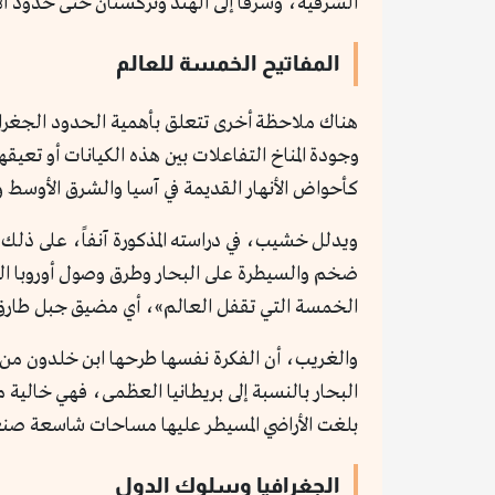
الشرقية، وشرقاً إلى الهند وتركستان حتى حدود ا
المفاتيح الخمسة للعالم
هناك ملاحظة أخرى تتعلق بأهمية الحدود الجغرافي
وجودة المناخ التفاعلات بين هذه الكيانات أو تعيق
كأحواض الأنهار القديمة في آسيا والشرق الأوسط وا
ويدلل خشيب، في دراسته المذكورة آنفاً، على ذلك 
ضخم والسيطرة على البحار وطرق وصول أوروبا القا
الخمسة التي تقفل العالم»، أي مضيق جبل طارق،
والغريب، أن الفكرة نفسها طرحها ابن خلدون من قب
البحار بالنسبة إلى بريطانيا العظمى، فهي خالية
بلغت الأراضي المسيطر عليها مساحات شاسعة صنعت 
الجغرافيا وسلوك الدول