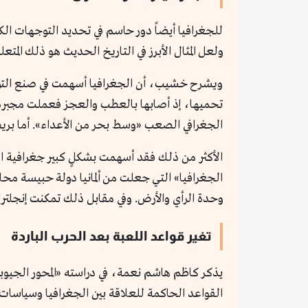
للجغرافيا أيضاً دور حاسم في تحديد التوجهات الكب
ولعل المثال الأبرز في التاريخ الحديث هو ذلك المتعل
ويشرح خشيب، أن الجغرافيا أسهمت في صنع التوجه
تحميها، إذ أصابها بالعطب والعجز فعملت مجبرة 
الجغرافي الصعب «وسط بحر من الأعداء». أما بريطا
الأكثر من ذلك فقد أسهمت بشكلٍ كبير جغرافية الب
الجغرافيا» التي جعلت من ألمانيا دولة حبيسة محا
وحدة الرأي والأرض. وفي مقابل ذلك تمكنت إنجلترا
تغير قواعد اللعبة بعد الحرب الباردة
يذكر كاظم هاشم نعمة، في دراسته «المحور الجيوبو
القواعد الحاكمة للعلاقة بين الجغرافيا وسياسات ا