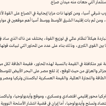
ستثمار التي جعات منه ميدان صراع.
ب شرقي آسيا، ومن كونها ذات مزايا إيجابية في الصراع على القو
 ومن ثم بات إقليما الشرق الأوسط ووسط آسيا أهم موقعين في موارد 
 القوى الكبرى، وذلك بناء على عدد من المحاور التي تبيانت قوتها من
ير متكافئة في القيمة بالنسبة لهذه المحاور، فقيمة الطاقة لكل من ا
زائر والعراق من حيث الموقع، إذ تقع مصر على البحر الأبيض المتوس
طاقة والتجارة العالمية. والقيمة العسكرية لباكستان وتركيا ومصر وا
تركيا محور إقليمي اقتصادي وعسكري، وموقع وأيديولوجيا، ولباكس
د وتسلح وأيديولوجيا، أما إيران في قضية انتشار الأسلحة النووية فأ