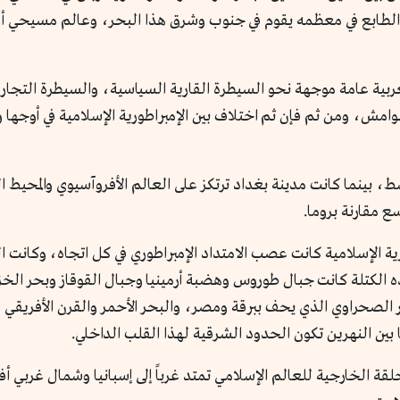
طابع في معظمه يقوم في جنوب وشرق هذا البحر، وعالم مسيحي أورو
عربية عامة موجهة نحو السيطرة القارية السياسية، والسيطرة التجاري
وامش، ومن ثم فإن ثم اختلاف بين الإمبراطورية الإسلامية في أوجها وا
توسط، بينما كانت مدينة بغداد ترتكز على العالم الأفروآسيوي والمحيط
ع مقارنة بروما.
رية الإسلامية كانت عصب الامتداد الإمبراطوري في كل اتجاه، وكانت 
ذه الكتلة كانت جبال طوروس وهضبة أرمينيا وجبال القوقاز وبحر الخز
 الصحراوي الذي يحف ببرقة ومصر، والبحر الأحمر والقرن الأفريقي 
بين النهرين تكون الحدود الشرقية لهذا القلب الداخلي.
 الخارجية للعالم الإسلامي تمتد غرباً إلى إسبانيا وشمال غربي أفري