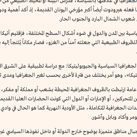
افيا في علاقتها بالسياسة، فدرس البيئة أو المحيط الطبيعي من حي
عله هيرودوت أيضاً أكبر مؤرخي اليونان القديمة، إذ أكد أهمية ودور 
لى شعوب الشمال البارد والجنوب الحار.
اسية بين المدن والدول في ضوء أشكال السطح المختلفة، فإقليم أتيكا
لظروف الطبيعية التي جعلته آمناً من الغزو، فصار مكاناً يُلتجأ إليه
لجغرافيا السياسية والجيوبوليتيكا: مع دراسة تطبيقية على الشرق ال
يكا»، وهو أمر يختلف من فترة لأخرى بحسب تغير الجغرافيا ومدى تط
ة عامة ارتبطت بالظروف الجغرافية المحيطة بشعب أو مملكة أو مفكر
ن المتحركين، أو الإمارات أو الدول التي كونت الحضارات العليا القد
 الجغرافية المتكاملة، مثل الأودية النهرية كما هو الحال في وادي ال
مر وأكاد وبابل وآشور.
 مناطق متميزة بوضوح خارج الدولة أو داخل نفوذها السياسي غير الم