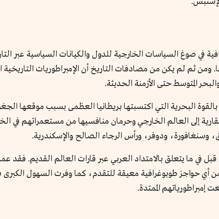
لإستبس.
ة في صوغ السياسات الخارجية للدول والكيانات السياسية عبر التاري
ها. ومن ثم لم يكن من مصادفات التاريخ أن الإمبراطوريات التاريخية
لبحر المتوسط حتى الأزمنة الحديثة.
بالقوة البحرية التي اكتسبتها بريطانيا العظمى بسبب موقعها الجغرا
رية إلى العالم الخارجي وحرمان منافسيها من مستعمراتهم في الخار
 وسنغافورة، ودوفر، ورأس الرجاء الصالح والإسكندرية.
ل في ما يتعلق بالامتداد العربي عبر قارات العالم القديم. فقد عم
 من أي حواجز طوبوغرافية معيقة للتقدم، كما وفرت السهول الكبرى 
إمبراطورياتهم الممتدة.