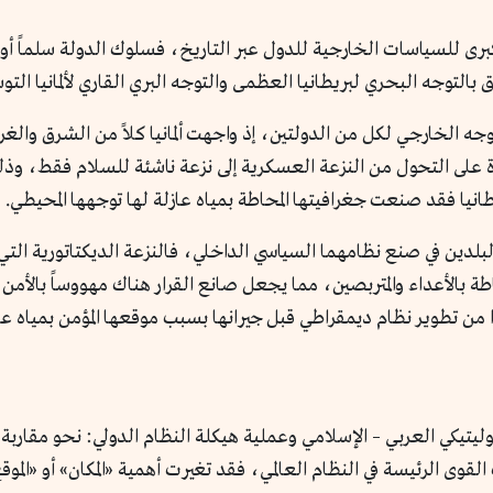
رى للسياسات الخارجية للدول عبر التاريخ، فسلوك الدولة سلماً أو حر
ق بالتوجه البحري لبريطانيا العظمى والتوجه البري القاري لألمانيا التو
 الخارجي لكل من الدولتين، إذ واجهت ألمانيا كلاً من الشرق وال
على التحول من النزعة العسكرية إلى نزعة ناشئة للسلام فقط، وذ
نيا فقد صنعت جغرافيتها المحاطة بمياه عازلة لها توجهها المحيطي.
لدين في صنع نظامهما السياسي الداخلي، فالنزعة الديكتاتورية التي 
طة بالأعداء والمتربصين، مما يجعل صانع القرار هناك مهووساً بالأ
 من تطوير نظام ديمقراطي قبل جيرانها بسبب موقعها المؤمن بمياه عاز
ليتيكي العربي – الإسلامي وعملية هيكلة النظام الدولي: نحو مقاربة 
لقوى الرئيسة في النظام العالمي، فقد تغيرت أهمية «المكان» أو «المو