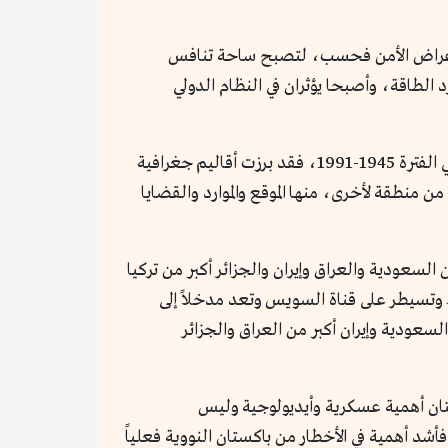
ة لأغراض الأمن فحسب، لتصبح ساحة تنافس
الطاقة، وأصبحا يؤثران في النظام الدولي
وفي ظل هذه الأوضاع، أفرزت بيئة ما بعد الحرب الباردة هيكلاً لنظام عالمي في توزيع القوة، يختلف عن ذاك الذي ساد في الفترة 1945-1991، فقد برزت أقاليم جغرافية
 منطقة لأخرى، منها الموقع والموارد والقضايا
لسعودية والعراق وإيران والجزائر أكبر من تركيا
ط وتسيطر على قناة السويس وتعد مدخلاً إلى
لسعودية وإيران أكبر من العراق والجزائر
تان أهمية عسكرية وأيديولوجية وليس
شد أهمية في الأخطار من باكستان النووية فعلياً