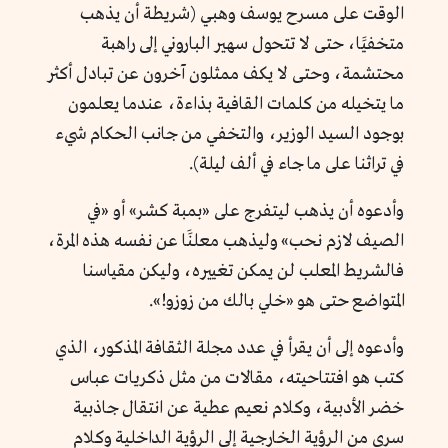
الوقت على مسرح يوسف وهبي (شريطة أن يذهب
متخفيََا، حتى لا تتحول سهير الباروني إلى راهبة
محتشمة، وحتى لا يكف ممثلون آخرون عن تبادل أكثر
ما يتخيله من كلمات القافية بذاءة، عندما يعلمون
بوجود السيد الوزير، والتخفي من جانب الحكام شيء
في تراثنا على ما جاء في ألف ليلة).
وأدعوه أن يذهب ليتفرج على «بمبة كشر» أو «في
الصيف لازم نحب» وليذهب معلنََا عن نفسه هذه المرة،
فالشريط المعلب لن يمكن تغييره، وليكن مقياسنا
المتواضع حتى هو «خلي بالك من زوزو!».
وأدعوه إلى أن يقرأ في عدد مجلة الثقافة المذكور، الذي
كتب هو افتتاحيته، مقالات من مثل ذكريات عباس
خضر الأدبية، وكلام نعيم عطية عن انتقال جاذبية
سري من الرؤية الخارجية إلى الرؤية الداخلية وكلام