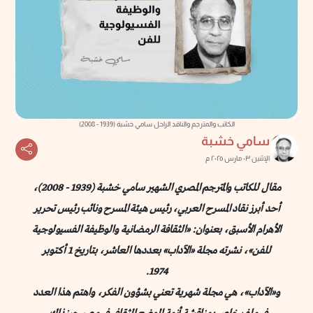
الكاتب والمترجم والناقد الراحل سامي خشبة (1939 - 2008)
سامي خشبة
الإثنين ٠٣ مارس ٢٠٢٥ م
مقال للكاتب والمترجم المصري الشهير سامي خشبة (1939 - 2008)،
أحد أبرز نقاد المسرح العربي، رئيس هيئة المسرح ونائب رئيس تحرير
الأهرام الأسبق، بعنوان: «الثقافة الرمضانية والوظيفة الفسيولوجية
للفن»، نشرته مجلة «الآداب» بعددها العاشر، بتاريخ 1 أكتوبر
1974.
و«الآداب»، هي مجلة شهرية تعني بشؤون الفكر، واهتم هذا العدد