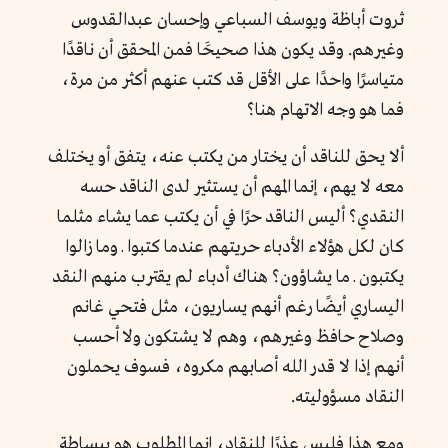
ثروت أباظة ويوسف السباعي وإحسان عبدالقدوس
وغيرهم. وقد يكون هذا صحيحََا فمن المحقق أن ناقدًا
متياسرًا واحدََا على الأقل قد كتب عنهم أكثر من مرة،
فما هو وجه الاتهام هنا؟
ألا يحق للناقد أن يختار من يكتب عنه، يتفق أو يختلف
معه لا يهم، إنما المهم أن يستثير لدى الناقد حسه
النقدي؟ أليس الناقد حرًا في أن يكتب عما يشاء مثلما
كان لكل هؤلاء الأدباء حريتهم عندما كتبوا ـ وما زالوا
يكتبون ـ ما يشاؤون؟ هناك أدباء لم يقترب منهم النقد
اليساري أيضًا رغم أنهم يساريون، مثل فتحي غانم
وصلاح حافظ وغيرهم، وهم لا يشتكون ولا أحسب
أنهم إذا لا قدر الله أصابهم مكروه، فسوف يحملون
النقاد مسؤوليته.
ومع هذا فليس عذرًا للنقاد، إنما المطلوب هو ببساطة