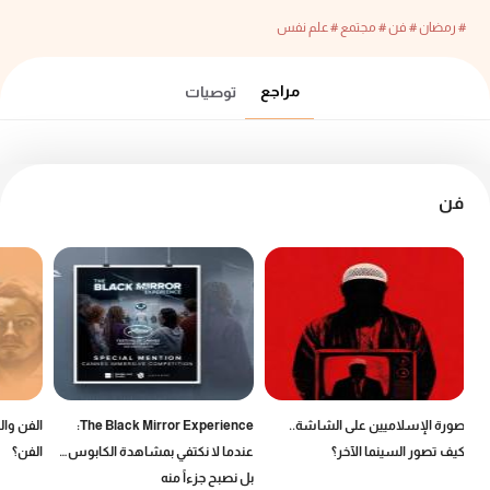
# رمضان
# فن
# مجتمع
# علم نفس
مراجع
توصيات
فن
صورة الإسلاميين على الشاشة..
The Black Mirror Experience:
الفن وال
كيف تصور السينما الآخر؟
عندما لا نكتفي بمشاهدة الكابوس…
الفن؟
بل نصبح جزءاً منه