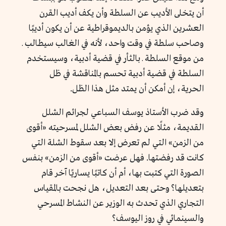
أن يتخلى الأديب عن السلطة وأن يكف أديب القرن
العشرين الذي يؤمن بالديموقراطية عن أن يكون أديبًا
وصاحب سلطة في وقت واحد، لأنه في الغالب سيطالب ـ
من موقع السلطة ـ بالثأر في قضية أدبية، وسيستخدم
السلطة في قضية أدبية تحسم بالمناقشة في ظل
الحرية، إن أمكن أن يمتد مثل هذا الظل.
وقد ضرب الأستاذ يوسف السباعي لجرائم الشلل
القديمة، مثلًا عن رفض بعض الشلل لمسرحيته «أقوى
من الزمن» التي لم تعرض إلا بعد سقوط الشلة التي
كانت قد رفضتها. فهل عرضت «أقوى من الزمن» بنفس
الصورة التي كتبت بها، أم أن كاتبًا يساريًا آخر قام
بتعديلها؟ وحتى بعد التعديل، هل نجحت بالمقياس
التجاري الذي تحدث به الوزير عن النشاط المسرحي
والسينمائي في روز اليوسف؟