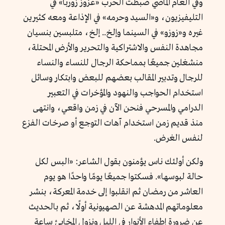
وفي العام الماضي ضبطت الحرب «عزوز زوربا» في
التليفيزيون، و«السيد وحرمه» في الإذاعة ومعه كثيرين
غيره و«زوزو» في السينما وإلخ.. إلخ، متلبسين بنسيان
مجاهدة النفس والاشتراكية والتحرير والأرض المحتلة،
منشغلين جميعًا بمماحكة الرجال للنساء والنساء
للرجال وتدبير المقالب بعضهم للبعض وابتكار وسائل
استخدام الحواجب والنهود والمؤخرات في التعبير
الدرامي والمسرحي فنحن الآن في زمن واقعي، وانتهى
منذ قديم زمن استخدام آهات التوجع أو صرخات الفزع
لنفس الغرض.
ولكن أولئك ناس يؤمنون بقول الشاعر: «البس لكل
حالة لبوسها». فسكتوا جميعًا يومًا واحدًا هو يوم
العاشر من رمضان ثم انقلبوا إلى خدمة المعركة، بنشر
معلوماتهم المدهشة عن الصهيونية أولًا، ثم بالحديث
عن ضرورة إطفاء الأنوار في الليل ونزول المخابئ ساعة