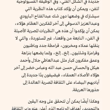
جديدة في الشكل الفني، وفي الوظيفة الفسيولوجية
للفن، ويمكن أن يؤكد كتاب هذه النظرية التي
سيشارك في وضعها دون شك عبدالفتاح البارودي
وعبدالعزيز الدسوقي إلى آخر المفكرين العظام هؤلاء،
يمكن أن يؤكدوا أن هذه هي النظريات المصرية الأصيلة
في الفن، النابعة من واقعنا، غير المستوردة، والتي لا
ينقلها عملاء ومخربون، قرامطة جدد وباطنيون
وقرامزة وشلليون.. إلخ.. إلخ، وإنما يضعها بنزاهة
وعمق مفكرون كبار مثل عبدالعاطي جلال وأحمد
هيكل والحساني حسن عبد الله وعباس خضر إلى آخر
هؤلاء الأصلاء العمقاء، فيضيفون يدًا جديدة إلى
أياديهم البيضاء على الثقافة المصرية العائدة إلى
جذورها العريقة.
وهكذا أيضًا يمكن أن تتحقق على وجه اليقين
والتحديد، أهداف البرنامج الذي أعلن عنه وزير الثقافة