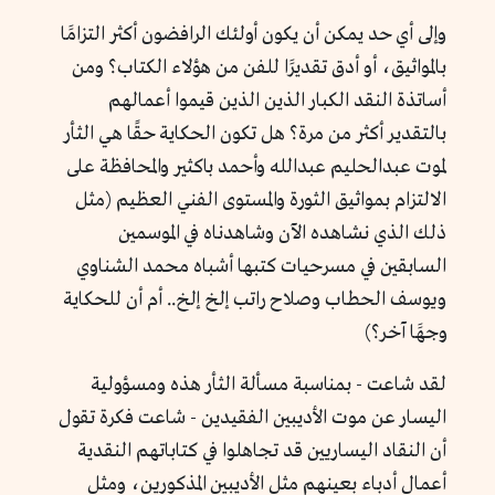
وإلى أي حد يمكن أن يكون أولئك الرافضون أكثر التزامََا
بالمواثيق، أو أدق تقديرََا للفن من هؤلاء الكتاب؟ ومن
أساتذة النقد الكبار الذين الذين قيموا أعمالهم
بالتقدير أكثر من مرة؟ هل تكون الحكاية حقًا هي الثأر
لموت عبدالحليم عبدالله وأحمد باكثير والمحافظة على
الالتزام بمواثيق الثورة والمستوى الفني العظيم (مثل
ذلك الذي نشاهده الآن وشاهدناه في الموسمين
السابقين في مسرحيات كتبها أشباه محمد الشناوي
ويوسف الحطاب وصلاح راتب إلخ إلخ.. أم أن للحكاية
وجهََا آخر؟)
لقد شاعت - بمناسبة مسألة الثأر هذه ومسؤولية
اليسار عن موت الأديبين الفقيدين - شاعت فكرة تقول
أن النقاد اليساريين قد تجاهلوا في كتاباتهم النقدية
أعمال أدباء بعينهم مثل الأديبين المذكورين، ومثل