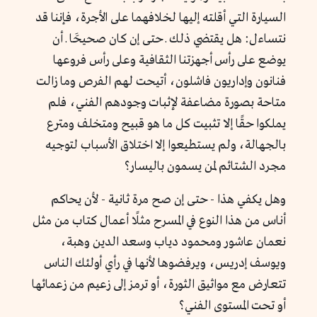
السيارة التي أقلته إليها لخلافهما على الأجرة، فإننا قد
نتساءل: هل يقتضي ذلك ـ حتى إن كان صحيحََا ـ أن
يوضع على رأس أجهزتنا الثقافية وعلى رأس فروعها
فنانون وإداريون فاشلون، أتيحت لهم الفرص وما زالت
متاحة بصورة مضاعفة لإثبات وجودهم الفني، فلم
يملكوا حقًا إلا تثبيت كل ما هو قبيح ومتخلف ومترع
بالجهالة، ولم يستطيعوا إلا اختلاق الأسباب لتوجيه
مجرد الشتائم لمن يسمون باليسار؟
وهل يكفي هذا - حتى إن صح مرة ثانية - لأن يحاكم
أناس من هذا النوع في المسرح مثلًا أعمال كتاب من مثل
نعمان عاشور ومحمود دياب وسعد الدين وهبة،
ويوسف إدريس، ويرفضوها لأنها في رأي أولئك الناس
تتعارض مع مواثيق الثورة، أو ترمز إلى زعيم من زعمائها
أو تحت المستوى الفني؟