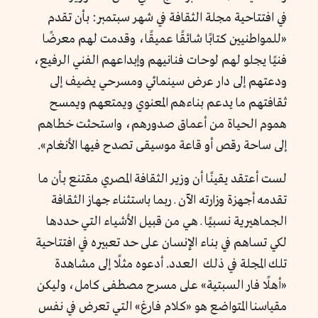
في افتتاحية مجلة الثقافة في شهر سبتمبر: بأن تقدم
«للمواطنيين كتابًا شائقًا عميقًا، وقدمت لهم معرضًا
فنيًا يجلو لهم لوحات فنانيهم وإبداعهم الفني الرفيع،
ودعتهم إلى دار عرض سينمائي ومسرحي يضيف إلى
ثقافتهم ما يدعم بناءهم المعنوي ويمتعهم ويمسح
هموم الحياة من أعماق صدورهم، واستحثت خطاهم
إلى ساحة رقص أو قاعة موسيقى تصدح فيها الأنغام».
لست أعتقد يقينًا أن وزير الثقافة المصري مقتنع بأن ما
تقدمه أجهزة وزارته الآن ـ ربما باستثناء جهاز الثقافة
الجماهيرية نسبيًا ـ هي من قبيل الأشياء التي حددها
لكي تساهم في بناء الإنسان على حد تعبيره في افتتاحية
تلك المجلة في ذلك العدد. أدعوه مثلًا إلى مشاهدة
«أهلًا فار السبتية» على مسرح مصطفى كامل، وليكن
مقياسنا المتواضع هو «كلام فارغ» التي تعرض في نفس