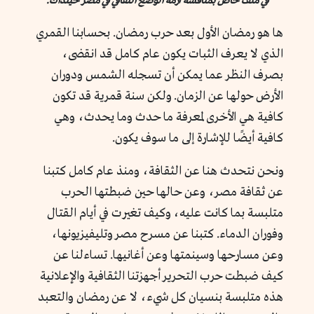
في ملف خاص بمناقشة أزمة الوضع الثقافي في مصر حينذاك.
ها هو رمضان الأول بعد حرب رمضان. بحسابنا القمري
الذي لا يعرف الثبات يكون عام كامل قد انقضى،
بصرف النظر عما يمكن أن تسجله الشمس ودوران
الأرض حولها عن الزمان. ولكن سنة قمرية قد تكون
كافية هي الأخرى لمعرفة ما حدث وما يحدث، وهي
كافية أيضًا للإشارة إلى ما سوف يكون.
ونحن نتحدث هنا عن الثقافة، ومنذ عام كامل كتبنا
عن ثقافة مصر، وعن حالها حين ضبطتها الحرب
متلبسة بما كانت عليه، وكيف تغيرت في أيام القتال
وفوران الدماء. كتبنا عن مسرح مصر وتليفيزيونها،
وعن مسارحها وسينمتها وعن أغانيها. تساءلنا عن
كيف ضبطت حرب التحرير أجهزتنا الثقافية والإعلانية
هذه متلبسة بنسيان كل شيء، لا عن رمضان والتعبد