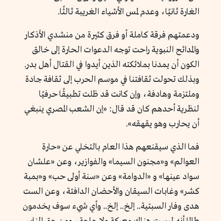
الغارة ثانيًا، وعدم لمس الأشياء الغريبة ثالثًا.
ودعمتهم فرقة كاملة أو فرق كثيرة من منشدي الأذكار
والمدائح النبوية راحت توجه الدعوات الحارة إلى خالق
الكون أن يمدنا بملائكته الذين أيدوا في القتال أهل بدر.
وبذلك تحولت ثقافتنا في موسم الحرب إلى ثقافة جادة
وملتزمة وهادفة، وإن كانت قد ظلت تطبيقًا حرفيًا
لنظرية أحدهم كان قد قال: «إن الشعب المصري ينبغي
أن يحارب وهو يقهقه».
فما الذي سيقنعهم هذا العام بالتخلي عن «حارة
العوالم» و«مجنون السيما» والفوازير، وعن «علشان
سواد عينها» و «الدوامة» وعن «سنة أولى حب» و«بمبة
كشر» وغابات السيقان والأحضان الدافئة، وعن الست
هدى وفار السبتية.. إلخ.. إلخ.. وأي شيء سوف يخدمون