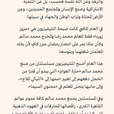
والزهد وعن الله نفسه فحسب، بل عن التنمية
الاشتراكية وصنع الإنسان والمجتمع الجديدين، وعن
الأرض المحتلة وتراب الوطن والجهاد في سبيلها.
في العام الماضي كانت صيحة التليفيزيون هي «عزوز
زوربا» فقط المعلم محمد رضا والمخرج محمد سالم.
وكأن عامًا يمر على انتصار رمضان مبرر كافٍ لأن يفك
المعلمان شغلهما ويتوسعا.
هذا العام أصبح للتليفيزيون مسلسلتان من صنع
محمد سالم «حارة العوام» التي يبدو أن قدرًا من
الخجل دفعهم إلى تغيير اسمها إلى «الليالي الملاح»،
وإلى جانبها يتجلى المعلم في «مجنون السيما».
وفي المسلسلتين يجمع محمد سالم كافة عموم عوالم
القاهرة الكبرى، راقصاتها المحترفات في العهود الذهبية
التي لا تريد أن تنقضي، اختصاصهن إحياء الأفراح وملء