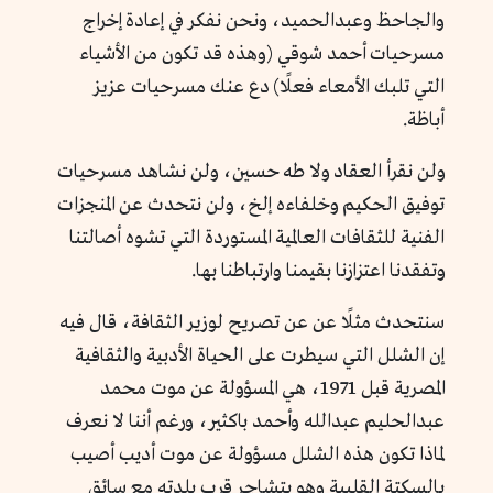
والجاحظ وعبدالحميد، ونحن نفكر في إعادة إخراج
مسرحيات أحمد شوقي (وهذه قد تكون من الأشياء
التي تلبك الأمعاء فعلًا) دع عنك مسرحيات عزيز
أباظة.
ولن نقرأ العقاد ولا طه حسين، ولن نشاهد مسرحيات
توفيق الحكيم وخلفاءه إلخ، ولن نتحدث عن المنجزات
الفنية للثقافات العالمية المستوردة التي تشوه أصالتنا
وتفقدنا اعتزازنا بقيمنا وارتباطنا بها.
سنتحدث مثلًا عن عن تصريح لوزير الثقافة، قال فيه
إن الشلل التي سيطرت على الحياة الأدبية والثقافية
المصرية قبل 1971، هي المسؤولة عن موت محمد
عبدالحليم عبدالله وأحمد باكثير، ورغم أننا لا نعرف
لماذا تكون هذه الشلل مسؤولة عن موت أديب أصيب
بالسكتة القلبية وهو يتشاجر قرب بلدته مع سائق