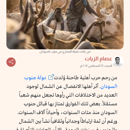
من عادات قبيلة المنداري في جنوب السودان
عصام الزيات
السبت ٢٤ أغسطس ٢٠٢٤ م
من رحم حرب أهلية طاحنة وُلدت
دولة جنوب
السودان
. آثر أهلها الانفصال عن الشمال لوجود
العديد من الاختلافات التي رأوها تجعل منهم شعباً
مستقلاً. بعض تلك الفوارق تمتاز بها قبائل جنوب
السودان منذ مئات السنوات، وأحياناً آلاف السنوات.
ورغم أن ثمة ارتباطاً وجدانياً وثقافياً نشأ بين الشمال