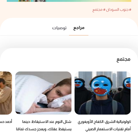
# جنوب السودان
# مجتمع
مراجع
توصيات
مجتمع
كولونيالية الشرق: الكفاح الأويغوري
شلل النوم عند الاستيقاظ: حينما
أحمد حسن
أمام تقنيات الاستعمار الصيني
يستيقظ عقلك، ويعجز جسدك تمامًا