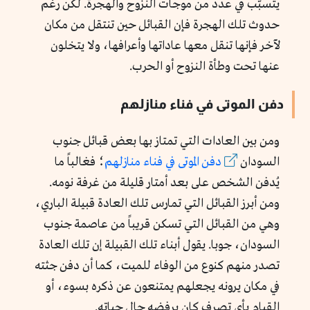
يتسبَّب في عدد من موجات النزوح والهجرة. لكن رغم
حدوث تلك الهجرة فإن القبائل حين تنتقل من مكان
لآخر فإنها تنقل معها عاداتها وأعرافها، ولا يتخلون
عنها تحت وطأة النزوح أو الحرب.
دفن الموتى في فناء منازلهم
ومن بين العادات التي تمتاز بها بعض قبائل جنوب
السودان
دفن الموتى في فناء منازلهم
؛ فغالباً ما
يُدفن الشخص على بعد أمتار قليلة من غرفة نومه.
ومن أبرز القبائل التي تمارس تلك العادة قبيلة الباري،
وهي من القبائل التي تسكن قريباً من عاصمة جنوب
السودان، جوبا. يقول أبناء تلك القبيلة إن تلك العادة
تصدر منهم كنوع من الوفاء للميت، كما أن دفن جثته
في مكان يرونه يجعلهم يمتنعون عن ذكره بسوء، أو
القيام بأي تصرف كان يرفضه حال حياته.