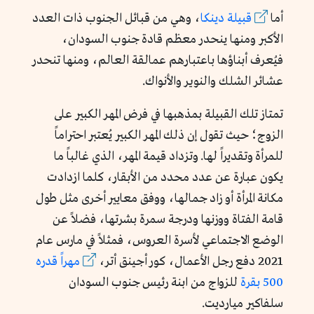
أما
قبيلة دينكا
، وهي من قبائل الجنوب ذات العدد
الأكبر ومنها ينحدر معظم قادة جنوب السودان،
فيُعرف أبناؤها باعتبارهم عمالقة العالم، ومنها تنحدر
عشائر الشلك والنوير والأنواك.
تمتاز تلك القبيلة بمذهبها في فرض المهر الكبير على
الزوج؛ حيث تقول إن ذلك المهر الكبير يُعتبر احتراماً
للمرأة وتقديراً لها. وتزداد قيمة المهر، الذي غالباً ما
يكون عبارة عن عدد محدد من الأبقار، كلما ازدادت
مكانة المرأة أو زاد جمالها، ووفق معايير أخرى مثل طول
قامة الفتاة ووزنها ودرجة سمرة بشرتها، فضلاً عن
الوضع الاجتماعي لأسرة العروس، فمثلاً في مارس عام
2021 دفع رجل الأعمال، كور أجينق أتر،
مهراً قدره
500 بقرة
للزواج من ابنة رئيس جنوب السودان
سلفاكير ميارديت.