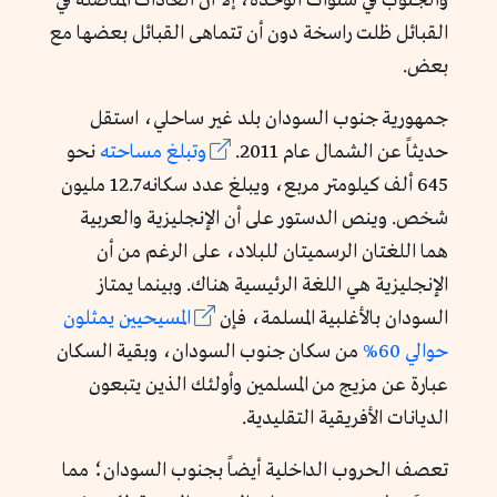
والجنوب في سنوات الوحدة، إلا أن العادات المتأصلة في
القبائل ظلت راسخة دون أن تتماهى القبائل بعضها مع
بعض.
جمهورية جنوب السودان بلد غير ساحلي، استقل
حديثاً عن الشمال عام 2011.
وتبلغ مساحته
نحو
645 ألف كيلومتر مربع، ويبلغ عدد سكانه 12.7 مليون
شخص. وينص الدستور على أن الإنجليزية والعربية
هما اللغتان الرسميتان للبلاد، على الرغم من أن
الإنجليزية هي اللغة الرئيسية هناك. وبينما يمتاز
السودان بالأغلبية المسلمة، فإن
المسيحيين يمثلون
حوالي 60%
من سكان جنوب السودان، وبقية السكان
عبارة عن مزيج من المسلمين وأولئك الذين يتبعون
الديانات الأفريقية التقليدية.
تعصف الحروب الداخلية أيضاً بجنوب السودان؛ مما