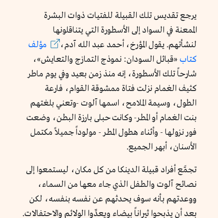
يرجع تقديس تلك القبيلة للفتيات ذوات البشرة
الممعنة في السواد إلى الأسطورة التي يتناقلونها
لنشأتهم. يقول المؤرخ، أحمد عبد الله آدم،
مؤلف
كتاب
«قبائل السودان: نموذج التمازج والتعايش»،
شارحاً تلك الأسطورة، إنه منذ زمن بعيد وفي يوم ماطر
كثيف الغمام نزلت فتاة ممشوقة القوام، فارعة
الطول، وسيمة الملامح، اسمها آلوت -وتعني بلغتهم
بنت الغمام أو المطر- وكانت حبلى بارزة البطن، وضعت
فور نزولها - وأثناء هطول المطر - مولوداً جميلاً مكتمل
الأسنان، أبهر الجميع.
تجمَّع أفراد قبيلة الدينكا من كل مكان، ليستمعوا إلى
نصائح آلوت والطفل الذي جاء معها من السماء،
ووعدتهم بأنه سوف يحدثهم عن نفسه بنفسه، لكن
بعد أن يذبحوا ثيراناً بيضاء ويعدِّوا الولائم والاحتفالات.