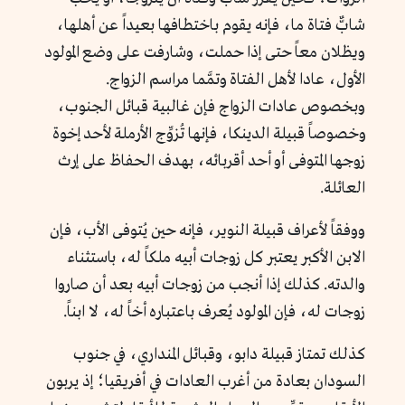
شابٌّ فتاة ما، فإنه يقوم باختطافها بعيداً عن أهلها،
ويظلان معاً حتى إذا حملت، وشارفت على وضع المولود
الأول، عادا لأهل الفتاة وتمَّما مراسم الزواج.
وبخصوص عادات الزواج فإن غالبية قبائل الجنوب،
وخصوصاً قبيلة الدينكا، فإنها تُزوِّج الأرملة لأحد إخوة
زوجها المتوفى أو أحد أقربائه، بهدف الحفاظ على إرث
العائلة.
ووفقاً لأعراف قبيلة النوير، فإنه حين يُتوفى الأب، فإن
الابن الأكبر يعتبر كل زوجات أبيه ملكاً له، باستثناء
والدته. كذلك إذا أنجب من زوجات أبيه بعد أن صاروا
زوجات له، فإن المولود يُعرف باعتباره أخاً له، لا ابناً.
كذلك تمتاز قبيلة دابو، وقبائل المنداري، في جنوب
السودان بعادة من أغرب العادات في أفريقيا؛ إذ يربون