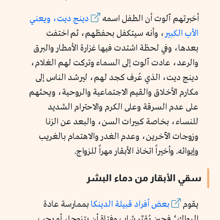
أخبرتهم آلوت أن الطفل اسمه
دينج ديت، ويعني
الأب الكبير
، وأنه سيتكفل بحفظهم، ثم اختفت
بعدها، وفي لحظة اشتدت فيها غزارة الأمطار والبرق
والرعد، عادت آلوت إلى السماء وتركت لهم الغلام،
دينج ديت، الذي عُرف كجد لهم، ليرشد الناس إلى
مكارم الأخلاق والقيم الاجتماعية والروحية، ويحثهم
على عدم السرقة وعلى الكرم والاحترام الشديد
للنساء، بخاصة كبيرات السن، والبعد عن الزنا
وزوجات الآخرين، وعدم الغدر والاهتمام بالغريب
وإيوائه. وأخيراً اتخاذ الأبقار مهراً للزواج.
سقي الأبقار من دماء البشر
يقوم
بعض أفراد قبيلة الدينكا
بممارسة عادة
الرواك؛ فحين يُقرِّر شاب وفتاة أن يتزوجا، أو يحب