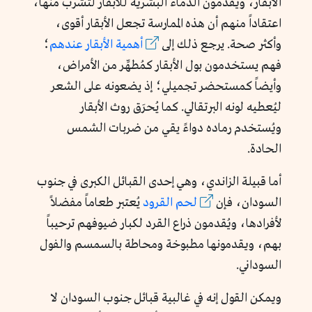
الأبقار، ويقدِّمون الدماء البشرية للأبقار لتشرب منها،
اعتقاداً منهم أن هذه الممارسة تجعل الأبقار أقوى،
وأكثر صحة. يرجع ذلك إلى
أهمية الأبقار عندهم
؛
فهم يستخدمون بول الأبقار كمُطهِّر من الأمراض،
وأيضاً كمستحضر تجميلي؛ إذ يضعونه على الشعر
ليُعطيه لونه البرتقالي. كما يُحرَق روث الأبقار
ويُستخدم رماده دواءً يقي من ضربات الشمس
الحادة.
أما قبيلة الزاندي، وهي إحدى القبائل الكبرى في جنوب
السودان، فإن
لحم القرود
يُعتبر طعاماً مفضلاً
لأفرادها، ويُقدمون ذراع القرد لكبار ضيوفهم ترحيباً
بهم، ويقدمونها مطبوخة ومحاطة بالسمسم والفول
السوداني.
ويمكن القول إنه في غالبية قبائل جنوب السودان لا