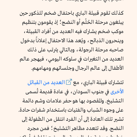
كذلك تقوم قبيلة الباري باحتفال ضخم للذكور حين
يبلغون مرحلة الحُلُم أو النضج؛ إذ يقومون بتنظيم
موكب ضخم يشارك فيه العديد من أفراد القبيلة،
وينحرون الذبائح، ويُعد هذا الاحتفال إعلاناً بدخول
صاحبه مرحلة الرجولة، وبالتالي يترتب على ذلك
العديد من التغيرات في سلوكه اليومي، فيهجر عالم
الأطفال إلى عالم الرجال وجلساتهم ومهامهم.
تتشارك قبيلة الباري، مع
العديد من القبائل
الأخرى
في جنوب السودان، في عادة قديمة تُسمى
التشليخ. والمقصود بها هو حفر علامات وشم دائمة
على وجوه الشباب والفتيات باستخدام شفرات حادة.
تشير تلك العادة إلى أن الفرد انتقل من الطفولة إلى
النضج. وقد تتعدد مظاهر التشليخ؛ فمن مجرد