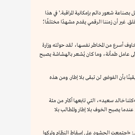
لاحقًا سيحوّل ميشيل فوكو هذا النموذج إلى استعارة للمجتمع الحديث، حيث لا تعمل السلطة دائمًا بالقوة المباشرة، بل بصناعة شعور دائم بإمكانية المراقبة.¹ في هذا
ق. غير أن زمننا الرقمي يقدم مشهدًا مختلفًا؛
اوف أسرع من المخاطر نفسها، لقد حولته وزارة
 إلى عامل طمأنة، وما كان يُشعر بالهشاشة يصبح
ينًا بأن الفوضى لن تبقى بلا إطار. ومن هذه
ا خالد سعيد»، التي تابعها أكثر من مئة
ندما يصبح الخوف بلا إطار والمطالب بلا
قال: «اجتمعت الحشود على إسقاط النظام وتركوا