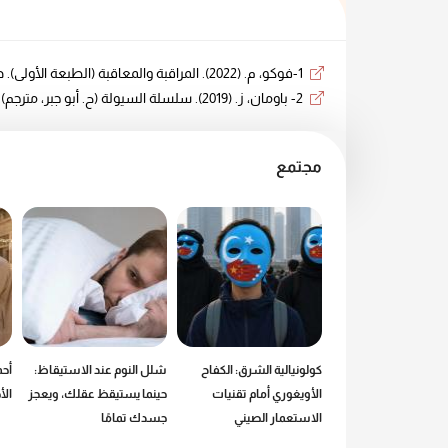
1-فوكو، م. (2022). المراقبة والمعاقبة (الطبعة الأولى). دار صفحة سبعة للنشر والتوزيع.
2- باومان، ز. (2019). سلسلة السيولة (ح. أبو جبر، مترجم). الشبكة العربية للأبحاث والنشر.
مجتمع
 من عالم ماكدونالدز:
كولونيالية الشرق: الكفاح
شلل النوم عند الاستيقاظ:
أحم
طع.. إذن أنا موجود
الأويغوري أمام تقنيات
حينما يستيقظ عقلك، ويعجز
ال
الاستعمار الصيني
جسدك تمامًا