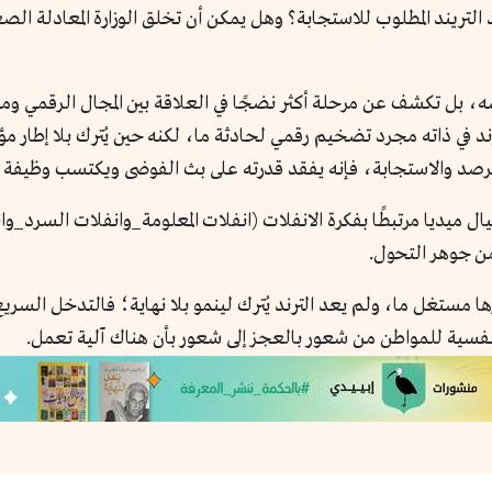
التريند المطلوب للاستجابة؟ وهل يمكن أن تخلق الوزارة المعادلة الصعب
ه، بل تكشف عن مرحلة أكثر نضجًا في العلاقة بين المجال الرقمي ومؤ
لترند في ذاته مجرد تضخيم رقمي لحادثة ما، لكنه حين يُترك بلا إطا
رصد والاستجابة، فإنه يفقد قدرته على بث الفوضى ويكتسب وظيفة 
ال ميديا مرتبطًا بفكرة الانفلات (انفلات المعلومة_وانفلات السرد_و
من جوهر التحول.
ا مستغل ما، ولم يعد الترند يُترك لينمو بلا نهاية؛ فالتدخل السريع،
فسية للمواطن من شعور بالعجز إلى شعور بأن هناك آلية تعمل.