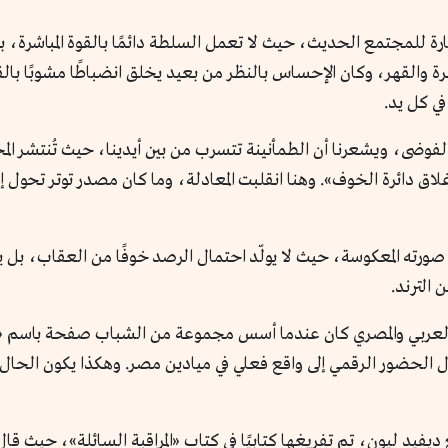
ة والقهر، وكان الإحساس بالنظر من بعيد يخلق انضباطًا مشوبًا بالقل
في كل يد.
وضى، ويشعرنا أن الطمأنينة تتسرب من بين أيدينا، حيث تُنتشر المخ
غلاق دائرة الخوف». وهنا انقلبت المعادلة، وما كان مصدر توتر تحول
 صورته المعكوسة، حيث لا يولّد احتمال الرصد خوفًا من العقاب، بل يق
 الترند.
العربي والمصري كان عندما أسس مجموعة من الشباب صفحة باسم «كلن
ول الحضور الرقمي إلى واقع فعلي في ميادين مصر. وهكذا يكون الحال ع
 ديفيد ليون، تم تفريغها كتابيًا في كتاب «المراقبة السائلة»، حيث 