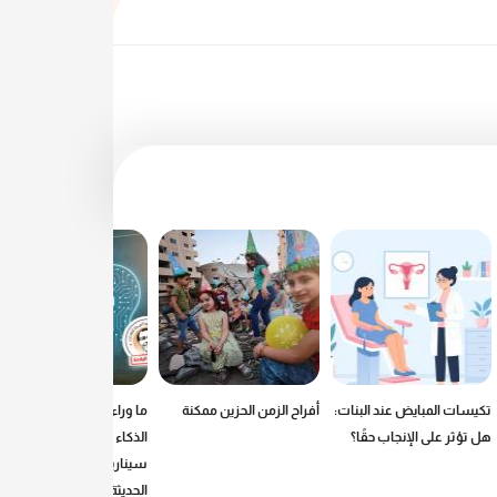
تكيسات المبايض عند البنات:
أفراح الزمن الحزين ممكنة
ما وراء الرصاص: كيف يكتب
هل تؤثر على الإنجاب حقًا؟
الذكاء الاصطناعي
سيناريوهات الحروب
الحديثة؟