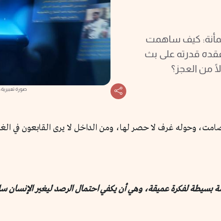
الطمأنة: كيف ساهمت
قده قدرته على بث
ا من العجز؟
صورة تعبيرية:
ة صامت، وحوله غرف لا حصر لها، ومن الداخل لا يرى القابعون في ال
 بسيطة لفكرة عميقة، وهي أن يكفي احتمال الرصد ليغير الإنسان سل