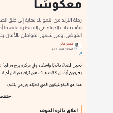
معكوسًا
رحلة الترند من النمو بلا نهاية إلى خلق 
مؤسسات الدولة في السيطرة عليه، ما أف
الفوضى، وعزز شعور المواطن بالأمان بدلً
مجدي فايز
الثلاثاء ١٧ فبراير ٢٠٢٦ م
تخيل فضاءً دائريًا واسعًا، وفي مركزه برج مراقب
يعرفون أبدًا إن كانت هناك عين تراقبهم الآن أم لا.
هذا هو البانوبتيكون الذي تخيّله جيرمي بنثام:
«هندسة
إغلاق دائرة الخوف