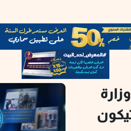
زارة
تيكون