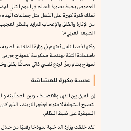
الغموض يحيط بصورة العالم في اليوم التالي لهدم
تملك قدرة كبيرة على الفعل مثل جماعات الهدم، و
من الإثارة والقلق والإعجاب المتزايد بالمنظر العجي
الصيف العربي».²
وقتها فقد الناس ثقتهم في وزارة الداخلية المصرية
باستعادة الثقة بهندسة معكوسة لنموذج جيرمي بنثا
نموذج بنثام رمزًا لردع نفسي ذاتي محاطًا بقلق وخو
عدسة مكبرة للهشاشة
إن الفرق بين القهر والانضباط، وبين الطمأنينة وال
لتصبح استجابة لاحتواء فوضى التريند، الذي كان م
السيطرة على ضبط النظام.
لقد خلقت وزارة الداخلية نموذجًا رقميًا من خلا