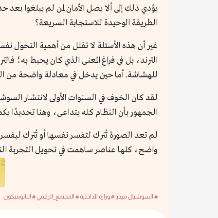
يؤدي ذلك إلى ألا يصل الأمان لمن لم يبلغوا بعد حد 
الطريقة الوحيدة للاستجابة السريعة؟
غير أن هذه الأسئلة لا تقلل من أهمية التحول نفس
الترند، بل في فراغ المعنى الذي كان يحيط به؛ فا
للهشاشة. أما حين يدخل في معادلة واضحة من ال
لقد كان الخوف في السنوات الأولى لانتشار السوشي
الجمهور بأن النظام كله يتداعى، وهنا تحديدًا يك
لم تعد الصورة تُترك لتفسر نفسها أو تُترك ليفسره
واضح، كلها عناصر ساهمت في تحويل التجربة الن
# السوشيال ميديا
# وزارة الداخلية
# المجتمع_الرقمي
# البانوبتيكون