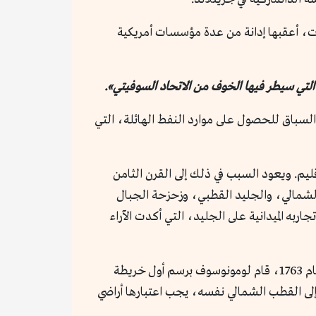
ات، أعقبها إدانة من عدة مؤسسات أمريكية
التي سيطر فيها الخوف من الاتحاد السوفيتي».
 السباق للحصول على موارد النفط الهائلة، التي
ليم. ويعود السبب في ذلك إلى القرن الثامن
 الشمالي، والجليد القطبي، وزحزحة الجبال
ي فريدجوف نانسن بإجراء تجاربه الميدانية على الجليد، التي أكدت الآراء
في روسيا، يُعرف لومونوسوف باسم «أبو العلوم»، وتمت تسمية أكبر جامعة في البلاد، الواقعة في موسكو، باسمه. في عام 1763، قام لومونوسوف برسم أول خريطة
لى القطب الشمالي نفسه، يجب اعتبارها أراضي