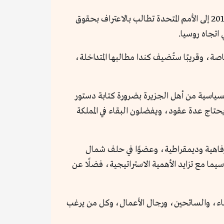
لا تتوقف أهمية جرينلاند عند حدودها الساحلية، بل تمتد لأبعد من هذا، ولا سيما بعد أن تقدّمت الدانمارك في عام 2014 إلى الأمم المتحدة تطالب بالاعتراف بحقوق
 اتجاه روسيا.
، وقريبًا ستُضيف كندا مطالبها المتداخلة،
عض الأوقات مطالب النخبة السياسية من أهل الجزيرة بضرورة كتابة دستور
يحتاج عدة عقود، ويفضلون البقاء في المملكة
فاهية وديمقراطية، وعضوًا في حلف شمال
ما مع تزايد الأهمية الاستراتيجية، فضلًا عن
علماء، والسائحين، ورجال الأعمال، وكل من يرغب