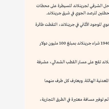
ساحل الشرقي لجرينلاند للسيطرة على محطات
 للوجود الألماني في جرينلاند، التقطت طائرة
وفي أعقاب الحرب العالمية الثانية، ومع العلامات الأولى للحرب الباردة، عرضت الولايات المتحدة على الدانمارك في عام 1946 شراء جرينلاند بمبلغ 100 مليون دولار
ن جرينلاند تقع على مسار القطب الشمالي، مشرفة
ها المعدنية الهائلة. ويعترف كل طرف منهما
ثم توفير مسافة معتبرة في الطرق التجارية،