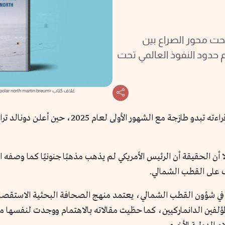
بحت محور الصراع بين
حدود النفوذ العالمي تحت
غلاف كتاب «cold rush: the astonishing true story of the new quest for the polar north martin breum»
صدر الكتاب الذي بين أيدينا في عام 2018، ولكن قرا
أن الحقيقة أن الرئيس الأمريكي لم يذهب مذهبًا جنونيًا كما وصفه
رف على القطب الشمالي.
ر في شؤون القطب الشمالي، يعتمد منهج الصحافة البحثية الاستقصائ
ؤلفين الدانماركيين، كما حظيت مقالاته بالاهتمام ووجدت لنفسها مكانً