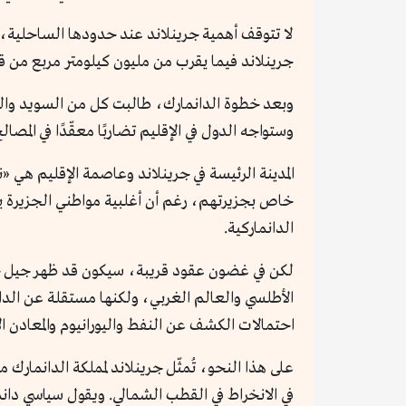
جرينلاند فيما يقرب من مليون كيلومتر مربع من قاع
وبعد خطوة الدانمارك، طالبت كل من السويد والن
وستواجه الدول في الإقليم تضاربًا معقّدًا في المصال
خاص بجزيرتهم، رغم أن أغلبية مواطني الجزيرة يتف
الدانماركية.
لكن في غضون عقود قريبة، سيكون قد ظهر جيل جدي
الأطلسي والعالم الغربي، ولكنها مستقلة عن الدان
احتمالات الكشف عن النفط واليورانيوم والمعادن ال
على هذا النحو، تُمثّل جرينلاند لمملكة الدانمار
في الانخراط في القطب الشمالي. ويقول سياسي دانما