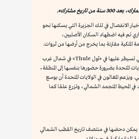
تاريخ مشترك».
يار الانفصال في تلك الجزيرة التي يسكنها نحو
ماري تم فيه اضطهاد السكان الأصليين،
الملكية مقارنة بما يخرج من أرضها من ثروات.
وفي العصر الحديث، ومع مطالبة الولايات المتحدة بمصالح استراتيجية في جرينلاند – علاوة على القاعدة العسكرية التي تسيطر عليها في «ثول Thule» في شمال غرب
ر الولايات المتحدة بضرورة حضورها بنفسها إلى المنطقة،
يزعم المغالون في الولايات المتحدة أن بوسع
 المحيط المتجمد الشمالي، وتزرع علمًا كما
امة لا يمكن دحضها في منتصف تاريخ القطب الشمالي
 الدانماركية في جرينلاند.