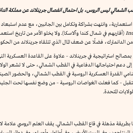
الي ليس الروس، بل احتمال انفصال جرينلاند عن مملكة الدانمارك، بعد 300 سنة من 
 استعمارية، وانتهت بشراكة وتكامل بين الجانبين، مع عدم استبعاد خ
In
(أقاربهم في شمال كندا وآلاسكا). ولا يخلو الأمر من تاريخ استع
 الدانمارك، فضلًا عن ضعف المال الذي تتلقاه جرينلاند من الحكومة 
ى مملكة الدانمارك إلى دعم احتياجاتها الدفاعية في القطب الشمالي، حتى لا تشع
مي القدرة العسكرية الروسية في القطب الشمالي، والحضور الصيني. و
مستقبل – كما فعلت الغواصات الروسية – من وضع نفسها تحت الجليد في
لايات المتحدة.
علم بلادها بطريقة مذهلة في قاع القطب الشمالي. يقف العلم الروسي عل
لبنتاجون، وفي البيت الأبيض، وفي أوتاوا، وأوسلو، وفي دوائر السياسة