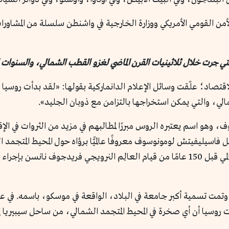
من القومي الأمريكي ووزارة الخارجية في واشنطن سلسلة من المشاور
تي جرت خلال ثلاثينيات القرن الماضي لغزو القطب الشمالي، والسنوات 
لاقتصاد؛ علّقت وسائل الإعلام الدانماركية بقولها: «لقد بدأت روسيا
الي، والتي يمكن استخراجها بالتزامن مع ذوبان الجليد».
وهو اسم يعتبره الروس مبررًا لمطالبهم في مزيد من الثروات في الإق
فاسيليفيتش لومونوسوف معروفًا عالميًّا برؤاه حول المحيط المتجمد
الجليدية فوق التيارات القطبية، وذلك في سبق عالمي قبل 150 عامًا من قيام العالِم النرويج
وسيا أن أي صخرة في المحيط المتجمد الشمالي، من ساحل سيبيريا إ