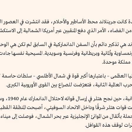
دة كانت جرينلاند محط الأساطير والأحلام، فقد انتشرت في العصور ا
 الفضاء، الأمر الذي دفع المنقبين عبر أمريكا الشمالية إلى الاستكشا
اند هي تذكير دائم بأن السفن الدانماركية في السابق لم تكن هي الو
ن مملكة موحدة.
ن مارست بريطانيا العظمى – باعتبارها أكبر قوة في شمال الأطلسي – سلطات حا
 العالمية الثانية، فتعرّضت للصراع بين القوى الأوروبية الكبرى.
المحطة الثاني
ركت قوات هتلر شرقًا وداخل الاتحاد السوفيتي، أصبحت المنطقة القطب
ل المحملة بأثقال من الموانئ الإنجليزية عبر بحر الشمال، فوصلت إلى 
ئرات لوقف هذه القوافل.