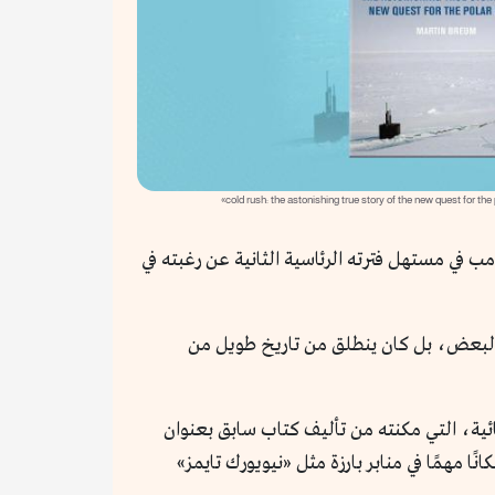
ءته تبدو طازجة مع الشهور الأولى لعام 2025، حين أعلن دونالد ترامب في مستهل فترته الرئاسية الثانية عن رغبته في
 البعض، بل كان ينطلق من تاريخ طويل من
ية، التي مكنته من تأليف كتاب سابق بعنوان
ا مهمًا في منابر بارزة مثل «نيويورك تايمز»