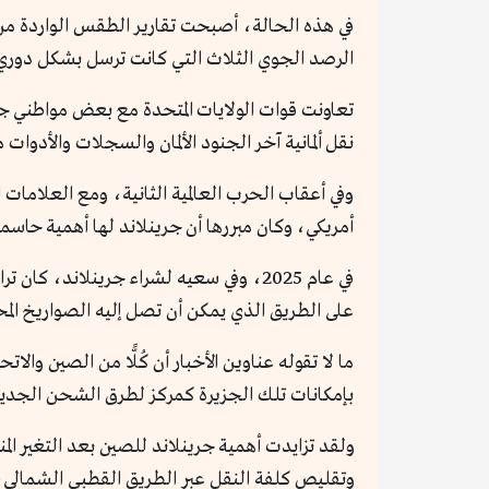
في هذه الحالة، أصبحت تقارير الطقس الواردة م
الرصد الجوي الثلاث التي كانت ترسل بشكل دوري تقارير الطقس لشمال 
تعاونت قوات الولايات المتحدة مع بعض مواطني جري
نقل ألمانية آخر الجنود الألمان والسجلات والأدوات من الس
أمريكي، وكان مبررها أن جرينلاند لها أهمية حاسم
في عام 2025، وفي سعيه لشراء جرينلاند
على الطريق الذي يمكن أن تصل إليه الصواريخ المحت
ما لا تقوله عناوين الأخبار أن كُلًّا من الصين والا
بإمكانات تلك الجزيرة كمركز لطرق الشحن الجديد
ولقد تزايدت أهمية جرينلاند للصين بعد التغير ال
وتقليص كلفة النقل عبر الطريق القطبي الشمالي، بم