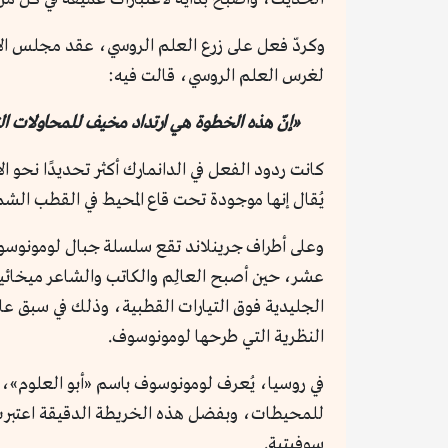
وكردّ فعل على زرع العلم الروسي، عقد مجلس الأ
لغرس العلم الروسي، قالت فيه:
«إنّ هذه الخطوة هي ارتداد مخيف للمحاولات ال
كانت ردود الفعل في الدانمارك أكثر تحديدًا نحو ا
يُقال إنها موجودة تحت قاع المحيط في القطب الشم
وعلى أطراف جرينلاند تقع سلسلة جبال لومونوسوف، 
عشر، حين أصبح العالِم والكاتب والشاعر ميخائيل 
النظرية التي طرحها لومونوسوف.
للمحيطات، وبفضل هذه الخريطة الدقيقة اعتبرت ر
سوفيتية.