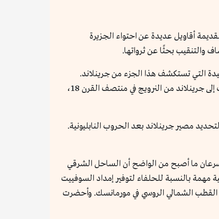
لقديمة أقاويل عديدة عن احتواء الجزيرة
ف والتنقيب بحثًا عن ثرواتها.
حيدة التي تستكشف هذا الجزء من جرينلاند.
فالأسماء هنا ذات أصول متعددة ما بين نرويجية ونمساوية وألمانية وبريطانية وفرنسية وسويدية. المسيحية نفسها جاءت إلى جرينلاند من النرويج في منتصف القرن 18،
سمة لتحديد مصير جرينلاند بعد الحروب النابليونية.
ة المهمة كانت خلال الحرب العالمية الثانية، حين نجح هتلر في إرسال قواته لاحتلال الدانمارك عام 1940، وسرعان ما أصبح من الواضح أن الساحل الشرقي
ية مهمة بالنسبة للحلفاء لتوفير إمداد السوفييت
ميناء القطب الشمالي الروسي في مورمانسك. وأحضرت