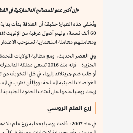
«إن أكبر عدو للمصالح الدانماركية في القطب الشم
وتُخفي هذه العبارة حقيقة أن العلاقة بدأت بداية
60 ألف نسمة، ولهم أصول عرقية من الإنويت
uit
ومعاملتهم معاملة استعمارية تستوجب الاعتذار من
الجزيرة – فإنه منذ 2016 تسع
أو طلب ضم جرينلاند إليها، في ظل التخويف من تنا
الغواصات الصينية المسلحة نوويًا أن تقترب في ال
زرعت روسيا علمها على أعتاب الحدود الجليدية للو
زرع العلم الروسي
في عام 2007، قامت روسيا بعملية زرع 
الحديث، وأصبح بداية لاعتبارات عميقة في كلّ من ا