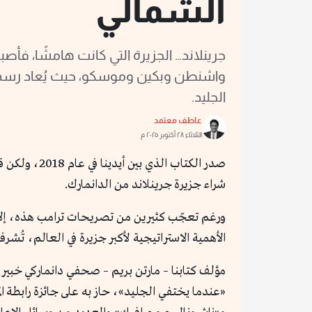
الشمالي
جرينلاند… الجزيرة التي كانت هامشًا، فأص
واشنطن وبكين وموسكو، حيث يُعاد رسم 
الجليد.
عاطف معتمد
الثلاثاء ٢٨ أكتوبر ٢٠٢٥ م
شراء جزيرة جرينلاند من الدانمارك.
ورغم تعجّب كثيرين من تصريحات ترامب هذه، إلا 
الأهمية الاستراتيجية لأكبر جزيرة في العالم، تُش
مؤلف كتابنا – مارتن بريم – صحفي دانماركي خبي
«عندما يختفي الجليد»، حاز به على جائزة رابطة الم