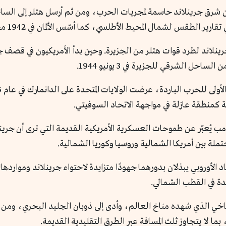
ن شرق جرينلاند حاسمة لمجريات الحرب، ومن ثم أرسل هتلر إلى ال
المحيط الأطلسي، كما أسّس الألمان في 1942 محطتين للرصد الجوي في شرق جرينلاند.
نلاند لطرد قوات هتلر من الجزيرة. وحين بدأ الأمريكيون في قصف جوي
احل الشرقي للجزيرة في 3 يونيو 1944.
ة كمنطقة عازلة في مواجهة الاتحاد السوفيتي.
، كان ترامب يُعبّر عن طموحات العسكرية الأمريكية القديمة التي ترى أ
ملة بين أمريكا الشمالية وروسيا وكوريا الشمالية.
تحاد الأوروبي يبذلان بدورهما جهودًا متزايدة لاحتواء جرينلاند وموارد
ة في القطب الشمالي.
مناخي الذي شهده مناخ العالم، وأدى إلى ذوبان الجليد البحري، ومن 
ا لا يتجاوز ثلث المسافة عبر الطرق التقليدية القديمة.