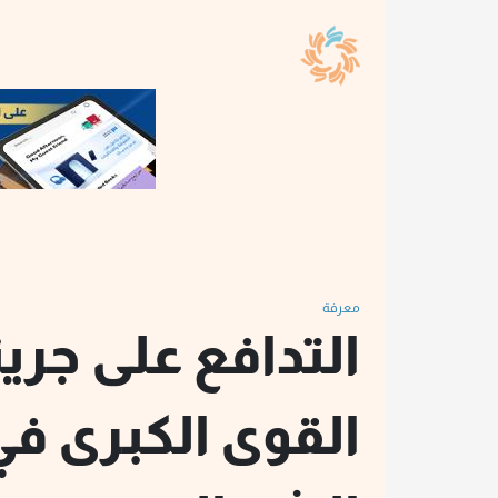
معرفة
التدافع على جرينل
القوى الكبرى ف