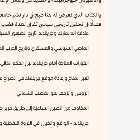
و«ناشيونال جيوجرافيك» والعديد من وسائل الإعلام
فصلًا في تحليل تاريخي سياسي ثقافي لعدة قضايا 
علاقة الدانمارك وجرينلاند: تاريخ الظهور ا
الماضي السياسي والعسكري وتاريخ الحرب العالم
الخيارات المتاحة أمام جرينلاند بين الحكم الذا
تغير المناخ وإعادة موقع جرينلاند في الصراع
الروس والزحف نحو القطب الشمالي
المخاوف من الصين الساعية إلى طريق حرير ج
جرينلاند – الواقع والخيال في الثروة النفطية و