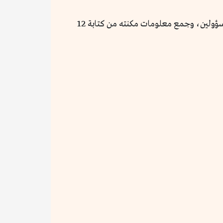
والكتاب الذي نعرض له هنا طُبع في دار نشر جامعية في مونتريال بكندا. وقد سافر مؤلفنا إلى القطب الشمالي، وقابل المسؤولين، وجمع معلومات مكنته من كتابة 12