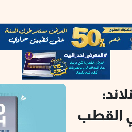
اند:
ي القطب