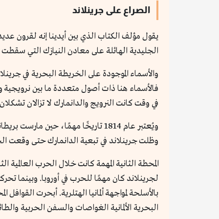
الصراع على جرينلاند
يقول مؤلف الكتاب الذي بين أيدينا إنه لقرون عدي
الجليدية الهائلة على معادن النيازك التي سقطت من
والأسماء الموجودة على الخريطة البحرية في جرينل
في وقت كانت النرويج والدانمارك لا تزالان تشكلا
ويُعتبر عام 1814 تاريخًا مهمًا، حي
وظلت جرينلاند في تبعية الدانمارك حتى وقعت الحرب
لجرينلاند كان مهمًا للحرب في أوروبا. وبينما تح
بالأسلحة لمواجهة ألمانيا الهتلرية. أبحرت القواف
البحرية الألمانية الغواصات والسفن الحربية والطا