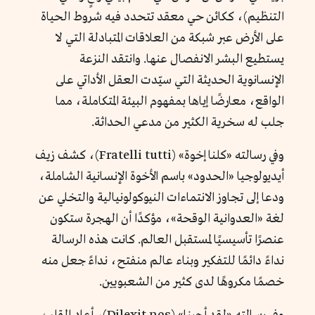
التنظيم)، ككائن حي معقد تتحدد فيه شروط الحياة
على الأرض عبر شبكة من العلاقات المتبادلة التي لا
يستطيع البشر الانفصال عنها. وانتقد النزعة
الإنسانوية الحديثة التي سيّدت العقل الأداتي على
الواقع، معارضًا إياها بمفهوم البيئة المتكاملة، مما
جلب له سخرية الكثير من مدعي الحداثة.
وفي رسالته «كلنا إخوة» (Fratelli tutti)، كشف زيف
أيديولوجيا «الحدود» باسم الأخوة الإنسانية الشاملة،
ودعا إلى تجاوز الانتماءات النيوكولونيالية والتخلي عن
لغة «العدوانية الوقحة»، مؤكدًا أن الهجرة ستكون
عنصرًا تأسيسيًا لمستقبل العالم. كانت هذه الرسالة
نداءً دائمًا للتفكير وبناء عالم منفتح، نداءً جعل منه
خصمًا مكروهًا لدى كثير من الشعبويين.