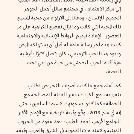
وفي رسالته «لقد أحبنا» (Dilexit nos)، أعاد القلب
إلى مركز الاهتمام، في مجتمع سائل أهمل الجوهر
الحميم للإنسان، ودعانا إلى الارتواء من محبة المسيح –
تلك المحبة التي كانت وما تزال تفضح الكراهية على مر
العصور – لإعادة ترميم الروابط الإنسانية والاجتماعية.
كانت هذه آخر رسالة عامة له قبل أن يستهلكه المرض،
وبقوة هذا الحب الترميمي، كان يتصل كثيرًا بأبرشية
غزة أثناء الحرب ليطمئن على حياة من بقي تحت
القصف.
كما أعاد جمع ما كانت أصوات التحريض تطالب
بتفريقه، مع الكيانات «غير القابلة للمصالحة مع
الحداثة» كما كانوا يسمونها، لاسيما المسلمين، حتى
إنه في عام 2019، وقّع وثيقة تاريخية مع الإمام الأكبر
للجامع الأزهر، أحمد الطيب، بعد عقود من الحروب
الدينية والاعتداءات الدموية في الشرق والغرب. وثيقة