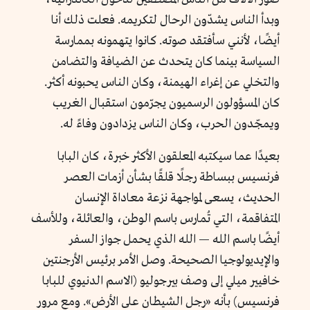
وبدأ الناس يشدّون الرحال لتكريمه. فعلت ذلك أنا
أيضًا، لأنني سأفتقد صوته. كانوا يتهمونه بممارسة
السياسة بينما كان يتحدث عن الضيافة والتضامن
والتخلي عن إغراء الهيمنة، وكان الناس يحبونه أكثر.
كان المسؤولون الرسميون يجرّمون استقبال الغريب
ويمجّدون الحرب، وكان الناس يزدادون وفاءً له.
بعيدًا عما سيكتبه المعلقون الأكثر خبرة، كان البابا
فرنسيس ببساطة رجلًا قلقًا بشأن أزمات العصر
الحديث، يسعى لمواجهة نزعة معاداة الإنسان
المتفاقمة، التي تُمارس باسم الوطن، والعائلة، وللأسف
أيضًا باسم الله — الله الذي يحمل جواز السفر
والإيديولوجيا الصحيحة. وصل الأمر برئيس الأرجنتين
خافيير ميلي إلى وصف بيرجوليو (الاسم الدنيوي للبابا
فرنسيس) بأنه «رجل الشيطان على الأرض». ومع مرور