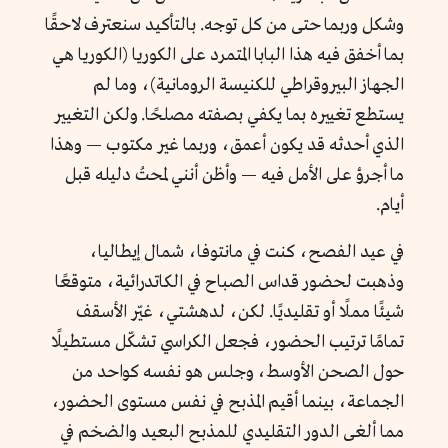
وشكل وربما حتى من كل توجه. بالتأكيد سنعترف لاحقًا
بما أخفق فيه هذا البابا المتمرد على الكوريا (الكوريا هي
الجهاز البيروقراطي للكنيسة الرومانية)، وما لم
يستطع تغييره بما يكفي بصفته مصلحًا. ولكن التغيير
الذي أحدثه قد يكون أعمق، وربما غير مكتوب — وهذا
ما أجرؤ على الأمل فيه — وأظن أنني لمحتُ دليله قبل
أيام.
في عيد الفصح، كنت في مانتوفا، شمال إيطاليا،
وذهبت لحضور قداس الصباح في الكاتدرائية، متوقعًا
شيئًا مملًا أو تقليديًا. لكن، لدهشتي، غيّر الأسقف
تمامًا ترتيب الحضور، فجعل الكراسي تشكّل مستطيلًا
حول الصحن الأوسط، وجلس هو نفسه كواحد من
الجماعة، بينما أقيم المذبح في نفس مستوى الحضور،
مما ألغى الدور التقليدي للمذبح البعيد والضخم في