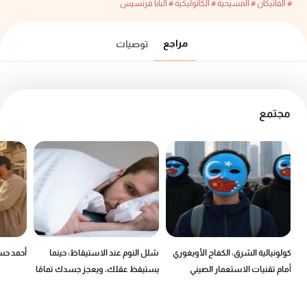
# الفاتيكان
# المسيحية
# الكاثوليكية
# البابا فرنسيس
مراجع
توصيات
مجتمع
كولونيالية الشرق: الكفاح الأويغوري
شلل النوم عند الاستيقاظ: حينما
أحمد حسن
أمام تقنيات الاستعمار الصيني
يستيقظ عقلك، ويعجز جسدك تمامًا