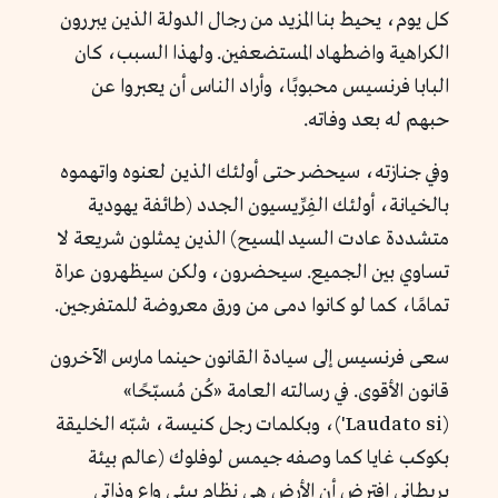
كل يوم، يحيط بنا المزيد من رجال الدولة الذين يبررون
الكراهية واضطهاد المستضعفين. ولهذا السبب، كان
البابا فرنسيس محبوبًا، وأراد الناس أن يعبروا عن
حبهم له بعد وفاته.
وفي جنازته، سيحضر حتى أولئك الذين لعنوه واتهموه
بالخيانة، أولئك الفِرِّيسيون الجدد (طائفة يهودية
متشددة عادت السيد المسيح) الذين يمثلون شريعة لا
تساوي بين الجميع. سيحضرون، ولكن سيظهرون عراة
تمامًا، كما لو كانوا دمى من ورق معروضة للمتفرجين.
سعى فرنسيس إلى سيادة القانون حينما مارس الآخرون
قانون الأقوى. في رسالته العامة «كُن مُسبّحًا»
(Laudato si')، وبكلمات رجل كنيسة، شبّه الخليقة
بكوكب غايا كما وصفه جيمس لوفلوك (عالم بيئة
بريطاني افترض أن الأرض هي نظام بيئي واعٍ وذاتي