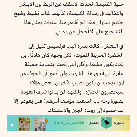
حنية الكنيسة. تحدث الأسقف عن الربط بين الابتكار
والتقاليد في رسالة الكنيسة، كأنهما شاب نشيط وشيخ
حكيم يسيران معًا. لم أشعر منذ سنوات بمثل هذا
التشجيع على ألا أخجل من إيماني.
في النعش، كانت بشرة البابا فرنسيس تميل إلى
الخضرة الحزينة للموت، لكن وجهه كان هادئًا، بل
يكاد يكون مشعًا. وأظن أنني لمحت ابتسامة خفيفة
عابرة. لن أنسى هذا المشهد، ولن أنسى أن الخوف من
الموت يجب أن يكون نصيب الآخرين. بعض هؤلاء
سيحضرون الجنازة، ولكنهم لن ينالوا شرف العودة
بصورة وجه بابا الشعب. مؤسف أمرهم؛ فلن يعودوا إلا
بما حملوه إلى روما: الجبن والاستبداد.