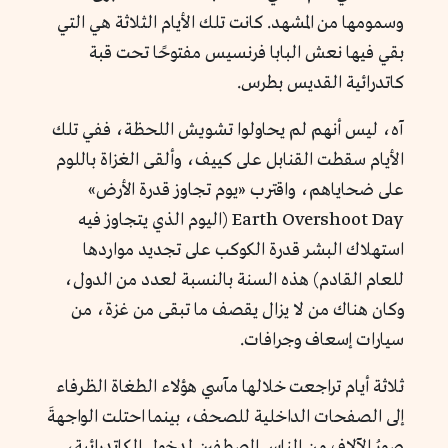
وسمومها من المشهد. كانت تلك الأيام الثلاثة هي التي
بقي فيها نعش البابا فرنسيس مفتوحًا تحت قبة
كاتدرائية القديس بطرس.
آه، ليس أنهم لم يحاولوا تشويش اللحظة، ففي تلك
الأيام سقطت القنابل على كييف، وألقى الغزاة باللوم
على ضحاياهم، واقترب «يوم تجاوز قدرة الأرض»
Earth Overshoot Day (اليوم الذي يتجاوز فيه
استهلاك البشر قدرة الكوكب على تجديد مواردها
للعام القادم) هذه السنة بالنسبة لعدد من الدول،
وكان هناك من لا يزال يقصف ما تبقى من غزة، من
سيارات إسعاف وجرافات.
ثلاثة أيام تراجعت خلالها مآسي هؤلاء الطغاة الظرفاء
إلى الصفحات الداخلية للصحف، بينما احتلت الواجهةَ
صورُ الآلاف من الناس المصطفين لدخول الكاتدرائية،