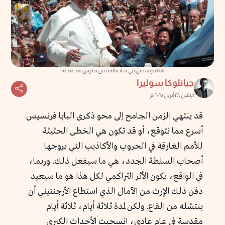
البابا فرنسيس في ساحة القديس بطرس بعد انتخابه
جيانلوكا سوليرا
الإثنين ٢٨ أبريل ٢٠٢٥ م
قد ينتهي الزمن الجامح إلى محو ذكرى البابا فرنسيس
أسرع مما نتوقع، أو قد تكون هي الخطى الحثيثة
للأمم الغارقة في الحروب والأكاذيب التي يروجها
أصحاب السلطة الجدد، هي ما سيفعل ذلك. وربما،
في الواقع، يكون الأثر التراكمي لكل هذا هو ما سيعيد
دفن ذلك الإرث من الآمال الذي استطاع الأرجنتيني أن
ينتشله من القاع. ولكن لمدة ثلاثة أيام، ثلاثة أيام
مقدسة في عام عادي، انسحبت الأحداث الكبرى