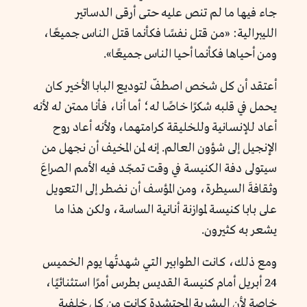
جاء فيها ما لم تنص عليه حتى أرقى الدساتير
الليبرالية: «من قتل نفسًا فكأنما قتل الناس جميعًا،
ومن أحياها فكأنما أحيا الناس جميعًا».
أعتقد أن كل شخص اصطفّ لتوديع البابا الأخير كان
يحمل في قلبه شكرًا خاصًا له؛ أما أنا، فأنا ممتن له لأنه
أعاد للإنسانية وللخليقة كرامتهما، ولأنه أعاد روح
الإنجيل إلى شؤون العالم. إنه لمن المخيف أن نجهل من
سيتولى دفة الكنيسة في وقت تمجّد فيه الأمم الصراعَ
وثقافةَ السيطرة، ومن المؤسف أن نضطر إلى التعويل
على بابا كنيسة لموازنة أنانية الساسة، ولكن هذا ما
يشعر به كثيرون.
ومع ذلك، كانت الطوابير التي شهدتُها يوم الخميس
24 أبريل أمام كنيسة القديس بطرس أمرًا استثنائيًا،
خاصة لأن البشرية المحتشدة كانت من كل خلفية