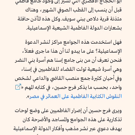
أبو الحجاج الأقصري التي تشير إلى وجود جامع فاطمي
قبل أن ينسب إلى القطب الصوفي الشهير، وهناك
مئذنة قرية دلاص ببني سويف. وكل هذه المآذن حافلة
بشعارات الدولة الفاطمية الشيعية الإسماعيلية.
فهل استخدمت هذه الجوامع مراكز لنشر الدعوة
الإسماعيلية؟ على ما يبدو لنا أن هذا ما جرى فعلاً،
فنحن نعرف أن من بنى جامع إسنا هم أسرة بني النضر
وهي أسرة شيعية تولت القضاء للفاطميين في إسنا،
وفي أحيان كثيرة جمع منصب القاضي والداعي لشخص
واحد، بحسب ما يذكر فرج حسين، في كتابه المهم «
النقوش الكتابية الفاطمية على العمائر في مصر
».
ويرى فرج حسين أن إصرار الفاطميين على وضع لوحات
تذكارية على هذه الجوامع والمساجد والأضرحة كان
بهدف دعوي عبر نشر مذهب وأفكار الدولة الإسماعيلية