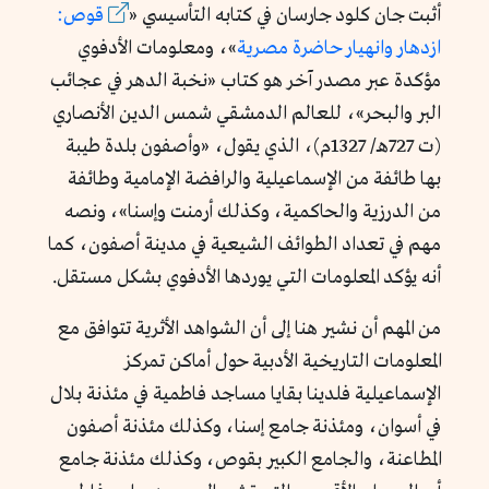
أثبت جان كلود جارسان في كتابه التأسيسي «
قوص:
ازدهار وانهيار حاضرة مصرية
»، ومعلومات الأدفوي
مؤكدة عبر مصدر آخر هو كتاب «نخبة الدهر في عجائب
البر والبحر»، للعالم الدمشقي شمس الدين الأنصاري
(ت 727هـ/ 1327م)، الذي يقول، «
وأصفون بلدة طيبة
بها طائفة من الإسماعيلية والرافضة الإمامية وطائفة
من الدرزية والحاكمية، وكذلك أرمنت وإسنا
»، ونصه
مهم في تعداد الطوائف الشيعية في مدينة أصفون، كما
أنه يؤكد المعلومات التي يوردها الأدفوي بشكل مستقل.
من المهم أن نشير هنا إلى أن الشواهد الأثرية تتوافق مع
المعلومات التاريخية الأدبية حول أماكن تمركز
الإسماعيلية فلدينا بقايا مساجد فاطمية في مئذنة بلال
في أسوان، ومئذنة جامع إسنا، وكذلك مئذنة أصفون
المطاعنة، والجامع الكبير بقوص، وكذلك مئذنة جامع