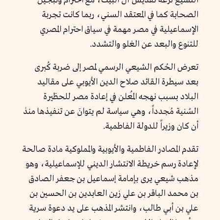
التشيع نزعة تقديس آل البيت، مع احترام وتبجيل
الصحابة كما في المعتقد السني، ربما كانت تجربة
الإسماعيلية في مصر مهمة في سياق احترام المصري
للتنوع والبعد عن الغلو والتشدد.
تعرض الحُكم الشيعي الرسمي لمصر إلى ضربة كُبرى
بعد سيطرة القائد صلاح الدين الأيوبي على مقاليد
البلاد بسبب نهجه المُعلن في إعادة مصر للحظيرة
السُنية مُجدد
اً
، وهي سياسة لم يتوانَ عن تنفيذها منذ
أن كان وزير
اً
للدولة الفاطمية.
تقدم المصادر الفاطمية والأيوبية والمملوكية مادة صالحة
لإعادة رسم خريطة الانتشار الديني للإسماعيلية، وهو
مذهب شيعي يرى بإمامة إسماعيل بن جعفر الصادق
بن محمد الباقر بن علي زين العابدين بن الحسين بن
علي بن أبي طالب، وانتشر المذهب على يد دعوة سرية