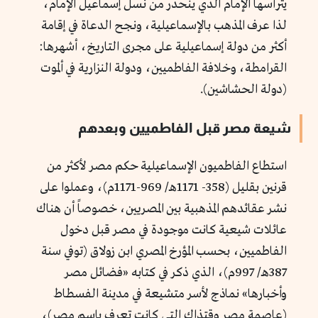
يترأسها الإمام الذي ينحدر من نسل إسماعيل الإمام،
لذا عرف المذهب بالإسماعيلية، ونجح الدعاة في إقامة
أكثر من دولة إسماعيلية على مجرى التاريخ، أشهرها:
القرامطة، وخلافة الفاطميين، ودولة النزارية في ألموت
(دولة الحشاشين).
شيعة مصر قبل الفاطميين وبعدهم
استطاع الفاطميون الإسماعيلية حكم مصر لأكثر من
قرنين بقليل (358- 1171هـ/ 969-1171م)، وعملوا على
نشر عقائدهم المذهبية بين المصريين، خصوصاً أن هناك
عائلات شيعية كانت موجودة في مصر قبل دخول
الفاطميين، بحسب المؤرخ المصري ابن زولاق (توفي سنة
387هـ/ 997م)، الذي ذكر في كتابه «فضائل مصر
وأخبارها» نماذج لأسر متشيعة في مدينة الفسطاط
(عاصمة مصر وقتذاك التي كانت تعرف باسم مصر)،