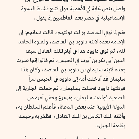
واصل بنص غاية في الأهمية حول تتبع نشاط الدعوة
الإسماعيلية في مصر بعد الفاطميين إذ يقول،
«
ثم لما توفي العاضد وزالت دولتهم، قالت دعاتهم: إن
الإمامة بعده لابنه داوود بن العاضد، ولقبوه الحامد
لله، ثم توفي داوود هذا في أيام الملك العادل سيف
الدين أبي بكر بن أيوب في الحبس، ثم قالوا إنها صارت
بعده لابنه سليمان بن داوود بن العاضد، وكان هذا
سليمان قد أدخلت أمه إلى داوود في الحبس سراً
فوطئها داوود فحبلت بسليمان، ثم حملت الجارية إلى
الصعيد فولدت سليمان، وترعرع وخفي أمره من
الدولة الأيوبية عند بعض الدعاة، فأعلم السلطان به،
وأظنه الملك الكامل بن الملك العادل، فظفر به وحبسه
بقلعة الجبل».