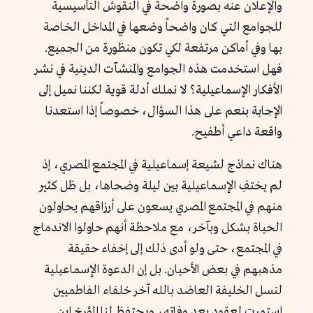
والإعلان عنه بصورة واضحة في النقوش التأسيسية
للجوامع التي كان واضحاً وضعها في المداخل الخاصة
بها وفي أماكن مرتفعة لكي تكون منظورة من الجميع.
فهل استخدمت هذه الجوامع والمنشآت الدينية في نشر
الأفكار الإسماعيلية؟ لا نملك أدلة قوية لكننا نميل إلى
الإجابة بنعم على هذا السؤال، خصوصاً إذا استعدنا
واقعة داعي أطفيح.
هناك نماذج لشيعة إسماعيلية في المجتمع المصري، إذ
لم يختفِ الإسماعيلية بين ليلة وضحاها، بل ظل كثير
منهم في المجتمع المصري يسعون على أرزاقهم يحاولون
الحياة بشكل وبآخر، مع ملاحظة أنهم حاولوا الاندماج
في المجتمع، حتى ولو أدى ذلك إلى إخفاء حقيقة
مذهبهم في بعض الأحيان. بل إن الدعوة الإسماعيلية
لنسل الخليفة العاضد بالله آخر خلفاء الفاطميين
استمرت لعقود بعد وفاته، ويحتفظ لنا المؤرخ ابن