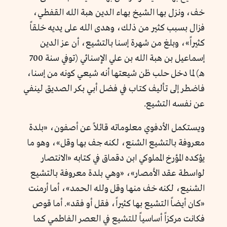
خف، ونزل بها الشيخ بهاء الدين هبة الله القفطي،
فزال بسبب كثير من ذلك، وهدى الله على يديه خلقاً
كثيراً
»، وبلغ من شهرة إسنا بالتشيع، أن عز الدين
إسماعيل بن هبة الله بن علي الإسنائي (توفي سنة 700
هـ) لما دخل حلب ظن شيعتها أنه شيعي
كونه من إسنا
،
فاضطر إلى تأليف كتاب في فضل أبي بكر الصديق لينفي
عن نفسه التشيع.
ويستكمل الأدفوي معلوماته قائلاً عن أصفون، «
بلدة
معروفة بالتشيع الشنع، لكنه جف بها وقل
»، وهو ما
يؤكده المؤرخ المملوكي ابن دقماق في كتابه «الانتصار
لواسطة عقد الأمصار»، «
وهي بلدة معروفة بالتشيع
الشنيع، لكنه خف منها وقل ولله الحمد
»، أما أرمنت
«
كان أيضاً التشيع بها كثيراً، فقل أو فقد
». أما قوص
فكانت مركزاً أساسياً للتشيع في العصر الفاطمي كما