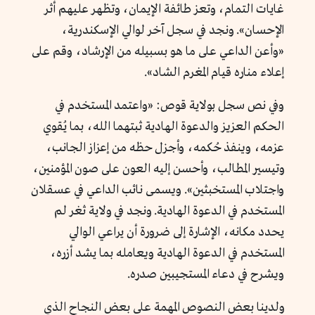
غايات التمام، وتعز طائفة الإيمان، وتظهر عليهم أثر
الإحسان». ونجد في سجل آخر لوالي الإسكندرية،
«وأعن الداعي على ما هو بسبيله من الإرشاد، وقم على
إعلاء مناره قيام المغرم الشاد
».
وفي نص سجل بولاية قوص:
«واعتمد المستخدم في
الحكم العزيز والدعوة الهادية ثبتهما الله، بما يُقوي
عزمه، وينفذ حُكمه، وأجزل حظه من إعزاز الجانب،
وتيسير المطالب، وأحسن إليه العون على صون المؤمنين،
واجتلاب المستخبثين»
. ويسمى نائب الداعي في عسقلان
المستخدم في الدعوة الهادية
. ونجد في ولاية ثغر لم
يحدد مكانه، الإشارة إلى ضرورة أن يراعي الوالي
المستخدم في الدعوة الهادية ويعامله بما يشد أزره،
ويشرح في دعاء المستجيبين صدره
.
ولدينا بعض النصوص المهمة على بعض النجاح الذي