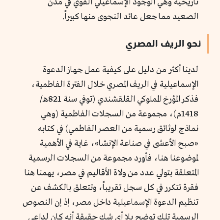
تاريخية وهي الوجود الإسماعيلي القوي في مدن
الصعيد مما جعل عائد النجوى منها كبيراً.
نحو الريف المصري
لدينا أكثر من دليل على كيفية عمل جهاز الدعوة
الإسماعيلية في الريف المصري خلال الفترة الفاطمية،
فذكر المؤرخ المملوكي القلقشندي (توفي سنة 821هـ/
1418م)، مجموعة من السجلات الفاطمية (وهي
نماذج لوثائق رسمية من العصر الفاطمي) في كتابه
«صبح الأعشى في صناعة الإنشا»، غاية في الأهمية
لموضوعنا هنا، فأورد مجموعة من السجلات الرسمية
المتعلقة بتولي عدد من ولاة الأقاليم في مصر، يهمنا هنا
فقرة تتكرر في كل سجل تقريباً، وتتعلق بالكشف عن
تنظيم الدعوة الإسماعيلية داخل مصر، إذ إن النصوص
الرسمية تلك توضح بلا أي شك حقيقة أنه كان لداعي