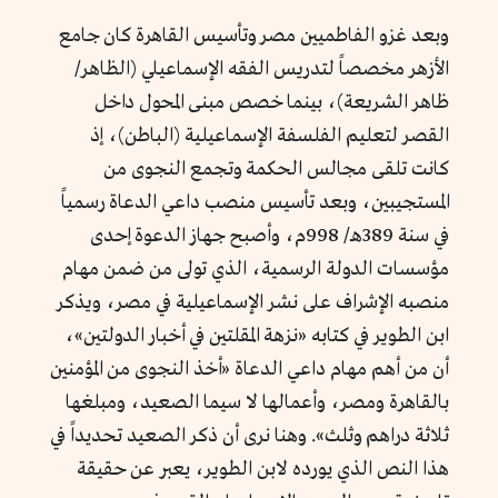
وبعد غزو الفاطميين مصر وتأسيس القاهرة كان جامع
الأزهر مخصصاً لتدريس الفقه الإسماعيلي (الظاهر/
ظاهر الشريعة)، بينما خصص مبنى المحول داخل
القصر لتعليم الفلسفة الإسماعيلية (الباطن)، إذ
كانت تلقى مجالس الحكمة وتجمع النجوى من
المستجيبين، وبعد تأسيس منصب داعي الدعاة رسمياً
في سنة 389هـ/ 998م، وأصبح جهاز الدعوة إحدى
مؤسسات الدولة الرسمية، الذي تولى من ضمن مهام
منصبه الإشراف على نشر الإسماعيلية في مصر، ويذكر
ابن الطوير في كتابه «نزهة المقلتين في أخبار الدولتين»،
أن من أهم مهام داعي الدعاة «
أخذ النجوى من المؤمنين
بالقاهرة ومصر، وأعمالها لا سيما الصعيد، ومبلغها
ثلاثة دراهم وثلث
». وهنا نرى أن ذكر الصعيد تحديداً في
هذا النص الذي يورده لابن الطوير، يعبر عن حقيقة