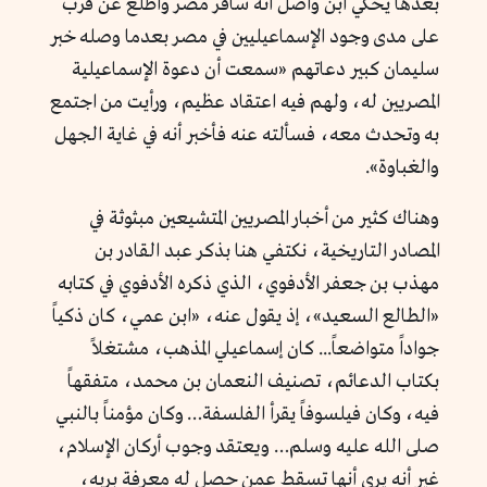
بعدها يحكي ابن واصل أنه سافر مصر واطلع عن قُرب
على مدى وجود الإسماعيليين في مصر بعدما وصله خبر
سليمان كبير دعاتهم «
سمعت أن دعوة الإسماعيلية
المصريين له، ولهم فيه اعتقاد عظيم، ورأيت من اجتمع
به وتحدث معه، فسألته عنه فأخبر أنه في غاية الجهل
والغباوة».
وهناك كثير من أخبار المصريين المتشيعين مبثوثة في
المصادر التاريخية، نكتفي هنا بذكر عبد القادر بن
مهذب بن جعفر الأدفوي، الذي ذكره الأدفوي في كتابه
«الطالع السعيد»، إذ يقول عنه، «ابن عمي، كان ذكياً
جواداً متواضعاً... كان إسماعيلي المذهب، مشتغلاً
بكتاب الدعائم، تصنيف النعمان بن محمد، متفقهاً
فيه، وكان فيلسوفاً يقرأ الفلسفة… وكان مؤمناً بالنبي
صلى الله عليه وسلم… ويعتقد وجوب أركان الإسلام،
غير أنه يرى أنها تسقط عمن حصل له معرفة بربه،