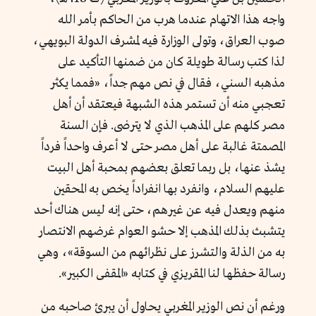
واجه هذا الاتهام عندما هرب من الحاكم بأمر الله
صوب العراق، وتولى الوزارة فيه لمشرف الدولة البويهي،
لذا كتب رسالة طويلة كان من ضمنها التأكيد على
مذهبه السني، فقال في نص مهم جداً، «
فمما يكثر
تعجبي منه أن تستمر هذه الشبهة فيعتقد أن أهل
مصر كلهم على المذهب الذي لا يترضى. فإن السنة
المصمتة غالبة على أهل مصر حتى لا أعرف واحداً فرداً
يشذ عنها، بل ربما تعلق بعضهم بمحبة أهل البيت
عليهم السلام، وانفرد بها انفراداً يخص به المحقين
منهم ويعدل فيه عن غيرهم، حتى إنه ليس هناك أحد
يتشبث بذلك المذهب إلا حشو العوام غرضهم الانتصار
به من الذلة والتشرز على نظرائهم من السوقة
»، وهي
رسالة حفظها لنا المقريزي في كتابه «المقفى الكبير».
ورغم أن نص الوزير المغربي يحاول أن يبرئ صاحبه من