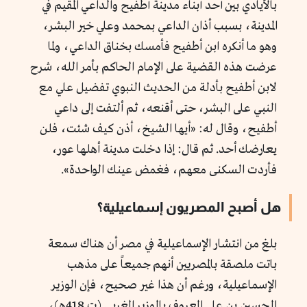
بالأيادي بين أحد أبناء مدينة أطفيح والداعي المقيم في
المدينة، بسبب أذان الداعي بمحمد وعلي خير البشر،
وهو ما أنكره ابن أطفيح فأمسك بخناق الداعي، ولما
عرضت هذه القضية على الإمام الحاكم بأمر الله، شرح
لابن أطفيح بأدلة من الحديث النبوي تفضيل علي مع
النبي على البشر، حتى أقنعه، ثم ألتفت إلى داعي
أطفيح، وقال له:
«أيها الشيخ، أذن كيف شئت، فلن
يعارضك أحد. ثم قال: إذا دخلت مدينة أهلها عور،
فأردت السكنى معهم، فغمض عينك الواحدة
».
هل أصبح المصريون إسماعيلية؟
بلغ من انتشار الإسماعيلية في مصر أن هناك سمعة
باتت ملصقة بالمصريين أنهم جميعاً على مذهب
الإسماعيلية، ورغم أن هذا غير صحيح، فإن الوزير
الحسين بن علي المعروف بالوزير المغربي (ت 418هـ)،