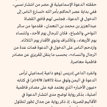
حققته الدعوة الإسماعيلية في مصر من انتشار نسبي،
ففي بداية عصر الحاكم بأمر الله «
تسارع الناس إلى
الدخول في الدعوة، فجلس لهم قاضي القضاة
عبدالعزيز بن محمد بن النعمان، فقدموا من سائر
النواحي والضياع، فكان للرجال يوم الأحد، وللنساء
يوم الأربعاء، وللأشراف وذوي الأقدار يوم الثلاثاء.
وازدحم الناس على الدخول في الدعوة فمات عدة من
الرجال والنساء
»، بحسب ما ينقل المقريزي عن مصادر
فاطمية معاصرة.
وانفرد الداعي إدريس (وهو داعية إسماعيلي ترأس
الدعوة في اليمن وتوفي سنة 872هـ/ 1478م) في كتابه
«عيون الأخبار» الذي يعتمد فيه على مصادر فاطمية
أصلية، بذكر رواية توضح مدى انتشار الدعوة في
الأقاليم المصرية، إذ ذكر رواية عن جدال تطور لتطاول