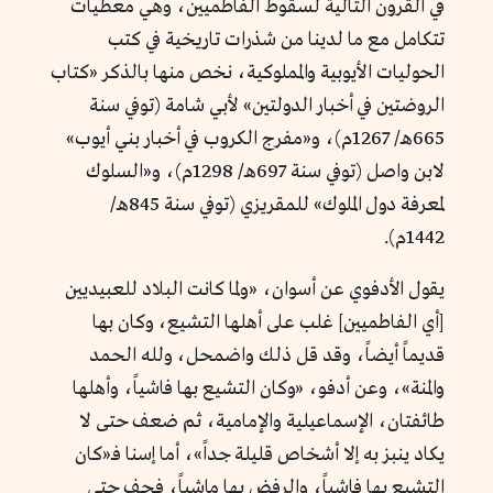
في القرون التالية لسقوط الفاطميين، وهي معطيات
تتكامل مع ما لدينا من شذرات تاريخية في كتب
الحوليات الأيوبية والمملوكية، نخص منها بالذكر «كتاب
الروضتين في أخبار الدولتين» لأبي شامة (توفي سنة
665هـ/ 1267م)، و«مفرج الكروب في أخبار بني أيوب»
لابن واصل (توفي سنة 697هـ/ 1298م)، و«السلوك
لمعرفة دول الملوك» للمقريزي (توفي سنة 845هـ/
1442م).
يقول الأدفوي عن أسوان، «
ولما كانت البلاد للعبيديين
[أي الفاطميين] غلب على أهلها التشيع، وكان بها
قديماً أيضاً، وقد قل ذلك واضمحل، ولله الحمد
والمنة
»، وعن أدفو، «
وكان التشيع بها فاشياً، وأهلها
طائفتان، الإسماعيلية والإمامية، ثم ضعف حتى لا
يكاد ينبز به إلا أشخاص قليلة جداً
»، أما إسنا فـ«
كان
التشيع بها فاشياً، والرفض بها ماشياً، فجف حتى