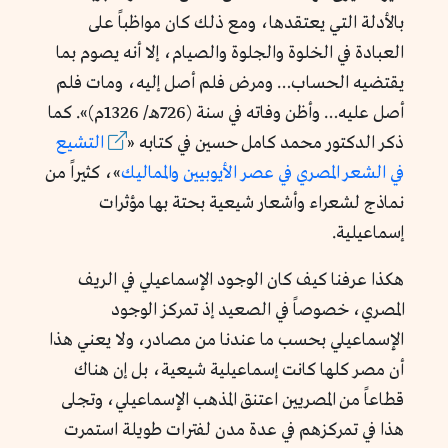
بالأدلة التي يعتقدها، ومع ذلك كان مواظباً على
العبادة في الخلوة والجلوة والصيام، إلا أنه يصوم بما
يقتضيه الحساب… ومرض فلم أصل إليه، ومات فلم
أصل عليه… وأظن وفاته في سنة (726هـ/ 1326م)». كما
ذكر الدكتور محمد كامل حسين في كتابه «
التشيع
في الشعر المصري في عصر الأيوبيين والمماليك
»، كثيراً من
نماذج لشعراء وأشعار شيعية بحتة بها مؤثرات
إسماعيلية.
هكذا عرفنا كيف كان الوجود الإسماعيلي في الريف
المصري، خصوصاً في الصعيد إذ تمركز الوجود
الإسماعيلي بحسب ما عندنا من مصادر، ولا يعني هذا
أن مصر كلها كانت إسماعيلية شيعية، بل إن هناك
قطاعاً من المصريين اعتنق المذهب الإسماعيلي، وتجلى
هذا في تمركزهم في عدة مدن لفترات طويلة استمرت