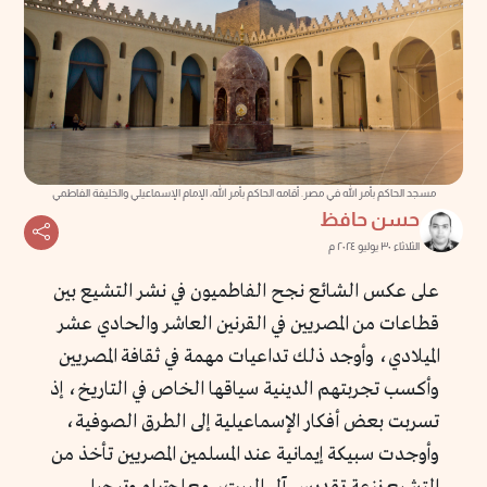
مسجد الحاكم بأمر الله في مصر. أقامه الحاكم بأمر الله، الإمام الإسماعيلي والخليفة الفاطمي
حسن حافظ
الثلاثاء ٣٠ يوليو ٢٠٢٤ م
على عكس الشائع نجح الفاطميون في نشر التشيع بين
قطاعات من المصريين في القرنين العاشر والحادي عشر
الميلادي، وأوجد ذلك تداعيات مهمة في ثقافة المصريين
وأكسب تجربتهم الدينية سياقها الخاص في التاريخ، إذ
تسربت بعض أفكار الإسماعيلية إلى الطرق الصوفية،
وأوجدت سبيكة إيمانية عند المسلمين المصريين تأخذ من