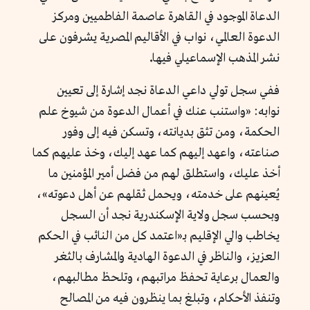
الدعاة الموجود في القاهرة عاصمة الفاطميين ومركز
الدعوة العالمي، نواب في الأقاليم المصرية يشرفون على
نشر المذهب الإسماعيلي فيها
.
ففي سجل تولي داعي الدعاة نجد إشارة إلى تعيين
نوابه: «
واستنب عنك في أعمال الدعوة من شيوخ علم
الحكمة، ومن تثق بديانته، وتسكن فيه إلى وفور
صناعته، واعهد إليهم كما عهد إليك، وخذ عليهم كما
أخذ عليك، واستطلق لهم من فضل أمير المؤمنين ما
يُعينهم على خدمته، ويحمل ثقلهم عن أهل دعوته
»،
وبحسب سجل ولاية الإسكندرية نجد أن السجل
يخاطب والي الإقليم بـ«
اعتمد كل من النائب في الحكم
العزيز، والناظر في الدعوة الهادية والمشارف بالثغر
والعمال برعاية تحفظ مراتبهم، وتلحظ مطالبهم،
وتنفذ الأحكام، وتبلغ بما ينظرون فيه من المصالح