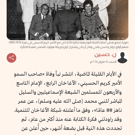
صورة تجمع بعض أعضاء اللجنة التوجيهية لجائزة الأغا خان مع الأمير كريم الحسيني في دورة 1978-1980،
منهم أولغ جرابار وحسن فتحي ونادر أردلان وشارلز كوريا وريناتا هولود، المصدر صفحة الجائزة.
ن. حسين
السبت ٠٨ فبراير ٢٠٢٥ م
في الأيام القليلة الماضية، انتشر نبأ وفاة «صاحب السمو
الأمير كريم الحسيني، الآغا خان الرابع، الإمام التاسع
والأربعون للمسلمين الشيعة الإسماعيليين والسليل
المباشر للنبي محمد (صلى الله عليه وسلم)، عن عمر
ناهز 88 عامًا
»
، وفق ما أعلنته شبكة الآغا خان للتنمية.
وقد راودتني فكرة الكتابة عنه منذ أكثر من عام، ثم
تجددت هذه النية قبل بضعة أشهر، حين أُعلن عن