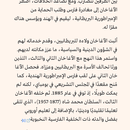
بين الطرفين تتضارب. ومع تصاعد الخلافات، اضطر
الآغا خان إلى مغادرة فارس وطلب الحماية من
الإمبراطورية البريطانية، ليقيم في الهند ويؤسس هناك
مقرًا له.
أثبت الآغا خان ولاءه للبريطانيين، وقدم خدماته لهم
في الشؤون الدينية والسياسية، ما عزز مكانته لديهم.
واستمر هذا النهج مع الآغا خان الثاني والثالث، اللذين
ورثا تحالف الأسرة مع البريطانيين وعززاه. فحصل الآغا
خان الثاني على لقب فارس الإمبراطورية الهندية، كما
مُنح مقعدًا في المجلس التشريعي في بومباي، لكنه لم
يمكث طويلًا، إذ توفي في عام 1885. ثم خلفه الآغا خان
الثالث، السلطان محمد شاه (1877-1957)، الذي تلقى
تعليمًا تقليديًا ودينيًا، بالإضافة إلى تعليم أوروبي
بفضل والدته ذات الخلفية الفارسية النخبوية
.
[1]