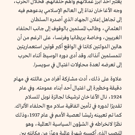
يُعتبر أحد أبرز عملائهم وأهم حلفائهم. فخلال الحرب،
وجه الآغا خان نداءً إلى العالم الإسلامي يدعوهم فيه
إلى تجاهل إعلان الجهاد الذي أصدره السلطان
العثماني، وطالب المسلمين بالوقوف إلى جانب الحلفاء
الغربيين، وخاصة بريطانيا وفرنسا، على الرغم من أن
هاتين الدولتين كانتا في الواقع أكبر قوتين استعماريتين
للمسلمين آنذاك. وقد أدى دوره الوسيط أثناء الحرب
إلى تعرضه لعدة محاولات اغتيال في سويسرا.
علاوة على ذلك، أدت مشاركة أفراد من عائلته في مهام
دقيقة وخطيرة إلى اغتيال أحد أبناء عمومته. وفي عام
1924، نال الآغا خان ترشيحًا لجائزة نوبل للسلام
تقديرًا لدوره في تأمين اتفاقية سلام مع الحلفاء الأتراك.
كما تم تعيينه رئيسًا لعصبة الأمم في عام 1937،وذلك
نظرًا لانخراطه في الشؤون السياسية العالمية، وهو
المنصب الذي أكسبه شهرة عالمية وعزّز من مكانته بين