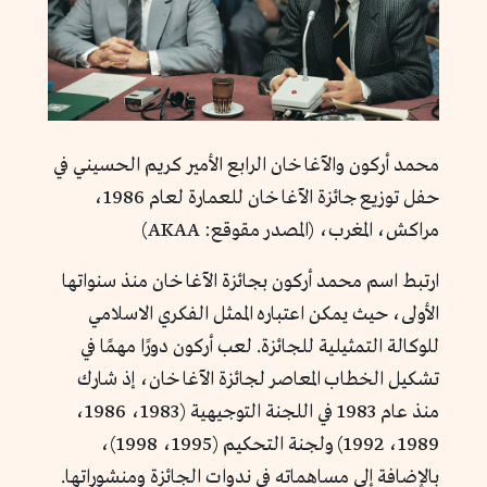
محمد أركون والآغا خان الرابع الأمير كريم الحسيني في
حفل توزيع جائزة الآغا خان للعمارة لعام 1986،
مراكش، المغرب، (المصدر مقوقع: AKAA)
ارتبط اسم محمد أركون بجائزة الآغا خان منذ سنواتها
الأولى، حيث يمكن اعتباره الممثل الفكري الاسلامي
للوكالة التمثيلية للجائزة. لعب أركون دورًا مهمًا في
تشكيل الخطاب المعاصر لجائزة الآغا خان، إذ شارك
منذ عام 1983 في اللجنة التوجيهية (1983، 1986،
1989، 1992) ولجنة التحكيم (1995، 1998)،
بالإضافة إلى مساهماته في ندوات الجائزة ومنشوراتها.