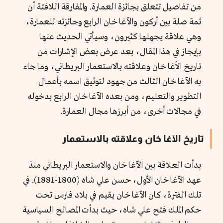
من تفاصيل تتعلق بجائزة العمارة. والمفارقة اللافتة أن
ثمة صلة بين أركون والآغا خان الرابع وجائزته للعمارة،
وهي علاقة يجهلها كثيرون، وسيأتي الحديث عنها
بإيجاز في هذا المقال، بعد عرض بعض الإشارات من
تاريخ الأغا خان وعلاقته بالاستعمار البريطاني، وما جاء
به الآغا خان الثالث من جهود لتوثيق اسمه بأعمال
التطوير والتعليم، ومن بعده الآغا خان الرابع بدخوله
في مجالات أخرى، من أبرزها مجال العمارة.
تاريخ الآغا خان وعلاقته بالاستعمار
بدأت العلاقة بين الآغا خان والاستعمار البريطاني منذ
عهد الآغا خان الأول، حسن علي شاه (1800-1881). في
تلك الفترة، كان الآغا خان يقيم في بلاد فارس تحت
حكم الملك فتح علي شاه، حيث بدأت المصالح السياسية