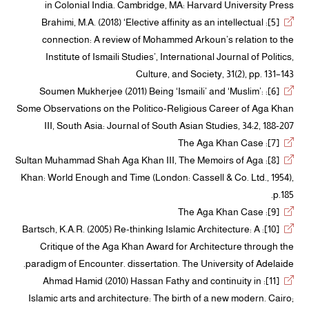
in Colonial India. Cambridge, MA: Harvard University Press
[5]: Brahimi, M.A. (2018) ‘Elective affinity as an intellectual
connection: A review of Mohammed Arkoun’s relation to the
Institute of Ismaili Studies’, International Journal of Politics,
Culture, and Society, 31(2), pp. 131–143
[6]: Soumen Mukherjee (2011) Being ‘Ismaili’ and ‘Muslim’:
Some Observations on the Politico-Religious Career of Aga Khan
III, South Asia: Journal of South Asian Studies, 34:2, 188-207
[7]: The Aga Khan Case
[8]: Sultan Muhammad Shah Aga Khan III, The Memoirs of Aga
Khan: World Enough and Time (London: Cassell & Co. Ltd., 1954),
p.185.
[9]: The Aga Khan Case
[10]: Bartsch, K.A.R. (2005) Re-thinking Islamic Architecture: A
Critique of the Aga Khan Award for Architecture through the
paradigm of Encounter. dissertation. The University of Adelaide.
[11]: Ahmad Hamid (2010) Hassan Fathy and continuity in
Islamic arts and architecture: The birth of a new modern. Cairo;