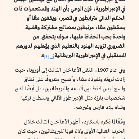
في الإمبراطورية، فإن الوعي بأن الهند والمستعمرات ذات
الحكم الذاتي مترابطون في المصير، ويقفون معًا أو
يسقطون معًا، مرتبطين بمصالح مشتركة وقضية
واحدة يجب الحفاظ عليها، سوف يتحقق. من
الضروري تزويد الهنود بالتعليم الذي يؤهلهم لدورهم
المستقبلي في الإمبراطورية البريطانية
».
[3]
وفي عام 1907، انتقل الآغا خان الثالث إلى أوروبا، حيث
زادت ثروته ونفوذه معًا، وأصبح معروفًا على نطاق
واسع ليس فقط بين أتباعه والبريطانيين، بل أيضًا لدى
شخصيات بارزة مثل الإمبراطور الألماني وسلطان تركيا
وشاه بلاد فارس وغيرهم.
وفقًا لما ذكره باسكارد، أظهر الآغا خان الثالث خلال
الحرب العالمية الأولى ولاءً قويًا للبريطانيين، حيث كان