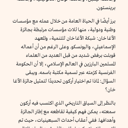
برينستون.
برز أيضًا في الحياة العامة من خلال عمله مع مؤسسات
وطنية ودولية، منها ثلاث مؤسسات مرتبطة بجائزة
الآغا خان: شبكة الآغا خان للتنمية، والمعهد
الإسماعيلي، واليونسكو. وعلى الرغم من أن أعماله
قوبلت برفض شديد من قبل العديد من العلماء
المسلمين البارزين في العالم الإسلامي، إلا أن الحكومة
الفرنسية كرّمته عبر تسمية مكتبة باسمه. ويبقى
السؤال: لماذا تم اختيار أركون تحديدًا لتمثيل جائزة الآغا
خان؟
بالنظر إلى السياق التاريخي الذي اكتسب فيه أركون
سمعته، يمكن فهم كيفية تقاطعه مع إطار الجائزة
وأهدافها. ففي أعقاب أحداث السبعينيات، حيث تم