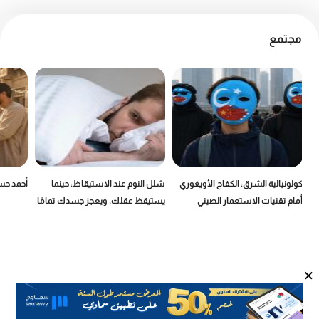
مجتمع
كولونيالية الشرق: الكفاح الأويغوري
شلل النوم عند الاستيقاظ: حينما
أحمد حسن
أمام تقنيات الاستعمار الصيني
يستيقظ عقلك، ويعجز جسدك تمامًا
×