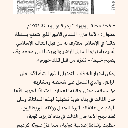
صفحة مجلة نيويورك تايمز 8 يوليو سنة 1923م
بعنوان: «الآغا خان، اللندني الأنيق الذي يتمتع بسلطة
هائلة في الإسلام- معترف به من قبل العالم الإسلامي
بأسره باعتباره السليل المباشر والوريث للنبي محمد وقد
يصبح خليفة – مُكرَّم من قبل الملك جورج».
يمكن اعتبار الخطاب التمثيلي الذي انشأه الآغا خان
الرابع، والذي اشتمل على شخصه ومشاريع
مؤسساته، وحتى جائزته للعمارة، امتدادًا لجهود الآغا
خان الثالث في بناء هوية تمثيلية لهذه السلالة. وعلى
الرغم من علاقاته المثيرة للجدل وولائه للبريطانيين،
فقد نجح الآغا خان الثالث في بناء كاريزما قوية،
حظيت بإشادة إعلامية دولية، مما عزز صورته كزعيم