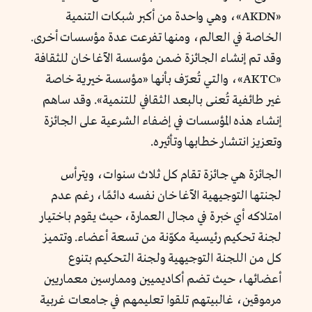
«AKDN
»
، وهي واحدة من أكبر شبكات التنمية
الخاصة في العالم، ومنها تفرعت عدة مؤسسات أخرى.
وقد تم إنشاء الجائزة ضمن مؤسسة الآغا خان للثقافة
«AKTC
»
، والتي تُعرّف بأنها «مؤسسة خيرية خاصة
غير طائفية تُعنى بالبعد الثقافي للتنمية
»
. وقد ساهم
إنشاء هذه المؤسسات في إضفاء الشرعية على الجائزة
وتعزيز انتشار خطابها وتأثيره.
الجائزة هي جائزة تقام كل ثلاث سنوات، ويترأس
لجنتها التوجيهية الآغا خان نفسه دائمًا، رغم عدم
امتلاكه أي خبرة في مجال العمارة، حيث يقوم باختيار
لجنة تحكيم رئيسية مكوّنة من تسعة أعضاء. وتتميز
كل من اللجنة التوجيهية ولجنة التحكيم بتنوع
أعضائها، حيث تضم أكاديميين وممارسين معماريين
مرموقين، غالبيتهم تلقوا تعليمهم في جامعات غربية