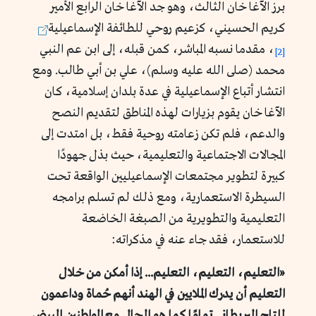
برز الآغا خان الثالث، وهو جد الآغا خان الرابع الأمير
كريم الحسيني، كزعيم روحي للطائفة الإسماعيلية
، مقدما نسبه المباشر، كمن قبله، إلى ابن عم النبي
[2]
محمد (صلى الله عليه وسلم)، علي بن أبي طالب. ومع
انتشار أتباع الإسماعيلية في عدة بلدان إسلامية، كان
الآغا خان يقوم بزيارات لهذه المناطق لتقديم النصح
والدعم، فلم تكن زعامته روحية فقط، بل امتدت إلى
المجالات الاجتماعية والتعليمية، حيث بذل جهودًا
كبيرة لتطوير مجتمعات الإسماعيليين الواقعة تحت
السيطرة الاستعمارية، ومع ذلك لم تسلم برامجه
التعليمية والتطويرية من الصبغة الخاضعة
للاستعمار، فقد جاء عنه في مذكراته:
«التعليم، التعليم، التعليم... إذا أمكن من خلال
التعليم أن يدرك الملايين في الهند أنهم حُماة وداعمون
للتاج البريطاني تمامًا كما هو الحال مع المواطنين البيض