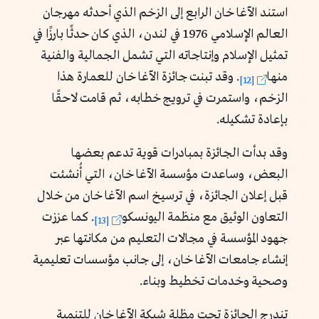
استند الآغا خان الرابع إلى الزخم الذي أحدثه مهرجان
العالم الإسلامي 1976 في لندن، الذي كان حدثًا بارزًا في
تمثيل الإسلام وإنتاجاته التي تشمل الجمالية والفنية
منها
. وقد تبنت جائزة الآغا خان للعمارة هذا
[12]
الزخم، واستمرت في ترويج خطابه، ثم قامت لاحقًا
بإعادة تشكيله.
وقد بدأت الجائزة بمبادرات قوية تدعم بعضها
البعض، وساعدت مؤسسة الآغا خان، التي أُنشئت
قبل إعلان الجائزة، في ترسيخ اسم الآغا خان من خلال
التعاون الوثيق مع منظمة اليونسكو
. كما عززت
[13]
جهود المؤسسة في مجالات التعليم من مكانتها عبر
إنشاء جامعات الآغا خان، إلى جانب مؤسسات تعليمية
وصحية وخدمات تخطيط وبناء.
تندرج الجائزة تحت مظلة شبكة الآغا خان للتنمية