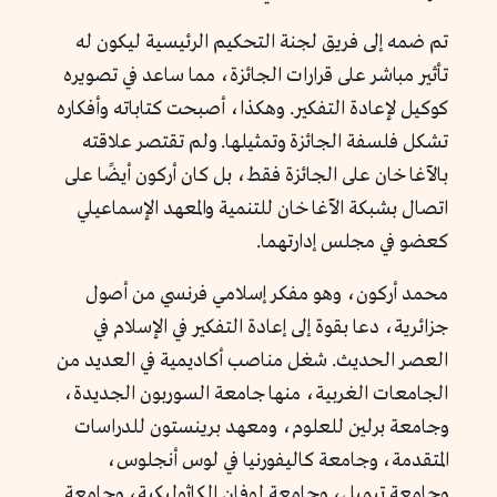
تم ضمه إلى فريق لجنة التحكيم الرئيسية ليكون له
تأثير مباشر على قرارات الجائزة، مما ساعد في تصويره
كوكيل لإعادة التفكير. وهكذا، أصبحت كتاباته وأفكاره
تشكل فلسفة الجائزة وتمثيلها. ولم تقتصر علاقته
بالآغا خان على الجائزة فقط، بل كان أركون أيضًا على
اتصال بشبكة الآغا خان للتنمية والمعهد الإسماعيلي
كعضو في مجلس إدارتهما.
محمد أركون، وهو مفكر إسلامي فرنسي من أصول
جزائرية، دعا بقوة إلى إعادة التفكير في الإسلام في
العصر الحديث. شغل مناصب أكاديمية في العديد من
الجامعات الغربية، منها جامعة السوربون الجديدة،
وجامعة برلين للعلوم، ومعهد برينستون للدراسات
المتقدمة، وجامعة كاليفورنيا في لوس أنجلوس،
وجامعة تيمبل، وجامعة لوفان الكاثوليكية، وجامعة