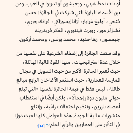
أو ذات نمط غربي، ويعيشون أو تدربوا في الغرب. ومن
بين الأسماء البارزة التي شاركت في الجائزة: حسن
فتحي، أوليغ غرابار، أرَاتا إيسوزاكي، فرانك جيري،
تشارلز مور، روبرت فينتوري، المفكر فريدريك
جيمسون، زها حديد، محمد يونس، ومحمد أركون.
وقد سعت الجائزة إلى إضفاء الشرعية على نفسها من
خلال عدة استراتيجيات، منها القوة المالية الهائلة،
حيث تُعتبر الجائزة الأكبر من حيث التمويل في مجال
الممارسة المعمارية، حيث استثمر الآغا خان الرابع مبالغ
طائلة، ليس فقط في قيمة الجائزة نفسها «التي تبلغ
حوالي مليون دولار إجمالًا
»
، ولكن أيضًا في استقطاب
أعضاء بارزين، وتنظيم احتفالات راقية، وإنتاج
منشورات عالية الجودة. هذه العوامل كلها لعبت دورًا
في التأثير على المعماريين والرأي العام
.
[14]