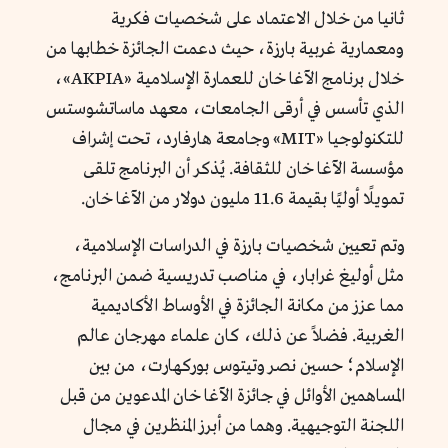
ثانيا من خلال الاعتماد على شخصيات فكرية
ومعمارية غربية بارزة، حيث دعمت الجائزة خطابها من
خلال برنامج الآغا خان للعمارة الإسلامية «AKPIA
»
،
الذي تأسس في أرقى الجامعات، معهد ماساتشوستس
للتكنولوجيا «MIT
»
وجامعة هارفارد، تحت إشراف
مؤسسة الآغا خان للثقافة. يُذكر أن البرنامج تلقى
تمويلًا أوليًا بقيمة 11.6 مليون دولار من الآغا خان.
وتم تعيين شخصيات بارزة في الدراسات الإسلامية،
مثل أوليغ غرابار، في مناصب تدريسية ضمن البرنامج،
مما عزز من مكانة الجائزة في الأوساط الأكاديمية
الغربية. فضلاً عن ذلك، كان علماء مهرجان عالم
الإسلام؛ حسين نصر وتيتوس بوركهارت، من بين
المساهمين الأوائل في جائزة الآغا خان المدعوين من قبل
اللجنة التوجيهية. وهما من أبرز المنظرين في مجال