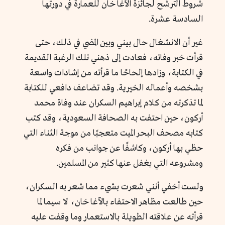
شروط الترشح لجائزة الأغا خان للعمارة في دورتها
السادسة عشرة.
غير أن الانشغال حال بيني وبين المضي في ذلك، حتى
قرأت خبر وفاته، فعادت إلى ذهني تلك الرغبة القديمة
في الكتابة، وزادها إلحاحًا ما قرأته من إشادات واسعة
بشخصه وأعماله الخيرية. وقد تضاعف دافعي للكتابة
لما تذكرته من كلام إبراهيم السكران عند وفاة محمد
أركون، حين احتفت به الصحافة السعودية، وقد كتب
كتابه مصحف البحر الميت متعجبًا من موجة الثناء التي
حظي بها أركون، وكاشفًا عن جوانب من فكره
ومشروعه التي يغفل عنها كثير من المسلمين.
ولست أخفي أنني شعرت بشيء مما شعر به السكران،
حين طالعت مظاهر الاحتفاء بالآغا خان، لا سيما لما
قرأته عن علاقته الطويلة بالاستعمار وما وقفت عليه