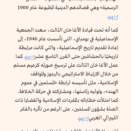
الرسمية
»
وهي قصائدهم الدينية المطبوعة عام 1900
.
[4]
كما أنه تحت قيادة الآغا خان الثالث، سعت الجمعية
الإسماعيلية في بومباي، التي تأسست عام 1946، إلى
إعادة تقديم تاريخ الإسماعيلية، والتي كانت مرتبطة
تاريخيًا بالحشاشين حتى القرن التاسع عشر
. كما
[5]
عمل الآغا خان الثالث على ترسيخ صورته كزعيم مسلم
من خلال الارتباط الاستراتيجي بالرموز والمواقف
الإسلامية، مثل تأسيسه لرابطة «المسلمين في عموم
الهند
»
، وتوليه رئاستها، ومشاركته في حركة الخلافة.
كما امتلأت خطاباته بالمفردات الإسلامية والقضايا ذات
الصلة بشؤون المسلمين، على الرغم من تأثره بالفكر
الليبرالي الغربي
.
[6]