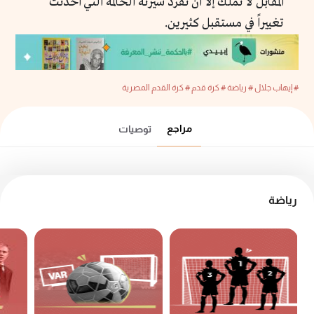
المقابل لا نملك إلا أن نفرد سيرته الحالمة التي أحدثت
تغييراً في مستقبل كثيرين.
# إيهاب جلال
# رياضة
# كرة قدم
# كرة القدم المصرية
مراجع
توصيات
رياضة